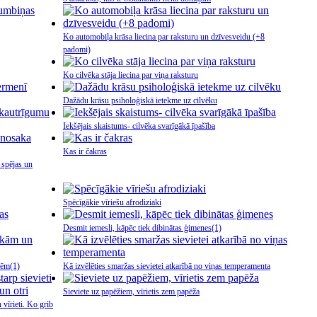
Ko automobiļa krāsa liecina par raksturu un dzīvesveidu (+8
padomi)
Ko cilvēka stāja liecina par viņa raksturu
Dažādu krāsu psiholoģiskā ietekme uz cilvēku
Iekšējais skaistums- cilvēka svarīgākā īpašība
Kas ir čakras
 spējas un
Spēcīgākie vīriešu afrodiziaki
Desmit iemesli, kāpēc tiek dibinātas ģimenes
(1)
nēm
(1)
Kā izvēlēties smaržas sievietei atkarībā no viņas temperamenta
Sieviete uz papēžiem, vīrietis zem papēža
 vīrieti. Ko grib