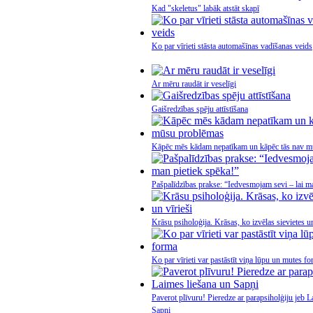
Kad "skeletus" labāk atstāt skapī
Ko par vīrieti stāsta automašīnas vadīšanas veids
Ar mēru raudāt ir veselīgi
Gaišredzības spēju attīstīšana
Kāpēc mēs kādam nepatīkam un kāpēc tās nav m
Pašpalīdzības prakse: “Iedvesmojam sevi – lai m
Krāsu psiholoģija. Krāsas, ko izvēlas sievietes un
Ko par vīrieti var pastāstīt viņa lūpu un mutes f
Paverot plīvuru! Pieredze ar parapsiholģiju jeb L
Sapņi