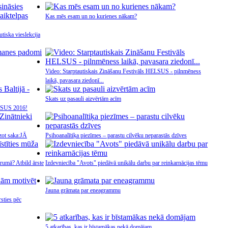
Kas mēs esam un no kurienes nākam?
tiska vieslekcija
Video: Starptautiskais Zināšanu Festivāls HELSUS - pilnmēness
laikā, pavasara ziedonī...
Skats uz pasauli aizvērtām acīm
HELSUS 2016!
zot saka:JĀ
Psihoanalītiķa piezīmes – parastu cilvēku neparastās dzīves
arumā? Atbild ārste
Izdevniecība "Avots" piedāvā unikālu darbu par reinkarnācijas tēmu
Jauna grāmata par eneagrammu
sties pēc
5 atkarības, kas ir bīstamākas nekā domājam