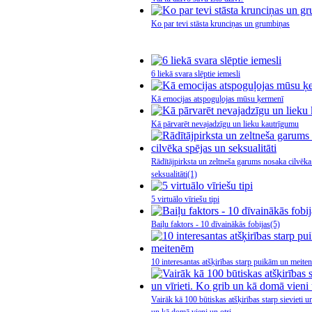
Ko par tevi stāsta krunciņas un grumbiņas
6 liekā svara slēptie iemesli
Kā emocijas atspoguļojas mūsu ķermenī
Kā pārvarēt nevajadzīgu un lieku kautrīgumu
Rādītājpirksta un zeltneša garums nosaka cilvēka
seksualitāti
(1)
5 virtuālo vīriešu tipi
Baiļu faktors - 10 dīvainākās fobijas
(5)
10 interesantas atšķirības starp puikām un meite
Vairāk kā 100 būtiskas atšķirības starp sievieti un