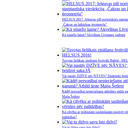
HELSUS 2017: Jelgavas pilī norisināsies starptau
„Čakras un laiktelpas ģeometrija”
Kā smaržo laime? Akvelīnas Līvmanes padomi
Tuvojas lielākais zināšanu festivāls Baltijā - 
Vai pastāv DZĪVE pēc NĀVES? Zinātnieki beid
Kādēļ personībai nepieciešams attīstīties mūža g
Maija Šetlere
Kā cilvēku ar psihiskām saslimšanām motivēt vēr
palīdzības?
Vai tu dzīvo savu īsto dzīvi?