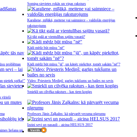
Somiņa sievietes rokās un viņas raksturs
Karaliene, mīļākā, meitene vai saimniece – valdošās enerģijas
raksturojums
Kā tikt galā ar vientulības sajūtu vasarā?
Kādi mēdz būt mūsu "nē"
ūsu problēmas
Kādi mēdz būt mūsu "jā", un kāpēc piekrītot, tomēr sakām "nē"?
an pietiek spēka!”
Video: Priesteris Mediņš: garīgs tukšums un bailes no sevis
Smiekli un cilvēka raksturs - kas tiem kopīgs
 vīrieši
orma
Profesors Jānis Zaļkalns: kā pārvarēt vecuma nīgrumu
Izzini sevi un pasauli – aicina HELSUS 2017
aimes liešana un