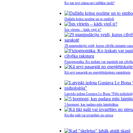
Ko par tevi stāsta tavi mīļākie ziedi?
Dažādu krāsu nozīme un to simboli
Īsts vīrietis – kāds viņš ir?
29 manipulāciju veidi, kurus cilvēki izmanto sara
Fiziognomika. Ko izskats var pastāstīt par cilvēk
Kā sevi pasargāt no enerģētiskajiem vampīriem
Latviski izdota Gustava Le Bona “Pūļa psiholoģi
5 hormoni, kas padara mūs laimīgākus
Kā tikt galā vai izvairīties no stresa