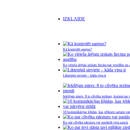
IZKLAIDE
Kā kontrolēt sapņus?
Ko vīrieša ārējais izskats liecina par veselību un
Liktenīgā sieviete – kāda viņa ir
Iekšējais miers: 8 to cilvēku iezīmes, kuriem tas 
10 komunikācijas kļūdas, kas jebkuru sarunu var 
Ko par cilvēka raksturu var pastāstīt viņa uzacis