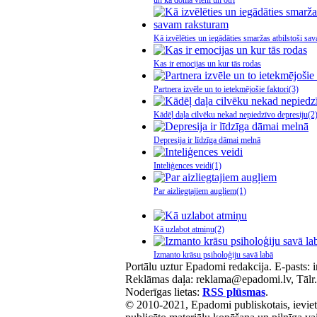
un kā domā vieni un otri
Kā izvēlēties un iegādāties smaržas atbilstoši s
Kas ir emocijas un kur tās rodas
Partnera izvēle un to ietekmējošie faktori
(3)
Kādēļ daļa cilvēku nekad nepiedzīvo depresiju
(2
Depresija ir līdzīga dāmai melnā
Inteliģences veidi
(1)
Par aizliegtajiem augļiem
(1)
Kā uzlabot atmiņu
(2)
Izmanto krāsu psiholoģiju savā labā
Portālu uztur Epadomi redakcija. E-pasts:
Reklāmas daļa: reklama@epadomi.lv, Tālr
Noderīgas lietas:
RSS plūsmas
.
© 2010-2021, Epadomi publiskotais, ievieto