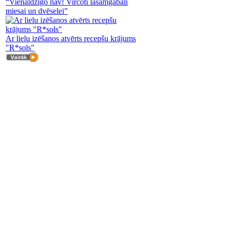
“Vienaldzīgo nav! Vircoti lasāmgabali
miesai un dvēselei”
Ar lielu izēšanos atvērts recepšu krājums
"R*sols"