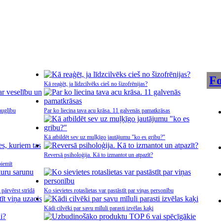
Fo
Kā reaģēt, ja līdzcilvēks cieš no šizofrēnijas?
 auglību
Par ko liecina tava acu krāsa. 11 galvenās pamatkrāsas
Kā atbildēt sev uz muļķīgo jautājumu "ko es gribu?"
Reversā psiholoģija. Kā to izmantot un atpazīt?
piemīt
pārvērst strīdā
Ko sievietes rotaslietas var pastāstīt par viņas personību
Kādi cilvēki par savu mīluli parasti izvēlas kaķi