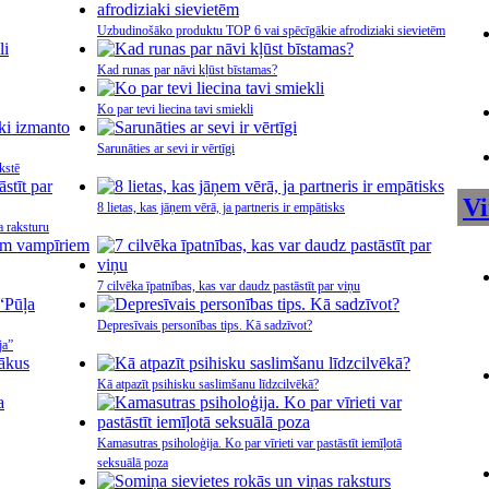
Uzbudinošāko produktu TOP 6 vai spēcīgākie afrodiziaki sievietēm
Kad runas par nāvi kļūst bīstamas?
Ko par tevi liecina tavi smiekli
Sarunāties ar sevi ir vērtīgi
kstē
Vi
8 lietas, kas jāņem vērā, ja partneris ir empātisks
a raksturu
7 cilvēka īpatnības, kas var daudz pastāstīt par viņu
Depresīvais personības tips. Kā sadzīvot?
ja”
Kā atpazīt psihisku saslimšanu līdzcilvēkā?
Kamasutras psiholoģija. Ko par vīrieti var pastāstīt iemīļotā
seksuālā poza