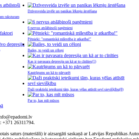
Dzīvesveida izvēle un panikas lēkmju ārstēšana
avam raksturam
6 nervus atslābinoši paņēmieni
Pētnieki: "romantiskā mīlestība ir atkarība!"
)
Bailes, to veidi un cēloņi
Kas ir pavasara depresija un kā ar to cīnīties
(1)
Kautrīgums un kā to pārvarēt
Daži praktiski ieteikumi tām, kuras vēlas attīstīt sevī sievišķību
(8)
Par to, kas mīt mūsos
 info@epadomi.lv
.: +371 26311794.
tais saturs (materiāli) ir aizsargāti saskaņā ar Latvijas Republikas Au