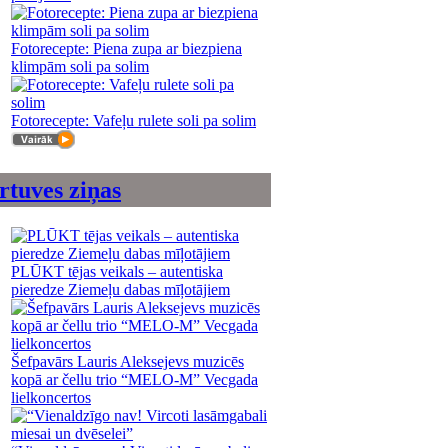
Fotorecepte: Piena zupa ar biezpiena
klimpām soli pa solim
Fotorecepte: Vafeļu rulete soli pa solim
rtuves ziņas
PLŪKT tējas veikals – autentiska
pieredze Ziemeļu dabas mīļotājiem
Šefpavārs Lauris Aleksejevs muzicēs
kopā ar čellu trio “MELO-M” Vecgada
lielkoncertos