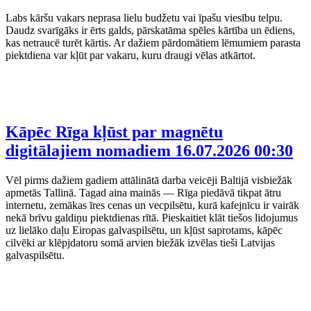
Labs kāršu vakars neprasa lielu budžetu vai īpašu viesību telpu.
Daudz svarīgāks ir ērts galds, pārskatāma spēles kārtība un ēdiens,
kas netraucē turēt kārtis. Ar dažiem pārdomātiem lēmumiem parasta
piektdiena var kļūt par vakaru, kuru draugi vēlas atkārtot.
Kāpēc Rīga kļūst par magnētu
digitālajiem nomadiem
16.07.2026 00:30
Vēl pirms dažiem gadiem attālinātā darba veicēji Baltijā visbiežāk
apmetās Tallinā. Tagad aina mainās — Rīga piedāvā tikpat ātru
internetu, zemākas īres cenas un vecpilsētu, kurā kafejnīcu ir vairāk
nekā brīvu galdiņu piektdienas rītā. Pieskaitiet klāt tiešos lidojumus
uz lielāko daļu Eiropas galvaspilsētu, un kļūst saprotams, kāpēc
cilvēki ar klēpjdatoru somā arvien biežāk izvēlas tieši Latvijas
galvaspilsētu.