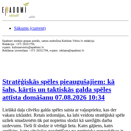
Sākums
(current)
Epadomi meduju grupas portāls, saturu nodrošina Kultūras Vēstis.lv redakcija
Redakcija: +371 26311794,
e-pasts: kulturasvestis@epadomi.lv.
Reklāmas izvietošana: +371 26311794, e-pasts: reklama@epadomi.lv
Stratēģiskās spēles pieaugušajiem: kā
šahs, kārtis un taktiskās galda spēles
attīsta domāšanu
07.08.2026 10:34
Lielākā daļa cilvēku galda spēles saista ar vaļasprieku, kas der
vakara izklaidei. Retais iedomājas, ka labi veidota stratēģiskā spēle
uzliek smadzenēm tik pat nopietnu slodzi kā sarežģīts darba
uzdevums. Tieši šī slodze ir vērtīgā lieta. Katrs gājiens, katrs
aprēķins, katra situācijas novērtēšana no pretinieka perspektīvas ir