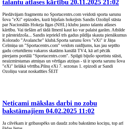
talantu atlases kārtību
20.11.2025 21:02
Piedāvājam fragmentu no Sportacentrs.com veidotā sporta sarunu
šova "eXi" epizodes, kurā bijušais hokejists Sandis Ozoliņš stāsta
par Nacionālās Hokeja līgas (NHL) klubu jauno talantu atlases
kārtību. Vai tiešām arī tādā līmenī kaut ko var palaist garām. Atbilde
ir pārsteidzoša... Sandis iepriekš trīs gadus pildīja skauta pienākumus
Kolorado "Avalanche" klubā.Sporta sarunu šovs "eXi" ir Jāņa
Celmiņa un "Sportacentrs.com" veidots raidījums, kas jau septīto
gadu ceturtdienu vakaros skatāms kanālā TV4, kā arī pēcāk
pieejams portālā "Sportacentrs.com". Spilgti bijušo sportistu stāsti,
neaizmirstamas atmiņas un vērtīgas atziņas - tā ir sporta sarunu šova
"eXi" lielākā vērtība.Pilnu eXi 7. sezonas 1. epizodi ar Sandi
Ozoliņu varat noskatīties ŠEIT
Neticami mākslas darbi no zobu
bakstāmajiem
04.02.2025 11:02
Ja cilvēkam ir gribasspēks un daudz zobu bakstāmo kociņu, top arī
šādas lietas.