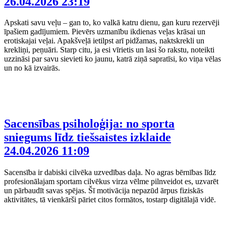
26.04.2026 23:19
Apskati savu veļu – gan to, ko valkā katru dienu, gan kuru rezervēji
īpašiem gadījumiem. Pievērs uzmanību ikdienas veļas krāsai un
erotiskajai veļai. Apakšveļā ietilpst arī pidžamas, naktskrekli un
krekliņi, peņuāri. Starp citu, ja esi vīrietis un lasi šo rakstu, noteikti
uzzināsi par savu sievieti ko jaunu, katrā ziņā sapratīsi, ko viņa vēlas
un no kā izvairās.
Sacensības psiholoģija: no sporta
sniegums līdz tiešsaistes izklaide
24.04.2026 11:09
Sacensība ir dabiski cilvēka uzvedības daļa. No agras bērnības līdz
profesionālajam sportam cilvēkus virza vēlme pilnveidot es, uzvarēt
un pārbaudīt savas spējas. Šī motivācija nepazūd ārpus fiziskās
aktivitātes, tā vienkārši pāriet citos formātos, tostarp digitālajā vidē.