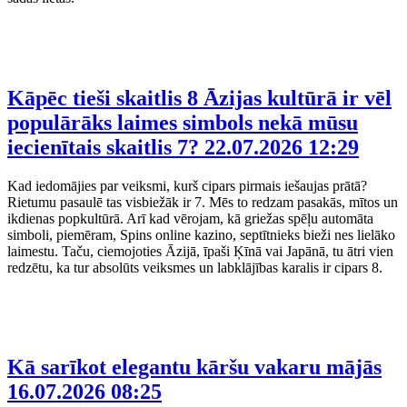
Kāpēc tieši skaitlis 8 Āzijas kultūrā ir vēl
populārāks laimes simbols nekā mūsu
iecienītais skaitlis 7?
22.07.2026 12:29
Kad iedomājies par veiksmi, kurš cipars pirmais iešaujas prātā?
Rietumu pasaulē tas visbiežāk ir 7. Mēs to redzam pasakās, mītos un
ikdienas popkultūrā. Arī kad vērojam, kā griežas spēļu automāta
simboli, piemēram, Spins online kazino, septītnieks bieži nes lielāko
laimestu. Taču, ciemojoties Āzijā, īpaši Ķīnā vai Japānā, tu ātri vien
redzētu, ka tur absolūts veiksmes un labklājības karalis ir cipars 8.
Kā sarīkot elegantu kāršu vakaru mājās
16.07.2026 08:25