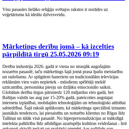
Visu pasaules lielāko reliģiju svētajos rakstos ir norādes uz
veģetārismu kā ideālu dzīvesveidu.
Mārketings derību jomā – kā izcelties
pārpildītā tirgū
25.05.2026 09:19
Derību industrija 2026. gadā ir viena no straujāk augošajām
nozarēm pasaulē, taču mārketings šajā jomā prasa īpašu meistarību
un radošumu. Ar spilgtiem baneriem un tradicionālām televīzijas
reklāmām vien vairs nepietiek - mūsdienu spēlētāji meklē
uzticamību, personisku pieeju un dziļāku emocionālo saikni.
Globālais derību tirgus pārsniedz 120 miljardus eiro gadā, bet
Baltijas valstīs tas aug par 15-20% gadā, pateicoties augstajai
interneta izplatībai, mobilajām tehnoloģijām un tehnoloģiski attīstītai
sabiedrībai. Šajā rakstā aplūkosim, kā mārketinga speciālisti izmanto
jaunākās tendences, lai piesaistītu un noturētu klientus no Rīgas līdz
Tallinai un tālāk visā pasaulē. No hiperpersonalizācijas ar mākslīgā
intelekta palīdzību līdz atbildīgas azartspēļu kultūras veidošanai - šeit
apkopoti aktuāli ieskati un praktiski piemēri, kas palīdzēs gan