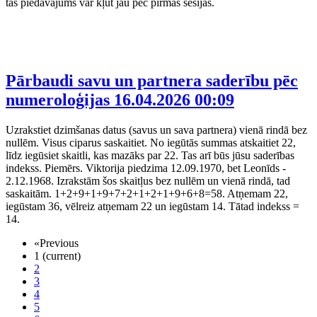
tas piedāvājums var kļūt jau pēc pirmās sesijas.
Pārbaudi savu un partnera saderību pēc
numeroloģijas
16.04.2026 00:09
Uzrakstiet dzimšanas datus (savus un sava partnera) vienā rindā bez
nullēm. Visus ciparus saskaitiet. No iegūtās summas atskaitiet 22,
līdz iegūsiet skaitli, kas mazāks par 22. Tas arī būs jūsu saderības
indekss. Piemērs. Viktorija piedzima 12.09.1970, bet Leonīds -
2.12.1968. Izrakstām šos skaitļus bez nullēm un vienā rindā, tad
saskaitām. 1+2+9+1+9+7+2+1+2+1+9+6+8=58. Atņemam 22,
iegūstam 36, vēlreiz atņemam 22 un iegūstam 14. Tātad indekss =
14.
«
Previous
1
(current)
2
3
4
5