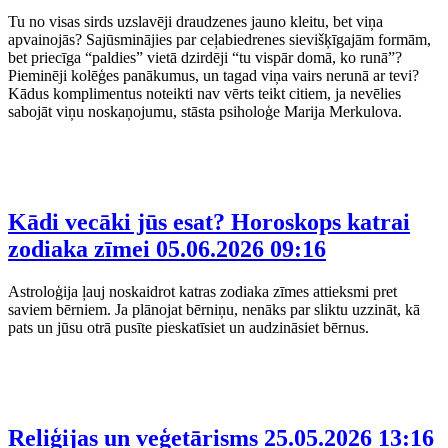
Tu no visas sirds uzslavēji draudzenes jauno kleitu, bet viņa
apvainojās? Sajūsminājies par ceļabiedrenes sievišķīgajām formām,
bet priecīga “paldies” vietā dzirdēji “tu vispār domā, ko runā”?
Pieminēji kolēģes panākumus, un tagad viņa vairs nerunā ar tevi?
Kādus komplimentus noteikti nav vērts teikt citiem, ja nevēlies
sabojāt viņu noskaņojumu, stāsta psiholoģe Marija Merkulova.
Kādi vecāki jūs esat? Horoskops katrai
zodiaka zīmei
05.06.2026 09:16
Astroloģija ļauj noskaidrot katras zodiaka zīmes attieksmi pret
saviem bērniem. Ja plānojat bērniņu, nenāks par sliktu uzzināt, kā
pats un jūsu otrā pusīte pieskatīsiet un audzināsiet bērnus.
Reliģijas un veģetārisms
25.05.2026 13:16