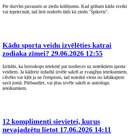
Pie durvīm pavasaris ar ziedu krāšņumu. Kad gribam kādu sveikt
vai iepriecināt, tad lieti noderēs tāds kā ziedu "špikeris".
Kādu sporta veidu izvēlēties katrai
zodiaka zīmei?
29.06.2026 12:55
Izrādās, ka horoskops ietekmē pat noslieces uz noteiktiem sporta
veidiem. Ja kādreiz izdarītā izvēle sakrīt ar zvaigžņu ieteikumiem,
cilvēks var kļūt ja ne čempions, tad noteikti viens no labākajiem
savā jomā. Pārbaudiet, vai jūsu izvēle sakrīt ar astrologu
ieteikumiem.
12 komplimenti sievietei, kurus
nevajadzētu lietot
17.06.2026 14:11