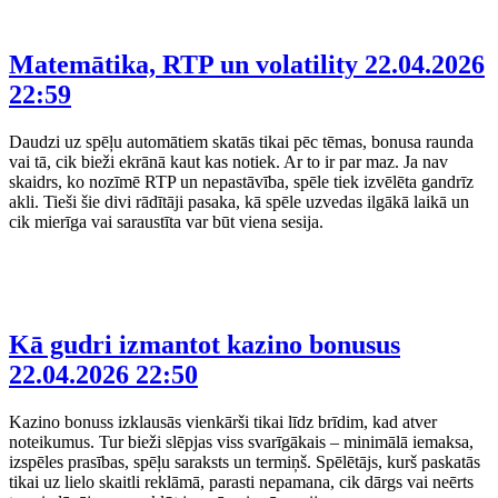
Matemātika, RTP un volatility
22.04.2026
22:59
Daudzi uz spēļu automātiem skatās tikai pēc tēmas, bonusa raunda
vai tā, cik bieži ekrānā kaut kas notiek. Ar to ir par maz. Ja nav
skaidrs, ko nozīmē RTP un nepastāvība, spēle tiek izvēlēta gandrīz
akli. Tieši šie divi rādītāji pasaka, kā spēle uzvedas ilgākā laikā un
cik mierīga vai saraustīta var būt viena sesija.
Kā gudri izmantot kazino bonusus
22.04.2026 22:50
Kazino bonuss izklausās vienkārši tikai līdz brīdim, kad atver
noteikumus. Tur bieži slēpjas viss svarīgākais – minimālā iemaksa,
izspēles prasības, spēļu saraksts un termiņš. Spēlētājs, kurš paskatās
tikai uz lielo skaitli reklāmā, parasti nepamana, cik dārgs vai neērts