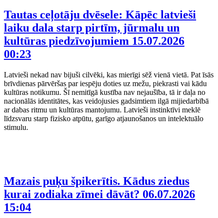
Tautas ceļotāju dvēsele: Kāpēc latvieši
laiku dala starp pirtīm, jūrmalu un
kultūras piedzīvojumiem
15.07.2026
00:23
Latvieši nekad nav bijuši cilvēki, kas mierīgi sēž vienā vietā. Pat īsās
brīvdienas pārvēršas par iespēju doties uz mežu, piekrasti vai kādu
kultūras notikumu. Šī nemitīgā kustība nav nejaušība, tā ir daļa no
nacionālās identitātes, kas veidojusies gadsimtiem ilgā mijiedarbībā
ar dabas ritmu un kultūras mantojumu. Latvieši instinktīvi meklē
līdzsvaru starp fizisko atpūtu, garīgo atjaunošanos un intelektuālo
stimulu.
Mazais puķu špikerītis. Kādus ziedus
kurai zodiaka zīmei dāvāt?
06.07.2026
15:04