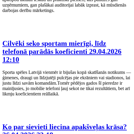
uzņēmumiem, gan plašākai auditorijai labāk izprast, kā mūsdienās
darbojas derību mārketings.
Cilvēki seko sportam mierīgi, līdz
telefonā parādās koeficienti
29.04.2026
12:10
Sporta spēles Latvijā vienmēr ir bijušas kopā skatīšanās notikums —
ģimenes, draugi un līdzjutēji pulcējas pie ekrāniem vai stadionos, lai
justu līdzi savām komandām.Tomēr pēdējos gados šī pieredze ir
mainījusies, jo mobilie telefoni ļauj sekot ne tikai rezultātiem, bet arī
likmju koeficientiem reāllaikā.
Ko par sievieti liecina apakšveļas krāsa?