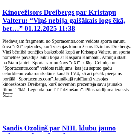
Kinorežisors Dreibergs par Kristapu
Valteru: “Viņš nebija gaišākais logs ēkā,
bet…”
01.12.2025 11:38
Piedāvājam fragmentu no Sportacentrs.com veidotā sporta sarunu
šova "eXi" epizodes, kurā viesojas kino režisors Dzintars Dreibergs.
Viņš bērnībā trenējies basketbolā kopā ar Kristapu Valteru un sporta
nometnēs pavadījis laiku kopā ar Kasparu Kambalu. Atmiņu stāsti
pa īstam jautri...Sporta sarunu šovs "eXi" ir Jāņa Celmiņa un
"Sportacentrs.com" veidots raidījums, kas jau septīto gadu
ceturtdienu vakaros skatāms kanālā TV4, kā arī pēcāk pieejams
portālā "Sportacentrs.com".Jaunākajā raidījumā viesojas
kinorežosors Dreibergs, kurš novembrī prezentēja savu jaunāko
filmu “Tīklā. Leģenda par TTT dzimšanu”. Pilns raidījuma ieraksts
ŠEIT
Sandis Ozoliņš par NHL klubu jauno