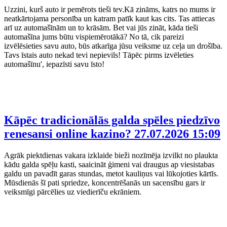
Uzzini, kurš auto ir pemērots tieši tev.Kā zināms, katrs no mums ir
neatkārtojama personība un katram patīk kaut kas cits. Tas attiecas
arī uz automašīnām un to krāsām. Bet vai jūs zināt, kāda tieši
automašīna jums būtu vispiemērotākā? No tā, cik pareizi
izvēlēsieties savu auto, būs atkarīga jūsu veiksme uz ceļa un drošība.
Tavs īstais auto nekad tevi nepievils! Tāpēc pirms izvēleties
automašīnu', iepazīsti savu īsto!
Kāpēc tradicionālās galda spēles piedzīvo
renesansi online kazino?
27.07.2026 15:09
Agrāk piektdienas vakara izklaide bieži nozīmēja izvilkt no plaukta
kādu galda spēļu kasti, saaicināt ģimeni vai draugus ap viesistabas
galdu un pavadīt garas stundas, metot kauliņus vai lūkojoties kārtīs.
Mūsdienās šī pati spriedze, koncentrēšanās un sacensību gars ir
veiksmīgi pārcēlies uz viedierīču ekrāniem.