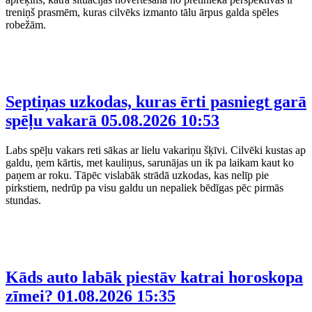
treniņš prasmēm, kuras cilvēks izmanto tālu ārpus galda spēles
robežām.
Septiņas uzkodas, kuras ērti pasniegt garā
spēļu vakarā
05.08.2026 10:53
Labs spēļu vakars reti sākas ar lielu vakariņu šķīvi. Cilvēki kustas ap
galdu, ņem kārtis, met kauliņus, sarunājas un ik pa laikam kaut ko
paņem ar roku. Tāpēc vislabāk strādā uzkodas, kas nelīp pie
pirkstiem, nedrūp pa visu galdu un nepaliek bēdīgas pēc pirmās
stundas.
Kāds auto labāk piestāv katrai horoskopa
zīmei?
01.08.2026 15:35