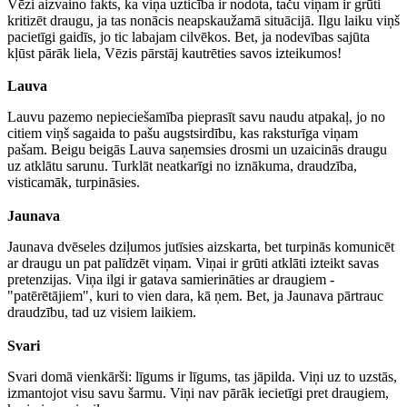
Vēzi aizvaino fakts, ka viņa uzticība ir nodota, taču viņam ir grūti
kritizēt draugu, ja tas nonācis neapskaužamā situācijā. Ilgu laiku viņš
pacietīgi gaidīs, jo tic labajam cilvēkos. Bet, ja nodevības sajūta
kļūst pārāk liela, Vēzis pārstāj kautrēties savos izteikumos!
Lauva
Lauvu pazemo nepieciešamība pieprasīt savu naudu atpakaļ, jo no
citiem viņš sagaida to pašu augstsirdību, kas raksturīga viņam
pašam. Beigu beigās Lauva saņemsies drosmi un uzaicinās draugu
uz atklātu sarunu. Turklāt neatkarīgi no iznākuma, draudzība,
visticamāk, turpināsies.
Jaunava
Jaunava dvēseles dziļumos jutīsies aizskarta, bet turpinās komunicēt
ar draugu un pat palīdzēt viņam. Viņai ir grūti atklāti izteikt savas
pretenzijas. Viņa ilgi ir gatava samierināties ar draugiem -
"patērētājiem", kuri to vien dara, kā ņem. Bet, ja Jaunava pārtrauc
draudzību, tad uz visiem laikiem.
Svari
Svari domā vienkārši: līgums ir līgums, tas jāpilda. Viņi uz to uzstās,
izmantojot visu savu šarmu. Viņi nav pārāk iecietīgi pret draugiem,