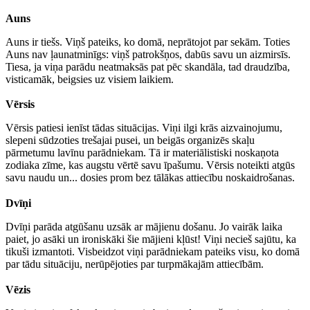
Auns
Auns ir tiešs. Viņš pateiks, ko domā, neprātojot par sekām. Toties
Auns nav ļaunatminīgs: viņš patrokšņos, dabūs savu un aizmirsīs.
Tiesa, ja viņa parādu neatmaksās pat pēc skandāla, tad draudzība,
visticamāk, beigsies uz visiem laikiem.
Vērsis
Vērsis patiesi ienīst tādas situācijas. Viņi ilgi krās aizvainojumu,
slepeni sūdzoties trešajai pusei, un beigās organizēs skaļu
pārmetumu lavīnu parādniekam. Tā ir materiālistiski noskaņota
zodiaka zīme, kas augstu vērtē savu īpašumu. Vērsis noteikti atgūs
savu naudu un... dosies prom bez tālākas attiecību noskaidrošanas.
Dvīņi
Dvīņi parāda atgūšanu uzsāk ar mājienu došanu. Jo vairāk laika
paiet, jo asāki un ironiskāki šie mājieni kļūst! Viņi necieš sajūtu, ka
tikuši izmantoti. Visbeidzot viņi parādniekam pateiks visu, ko domā
par tādu situāciju, nerūpējoties par turpmākajām attiecībām.
Vēzis