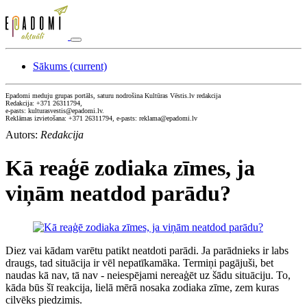
Sākums
(current)
Epadomi meduju grupas portāls, saturu nodrošina Kultūras Vēstis.lv redakcija
Redakcija: +371 26311794,
e-pasts: kulturasvestis@epadomi.lv.
Reklāmas izvietošana: +371 26311794, e-pasts: reklama@epadomi.lv
Autors:
Redakcija
Kā reaģē zodiaka zīmes, ja
viņām neatdod parādu?
Diez vai kādam varētu patikt neatdoti parādi. Ja parādnieks ir labs
draugs, tad situācija ir vēl nepatīkamāka. Termiņi pagājuši, bet
naudas kā nav, tā nav - neiespējami nereaģēt uz šādu situāciju. To,
kāda būs šī reakcija, lielā mērā nosaka zodiaka zīme, zem kuras
cilvēks piedzimis.