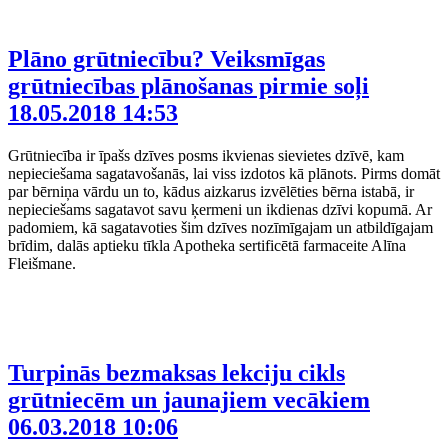
Plāno grūtniecību? Veiksmīgas
grūtniecības plānošanas pirmie soļi
18.05.2018 14:53
Grūtniecība ir īpašs dzīves posms ikvienas sievietes dzīvē, kam
nepieciešama sagatavošanās, lai viss izdotos kā plānots. Pirms domāt
par bērniņa vārdu un to, kādus aizkarus izvēlēties bērna istabā, ir
nepieciešams sagatavot savu ķermeni un ikdienas dzīvi kopumā. Ar
padomiem, kā sagatavoties šim dzīves nozīmīgajam un atbildīgajam
brīdim, dalās aptieku tīkla Apotheka sertificētā farmaceite Alīna
Fleišmane.
Turpinās bezmaksas lekciju cikls
grūtniecēm un jaunajiem vecākiem
06.03.2018 10:06