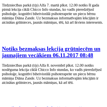
Tirdzniecības parkā (t/p) Alfa 7. martā plkst. 12.00 notiks šī gada
pirmā lekcija ciklā Chicco Info stundas, ko vadīs pieredzējusī
psiholoģe, kognitīvi biheiviorālā psihoterapeite un piecu bērnu
māmiņa Diāna Zande. Uz bezmaksas informatīvajām lekcijām ir
aicinātas grūtnieces, jaunās māmiņas, tēti, kā arī ikviens interesents.
Notiks bezmaksas lekcija grūtniecēm un
jaunajiem vecākiem
06.11.2017 08:48
Tirdzniecības parkā (t/p) Alfa 8. novembrī plkst. 12.00 notiks
noslēguma lekcija ciklā Chicco Info stundas, ko vadīs pieredzējusī
psiholoģe, kognitīvi biheiviorālā psihoterapeite un piecu bērnu
māmiņa Diāna Zande. Uz bezmaksas informatīvajām lekcijām ir
aicinātas grūtnieces, jaunās māmiņas, kā arī tēti.