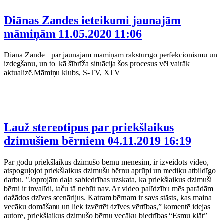
Diānas Zandes ieteikumi jaunajām
māmiņām
11.05.2020 11:06
Diāna Zande - par jaunajām māmiņām raksturīgo perfekcionismu un
izdegšanu, un to, kā šībrīža situācija šos procesus vēl vairāk
aktualizē.Māmiņu klubs, S-TV, XTV
Lauž stereotipus par priekšlaikus
dzimušiem bērniem
04.11.2019 16:19
Par godu priekšlaikus dzimušo bērnu mēnesim, ir izveidots video,
atspoguļojot priekšlaikus dzimušu bērnu aprūpi un mediķu atbildīgo
darbu. "Joprojām daļa sabiedrības uzskata, ka priekšlaikus dzimuši
bērni ir invalīdi, taču tā nebūt nav. Ar video palīdzību mēs parādām
dažādos dzīves scenārijus. Katram bērnam ir savs stāsts, kas maina
vecāku domāšanu un liek izvērtēt dzīves vērtības,” komentē idejas
autore, priekšlaikus dzimušo bērnu vecāku biedrības “Esmu klāt”