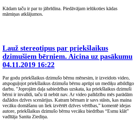
Kādam taču ir par to jābrīdina. Piedāvājam ielūkoties kādas
māmiņas atklājumos.
Lauž stereotipus par priekšlaikus
dzimušiem bērniem. Aicina uz pasākumu
04.11.2019 16:22
Par godu priekšlaikus dzimušo bērnu mēnesim, ir izveidots video,
atspoguļojot priekšlaikus dzimušu bērnu aprūpi un mediķu atbildīgo
darbu. "Joprojām daļa sabiedrības uzskata, ka priekšlaikus dzimuši
bērni ir invalīdi, taču tā nebūt nav. Ar video palīdzību mēs parādām
dažādos dzīves scenārijus. Katram bērnam ir savs stāsts, kas maina
vecāku domāšanu un liek izvērtēt dzīves vērtības,” komentē idejas
autore, priekšlaikus dzimušo bērnu vecāku biedrības “Esmu klāt”
vadītāja Sanita Ziediņa.