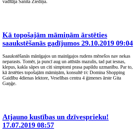
vadītāja Sanita Ziediņa.
Kā topošajām māmiņām ārstēties
saaukstēšanās gadījumos
29.10.2019 09:04
Saaukstēšanās mānīgajos un mainīgajos rudens mēnešos nav nekas
neparasts. Tomēr, ja puncī aug un attīstās mazulis, tad pat iesnas,
klepus, kakla sāpes un citi simptomi prasa papildu uzmanību. Par to,
kā ārstēties topošajām māmiņām, konsultē t/c Domina Shopping
Gaidību 4dienas lektore, Veselības centra 4 ģimenes ārste Gita
Gaņģe.
Atjauno kustības un dzīvesprieku!
17.07.2019 08:57