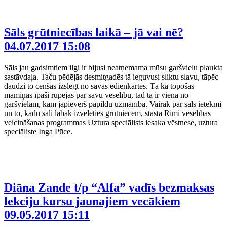
Sāls grūtniecības laikā – jā vai nē?
04.07.2017 15:08
Sāls jau gadsimtiem ilgi ir bijusi neatņemama mūsu garšvielu plaukta
sastāvdaļa. Taču pēdējās desmitgadēs tā ieguvusi sliktu slavu, tāpēc
daudzi to cenšas izslēgt no savas ēdienkartes. Tā kā topošās
māmiņas īpaši rūpējas par savu veselību, tad tā ir viena no
garšvielām, kam jāpievērš papildu uzmanība. Vairāk par sāls ietekmi
un to, kādu sāli labāk izvēlēties grūtniecēm, stāsta Rimi veselības
veicināšanas programmas Uztura speciālists iesaka vēstnese, uztura
speciāliste Inga Pūce.
Diāna Zande t/p “Alfa” vadīs bezmaksas
lekciju kursu jaunajiem vecākiem
09.05.2017 15:11