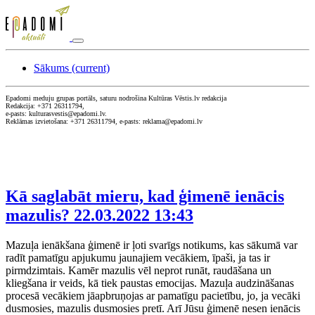
Sākums
(current)
Epadomi meduju grupas portāls, saturu nodrošina Kultūras Vēstis.lv redakcija
Redakcija: +371 26311794,
e-pasts: kulturasvestis@epadomi.lv.
Reklāmas izvietošana: +371 26311794, e-pasts: reklama@epadomi.lv
Kā saglabāt mieru, kad ģimenē ienācis
mazulis?
22.03.2022 13:43
Mazuļa ienākšana ģimenē ir ļoti svarīgs notikums, kas sākumā var
radīt pamatīgu apjukumu jaunajiem vecākiem, īpaši, ja tas ir
pirmdzimtais. Kamēr mazulis vēl neprot runāt, raudāšana un
kliegšana ir veids, kā tiek paustas emocijas. Mazuļa audzināšanas
procesā vecākiem jāapbruņojas ar pamatīgu pacietību, jo, ja vecāki
dusmosies, mazulis dusmosies pretī. Arī Jūsu ģimenē nesen ienācis