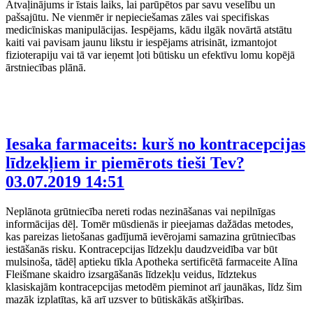
Atvaļinājums ir īstais laiks, lai parūpētos par savu veselību un
pašsajūtu. Ne vienmēr ir nepieciešamas zāles vai specifiskas
medicīniskas manipulācijas. Iespējams, kādu ilgāk novārtā atstātu
kaiti vai pavisam jaunu likstu ir iespējams atrisināt, izmantojot
fizioterapiju vai tā var ieņemt ļoti būtisku un efektīvu lomu kopējā
ārstniecības plānā.
Iesaka farmaceits: kurš no kontracepcijas
līdzekļiem ir piemērots tieši Tev?
03.07.2019 14:51
Neplānota grūtniecība nereti rodas nezināšanas vai nepilnīgas
informācijas dēļ. Tomēr mūsdienās ir pieejamas dažādas metodes,
kas pareizas lietošanas gadījumā ievērojami samazina grūtniecības
iestāšanās risku. Kontracepcijas līdzekļu daudzveidība var būt
mulsinoša, tādēļ aptieku tīkla Apotheka sertificētā farmaceite Alīna
Fleišmane skaidro izsargāšanās līdzekļu veidus, līdztekus
klasiskajām kontracepcijas metodēm pieminot arī jaunākas, līdz šim
mazāk izplatītas, kā arī uzsver to būtiskākās atšķirības.