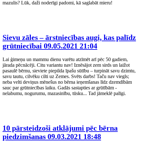
mazulis? Lūk, daži noderīgi padomi, kā saglabāt mieru!
Sievu zāles – ārstniecības augi, kas palīdz
grūtniecībai
09.05.2021 21:04
Lai ģimeņu un mammu dienu varētu atzīmēt arī pēc 50 gadiem,
jārada pēcnācēji. Citu variantu nav! Iznēsājot zem sirds un laižot
pasaulē bērnu, sieviete piepilda īpašu sūtību – turpināt savu dzimtu,
savu tautu, cilvēku cilti uz Zemes. Svēts darbs! Taču nav viegls;
neba velti deviņus mēnešus no bērna ieņemšanas līdz dzemdībām
sauc par grūtniecības laiku. Gadās sastapties ar grūtībām -
nelabumu, nogurumu, mazasinību, tūsku... Tad jāmeklē palīgi.
10 pārsteidzoši atklājumi pēc bērna
piedzimšanas
09.03.2021 18:48