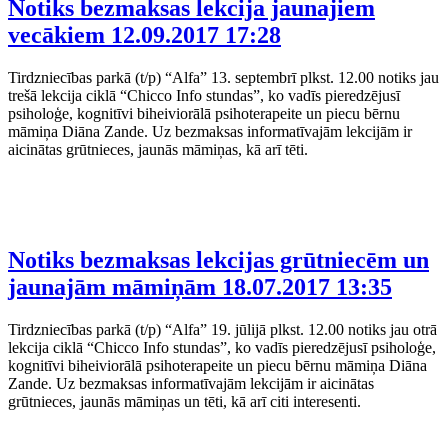
Notiks bezmaksas lekcija jaunajiem
vecākiem
12.09.2017 17:28
Tirdzniecības parkā (t/p) “Alfa” 13. septembrī plkst. 12.00 notiks jau
trešā lekcija ciklā “Chicco Info stundas”, ko vadīs pieredzējusī
psiholoģe, kognitīvi biheiviorālā psihoterapeite un piecu bērnu
māmiņa Diāna Zande. Uz bezmaksas informatīvajām lekcijām ir
aicinātas grūtnieces, jaunās māmiņas, kā arī tēti.
Notiks bezmaksas lekcijas grūtniecēm un
jaunajām māmiņām
18.07.2017 13:35
Tirdzniecības parkā (t/p) “Alfa” 19. jūlijā plkst. 12.00 notiks jau otrā
lekcija ciklā “Chicco Info stundas”, ko vadīs pieredzējusī psiholoģe,
kognitīvi biheiviorālā psihoterapeite un piecu bērnu māmiņa Diāna
Zande. Uz bezmaksas informatīvajām lekcijām ir aicinātas
grūtnieces, jaunās māmiņas un tēti, kā arī citi interesenti.