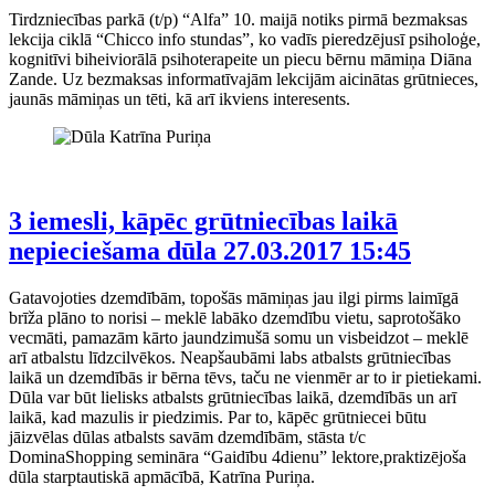
Tirdzniecības parkā (t/p) “Alfa” 10. maijā notiks pirmā bezmaksas
lekcija ciklā “Chicco info stundas”, ko vadīs pieredzējusī psiholoģe,
kognitīvi biheiviorālā psihoterapeite un piecu bērnu māmiņa Diāna
Zande. Uz bezmaksas informatīvajām lekcijām aicinātas grūtnieces,
jaunās māmiņas un tēti, kā arī ikviens interesents.
3 iemesli, kāpēc grūtniecības laikā
nepieciešama dūla
27.03.2017 15:45
Gatavojoties dzemdībām, topošās māmiņas jau ilgi pirms laimīgā
brīža plāno to norisi – meklē labāko dzemdību vietu, saprotošāko
vecmāti, pamazām kārto jaundzimušā somu un visbeidzot – meklē
arī atbalstu līdzcilvēkos. Neapšaubāmi labs atbalsts grūtniecības
laikā un dzemdībās ir bērna tēvs, taču ne vienmēr ar to ir pietiekami.
Dūla var būt lielisks atbalsts grūtniecības laikā, dzemdībās un arī
laikā, kad mazulis ir piedzimis. Par to, kāpēc grūtniecei būtu
jāizvēlas dūlas atbalsts savām dzemdībām, stāsta t/c
DominaShopping semināra “Gaidību 4dienu” lektore,praktizējoša
dūla starptautiskā apmācībā, Katrīna Puriņa.