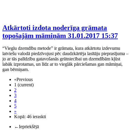
Atkārtoti izdota noderīga grāmata
topošajām māmiņām
31.01.2017 15:37
“Vieglu dzemdību metode” ir grāmata, kura atkārtotu izdevumu
latviešu valodā piedzīvojusi pēc daudzkārtēja lasītāju pieprasījuma –
jo ar tās palīdzību gatavošanās grūtniecībai un dzemdībām kļūst
labāk izprotamas, un līdz ar to vieglāk pārciešamas gan māmiņai,
gan bērniņam.
«
Previous
1
(current)
2
3
4
5
»
Kopā: 46 ieraskti
←
Iepriekšējā