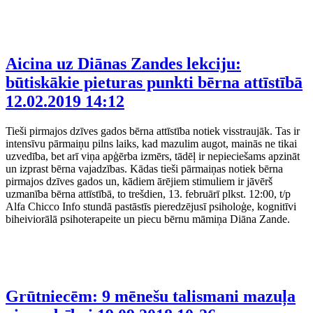
Aicina uz Diānas Zandes lekciju:
būtiskākie pieturas punkti bērna attīstībā
12.02.2019 14:12
Tieši pirmajos dzīves gados bērna attīstība notiek visstraujāk. Tas ir
intensīvu pārmaiņu pilns laiks, kad mazulim augot, mainās ne tikai
uzvedība, bet arī viņa apģērba izmērs, tādēļ ir nepieciešams apzināt
un izprast bērna vajadzības. Kādas tieši pārmaiņas notiek bērna
pirmajos dzīves gados un, kādiem ārējiem stimuliem ir jāvērš
uzmanība bērna attīstībā, to trešdien, 13. februārī plkst. 12:00, t/p
Alfa Chicco Info stundā pastāstīs pieredzējusī psiholoģe, kognitīvi
biheiviorālā psihoterapeite un piecu bērnu māmiņa Diāna Zande.
Grūtniecēm: 9 mēnešu talismani mazuļa