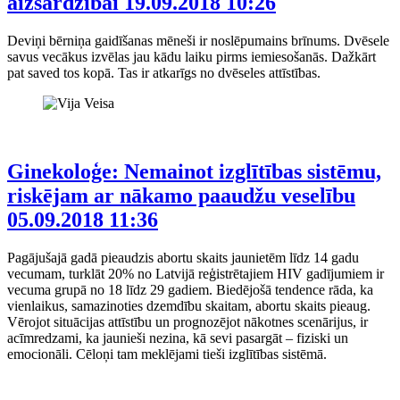
aizsardzībai
19.09.2018 10:26
Deviņi bērniņa gaidīšanas mēneši ir noslēpumains brīnums. Dvēsele
savus vecākus izvēlas jau kādu laiku pirms iemiesošanās. Dažkārt
pat saved tos kopā. Tas ir atkarīgs no dvēseles attīstības.
Ginekoloģe: Nemainot izglītības sistēmu,
riskējam ar nākamo paaudžu veselību
05.09.2018 11:36
Pagājušajā gadā pieaudzis abortu skaits jaunietēm līdz 14 gadu
vecumam, turklāt 20% no Latvijā reģistrētajiem HIV gadījumiem ir
vecuma grupā no 18 līdz 29 gadiem. Biedējošā tendence rāda, ka
vienlaikus, samazinoties dzemdību skaitam, abortu skaits pieaug.
Vērojot situācijas attīstību un prognozējot nākotnes scenārijus, ir
acīmredzami, ka jaunieši nezina, kā sevi pasargāt – fiziski un
emocionāli. Cēloņi tam meklējami tieši izglītības sistēmā.