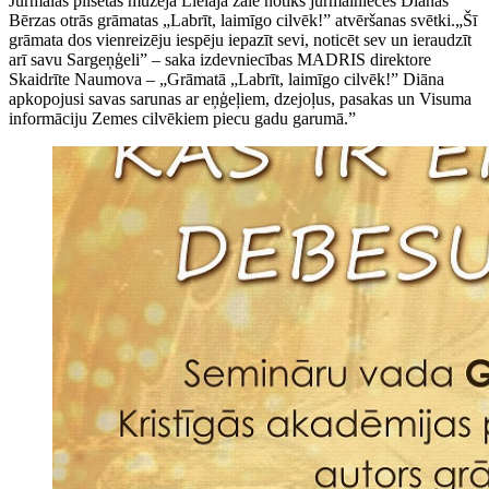
Jūrmalas pilsētas muzeja Lielajā zālē notiks jūrmalnieces Diānas
Bērzas otrās grāmatas „Labrīt, laimīgo cilvēk!” atvēršanas svētki.„Šī
grāmata dos vienreizēju iespēju iepazīt sevi, noticēt sev un ieraudzīt
arī savu Sargeņģeli” – saka izdevniecības MADRIS direktore
Skaidrīte Naumova – „Grāmatā „Labrīt, laimīgo cilvēk!” Diāna
apkopojusi savas sarunas ar eņģeļiem, dzejoļus, pasakas un Visuma
informāciju Zemes cilvēkiem piecu gadu garumā.”