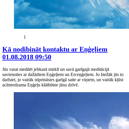
1
Kā nodibināt kontaktu ar Eņģeļiem
01.08.2018 09:50
Jūs varat meditēt jebkurā mirklī un savā garīgajā meditācijā
savienoties ar dažādiem Eņģeļiem un Erceņģeļiem. Jo biežāk jūs to
darīsiet, jo vairāk stiprināsies garīgā saite ar viņiem, un vairāk kļūst
acīmredzama Eņģeļu klātbūtne jūsu dzīvē.