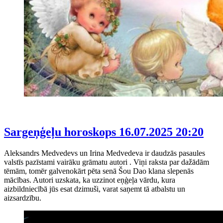
Sargeņģeļu horoskops
16.07.2025 20:20
Aleksandrs Medvedevs un Irina Medvedeva ir daudzās pasaules
valstīs pazīstami vairāku grāmatu autori . Viņi raksta par dažādām
tēmām, tomēr galvenokārt pēta senā Šou Dao klana slepenās
mācības. Autori uzskata, ka uzzinot eņģeļa vārdu, kura
aizbildniecībā jūs esat dzimuši, varat saņemt tā atbalstu un
aizsardzību.