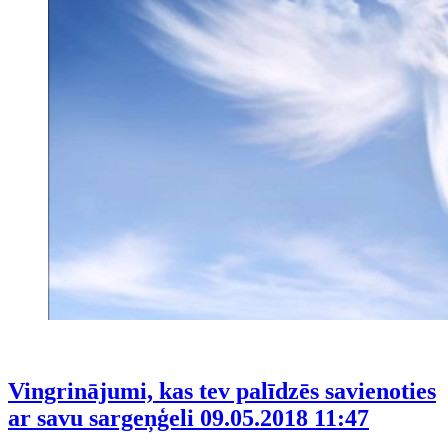
Vingrinājumi, kas tev palīdzēs savienoties
ar savu sargeņģeli
09.05.2018 11:47