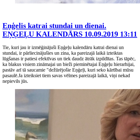
Eņģelis katrai stundai un dienai.
EŅĢEĻU KALENDĀRS
10.09.2019 13:11
Tie, kuri jau ir izmēģinājuši Eņģeļu kalendāru katrai dienai un
stundai, ir pārliecinājušies un zina, ka pareizajā laikā izteiktas
lūgšanas ir patiesi efektīvas un tiek daudz ātrāk izpildītas. Tas tāpēc,
ka blakus visiem zināmajai un bieži pieminētajai Eņģeļu hierarhijai,
pastāv arī tā saucamie "dežūrējošie Eņģeļi, kuri seko kārtībai mūsu
pasaulē.Ja izteiksiet tiem savas vēlmes pareizajā laikā, viņi nekad
nepievils jūs.