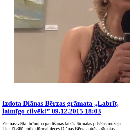
Izdota Diānas Bērzas grāmata „Labrīt,
laimīgo cilvēk!”
09.12.2015 18:03
Ziemassvētku brīnuma gaidīšanas laikā, Jūrmalas pilsētas muzeja
Lielajā zālē notika jūrmalnieces Diānas Bērzas otrās grāmatas