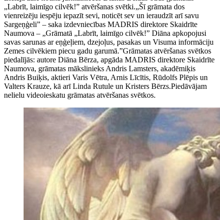
„Labrīt, laimīgo cilvēk!” atvēršanas svētki.„Šī grāmata dos
vienreizēju iespēju iepazīt sevi, noticēt sev un ieraudzīt arī savu
Sargeņģeli” – saka izdevniecības MADRIS direktore Skaidrīte
Naumova – „Grāmatā „Labrīt, laimīgo cilvēk!” Diāna apkopojusi
savas sarunas ar eņģeļiem, dzejoļus, pasakas un Visuma informāciju
Zemes cilvēkiem piecu gadu garumā.”Grāmatas atvēršanas svētkos
piedalījās: autore Diāna Bērza, apgāda MADRIS direktore Skaidrīte
Naumova, grāmatas mākslinieks Andris Lamsters, akadēmiķis
Andris Buiķis, aktieri Varis Vētra, Arnis Līcītis, Rūdolfs Plēpis un
Valters Krauze, kā arī Linda Rutule un Kristers Bērzs.Piedāvājam
nelielu videoieskatu grāmatas atvēršanas svētkos.