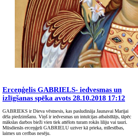
Erceņģelis GABRIELS- iedvesmas un
izlīgšanas spēka avots
28.10.2018 17:12
GABRIEKS ir Dieva vēstnesis, kas pasludināja Jaunavai Marijai
dēla piedzimšanu. Viņš ir iedvesmas un intuīcijas atbalstītājs, tāpēc
mākslas darbos bieži vien tiek attēlots turam rokās liliju vai tauri.
Mūsdienās erceņģeli GABRIELU uztver kā prieka, mīlestības,
laimes un cerības nesēju.