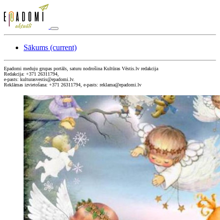
Sākums
(current)
Epadomi meduju grupas portāls, saturu nodrošina Kultūras Vēstis.lv redakcija
Redakcija: +371 26311794,
e-pasts: kulturasvestis@epadomi.lv.
Reklāmas izvietošana: +371 26311794, e-pasts: reklama@epadomi.lv