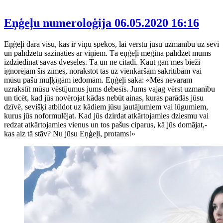
Eņģeļu numeroloģija
06.05.2020 16:16
Eņģeļi dara visu, kas ir viņu spēkos, lai vērstu jūsu uzmanību uz sevi
un palīdzētu sazināties ar viņiem. Tā eņģeļi mēģina palīdzēt mums
izdziedināt savas dvēseles. Tā un ne citādi. Kaut gan mēs bieži
ignorējam šīs zīmes, norakstot tās uz vienkāršām sakritībām vai
mūsu pašu muļķīgām iedomām. Eņģeļi saka: «Mēs nevaram
uzrakstīt mūsu vēstījumus jums debesīs. Jums vajag vērst uzmanību
un ticēt, kad jūs novērojat kādas nebūt ainas, kuras parādās jūsu
dzīvē, sevišķi atbildot uz kādiem jūsu jautājumiem vai lūgumiem,
kurus jūs noformulējat. Kad jūs dzirdat atkārtojamies dziesmu vai
redzat atkārtojamies vienus un tos pašus ciparus, kā jūs domājat,-
kas aiz tā stāv? Nu jūsu Eņģeļi, protams!»