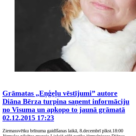
Grāmatas „Eņģeļu vēstījumi” autore
Diāna Bērza turpina saņemt informāciju
no Visuma un apkopo to jaunā grāmatā
02.12.2015 17:23
Ziemassvētku brīnuma gaidīšanas laikā, 8.decembrī plkst.18:00