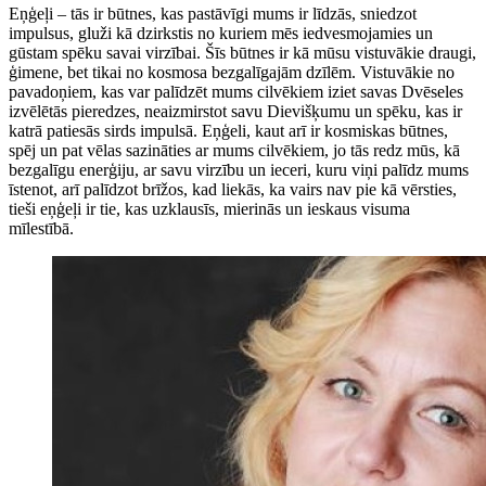
Eņģeļi – tās ir būtnes, kas pastāvīgi mums ir līdzās, sniedzot
impulsus, gluži kā dzirkstis no kuriem mēs iedvesmojamies un
gūstam spēku savai virzībai. Šīs būtnes ir kā mūsu vistuvākie draugi,
ģimene, bet tikai no kosmosa bezgalīgajām dzīlēm. Vistuvākie no
pavadoņiem, kas var palīdzēt mums cilvēkiem iziet savas Dvēseles
izvēlētās pieredzes, neaizmirstot savu Dievišķumu un spēku, kas ir
katrā patiesās sirds impulsā. Eņģeli, kaut arī ir kosmiskas būtnes,
spēj un pat vēlas sazināties ar mums cilvēkiem, jo tās redz mūs, kā
bezgalīgu enerģiju, ar savu virzību un ieceri, kuru viņi palīdz mums
īstenot, arī palīdzot brīžos, kad liekās, ka vairs nav pie kā vērsties,
tieši eņģeļi ir tie, kas uzklausīs, mierinās un ieskaus visuma
mīlestībā.