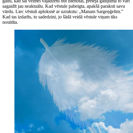
gadu, kad šai vēlmei vajadzētu būt īstenotai, pretējā gadījumā to vari
sagaidīt jau neaktuālu. Kad vēstule pabeigta, apakšā paraksti savu
vārdu. Liec vēstuli aploksnē ar uzrakstu: „Manam Sargeņģelim.”
Kad tas izdarīts, to sadedzini, jo šādā veidā vēstule viņam tiks
nosūtīta.