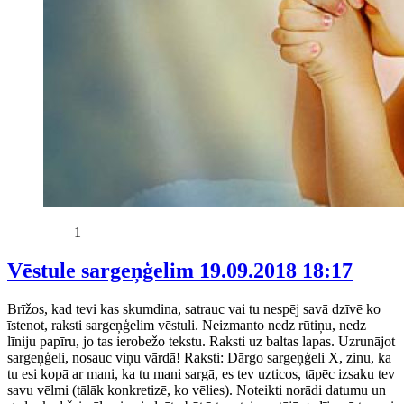
1
Vēstule sargeņģelim
19.09.2018 18:17
Brīžos, kad tevi kas skumdina, satrauc vai tu nespēj savā dzīvē ko
īstenot, raksti sargeņģelim vēstuli. Neizmanto nedz rūtiņu, nedz
līniju papīru, jo tas ierobežo tekstu. Raksti uz baltas lapas. Uzrunājot
sargeņģeli, nosauc viņu vārdā! Raksti: Dārgo sargeņģeli X, zinu, ka
tu esi kopā ar mani, ka tu mani sargā, es tev uzticos, tāpēc izsaku tev
savu vēlmi (tālāk konkretizē, ko vēlies). Noteikti norādi datumu un