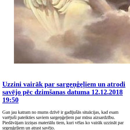
Uzzini vairāk par sargeņģeļiem un atrodi
savējo pēc dzimšanas datuma
12.12.2018
19:50
Gan jau katram no mums dzīvē ir gadījušās situācijas, kad esam
varējuši pateikties saviem sargeņģeļiem par mūsu aizsardzību.
Piedāvājam izziņas materiālu tiem, kuri vēlas ko vairāk uzzināt par
srgeņģeļiem un atrast savējo.