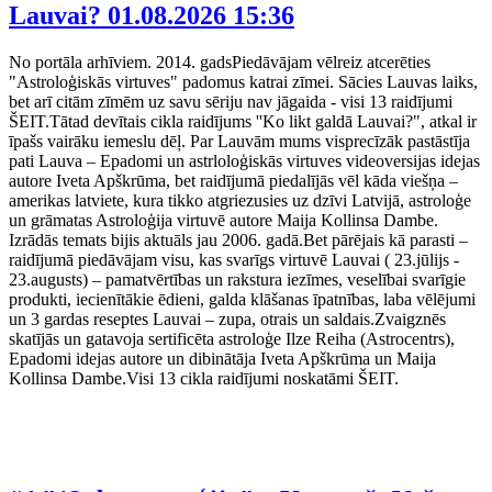
Lauvai?
01.08.2026 15:36
No portāla arhīviem. 2014. gadsPiedāvājam vēlreiz atcerēties
"Astroloģiskās virtuves" padomus katrai zīmei. Sācies Lauvas laiks,
bet arī citām zīmēm uz savu sēriju nav jāgaida - visi 13 raidījumi
ŠEIT.Tātad devītais cikla raidījums ''Ko likt galdā Lauvai?", atkal ir
īpašs vairāku iemeslu dēļ. Par Lauvām mums visprecīzāk pastāstīja
pati Lauva – Epadomi un astrloloģiskās virtuves videoversijas idejas
autore Iveta Apškrūma, bet raidījumā piedalījās vēl kāda viešņa –
amerikas latviete, kura tikko atgriezusies uz dzīvi Latvijā, astroloģe
un grāmatas Astroloģija virtuvē autore Maija Kollinsa Dambe.
Izrādās temats bijis aktuāls jau 2006. gadā.Bet pārējais kā parasti –
raidījumā piedāvājam visu, kas svarīgs virtuvē Lauvai ( 23.jūlijs -
23.augusts) – pamatvērtības un rakstura iezīmes, veselībai svarīgie
produkti, iecienītākie ēdieni, galda klāšanas īpatnības, laba vēlējumi
un 3 gardas reseptes Lauvai – zupa, otrais un saldais.Zvaigznēs
skatījās un gatavoja sertificēta astroloģe Ilze Reiha (Astrocentrs),
Epadomi idejas autore un dibinātāja Iveta Apškrūma un Maija
Kollinsa Dambe.Visi 13 cikla raidījumi noskatāmi ŠEIT.