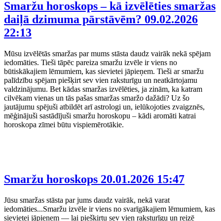
Smaržu horoskops – kā izvēlēties smaržas
daiļā dzimuma pārstāvēm?
09.02.2026
22:13
Mūsu izvēlētās smaržas par mums stāsta daudz vairāk nekā spējam
iedomāties. Tieši tāpēc pareiza smaržu izvēle ir viens no
būtiskākajiem lēmumiem, kas sievietei jāpieņem. Tieši ar smaržu
palīdzību spējam piešķirt sev vien raksturīgu un neatkārtojamu
valdzinājumu. Bet kādas smaržas izvēlēties, ja zinām, ka katram
cilvēkam vienas un tās pašas smaržas smaržo dažādi? Uz šo
jautājumu spējuši atbildēt arī astrologi un, ielūkojoties zvaigznēs,
mēģinājuši sastādījuši smaržu horoskopu – kādi aromāti katrai
horoskopa zīmei būtu vispiemērotākie.
Smaržu horoskops
20.01.2026 15:47
Jūsu smaržas stāsta par jums daudz vairāk, nekā varat
iedomāties...Smaržu izvēle ir viens no svarīgākajiem lēmumiem, kas
sievietei jāpieņem — lai piešķirtu sev vien raksturīgu un reizē