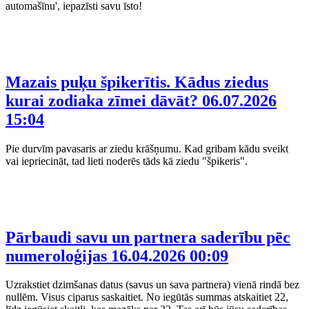
automašīnu', iepazīsti savu īsto!
Mazais puķu špikerītis. Kādus ziedus
kurai zodiaka zīmei dāvāt?
06.07.2026
15:04
Pie durvīm pavasaris ar ziedu krāšņumu. Kad gribam kādu sveikt
vai iepriecināt, tad lieti noderēs tāds kā ziedu "špikeris".
Pārbaudi savu un partnera saderību pēc
numeroloģijas
16.04.2026 00:09
Uzrakstiet dzimšanas datus (savus un sava partnera) vienā rindā bez
nullēm. Visus ciparus saskaitiet. No iegūtās summas atskaitiet 22,