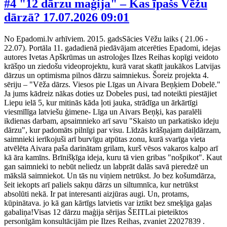
#4 "12 dārzu maģija" – Kas īpašs Vēžu
dārzā?
17.07.2026 09:01
No Epadomi.lv arhīviem. 2015. gadsSācies Vēžu laiks ( 21.06 -
22.07). Portāla 11. gadadienā piedāvājam atcerēties Epadomi, idejas
autores Ivetas Apškrūmas un astroloģes Ilzes Reihas kopīgi veidoto
krāšņo un ziedošu videoprojektu, kurā varat skatīt jaukākos Latvijas
dārzus un optimisma pilnos dārzu saimniekus. Šoreiz projekta 4.
sēriju – "Vēža dārzs. Viesos pie Līgas un Aivara Beņķiem Dobelē."
Ja jums kādreiz nākas doties uz Dobeles pusi, tad noteikti piestājiet
Liepu ielā 5, kur mitinās kāda ļoti jauka, strādīga un ārkārtīgi
viesmīlīga latviešu ģimene- Līga un Aivars Beņķi, kas paralēli
ikdienas darbam, apsaimnieko arī savu "Skaisto un parkatisko ideju
dārzu", kur padomāts pilnīgi par visu. Līdzās krāšņajam daiļdārzam,
saimnieki ierīkojuši arī burvīgu atpūtas zonu, kurā svarīga vieta
atvēlēta Aivara paša darinātam grilam, kurš vēsos vakaros kalpo arī
kā āra kamīns. Brīnišķīga ideja, kuru tā vien gribas "nošpikot". Kaut
gan saimnieki to nebūt neliedz un labprāt dalās savā pieredzē un
mākslā saimniekot. Un tās nu viņiem netrūkst. Jo bez košumdārza,
šeit iekopts arī paliels sakņu dārzs un siltumnīca, kur netrūkst
absolūti nekā. Ir pat interesanti aizjūras augi. Un, protams,
kūpinātava. jo kā gan kārtīgs latvietis var iztikt bez smeķīga gaļas
gabaliņa!Visas 12 dārzu maģija sērijas ŠEITLai pieteiktos
personīgām konsultācijām pie Ilzes Reihas, zvaniet 22027839 .