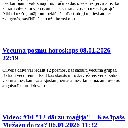
neatkārtojamu valdzinājumu. Taču kādas izvēlēties, ja zināms, ka
katram cilvēkam vienas un tās pašas smaržas smaržo atšķirīgi?
Atbildi uz šo jautājumu meklējuši arī astrologi un, ieskatoties
zvaigznēs, sastādījuši smaržu horoskopu.
Vecuma posmu horoskops
08.01.2026
22:19
Cilvēka dzīvi var iedalīt 12 posmos, kas sadalīti vecuma grupās.
Katram vecumam ir kaut kas skaists un izdzīvošanas vērts, katrā
vecumā mēs kaut ko apgūstam, iemācāmies, lai pamazām tuvotos
apgaismībai un Dievam.
Video: #10 "12 dārzu maģija" – Kas īpašs
Mežāža dārzā?
06.01.2026 11:32