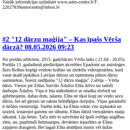
Vairāk informācijas uziināsiet www.astro-centrs.lvT:
22027839astrocentrs@inbox.lv
#2 "12 dārzu maģija" – Kas īpašs Vērša
dārzā?
08.05.2026 09:23
No portāla arhīviem. 2015. gadsSācies Vērša laiks ( 21.04 - 20.05).
Portāla 13. gadadienā piedāvājam atcerēties Epadomi un astroloģes
Ilzes Reihas kopīgi veidoto krāšņo un ziedošu videoprojektu, kurā
varat skatīt jaukākos Latvijas dārzus un optimisma pilnos dārzu
saimniekus. Šoreiz raidījuma "12 dārzu maģija" 2.sērija – Vērša
dārzs. Viesos pie Elitas Survilo Ādažos Elita dzīvo un radoši
darbojas Ādažos. Viņa ir īsta māksliniece ar smalku dvēseli un
apbrīnojamu, dabas dotu, talantu. Elita ne tikai kopj un veido savu
dārzu, bet arī glezno un raksta brīnišķīgus dzejoļus. Viņas garadarbi
ir tiešām vienreizīgi. Varētu teikt, ka Elitas rokās viss izplaukst un
uzzied, izstarojot gaismu un siltumu. Elitas dārzā viesojāmies maija
sākumā. Lija lietus. Taču mēs to uztvērām kā īpaši svētīgu auglības
zīmi, un, paņēmuši lietussargus, devāmies iepazīties ar Elitas
zaļajiem draugiem. Bet tagad Elita atsūtījusi mums vēl dažas