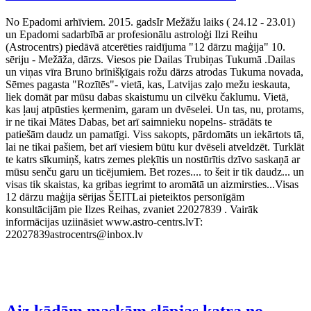
No Epadomi arhīviem. 2015. gadsIr Mežāžu laiks ( 24.12 - 23.01)
un Epadomi sadarbībā ar profesionālu astroloģi Ilzi Reihu
(Astrocentrs) piedāvā atcerēties raidījuma "12 dārzu maģija" 10.
sēriju - Mežāža, dārzs. Viesos pie Dailas Trubiņas Tukumā .Dailas
un viņas vīra Bruno brīnišķīgais rožu dārzs atrodas Tukuma novada,
Sēmes pagasta "Rozītēs"- vietā, kas, Latvijas zaļo mežu ieskauta,
liek domāt par mūsu dabas skaistumu un cilvēku čaklumu. Vietā,
kas ļauj atpūsties ķermenim, garam un dvēselei. Un tas, nu, protams,
ir ne tikai Mātes Dabas, bet arī saimnieku nopelns- strādāts te
patiešām daudz un pamatīgi. Viss sakopts, pārdomāts un iekārtots tā,
lai ne tikai pašiem, bet arī viesiem būtu kur dvēseli atveldzēt. Turklāt
te katrs sīkumiņš, katrs zemes pleķītis un nostūrītis dzīvo saskaņā ar
mūsu senču garu un ticējumiem. Bet rozes.... to šeit ir tik daudz... un
visas tik skaistas, ka gribas iegrimt to aromātā un aizmirsties...Visas
12 dārzu maģija sērijas ŠEITLai pieteiktos personīgām
konsultācijām pie Ilzes Reihas, zvaniet 22027839 . Vairāk
informācijas uziināsiet www.astro-centrs.lvT:
22027839astrocentrs@inbox.lv
Aiz kādām maskām slēpjas katra no