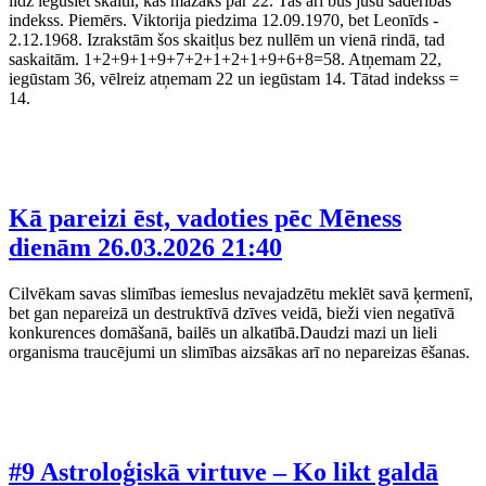
līdz iegūsiet skaitli, kas mazāks par 22. Tas arī būs jūsu saderības
indekss. Piemērs. Viktorija piedzima 12.09.1970, bet Leonīds -
2.12.1968. Izrakstām šos skaitļus bez nullēm un vienā rindā, tad
saskaitām. 1+2+9+1+9+7+2+1+2+1+9+6+8=58. Atņemam 22,
iegūstam 36, vēlreiz atņemam 22 un iegūstam 14. Tātad indekss =
14.
Kā pareizi ēst, vadoties pēc Mēness
dienām
26.03.2026 21:40
Cilvēkam savas slimības iemeslus nevajadzētu meklēt savā ķermenī,
bet gan nepareizā un destruktīvā dzīves veidā, bieži vien negatīvā
konkurences domāšanā, bailēs un alkatībā.Daudzi mazi un lieli
organisma traucējumi un slimības aizsākas arī no nepareizas ēšanas.
#9 Astroloģiskā virtuve – Ko likt galdā