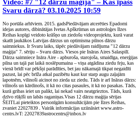
Video: #7 "12 dārzu maģija" – Kas īpašs
Svaru dārzā?
03.10.2025 10:59
No portāla arhīviem. 2015. gadsPiedāvājam atcerēties Epadomi
idejas autores, dibinātājas Ivetas Apškrūmas un astroloģes Ilzes
Reihas kopīgi veidoto krāšņo un ziedošu videoprojektu, kurā varat
skatīt jaukākos Latvijas dārzus un optimisma pilnos dārzu
saimniekus. Ir Svaru laiks, tāpēc piedāvājam raidījuma "12 dārzu
maģija" 7. sēriju – Svaru dārzs. Viesos pie Ināras Aires Salaspilī.
Dārza saimniece Ināra Aire - apburoša, starojoša, smaidīga, enerģijas
pilna un tajā pat laikā noslēpumaina – viņa atgādina ziedu feju, kas
vienā brīdī var pēkšņi parādīties, bet jau nākamajā tikpat negaidīti
pazust, lai pēc brīža atkal pazibētu kaut kur starp augu zaļajām
lapotnēm, vilinoši aicinot no zieda uz ziedu. Tāds ir arī Ināras dārzs:
vilinošs un kārdinošs, it kā no citas pasaules, it kā no pasakas. Tāds,
kurā gribas ieiet un palikt, lai nekad vairs neatgrieztos. Tāds, kurā
dzīvo rūķīši un labās raganiņas.Visas 12 dārzu maģija sērijas
ŠEITLai pieteiktos personīgām konsultācijām pie Ilzes Reihas,
zvaniet 22027839 . Vairāk informācijas uziināsiet www.astro-
centrs.lvT: 22027839astrocentrs@inbox.lv