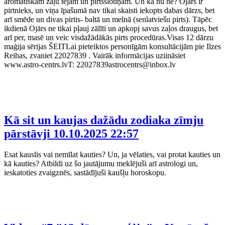
aromātiskām zāļu tējām un pirtsslotiņām. Un kā nu ne? Ojārs ir
pirtnieks, un viņa īpašumā nav tikai skaisti iekopts dabas dārzs, bet
arī smēde un divas pirtis- baltā un melnā (senlatviešu pirts). Tāpēc
ikdienā Ojārs ne tikai pļauj zālīti un apkopj savus zaļos draugus, bet
arī per, masē un veic visdažādākās pirts procedūras.Visas 12 dārzu
maģija sērijas ŠEITLai pieteiktos personīgām konsultācijām pie Ilzes
Reihas, zvaniet 22027839 . Vairāk informācijas uziināsiet
www.astro-centrs.lvT: 22027839astrocentrs@inbox.lv
Kā sit un kaujas dažādu zodiaka zīmju
pārstāvji
10.10.2025 22:57
Esat kauslis vai nemīlat kauties? Un, ja vēlaties, vai protat kauties un
kā kauties? Atbildi uz šo jautājumu meklējuši arī astrologi un,
ieskatoties zvaigznēs, sastādījuši kaušļu horoskopu.