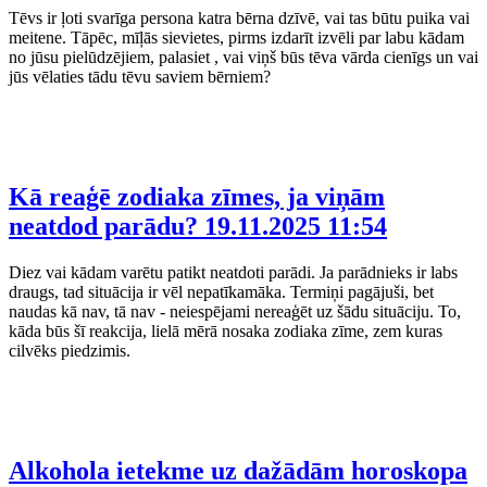
Tēvs ir ļoti svarīga persona katra bērna dzīvē, vai tas būtu puika vai
meitene. Tāpēc, mīļās sievietes, pirms izdarīt izvēli par labu kādam
no jūsu pielūdzējiem, palasiet , vai viņš būs tēva vārda cienīgs un vai
jūs vēlaties tādu tēvu saviem bērniem?
Kā reaģē zodiaka zīmes, ja viņām
neatdod parādu?
19.11.2025 11:54
Diez vai kādam varētu patikt neatdoti parādi. Ja parādnieks ir labs
draugs, tad situācija ir vēl nepatīkamāka. Termiņi pagājuši, bet
naudas kā nav, tā nav - neiespējami nereaģēt uz šādu situāciju. To,
kāda būs šī reakcija, lielā mērā nosaka zodiaka zīme, zem kuras
cilvēks piedzimis.
Alkohola ietekme uz dažādām horoskopa