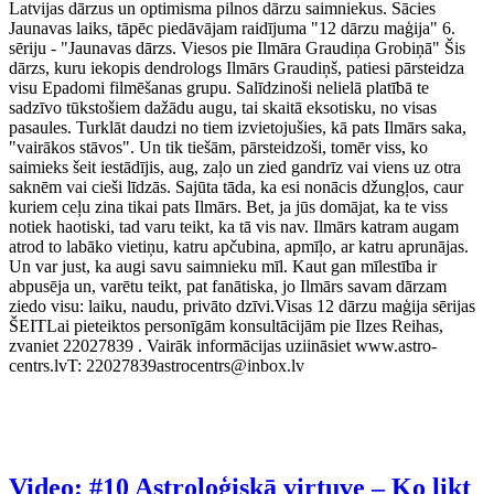
Latvijas dārzus un optimisma pilnos dārzu saimniekus. Sācies
Jaunavas laiks, tāpēc piedāvājam raidījuma "12 dārzu maģija" 6.
sēriju - "Jaunavas dārzs. Viesos pie Ilmāra Graudiņa Grobiņā" Šis
dārzs, kuru iekopis dendrologs Ilmārs Graudiņš, patiesi pārsteidza
visu Epadomi filmēšanas grupu. Salīdzinoši nelielā platībā te
sadzīvo tūkstošiem dažādu augu, tai skaitā eksotisku, no visas
pasaules. Turklāt daudzi no tiem izvietojušies, kā pats Ilmārs saka,
"vairākos stāvos". Un tik tiešām, pārsteidzoši, tomēr viss, ko
saimieks šeit iestādījis, aug, zaļo un zied gandrīz vai viens uz otra
saknēm vai cieši līdzās. Sajūta tāda, ka esi nonācis džungļos, caur
kuriem ceļu zina tikai pats Ilmārs. Bet, ja jūs domājat, ka te viss
notiek haotiski, tad varu teikt, ka tā vis nav. Ilmārs katram augam
atrod to labāko vietiņu, katru apčubina, apmīļo, ar katru aprunājas.
Un var just, ka augi savu saimnieku mīl. Kaut gan mīlestība ir
abpusēja un, varētu teikt, pat fanātiska, jo Ilmārs savam dārzam
ziedo visu: laiku, naudu, privāto dzīvi.Visas 12 dārzu maģija sērijas
ŠEITLai pieteiktos personīgām konsultācijām pie Ilzes Reihas,
zvaniet 22027839 . Vairāk informācijas uziināsiet www.astro-
centrs.lvT: 22027839astrocentrs@inbox.lv
Video: #10 Astroloģiskā virtuve – Ko likt