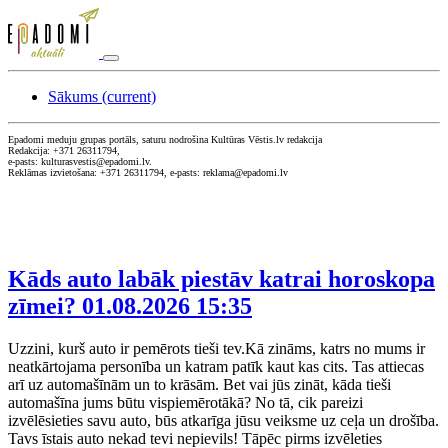
Sākums
(current)
Epadomi meduju grupas portāls, saturu nodrošina Kultūras Vēstis.lv redakcija
Redakcija: +371 26311794,
e-pasts: kulturasvestis@epadomi.lv.
Reklāmas izvietošana: +371 26311794, e-pasts: reklama@epadomi.lv
Kāds auto labāk piestāv katrai horoskopa
zīmei?
01.08.2026 15:35
Uzzini, kurš auto ir pemērots tieši tev.Kā zināms, katrs no mums ir
neatkārtojama personība un katram patīk kaut kas cits. Tas attiecas
arī uz automašīnām un to krāsām. Bet vai jūs zināt, kāda tieši
automašīna jums būtu vispiemērotākā? No tā, cik pareizi
izvēlēsieties savu auto, būs atkarīga jūsu veiksme uz ceļa un drošība.
Tavs īstais auto nekad tevi nepievils! Tāpēc pirms izvēleties