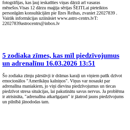
fotogrāfijas, kas ļauj ieskatīties viņas dārzā arī vasaras
mēnešos.Visas 12 dārzu maģija sērijas ŠEITLai pieteiktos
personīgām konsultācijām pie Ilzes Reihas, zvaniet 22027839 .
Vairāk informācijas uziināsiet www.astro-centrs.lvT:
22027839astrocentrs@inbox.lv
5 zodiaka zīmes, kas mīl piedzīvojumus
un adrenalīnu
16.03.2026 13:51
Šo zodiaka zīmju pārstāvji ir drāmas karaļi un viņiem patīk dzīvot
emocionālos "Amerikāņu kalniņos". Viņus var nosaukt par
adrenalīna maniakiem, jo viņi dievina piedzīvojumus un tiecas
piedzīvot stresa situācijas, lai pakutinātu savus nervus. Ja problēma
ir atrisināta, "adrenalīna atkarīgajam" ir jāatrod jauns piedzīvojums
un pilnībā jānododas tam.