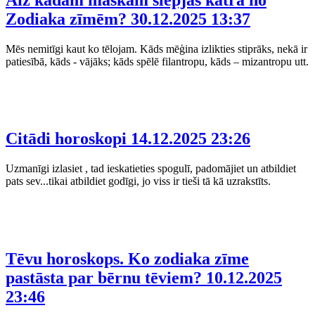
Zodiaka zīmēm?
30.12.2025 13:37
Mēs nemitīgi kaut ko tēlojam. Kāds mēģina izlikties stiprāks, nekā ir
patiesībā, kāds - vājāks; kāds spēlē filantropu, kāds – mizantropu utt.
Citādi horoskopi
14.12.2025 23:26
Uzmanīgi izlasiet , tad ieskatieties spogulī, padomājiet un atbildiet
pats sev...tikai atbildiet godīgi, jo viss ir tieši tā kā uzrakstīts.
Tēvu horoskops. Ko zodiaka zīme
pastāsta par bērnu tēviem?
10.12.2025
23:46