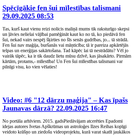
Spēcīgākie fen šui mīlestības talismani
29.09.2025 08:53
Tas, kurš kaut vienu reizi nolicis maliņā mums tik raksturīgo skepsi
un ļāvies nelielai vājībai pamēģināt kaut ko no tā, ko piedāvā fen
šui, nekad vairs nespēj šķirties no šīs senās gudrības, jo... tā strādā.
Fen šui nav maģija, buršanās vai māņticība; tā ir pareiza apkārtējās
telpas un enerģijas sakārtošana. Tad kāpēc lai tā nestrādātu? Vēl jo
vairāk tāpēc, ka ir tik daudz lietu mūsu dzīvē, kas jāsakārto. Pirmām
kārtām, protams,- mīlestība! Un Fen šui mīlestības talismani var
pilnīgi visu, ko vien vēlaties!
Video: #6 "12 dārzu maģija" – Kas īpašs
Jaunavas dārzā?
22.09.2025 16:47
No portāla arhīviem. 2015. gadsPiedāvājam atcerēties Epadomi
idejas autores Ivetas Apškrūmas un astroloģes Ilzes Reihas kopīgi
veidoto krāšņo un ziedošu videoprojektu, kurā varat skatīt jaukākos