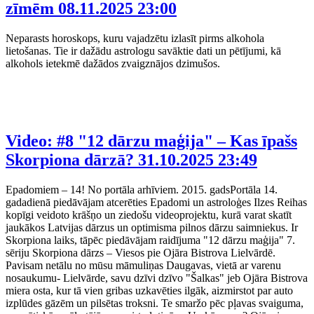
zīmēm
08.11.2025 23:00
Neparasts horoskops, kuru vajadzētu izlasīt pirms alkohola
lietošanas. Tie ir dažādu astrologu savāktie dati un pētījumi, kā
alkohols ietekmē dažādos zvaigznājos dzimušos.
Video: #8 "12 dārzu maģija" – Kas īpašs
Skorpiona dārzā?
31.10.2025 23:49
Epadomiem – 14! No portāla arhīviem. 2015. gadsPortāla 14.
gadadienā piedāvājam atcerēties Epadomi un astroloģes Ilzes Reihas
kopīgi veidoto krāšņo un ziedošu videoprojektu, kurā varat skatīt
jaukākos Latvijas dārzus un optimisma pilnos dārzu saimniekus. Ir
Skorpiona laiks, tāpēc piedāvājam raidījuma "12 dārzu maģija" 7.
sēriju Skorpiona dārzs – Viesos pie Ojāra Bistrova Lielvārdē.
Pavisam netālu no mūsu māmuliņas Daugavas, vietā ar varenu
nosaukumu- Lielvārde, savu dzīvi dzīvo "Šalkas" jeb Ojāra Bistrova
miera osta, kur tā vien gribas uzkavēties ilgāk, aizmirstot par auto
izplūdes gāzēm un pilsētas troksni. Te smaržo pēc pļavas svaiguma,