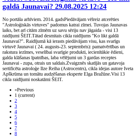
galdā Jaunavai?
29.08.2025 12:24
No portāla arhīviem. 2014. gadsPiedāvājam vēlreiz atcerēties
"Astroloģiskās virtuves" padomus katrai zīmei. Tuvojas Jaunavas
laiks, bet arī citām zīmēm uz savu sēriju nav jāgaida - visi 13
raidījumi ŠEIT.Tātad desmitais cikla raidījums ''Ko likt galdā
Jaunavai?". Raidījumā kā ierasts piedāvājam visu, kas svarīgs
virtuvē Jaunavai ( 24. augusts-23. septembris): pamatvērtības un
rakstura iezīmes, veselībai svarīgie produkti, iecienītākie ēdieni,
galda klāšanas īpatnības, laba vēlējumi un 3 gardas receptes
Jaunavai - zupa, otrais un saldais.Zvaigznēs skatījās un gatavoja
sertificēta astroloģe Ilze Reiha (Astrocentrs), cikla idejas autore Iveta
Apškrūma un tomātu audzēšanas eksperte Elga Bražūne.Visi 13
cikla raidījumi noskatāmi ŠEIT.
«
Previous
1
(current)
2
3
4
5
6
7
8