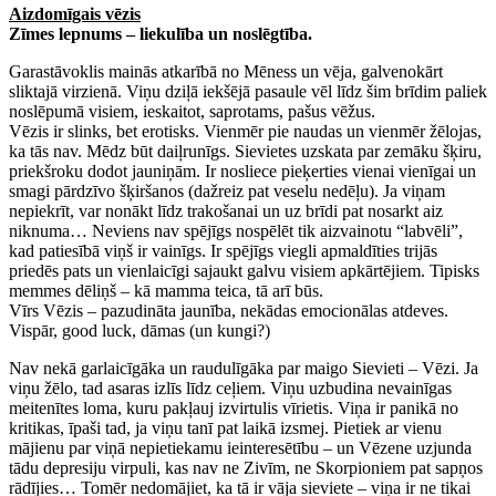
Aizdomīgais vēzis
Zīmes lepnums – liekulība un noslēgtība.
Garastāvoklis mainās atkarībā no Mēness un vēja, galvenokārt
sliktajā virzienā. Viņu dziļā iekšējā pasaule vēl līdz šim brīdim paliek
noslēpumā visiem, ieskaitot, saprotams, pašus vēžus.
Vēzis ir slinks, bet erotisks. Vienmēr pie naudas un vienmēr žēlojas,
ka tās nav. Mēdz būt daiļrunīgs. Sievietes uzskata par zemāku šķiru,
priekšroku dodot jauniņām. Ir nosliece pieķerties vienai vienīgai un
smagi pārdzīvo šķiršanos (dažreiz pat veselu nedēļu). Ja viņam
nepiekrīt, var nonākt līdz trakošanai un uz brīdi pat nosarkt aiz
niknuma… Neviens nav spējīgs nospēlēt tik aizvainotu “labvēli”,
kad patiesībā viņš ir vainīgs. Ir spējīgs viegli apmaldīties trijās
priedēs pats un vienlaicīgi sajaukt galvu visiem apkārtējiem. Tipisks
memmes dēliņš – kā mamma teica, tā arī būs.
Vīrs Vēzis – pazudināta jaunība, nekādas emocionālas atdeves.
Vispār, good luck, dāmas (un kungi?)
Nav nekā garlaicīgāka un raudulīgāka par maigo Sievieti – Vēzi. Ja
viņu žēlo, tad asaras izlīs līdz ceļiem. Viņu uzbudina nevainīgas
meitenītes loma, kuru pakļauj izvirtulis vīrietis. Viņa ir panikā no
kritikas, īpaši tad, ja viņu tanī pat laikā izsmej. Pietiek ar vienu
mājienu par viņā nepietiekamu ieinteresētību – un Vēzene uzjunda
tādu depresiju virpuli, kas nav ne Zivīm, ne Skorpioniem pat sapņos
rādījies… Tomēr nedomājiet, ka tā ir vāja sieviete – viņa ir ne tikai