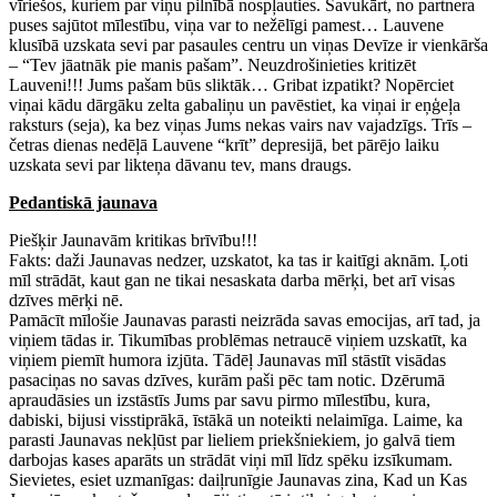
vīriešos, kuriem par viņu pilnībā nospļauties. Savukārt, no partnera
puses sajūtot mīlestību, viņa var to nežēlīgi pamest… Lauvene
klusībā uzskata sevi par pasaules centru un viņas Devīze ir vienkārša
– “Tev jāatnāk pie manis pašam”. Neuzdrošinieties kritizēt
Lauveni!!! Jums pašam būs sliktāk… Gribat izpatikt? Nopērciet
viņai kādu dārgāku zelta gabaliņu un pavēstiet, ka viņai ir eņģeļa
raksturs (seja), ka bez viņas Jums nekas vairs nav vajadzīgs. Trīs –
četras dienas nedēļā Lauvene “krīt” depresijā, bet pārējo laiku
uzskata sevi par likteņa dāvanu tev, mans draugs.
Pedantiskā jaunava
Piešķir Jaunavām kritikas brīvību!!!
Fakts: daži Jaunavas nedzer, uzskatot, ka tas ir kaitīgi aknām. Ļoti
mīl strādāt, kaut gan ne tikai nesaskata darba mērķi, bet arī visas
dzīves mērķi nē.
Pamācīt mīlošie Jaunavas parasti neizrāda savas emocijas, arī tad, ja
viņiem tādas ir. Tikumības problēmas netraucē viņiem uzskatīt, ka
viņiem piemīt humora izjūta. Tādēļ Jaunavas mīl stāstīt visādas
pasaciņas no savas dzīves, kurām paši pēc tam notic. Dzērumā
apraudāsies un izstāstīs Jums par savu pirmo mīlestību, kura,
dabiski, bijusi visstiprākā, īstākā un noteikti nelaimīga. Laime, ka
parasti Jaunavas nekļūst par lieliem priekšniekiem, jo galvā tiem
darbojas kases aparāts un strādāt viņi mīl līdz spēku izsīkumam.
Sievietes, esiet uzmanīgas: daiļrunīgie Jaunavas zina, Kad un Kas