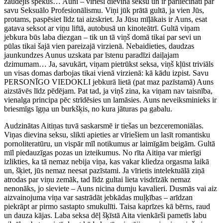
zaudējis spēkus… Auni – vīrieši dievina seksu un ir pārliecināti par
savu Seksuālo Profesionālismu. Viņi jūk prātā gultā, ja vien Jūs,
protams, paspēsiet līdz tai aizskriet. Ja Jūsu mīļākais ir Auns, esat
gatava seksot ar viņu liftā, autobusā un kinoteātrī. Gultā viņam
jebkura būs laba diezgan – tik un tā viņš domā tikai par sevi un
pūlas tikai šajā vien pareizajā virzienā. Nebaidieties, daudzas
jaunkundzes Aunus uzskata par īstenu paradīzi daiļajam
dzimumam… Ja, savukārt, viņam pietrūkst seksa, viņš kļūst triviāls
un visas domas darbojas tikai vienā virzienā: kā kādu izpist. Savu
PERSONĪGO VIEDOKLI jebkurā lietā (pat maz pazīstamā) Auns
aizstāvēs līdz pēdējam. Pat tad, ja viņš zina, ka viņam nav taisnība,
vienalga principa pēc strīdēsies un lamāsies. Auns neveiksminieks ir
briesmīgs īgņa un burkšķis, no kura jāturas pa gabalu.
Audzinātas Aitiņas tuvā saskarsmē ir tiešas un bezceremoniālas.
Viņas dievina seksu, slikti apieties ar vīriešiem un lasīt romantisku
pornoliteratūru, un vispār mīl notikumus ar laimīgām beigām. Gultā
mīl piedauzīgas pozas un izteikumus. No rīta Aitiņa var mierīgi
izlikties, ka tā nemaz nebija viņa, kas vakar kliedza orgasma laikā
un, šķiet, jūs nemaz neesat pazīstami. Ja vīrietis intelektuālā ziņā
atrodas par viņu zemāk, tad līdz gultai lieta visdrīzāk nemaz
nenonāks, jo sieviete – Auns nicina dumju kavalieri. Dusmās vai aiz
aizvainojuma viņa var sastrādāt jebkādas muļķības – arīdzan
piekrāpt ar pirmo sastapto smukulīti. Taisa kaprīzes kā bērns, raud
un dauza kājas. Laba seksa dēļ šķīstā Aita vienkārši pametīs labu