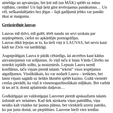
atriebīga un apvainojas, bet ļoti mīl (un MĀK) spēlēt uz mūsu
vājībām, cienītie! Un šajā lietā gūst ievērojamus panākumus… Un
vēl, neškandalējaties bez jēgas – šajā gadījumā jebko var panākt
tikai ar maigumu.
Greizsirdīgie lauvas
Lauvas mīl dzīvi, mīl gulēt, tērēt naudu un sevi uzskata par
nepārspētiem, ciešot no apkārtējās pornogrāfijas.
Lauvas dikti lepojas ar to, ka tieši viņi ir LAUVAS, bet nevis kaut
kādi tur Zivis vai tamlīdzīgi.
Augstprātīgais Lauva ir pārāk cēlsirdīgs, lai atcerētos kaut kādus
aizvainojumus vai solījumus. Jo viņš taču ir īstais Vārda Cilvēks un
noteikti izpildīs solīto, ja neaizmirsīs. Lepnais Lauva nemīl
konfliktus, taču viņam piemīt talants “iekrist” visos iespējamos
atgadījumos. Vissliktākais, ko var nodarīt Lauva – ierūkties, bet
laimi viņam sagādā uz lielām likmēm spēlēt kazino. Gultā vienmēr
cenšas pierādīt, ka viņš ir visnenogurdinošākais mīļākais. Bet varbūt
tā tas arī ir, domā aplaimotās daiļavas…
Godkārīgajai un valdonīgajai Lauvenei piemīt apskaužams talants
izdomāt sev nelaimes. Kad tiek aizskarta viņas patmīlība, viņa
nesāks kalt visādus tur ļaunus plānus, bet vienkārši uzreiz pateiks,
ko par jums domā, un piepūtīsies. Lauvene bieži vien iemīlas