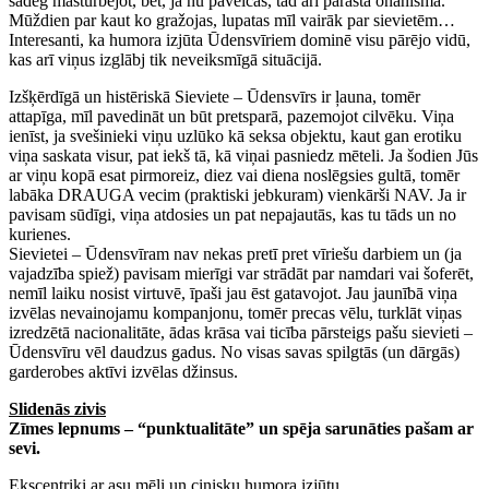
sadeg masturbējot, bet, ja nu paveicas, tad arī parastā onānismā.
Mūždien par kaut ko gražojas, lupatas mīl vairāk par sievietēm…
Interesanti, ka humora izjūta Ūdensvīriem dominē visu pārējo vidū,
kas arī viņus izglābj tik neveiksmīgā situācijā.
Izšķērdīgā un histēriskā Sieviete – Ūdensvīrs ir ļauna, tomēr
attapīga, mīl pavedināt un būt pretsparā, pazemojot cilvēku. Viņa
ienīst, ja svešinieki viņu uzlūko kā seksa objektu, kaut gan erotiku
viņa saskata visur, pat iekš tā, kā viņai pasniedz mēteli. Ja šodien Jūs
ar viņu kopā esat pirmoreiz, diez vai diena noslēgsies gultā, tomēr
labāka DRAUGA vecim (praktiski jebkuram) vienkārši NAV. Ja ir
pavisam sūdīgi, viņa atdosies un pat nepajautās, kas tu tāds un no
kurienes.
Sievietei – Ūdensvīram nav nekas pretī pret vīriešu darbiem un (ja
vajadzība spiež) pavisam mierīgi var strādāt par namdari vai šoferēt,
nemīl laiku nosist virtuvē, īpaši jau ēst gatavojot. Jau jaunībā viņa
izvēlas nevainojamu kompanjonu, tomēr precas vēlu, turklāt viņas
izredzētā nacionalitāte, ādas krāsa vai ticība pārsteigs pašu sievieti –
Ūdensvīru vēl daudzus gadus. No visas savas spilgtās (un dārgās)
garderobes aktīvi izvēlas džinsus.
Slidenās zivis
Zīmes lepnums – “punktualitāte” un spēja sarunāties pašam ar
sevi.
Ekscentriķi ar asu mēli un cinisku humora izjūtu.