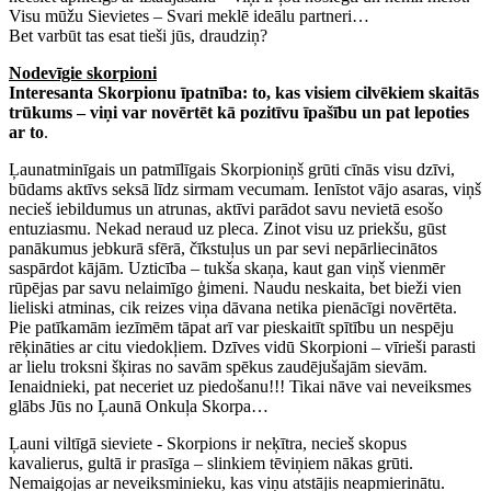
Visu mūžu Sievietes – Svari meklē ideālu partneri…
Bet varbūt tas esat tieši jūs, draudziņ?
Nodevīgie skorpioni
Interesanta Skorpionu īpatnība: to, kas visiem cilvēkiem skaitās
trūkums – viņi var novērtēt kā pozitīvu īpašību un pat lepoties
ar to
.
Ļaunatminīgais un patmīlīgais Skorpioniņš grūti cīnās visu dzīvi,
būdams aktīvs seksā līdz sirmam vecumam. Ienīstot vājo asaras, viņš
necieš iebildumus un atrunas, aktīvi parādot savu nevietā esošo
entuziasmu. Nekad neraud uz pleca. Zinot visu uz priekšu, gūst
panākumus jebkurā sfērā, čīkstuļus un par sevi nepārliecinātos
saspārdot kājām. Uzticība – tukša skaņa, kaut gan viņš vienmēr
rūpējas par savu nelaimīgo ģimeni. Naudu neskaita, bet bieži vien
lieliski atminas, cik reizes viņa dāvana netika pienācīgi novērtēta.
Pie patīkamām iezīmēm tāpat arī var pieskaitīt spītību un nespēju
rēķināties ar citu viedokļiem. Dzīves vidū Skorpioni – vīrieši parasti
ar lielu troksni šķiras no savām spēkus zaudējušajām sievām.
Ienaidnieki, pat neceriet uz piedošanu!!! Tikai nāve vai neveiksmes
glābs Jūs no Ļaunā Onkuļa Skorpa…
Ļauni viltīgā sieviete - Skorpions ir neķītra, necieš skopus
kavalierus, gultā ir prasīga – slinkiem tēviņiem nākas grūti.
Nemaigojas ar neveiksminieku, kas viņu atstājis neapmierinātu.