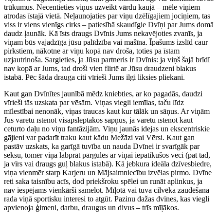
trūkumus. Necentieties viņus uzveikt vārdu kaujā – mēle viņiem
atrodas īstajā vietā. Neļaunojaties par viņu dzēlīgajiem jociņiem, tas
viss ir viens vienīgs cirks – patiesībā skaudīgie Dvīņi par Jums domā
daudz ļaunāk. Kā īsts draugs Dvīnis Jums nekavējoties zvanīs, ja
viņam būs vajadzīga jūsu palīdzība vai mašīna. Īpašums izslīd caur
pirkstiem, nākotne ar viņu kopā nav droša, toties pa īstam
uzjautrinoša. Sargieties, ja Jūsu partneris ir Dvīnis: ja viņš šajā brīdī
nav kopā ar Jums, tad droši vien flirtē ar Jūsu draudzeni blakus
istabā. Pēc šāda drauga citi vīrieši Jums ilgi liksies pliekani.
Kaut gan Dvīnītes jaunībā mēdz kniebties, ar ko pagadās, daudzi
vīrieši tās uzskata par vēsām. Viņas viegli iemīlas, taču līdz
mīlestībai nenonāk, viņas traucas kaut kur tālāk un sāņus. Ar viņām
Jūs varētu īstenot visapslēptākos sapņus, ja varētu īstenot kaut
ceturto daļu no viņu fantāzijām. Viņu jaunās idejas un ekscentriskie
gājieni var padarīt traku kaut kādu Mežāzi vai Vērsi. Kaut gan
pastāv uzskats, ka garīgā tuvība un nauda Dvīnei ir svarīgāk par
seksu, tomēr viņa labprāt pārgulēs ar viņai iepatikušos veci (pat tad,
ja vīrs vai draugs guļ blakus istabā). Kā jebkura ideāla dzīvesbiedre,
viņa vienmēr starp Karjeru un Mājsaimniecību izvēlas pirmo. Dvīne
reti saka taisnību acīs, dod priekšroku spēlei un runāt aplinkus, ja
nav iespējams vienkārši samelot. Mīļotā vai tuva cilvēka zaudēšana
rada viņā sportisku interesi to atgūt. Pazinu dažas dvīnes, kas viegli
apvienoja ģimeni, darbu, draugus un divus – trīs mīļākos.