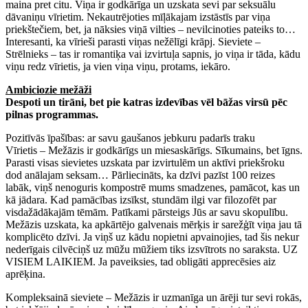
maina pret citu. Viņa ir godkārīga un uzskata sevi par seksuālu
dāvaniņu vīrietim. Nekautrējoties mīļākajam izstāstīs par viņa
priekštečiem, bet, ja nāksies viņā vilties – nevilcinoties pateiks to…
Interesanti, ka vīrieši parasti viņas nežēlīgi krāpj. Sieviete –
Strēlnieks – tas ir romantiķa vai izvirtuļa sapnis, jo viņa ir tāda, kādu
viņu redz vīrietis, ja vien viņa viņu, protams, iekāro.
Ambiciozie mežāži
Despoti un tirāni, bet pie katras izdevības vēl bāžas virsū pēc
pilnas programmas.
Pozitīvās īpašības: ar savu gaušanos jebkuru padarīs traku
Vīrietis – Mežāzis ir godkārīgs un miesaskārīgs. Sīkumains, bet īgns.
Parasti visas sievietes uzskata par izvirtulēm un aktīvi priekšroku
dod anālajam seksam… Pārliecināts, ka dzīvi pazīst 100 reizes
labāk, viņš nenoguris kompostrē mums smadzenes, pamācot, kas un
kā jādara. Kad pamācības izsīkst, stundām ilgi var filozofēt par
visdažādākajām tēmām. Patīkami pārsteigs Jūs ar savu skopulību.
Mežāzis uzskata, ka apkārtējo galvenais mērķis ir sarežģīt viņa jau tā
komplicēto dzīvi. Ja viņš uz kādu nopietni apvainojies, tad šis nekur
nederīgais cilvēciņš uz mūžu mūžiem tiks izsvītrots no saraksta. UZ
VISIEM LAIKIEM. Ja paveiksies, tad obligāti apprecēsies aiz
aprēķina.
Kompleksainā sieviete – Mežāzis ir uzmanīga un ārēji tur sevi rokās,