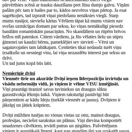
pārvērtīsies scēnā ar trauku dauzīšanu pret Jūsu dumjo galvu. Viņām
pašām pēc tam ir bailes par to, kādos nezvēros viņas pārtop. Ja esat
sagrēkojies, tad izprasīt viņai piedošanu nenāksies viegli. Starp
mums runājot, sieviešu kārtas Vēršiem tāpat kā mums visiem nav
svešas uzmācīgas domam par seksu, ko viņas nemākulīgi piesedz
banālām romantiskām pasaciņām. No skandāliem un rūpēm brīvos
brīžos mīl patenkot. Citiem vārdiem, ja Jūs vēlaties lielu un stipru
ģimenei un kaudzi bērnu, pameklējiet sev sievieti – Vērsi un
sagatavojaties tam labākajam. Centieties tikai nedaudz turēt viņu
izsalkušu un nesniegt visu, lai viņa nezaudētu interesi par seksu un
dzīvi.
Un tad jums kopā būs labi.
Nemierīgie dvīņi
Vienmēr tīrie un akurātie Dvīņi ieņem līderpozīciju izvirtuļu un
visādu neformāļu vidū, jo viņiem ir vēlme VISU izmēģināt.
Viņi prasmīgi tiranizē savus tuviniekus un draugus slikta
garastāvokļa lēkmju laikā. Viņiem raksturīgi pastāvīgi būt
pārņemtiem ar kādu Ideju (turklāt vienmēr ar jaunu). Dvīņiem ir
jākrāpj un jātiek krāptiem.
Dvīņi mūždien tusējas no vienas vietas uz otru, mainot draugus,
profesijas, neciešot sarakstus un plānus. Viņi dievina kompostrēt
smadzenes cilvēkiem, ievārīt putras un ņirgāties. Pašvērtējums
viņiem ir augstākajā līmenī, kaut gan stundām ilgi var uzskaitīt savus