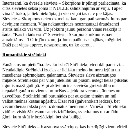
Interesanti, ka dvēselē sieviete – Skorpions ir pilnīgi pārliecināta, ka
citas sievietes seksa jomā ir NULLE salīdzinājumā ar viņu. Tāpēc
viņa tā trako, ja tiek piekrāpta, ja vien viņai tas nav pie kājas.
Sieviete – Skorpions neieredz melus, kaut gan pati sarunās Jums par
deviņiem mēmiem. Viņa nekautrējoties neuzmanīgai draudzenei
atsitīs mīļāko vai vīru. Uz jebkuru jaunu personu viņas reakcija ir
šāda: “Kas tu tāds esi!?” Sievietes – Skorpiona niknums nav
aprakstāms – TO ir jāredz un, ja Jums patīk asas izjūtas, mēģiniet.
Daži pat viņas apprec, nesaprotams, uz ko cerot…
Romantiskie strēlnieki
Fanātisms un pieticība. Iesaku izlasīt Strēlnieku viedokli par sevi…
Neatlaidīgie Strēlnieki izceļas ar lielisku melno humora izjūtu un
mūsdienās apbrīnojamu galantumu. Sievietes slavē aizrautīgos
mīļākos Strēlniekus par viņu juteklību un prasmi iedegt lielas pilsētas
ugunis mazā gultiņā. Viņi aktīvi nicina sieviešu greizsirdību un
nepalaiž garām nevienus bruncīšus – jebkura vecuma, ārienes un
uzvedības. Strēlnieki mīl parunāties par augstām tēmām un mīl
valkāt melnas krāsas apģērbu. Dzer reti (galvenokārt iedzer), bet
vecumdienās raksta pašu izdomātus memuārus. Vīriešu – Strēlnieku
vidū es visbiežāk esmu saticis izblīdušus, sviedrainus un ar tādu
ģīmi, kuru skūt ir bezjēdzīgi, bet sist bailīgi.
Sieviete Strēlnieks – Kazanova svārciņos, kas bezrūpīgi vienu vīrieti