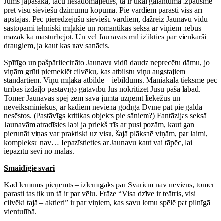
Jums jāpasaka, taču nesadomājieties, tā ir tikai galantuma izpausme
pret visu sieviešu dzimumu kopumā. Pie vārdiem parasti viss arī
apstājas. Pēc pieredzējušu sieviešu vārdiem, dažreiz Jaunavu vidū
sastopami tehniski mīļākie un romantikas seksā ar viņiem nebūs
mazāk kā masturbējot. Un vēl Jaunavas mīl izlikties par vienkārši
draugiem, ja kaut kas nav sanācis.
Spītīgo un pašpārliecināto Jaunavu vidū daudz neprecētu dāmu, jo
viņām grūti piemeklēt cilvēku, kas atbilstu viņu augstajiem
standartiem. Viņu mīļākā atbilde – iebildums. Maniakāla tieksme pēc
tīrības izdaiļo pastāvīgo gatavību Jūs nokritizēt Jūsu paša labad.
Tomēr Jaunavas spēj zem sava jumta uzņemt liekēžus un
neveiksminiekus, ar kādiem neviena godīga Dvīne pat pie galda
nesēstos. (Pastāvīgs kritikas objekts pie sāniem?) Fantāzijas seksā
Jaunavām atradīsies labi ja priekš trīs ar pusi pozām, kaut gan
pierunāt viņas var praktiski uz visu, šajā plāksnē viņām, par laimi,
kompleksu nav… Iepazīstieties ar Jaunavu kaut vai tāpēc, lai
iepazītu sevi no malas.
Smaidīgie svari
Kad lēmums pieņemts – izlēmīgāks par Svariem nav neviens, tomēr
parasti tas tik un tā ir par vēlu. Frāze “Visa dzīve ir teātris, visi
cilvēki tajā – aktieri” ir par viņiem, kas savu lomu spēlē pat pilnīgā
vientulībā.