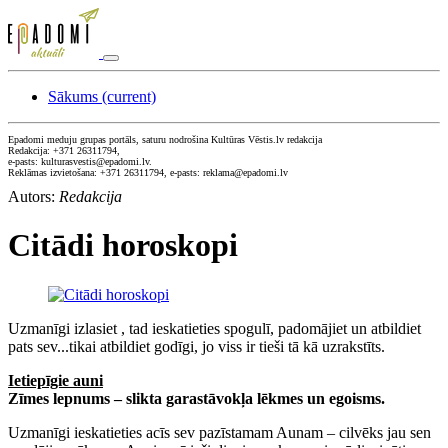
Sākums
(current)
Epadomi meduju grupas portāls, saturu nodrošina Kultūras Vēstis.lv redakcija
Redakcija: +371 26311794,
e-pasts: kulturasvestis@epadomi.lv.
Reklāmas izvietošana: +371 26311794, e-pasts: reklama@epadomi.lv
Autors:
Redakcija
Citādi horoskopi
Uzmanīgi izlasiet , tad ieskatieties spogulī, padomājiet un atbildiet
pats sev...tikai atbildiet godīgi, jo viss ir tieši tā kā uzrakstīts.
Ietiepīgie auni
Zīmes lepnums – slikta garastāvokļa lēkmes un egoisms.
Uzmanīgi ieskatieties acīs sev pazīstamam Aunam – cilvēks jau sen