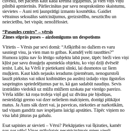
cilvēku, bet pacietīs kaut kāda kretīna izgājienus, ja vien viņš viņu
pilnībā apmierinās. Pārliecinātas par savu neaprakstāmo skaistumu,
sievietes – Auni reti ļaunprātīgi izmanto kosmētiku. Gaidiet
vētrainus seksuālus satricinājumus, greizsirdību, neuzticību un
neiecietību, bet vispār, nenožēlosiet.
“Pasaules centrs” – vērsis
Zīmes stiprās puses – aizdomīgums un despotisms
Vīrietis – Vērsis par sevi domā: “Atšķirībā no dažiem es varu
sasniegt visu, ja vien man to gribas. Kamdēļ velti raustīties?”
Humora izjūta nav šo lēnīgo subjektu labā puse, tāpēc bieži vien viņi
kļūst par savu drauģeļu apsmiekla objektu, ko viņi dziļi dvēselē
ienīst. Labi, ka Vērši ir pietiekami slinki, lai dusmotos uz šiem
muļķiem. Kaut kāds nejauks ieradums (piemēram, nenogurstoši
lauzīt pirkstus vai nikni knibināties pa ausīm) izdaiļo viņu ilgstošos
saspringtos spriedelējumus par to, kā gan sadabūt naudiņu. Sevis
izstrādāto viedokli uz mūžu mūžiem uzskata par vienīgo pareizo.
Vērša idille: kā roņa trofeja viņš guļ uz dīvāna pie bļodiņas,
nesteidzīgi gremo vai dzer nelieliem malciņiem, domīgi plūkājot
matus. Ja Auns sāk dzert vai, ja paveicas, niekoties ar narkotikām,
tad viņam gandrīz nav iespējams laicīgi apstāties. Tāpēc viņiem no
visa labā jāturas pa gabalu.
Esat sapinies ar sievieti – Vērsi? Piekāpjaties vai šķiraties, kamēr
nav par vēlu! Viņas mākslotais nesatricināmais miers viegli