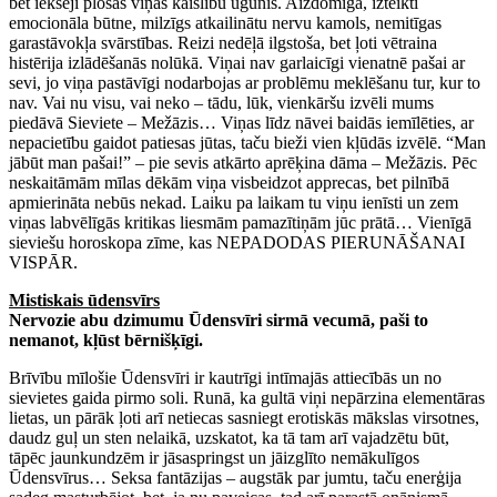
bet iekšēji plosās viņas kaislību ugunis. Aizdomīga, izteikti
emocionāla būtne, milzīgs atkailinātu nervu kamols, nemitīgas
garastāvokļa svārstības. Reizi nedēļā ilgstoša, bet ļoti vētraina
histērija izlādēšanās nolūkā. Viņai nav garlaicīgi vienatnē pašai ar
sevi, jo viņa pastāvīgi nodarbojas ar problēmu meklēšanu tur, kur to
nav. Vai nu visu, vai neko – tādu, lūk, vienkāršu izvēli mums
piedāvā Sieviete – Mežāzis… Viņas līdz nāvei baidās iemīlēties, ar
nepacietību gaidot patiesas jūtas, taču bieži vien kļūdās izvēlē. “Man
jābūt man pašai!” – pie sevis atkārto aprēķina dāma – Mežāzis. Pēc
neskaitāmām mīlas dēkām viņa visbeidzot apprecas, bet pilnībā
apmierināta nebūs nekad. Laiku pa laikam tu viņu ienīsti un zem
viņas labvēlīgās kritikas liesmām pamazītiņām jūc prātā… Vienīgā
sieviešu horoskopa zīme, kas NEPADODAS PIERUNĀŠANAI
VISPĀR.
Mistiskais ūdensvīrs
Nervozie abu dzimumu Ūdensvīri sirmā vecumā, paši to
nemanot, kļūst bērnišķīgi.
Brīvību mīlošie Ūdensvīri ir kautrīgi intīmajās attiecībās un no
sievietes gaida pirmo soli. Runā, ka gultā viņi nepārzina elementāras
lietas, un pārāk ļoti arī netiecas sasniegt erotiskās mākslas virsotnes,
daudz guļ un sten nelaikā, uzskatot, ka tā tam arī vajadzētu būt,
tāpēc jaunkundzēm ir jāsaspringst un jāizglīto nemākulīgos
Ūdensvīrus… Seksa fantāzijas – augstāk par jumtu, taču enerģija