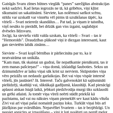
Gaisīgās Svaru zīmes būtnes vieglāk “panes” sarežģītas abstrakcijas
nekā sadzīvi. Kad lietas iegrozās ne tā, kā gribētos, viņi kļūst
sīkumaini un sakaitināmi. Sieviete, kas nolēmusi sarīkot scēnu,
strīdu var uzskatīt var vinnētu vēl pirms tā uzsākšanas tāpēc, ka
vīrieši – Svari neieredz skandālus… Pat tad, ja viņam ir taisnība,
viņš nesāks to pierādīt, bet drīzāk gan viss izgaist, saglabājot
dvēseles līdzsvaru.
Jocīgi, ka sieviešu vidū valda uzskats, ka vīrieši – Svari – tas ir
“Hemoroīds”. Draudzības plāksnē viņi ir diezgan interesanti, kaut
gan sievietēm labāk zināms…
Sieviete – Svari kopš bērnības ir pārliecināta par to, ka ir
neatvairāma un unikāla.
“Kam man, tik skaistai un gudrai, šie nepatīkamie pienākumi, tas ir
zem manas pašcieņas!” – viņa domā, izklaidīgi šauboties. Sekss un
dzimumdzīve ar laiku viņai sāk krist uz nerviem. Skūpstoties viņa
vēro peizāžu un nedaudz garlaikojas. Bet vai viņu vispār interesē
vīrieši, jūs jautāsiet? Jā. Interesē. Taču galvenokārt kā sajūsmināti
pielūdzēji, skatītāji vai, sliktākajā gadījumā, klausītāji. Kad pienācīgi
aplausi atskan īstajā laikā, jebkuri piedzīvotāja murgi tiks uzklausīti
un grēki atlaisti. Ja tomēr viņa vīreli neērti stādīt priekšā kā
pazīstamu, tad vai nu nāksies viņam piemeklēt sev kaut kādu vītušu
Zivi vai arī viņai pašai nomainīt paziņu loku. Turklāt viņai būs arī
jāizšķiras par svārstībām. Nepavēliet Svariem – tas ir bezjēdzīgi. Un
neesiet apnicīgs ar iztaujāšanu – viņi ir ļoti noslēgti un nemīl melot.