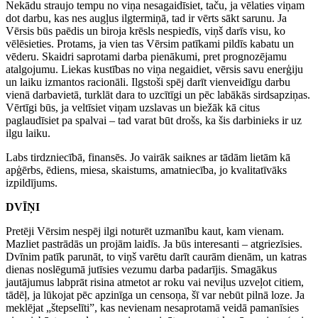
Nekādu straujo tempu no viņa nesagaidīsiet, taču, ja vēlaties viņam
dot darbu, kas nes augļus ilgtermiņā, tad ir vērts sākt sarunu. Ja
Vērsis būs paēdis un biroja krēsls nespiedīs, viņš darīs visu, ko
vēlēsieties. Protams, ja vien tas Vērsim patīkami pildīs kabatu un
vēderu. Skaidri saprotami darba pienākumi, pret prognozējamu
atalgojumu. Liekas kustības no viņa negaidiet, vērsis savu enerģiju
un laiku izmantos racionāli. Ilgstoši spēj darīt vienveidīgu darbu
vienā darbavietā, turklāt dara to uzcītīgi un pēc labākās sirdsapziņas.
Vērtīgi būs, ja veltīsiet viņam uzslavas un biežāk kā citus
paglaudīsiet pa spalvai – tad varat būt drošs, ka šis darbinieks ir uz
ilgu laiku.
Labs tirdzniecībā, finansēs. Jo vairāk saiknes ar tādām lietām kā
apģērbs, ēdiens, miesa, skaistums, amatniecība, jo kvalitatīvāks
izpildījums.
DVĪŅI
Pretēji Vērsim nespēj ilgi noturēt uzmanību kaut, kam vienam.
Mazliet pastrādās un projām laidīs. Ja būs interesanti – atgriezīsies.
Dvīnim patīk parunāt, to viņš varētu darīt caurām dienām, un katras
dienas noslēgumā jutīsies vezumu darba padarījis. Smagākus
jautājumus labprāt risina atmetot ar roku vai neviļus uzveļot citiem,
tādēļ, ja lūkojat pēc apzinīga un censoņa, šī var nebūt pilnā loze. Ja
meklējat „štepselīti”, kas nevienam nesaprotamā veidā pamanīsies