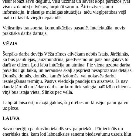
visur iebāzt savu degunu, visu uzzināt un savest kopā pareizos (vai
vismaz daudz) cilvēkus, turpināt sarunu. Ātri uztver jaunu
informāciju, ir elastīgs mainīgās situācijās, taču vieglprātības vējš
matu cirtas tik viegli nepalaidīs.
Veiksmīgs transporta, komunikācijas pasaulē. Intelektuāla, nevis
praktiska darba darītājs.
VĒZIS
Šerpāks darba devējs Vēža zīmes cilvēkam nebūs īstais. Jārēķinās,
ka būs jāauklējas, jāuzmundrina, jāiedvesmo un pats būs gatavs to
darīt ar citiem. Ļoti laba intuīcija un atmiņa. Pie viena uzdota darba
pavadīs ilgu laiku, un nerausies skaļi apspriest nesaprotamas detaļas.
Domās, domās, domās.. kamēr izdomās, vai nokavēs darbu
iesniegšanas termiņu. Pasīvs viedokļa paudējs un aizstāvis. Ja nav
daudz jārunā un jādara darbs, ar kuru tiek sniegta palīdzība citiem –
viņš būs īstajā vietā. Slinks pēc vella.
Labprāt taisa ēst, mazgā galdus, šuj drēbes un klusējot patur galvu
uz pleca.
LAUVA
Savu enerģiju pa durvīm ielaidīs sev pa priekšu. Pārliecināts un
enerģisks tips, kam ļoti labpatiksies saņemt piedāvājumu uzreiz kļūt