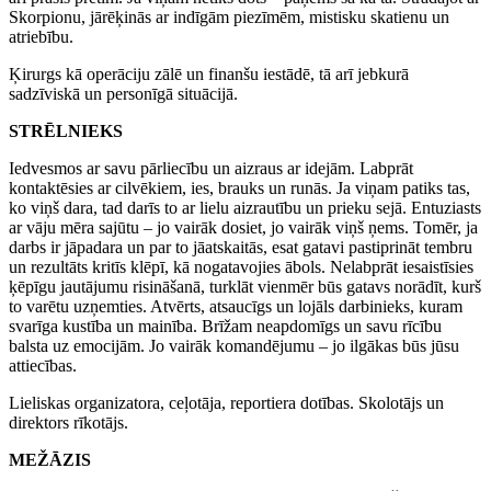
Skorpionu, jārēķinās ar indīgām piezīmēm, mistisku skatienu un
atriebību.
Ķirurgs kā operāciju zālē un finanšu iestādē, tā arī jebkurā
sadzīviskā un personīgā situācijā.
STRĒLNIEKS
Iedvesmos ar savu pārliecību un aizraus ar idejām. Labprāt
kontaktēsies ar cilvēkiem, ies, brauks un runās. Ja viņam patiks tas,
ko viņš dara, tad darīs to ar lielu aizrautību un prieku sejā. Entuziasts
ar vāju mēra sajūtu – jo vairāk dosiet, jo vairāk viņš ņems. Tomēr, ja
darbs ir jāpadara un par to jāatskaitās, esat gatavi pastiprināt tembru
un rezultāts kritīs klēpī, kā nogatavojies ābols. Nelabprāt iesaistīsies
ķēpīgu jautājumu risināšanā, turklāt vienmēr būs gatavs norādīt, kurš
to varētu uzņemties. Atvērts, atsaucīgs un lojāls darbinieks, kuram
svarīga kustība un mainība. Brīžam neapdomīgs un savu rīcību
balsta uz emocijām. Jo vairāk komandējumu – jo ilgākas būs jūsu
attiecības.
Lieliskas organizatora, ceļotāja, reportiera dotības. Skolotājs un
direktors rīkotājs.
MEŽĀZIS