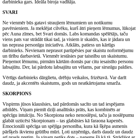
darbinieka gars. Ideāla biroja vadītāja.
SVARI
Ne vienmēr būs gatavi straujiem lēmumiem un notikumu
pavērsieniem. Ja meklējat cilvēku, kurš ātri pieņem lēmumus, lūkojat
pēc Auna zīmes, bet Svari domās. Labs komandas spēlētājs, taču
viens pats var strādāt tikai tad, ja visiem ir skaidrs, kas ir jādara un
tas neprasa personīgu iniciatīvu. Atklāts, patiess un kārtīgs
darbinieks. Nevienam neprasot parūpēsies par skaistu noformējumu
un tīrību darbavietā. Vienmēr iestāsies par taisnību un skaistumu.
Pieņemot lēmumu, pirmām kārtām domās par citu iesaistīto personu
labsajūtu. Der, lai pārdotu labsajūtu un vēlams, par sirsnīgu paldies.
Vērtīgs darbinieks dārglietu, drēbju veikalos, frizētavā. Var darīt
daudz, ja akcentēts skaistums, gods un neatkārtojama smarža.
SKORPIONS
Vispirms jūsos klausīsies, tad pārdomās sacīto un tad iespējams
atbildēs. Viņam piemīt dziļi analītisks prāts, kas kombinēts ar
spēcīgu intuīciju. No Skorpiona neko nenoslēpsi, taču ja noslēpumu
glabāt uzticēsi Skorpionam – tas glabāsies kā faraona kapenēs.
Emocionāli spēcīga un spējīga personība, kura kā šķēpa asmenis
pāršķels ikvienu grūtību mūri. Ļoti uzņēmīgs, darīs daudz un daudz
arī prasīs pretim. Ja viņam netiks dots – paņems šā kā tā. Strādājot ar