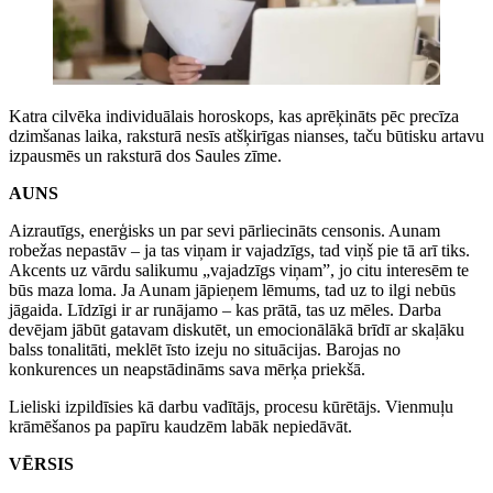
Katra cilvēka individuālais horoskops, kas aprēķināts pēc precīza
dzimšanas laika, raksturā nesīs atšķirīgas nianses, taču būtisku artavu
izpausmēs un raksturā dos Saules zīme.
AUNS
Aizrautīgs, enerģisks un par sevi pārliecināts censonis. Aunam
robežas nepastāv – ja tas viņam ir vajadzīgs, tad viņš pie tā arī tiks.
Akcents uz vārdu salikumu „vajadzīgs viņam”, jo citu interesēm te
būs maza loma. Ja Aunam jāpieņem lēmums, tad uz to ilgi nebūs
jāgaida. Līdzīgi ir ar runājamo – kas prātā, tas uz mēles. Darba
devējam jābūt gatavam diskutēt, un emocionālākā brīdī ar skaļāku
balss tonalitāti, meklēt īsto izeju no situācijas. Barojas no
konkurences un neapstādināms sava mērķa priekšā.
Lieliski izpildīsies kā darbu vadītājs, procesu kūrētājs. Vienmuļu
krāmēšanos pa papīru kaudzēm labāk nepiedāvāt.
VĒRSIS