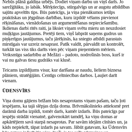
Nebūs plānā galdiņa urbējs. Dodiet viņam darbu un viņš darīs. Jo
sarežģītāku, jo labāk. Mērķtiecīgs, stūrgalvīgs un ar augstu atbildības
sajūtu apveltīts tips. Būs pateicīgs, ja viņa pienākumos ietilps
praktiskas un jēgpilnas darbības, kuru izpildē vēlams pievienot
rēķināšanas, vienādošanas un argumentēšanas nepieciešamību.
Ikdienas darbi ritēs raiti, ja liksiet viņam svētu mieru un neuzdosiet
muļķīgus jautājumus. Pretēji tiem, viņš labprāt saņems gudrus un
piņķerīgus jautājumus, taču jārēķinās, ka sniegto atbildi parastais
mirstīgais var uzreiz nesaprast. Patīk valdīt, pārvaldīt un kontrolēt,
turklāt tas viss tiks darīts vien pēc viņam pieņemtiem mēriem.
Veiksmīgu sadarbību ar Mežāzi – padoto, nodrošinās boss, kurš ir
vai nu galvas tiesu gudrāks vai klusē.
Teicams izpildījums visur, kur darīšana ar naudu, lieliem biznesa
plāniem, stratēģijām. Centīgs celtniecības darbos. Ļaujiet darīt
vienam.
ŪDENSVĪRS
Viņa domu gājiens brīžam būs nesaprotams viņam pašam, taču ļoti
iespējams, ka tajā slēpjas dziļa doma. Brīvmākslinieks attieksmē pret
darāmā darba izpildi, tomēr darīs, kamēr izdarīs. Būs pateicīgs par
iespēju strādāt vienatnē, galvenokārt tamdēļ, ka viņu domas ar
apkārtējiem savā starpā nesaprotas. Par savām idejām cīnīsies un, ja
kāds nepiekrīt, tāpat izdarīs pa savam. Jābūt gatavam, ka Ūdensvīrs