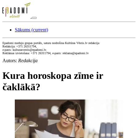
Sākums
(current)
Epadomi meduju grupas portāls, saturu nodrošina Kultūras Vēstis.lv redakcija
Redakcija: +371 26311794,
e-pasts: kulturasvestis@epadomi.lv.
Reklāmas izvietošana: +371 26311794, e-pasts: reklama@epadomi.lv
Autors:
Redakcija
Kura horoskopa zīme ir
čaklākā?