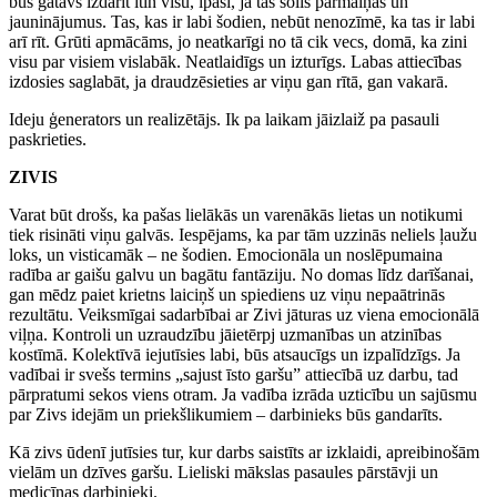
būs gatavs izdarīt itin visu, īpaši, ja tas solīs pārmaiņas un
jauninājumus. Tas, kas ir labi šodien, nebūt nenozīmē, ka tas ir labi
arī rīt. Grūti apmācāms, jo neatkarīgi no tā cik vecs, domā, ka zini
visu par visiem vislabāk. Neatlaidīgs un izturīgs. Labas attiecības
izdosies saglabāt, ja draudzēsieties ar viņu gan rītā, gan vakarā.
Ideju ģenerators un realizētājs. Ik pa laikam jāizlaiž pa pasauli
paskrieties.
ZIVIS
Varat būt drošs, ka pašas lielākās un varenākās lietas un notikumi
tiek risināti viņu galvās. Iespējams, ka par tām uzzinās neliels ļaužu
loks, un visticamāk – ne šodien. Emocionāla un noslēpumaina
radība ar gaišu galvu un bagātu fantāziju. No domas līdz darīšanai,
gan mēdz paiet krietns laiciņš un spiediens uz viņu nepaātrinās
rezultātu. Veiksmīgai sadarbībai ar Zivi jāturas uz viena emocionālā
viļņa. Kontroli un uzraudzību jāietērpj uzmanības un atzinības
kostīmā. Kolektīvā iejutīsies labi, būs atsaucīgs un izpalīdzīgs. Ja
vadībai ir svešs termins „sajust īsto garšu” attiecībā uz darbu, tad
pārpratumi sekos viens otram. Ja vadība izrāda uzticību un sajūsmu
par Zivs idejām un priekšlikumiem – darbinieks būs gandarīts.
Kā zivs ūdenī jutīsies tur, kur darbs saistīts ar izklaidi, apreibinošām
vielām un dzīves garšu. Lieliski mākslas pasaules pārstāvji un
medicīnas darbinieki.