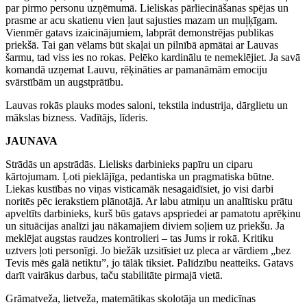
par pirmo personu uzņēmumā. Lieliskas pārliecināšanas spējas un
prasme ar acu skatienu vien ļaut sajusties mazam un muļķīgam.
Vienmēr gatavs izaicinājumiem, labprāt demonstrējas publikas
priekšā. Tai gan vēlams būt skaļai un pilnībā apmātai ar Lauvas
šarmu, tad viss ies no rokas. Pelēko kardinālu te nemeklējiet. Ja savā
komandā uzņemat Lauvu, rēķināties ar pamanāmām emociju
svārstībām un augstprātību.
Lauvas rokās plauks modes saloni, tekstila industrija, dārglietu un
mākslas bizness. Vadītājs, līderis.
JAUNAVA
Strādās un apstrādās. Lielisks darbinieks papīru un ciparu
kārtojumam. Ļoti pieklājīga, pedantiska un pragmatiska būtne.
Liekas kustības no viņas visticamāk nesagaidīsiet, jo visi darbi
noritēs pēc ierakstiem plānotājā. Ar labu atmiņu un analītisku prātu
apveltīts darbinieks, kurš būs gatavs apspriedei ar pamatotu aprēķinu
un situācijas analīzi jau nākamajiem diviem soļiem uz priekšu. Ja
meklējat augstas raudzes kontrolieri – tas Jums ir rokā. Kritiku
uztvers ļoti personīgi. Jo biežāk uzsitīsiet uz pleca ar vārdiem „bez
Tevis mēs galā netiktu”, jo tālāk tiksiet. Palīdzību neatteiks. Gatavs
darīt vairākus darbus, taču stabilitāte pirmajā vietā.
Grāmatveža, lietveža, matemātikas skolotāja un medicīnas