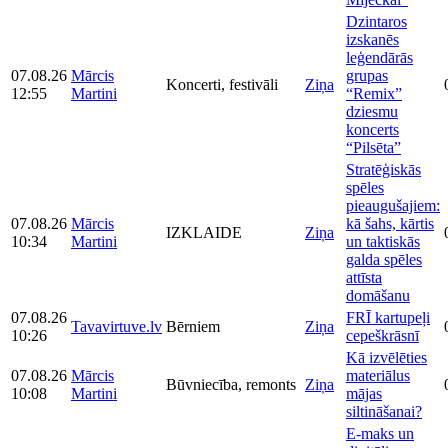
Dzintaros
izskanēs
leģendārās
07.08.26
Mārcis
grupas
Koncerti, festivāli
Ziņa
12:55
Martini
“Remix”
dziesmu
koncerts
“Pilsēta”
Stratēģiskās
spēles
pieaugušajiem:
07.08.26
Mārcis
kā šahs, kārtis
IZKLAIDE
Ziņa
10:34
Martini
un taktiskās
galda spēles
attīsta
domāšanu
07.08.26
FRĪ kartupeļi
Tavavirtuve.lv
Bērniem
Ziņa
10:26
cepeškrāsnī
Kā izvēlēties
07.08.26
Mārcis
materiālus
Būvniecība, remonts
Ziņa
10:08
Martini
mājas
siltināšanai?
E-maks un