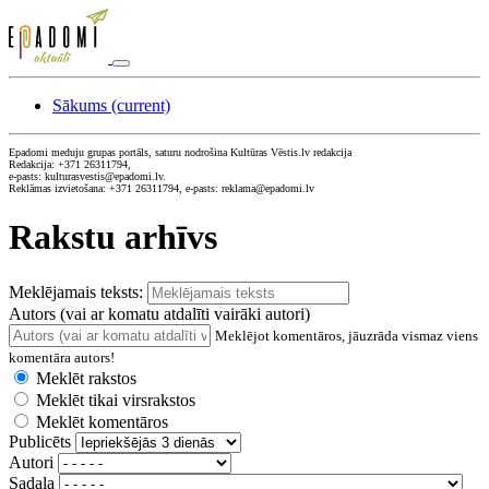
Sākums
(current)
Epadomi meduju grupas portāls, saturu nodrošina Kultūras Vēstis.lv redakcija
Redakcija: +371 26311794,
e-pasts: kulturasvestis@epadomi.lv.
Reklāmas izvietošana: +371 26311794, e-pasts: reklama@epadomi.lv
Rakstu arhīvs
Meklējamais teksts:
Autors (vai ar komatu atdalīti vairāki autori)
Meklējot komentāros, jāuzrāda vismaz viens
komentāra autors!
Meklēt rakstos
Meklēt tikai virsrakstos
Meklēt komentāros
Publicēts
Autori
Sadaļa