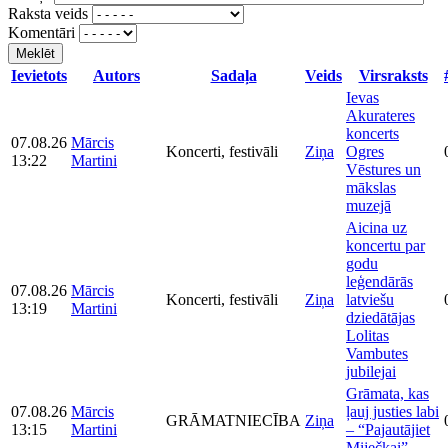
Raksta veids
Komentāri
Meklēt
Ievietots
Autors
Sadaļa
Veids
Virsraksts
Ievas
Akurateres
koncerts
07.08.26
Mārcis
Koncerti, festivāli
Ziņa
Ogres
13:22
Martini
Vēstures un
mākslas
muzejā
Aicina uz
koncertu par
godu
leģendārās
07.08.26
Mārcis
Koncerti, festivāli
Ziņa
latviešu
13:19
Martini
dziedātājas
Lolitas
Vambutes
jubilejai
Grāmata, kas
07.08.26
Mārcis
ļauj justies labi
GRĀMATNIECĪBA
Ziņa
13:15
Martini
– “Pajautājiet
Miječkai”