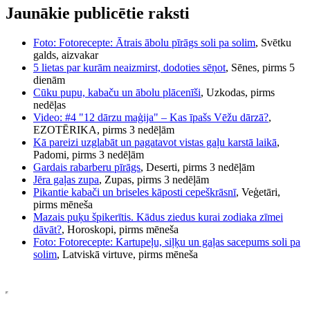
Jaunākie publicētie raksti
Foto: Fotorecepte: Ātrais ābolu pīrāgs soli pa solim
, Svētku
galds, aizvakar
5 lietas par kurām neaizmirst, dodoties sēņot
, Sēnes, pirms 5
dienām
Cūku pupu, kabaču un ābolu plācenīši
, Uzkodas, pirms
nedēļas
Video: #4 "12 dārzu maģija" – Kas īpašs Vēžu dārzā?
,
EZOTĒRIKA, pirms 3 nedēļām
Kā pareizi uzglabāt un pagatavot vistas gaļu karstā laikā
,
Padomi, pirms 3 nedēļām
Gardais rabarberu pīrāgs
, Deserti, pirms 3 nedēļām
Jēra gaļas zupa
, Zupas, pirms 3 nedēļām
Pikantie kabači un briseles kāposti cepeškrāsnī
, Veģetāri,
pirms mēneša
Mazais puķu špikerītis. Kādus ziedus kurai zodiaka zīmei
dāvāt?
, Horoskopi, pirms mēneša
Foto: Fotorecepte: Kartupeļu, siļķu un gaļas sacepums soli pa
solim
, Latviskā virtuve, pirms mēneša