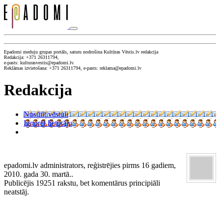
Epadomi meduju grupas portāls, saturu nodrošina Kultūras Vēstis.lv redakcija
Redakcija: +371 26311794,
e-pasts: kulturasvestis@epadomi.lv.
Reklāmas izvietošana: +371 26311794, e-pasts: reklama@epadomi.lv
Redakcija
Nosūtīt vēstuli
Ignorēt lietotāju
epadomi.lv administrators, reģistrējies pirms 16 gadiem,
2010. gada 30. martā..
Publicējis 19251 rakstu, bet komentārus principiāli
neatstāj.