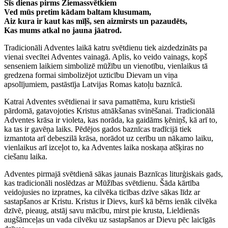
Šīs dienas pirms Ziemassvētkiem
Ved mūs pretim kādam baltam klusumam,
Aiz kura ir kaut kas mīļš, sen aizmirsts un pazaudēts,
Kas mums atkal no jauna jāatrod.
Tradicionāli Adventes laikā katru svētdienu tiek aizdedzināts pa
vienai svecītei Adventes vainagā. Aplis, ko veido vainags, kopš
senseniem laikiem simbolizē mūžību un vienotību, vienlaikus tā
gredzena formai simbolizējot uzticību Dievam un viņa
apsolījumiem, pastāstīja Latvijas Romas katoļu baznīcā.
Katrai Adventes svētdienai ir sava pamattēma, kuru kristieši
pārdomā, gatavojoties Kristus atnākšanas svinēšanai. Tradicionālā
Adventes krāsa ir violeta, kas norāda, ka gaidāms ķēniņš, kā arī to,
ka tas ir gavēņa laiks. Pēdējos gados baznīcas tradīcijā tiek
izmantota arī debeszilā krāsa, norādot uz cerību un nākamo laiku,
vienlaikus arī izceļot to, ka Adventes laika noskaņa atšķiras no
ciešanu laika.
Adventes pirmajā svētdienā sākas jaunais Baznīcas liturģiskais gads,
kas tradicionāli noslēdzas ar Mūžības svētdienu. Šāda kārtība
veidojusies no izpratnes, ka cilvēka ticības dzīve sākas līdz ar
sastapšanos ar Kristu. Kristus ir Dievs, kurš kā bērns ienāk cilvēka
dzīvē, pieaug, atstāj savu mācību, mirst pie krusta, Lieldienās
augšāmceļas un vada cilvēku uz sastapšanos ar Dievu pēc laicīgās