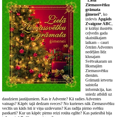
“Lielā
Ziemassvētku
grāmata
ģimenei”
, ko
izdevis
Apgāds
Zvaigzne ABC
,
ir krāšņi ilustrēts
ceļvedis gada
skaistākajam
laikam – cauri
četrām Adventes
nedēļām līdz
klusajam
Svētvakaram un
līksmajām
Ziemassvētku
dienām.
Grāmatā ietverta
saistoša
informācija, kas
sniedz atbildi uz
daudziem jautājumiem. Kas ir Advente? Kā radies Adventes
vainags? Kāpēc tajā dedzam sveces? No kurienes nāk Ziemassvētku
vecītis un kāds īsti ir viņa uzdevums? Kas radīja pirmo svētku
pastkarti? Kur un kāpēc pirmo reizi rotāta eglīte? Kas patiesībā bija