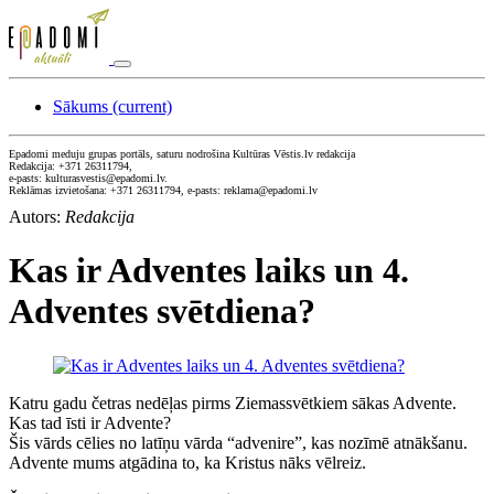
Sākums
(current)
Epadomi meduju grupas portāls, saturu nodrošina Kultūras Vēstis.lv redakcija
Redakcija: +371 26311794,
e-pasts: kulturasvestis@epadomi.lv.
Reklāmas izvietošana: +371 26311794, e-pasts: reklama@epadomi.lv
Autors:
Redakcija
Kas ir Adventes laiks un 4.
Adventes svētdiena?
Katru gadu četras nedēļas pirms Ziemassvētkiem sākas Advente.
Kas tad īsti ir Advente?
Šis vārds cēlies no latīņu vārda “advenire”, kas nozīmē atnākšanu.
Advente mums atgādina to, ka Kristus nāks vēlreiz.