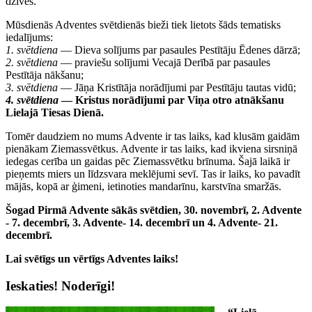
dzīves.
Mūsdienās Adventes svētdienās bieži tiek lietots šāds tematisks
iedalījums:
1. svētdiena
— Dieva solījums par pasaules Pestītāju Ēdenes dārzā;
2. svētdiena
— praviešu solījumi Vecajā Derībā par pasaules
Pestītāja nākšanu;
3. svētdiena
— Jāņa Kristītāja norādījumi par Pestītāju tautas vidū;
4. svētdiena
— Kristus norādījumi par Viņa otro atnākšanu
Lielajā Tiesas Dienā.
Tomēr daudziem no mums Advente ir tas laiks, kad klusām gaidām
pienākam Ziemassvētkus. Advente ir tas laiks, kad ikviena sirsniņā
iedegas cerība un gaidas pēc Ziemassvētku brīnuma. Šajā laikā ir
pieņemts miers un līdzsvara meklējumi sevī. Tas ir laiks, ko pavadīt
mājās, kopā ar ģimeni, ietinoties mandarīnu, karstvīna smaržās.
Šogad Pirmā Advente sākās svētdien, 30. novembrī, 2. Advente
- 7. decembrī, 3. Advente- 14. decembrī un 4. Advente- 21.
decembrī.
Lai svētīgs un vērtīgs Adventes laiks!
Ieskaties! Noderīgi!