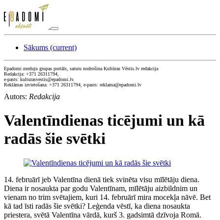
Sākums
(current)
Epadomi meduju grupas portāls, saturu nodrošina Kultūras Vēstis.lv redakcija
Redakcija: +371 26311794,
e-pasts: kulturasvestis@epadomi.lv.
Reklāmas izvietošana: +371 26311794, e-pasts: reklama@epadomi.lv
Autors:
Redakcija
Valentīndienas ticējumi un kā
radās šie svētki
14. februārī jeb Valentīna dienā tiek svinēta visu mīlētāju diena.
Diena ir nosaukta par godu Valentīnam, mīlētāju aizbildnim un
vienam no trim svētajiem, kuri 14. februārī mira mocekļa nāvē. Bet
kā tad īsti radās šie svētki? Leģenda vēstī, ka diena nosaukta
priestera, svētā Valentīna vārdā, kurš 3. gadsimtā dzīvoja Romā.