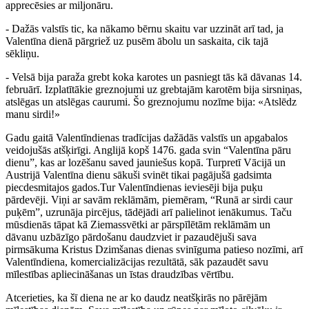
apprecēsies ar miljonāru.
- Dažās valstīs tic, ka nākamo bērnu skaitu var uzzināt arī tad, ja
Valentīna dienā pārgriež uz pusēm ābolu un saskaita, cik tajā
sēkliņu.
- Velsā bija paraža grebt koka karotes un pasniegt tās kā dāvanas 14.
februārī. Izplatītākie greznojumi uz grebtajām karotēm bija sirsniņas,
atslēgas un atslēgas caurumi. Šo greznojumu nozīme bija: «Atslēdz
manu sirdi!»
Gadu gaitā Valentīndienas tradīcijas dažādās valstīs un apgabalos
veidojušās atšķirīgi. Anglijā kopš 1476. gada svin “Valentīna pāru
dienu”, kas ar lozēšanu saved jauniešus kopā. Turpretī Vācijā un
Austrijā Valentīna dienu sākuši svinēt tikai pagājušā gadsimta
piecdesmitajos gados.Tur Valentīndienas ieviesēji bija puķu
pārdevēji. Viņi ar savām reklāmām, piemēram, “Runā ar sirdi caur
puķēm”, uzrunāja pircējus, tādējādi arī palielinot ienākumus. Taču
mūsdienās tāpat kā Ziemassvētki ar pārspīlētām reklāmām un
dāvanu uzbāzīgo pārdošanu daudzviet ir pazaudējuši sava
pirmsākuma Kristus Dzimšanas dienas svinīguma patieso nozīmi, arī
Valentīndiena, komercializācijas rezultātā, sāk pazaudēt savu
mīlestības apliecināšanas un īstas draudzības vērtību.
Atcerieties, ka šī diena ne ar ko daudz neatšķirās no pārējām