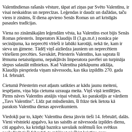
Valentīndienas rašanās vēsture, tāpat arī ziņas par Svēto Valentīnu, ir
visai neskaidras un neprecīzas. Leģendas ir daudz un dažādas, taču
viens ir zināms, šī diena apvieno Senās Romas un arī kristīgās
pasaules tradīcijas.
Viena no zināmākajām leģendām vēsta, ka Valentīns esot bijis Senās
Romas priesteris. Imperators Klaudijs II (3.gs.m.ē.) nonāca pie
secinājuma, ka neprecēti vīrieši ir labāki karotāji, nekā tie, kam ir
sieva un ģimene. Tādēļ viņš aizliedza jauniem un neprecētiem
vīriešiem precēties. Savukārt, Priesteris Valentīns, kas saprata šī
lēmuma netaisnīgumu, nepakļāvās Imperatora pavēlei un turpināja
slepus salaulāt mīlniekus. Kad Valentīna pārkāpumu atklāja,
Klaudijs piesprieda viņam nāvessodu, kas tika izpildīts 270. gada
14. februārī.
Cietumā Priesterim esot atļauts satikties ar kādu jaunu meiteni,
iespējams, viņa bija cietuma uzrauga meita. Viņš viņā iemīlējies.
Pirms nāves Valentīns atstājis viņai vēstuli, ko parakstījis ar vārdiem
„Tavs Valentīns”. Līdz pat mūsdienām, šī frāze tiek lietota kā
paraksts Valentīna dienas apsveikumiem.
Viedokļi par to, kāpēc Valentīna diena jāsvin tieši 14. februārī, dalās.
Vieni vēstnieki apgalvo, ka tas saistīts ar nāvessoda izpildes dienu,
citi apgalvo, ka kristīgā baznīca savulaik nolēmuši šos svētkus