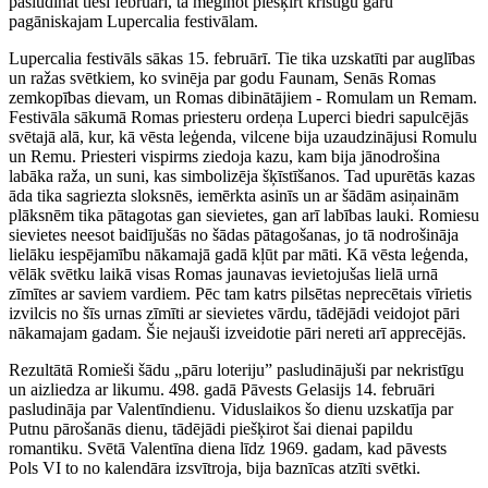
pasludināt tieši februārī, ta mēģinot piešķirt kristīgu garu
pagāniskajam Lupercalia festivālam.
Lupercalia festivāls sākas 15. februārī. Tie tika uzskatīti par auglības
un ražas svētkiem, ko svinēja par godu Faunam, Senās Romas
zemkopības dievam, un Romas dibinātājiem - Romulam un Remam.
Festivāla sākumā Romas priesteru ordeņa Luperci biedri sapulcējās
svētajā alā, kur, kā vēsta leģenda, vilcene bija uzaudzinājusi Romulu
un Remu. Priesteri vispirms ziedoja kazu, kam bija jānodrošina
labāka raža, un suni, kas simbolizēja šķīstīšanos. Tad upurētās kazas
āda tika sagriezta sloksnēs, iemērkta asinīs un ar šādām asiņainām
plāksnēm tika pātagotas gan sievietes, gan arī labības lauki. Romiesu
sievietes neesot baidījušās no šādas pātagošanas, jo tā nodrošināja
lielāku iespējamību nākamajā gadā kļūt par māti. Kā vēsta leģenda,
vēlāk svētku laikā visas Romas jaunavas ievietojušas lielā urnā
zīmītes ar saviem vardiem. Pēc tam katrs pilsētas neprecētais vīrietis
izvilcis no šīs urnas zīmīti ar sievietes vārdu, tādējādi veidojot pāri
nākamajam gadam. Šie nejauši izveidotie pāri nereti arī apprecējās.
Rezultātā Romieši šādu „pāru loteriju” pasludinājuši par nekristīgu
un aizliedza ar likumu. 498. gadā Pāvests Gelasijs 14. februāri
pasludināja par Valentīndienu. Viduslaikos šo dienu uzskatīja par
Putnu pārošanās dienu, tādējādi piešķirot šai dienai papildu
romantiku. Svētā Valentīna diena līdz 1969. gadam, kad pāvests
Pols VI to no kalendāra izsvītroja, bija baznīcas atzīti svētki.