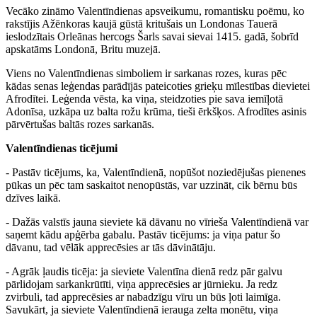
Vecāko zināmo Valentīndienas apsveikumu, romantisku poēmu, ko
rakstījis Ažēnkoras kaujā gūstā kritušais un Londonas Tauerā
ieslodzītais Orleānas hercogs Šarls savai sievai 1415. gadā, šobrīd
apskatāms Londonā, Britu muzejā.
Viens no Valentīndienas simboliem ir sarkanas rozes, kuras pēc
kādas senas leģendas parādījās pateicoties grieķu mīlestības dievietei
Afrodītei. Leģenda vēsta, ka viņa, steidzoties pie sava iemīļotā
Adonīsa, uzkāpa uz balta rožu krūma, tieši ērkšķos. Afrodītes asinis
pārvērtušas baltās rozes sarkanās.
Valentīndienas ticējumi
- Pastāv ticējums, ka, Valentīndienā, nopūšot noziedējušas pienenes
pūkas un pēc tam saskaitot nenopūstās, var uzzināt, cik bērnu būs
dzīves laikā.
- Dažās valstīs jauna sieviete kā dāvanu no vīrieša Valentīndienā var
saņemt kādu apģērba gabalu. Pastāv ticējums: ja viņa patur šo
dāvanu, tad vēlāk apprecēsies ar tās dāvinātāju.
- Agrāk ļaudis ticēja: ja sieviete Valentīna dienā redz pār galvu
pārlidojam sarkankrūtīti, viņa apprecēsies ar jūrnieku. Ja redz
zvirbuli, tad apprecēsies ar nabadzīgu vīru un būs ļoti laimīga.
Savukārt, ja sieviete Valentīndienā ierauga zelta monētu, viņa