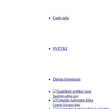
Gadu mija
SVĒTKI
Dienas horoskops
Taukšķēti pelēkie zirņi
Ceturtās Adventes kūka