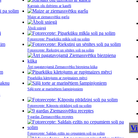
Karstais olu dzēriens ar kanēli
Maize ar ziemassvētku garšu
Āboli sniegā
Fotorecepte: Piparkūku mīkla soli pa solim
Fotorecepte: Riekstiņi un sēnītes soli pa solim
Ātri pagatavojamā Ziemassvētku biezpiena kūka
Piparkūku kārtojums ar rupjmaizes mērci
Sāļā torte ar marinētiem šampinjoniem
u
Fotorecepte: Kāpostu pīrādziņi soli pa solim
9 gardas Ziemassvētku receptes
Vi
Fotorecepte: Saldais ezītis no cepumiem soli pa solim