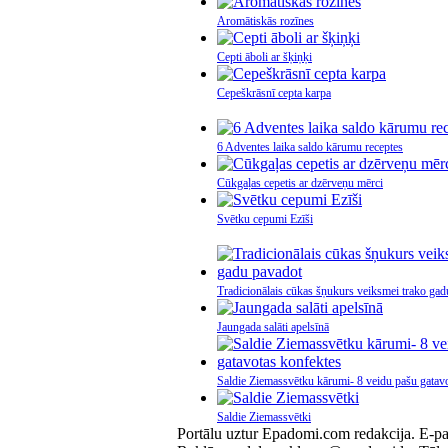
Aromātiskās rozīnes
Cepti āboli ar šķiņķi
Cepeškrāsnī cepta karpa
6 Adventes laika saldo kārumu receptes
Cūkgaļas cepetis ar dzērveņu mērci
Svētku cepumi Ezīši
Tradicionālais cūkas šņukurs veiksmei trako gad
Jaungada salāti apelsīnā
Saldie Ziemassvētku kārumi- 8 veidu pašu gatav
Saldie Ziemassvētki
Portālu uztur Epadomi.com redakcija. E-p