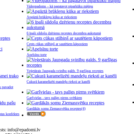
Videopadoms – kā pagatavot piparkūku mājiņu
Apgāztā brūkleņu kūka ar riekstiem
6 īpaši sildošu dzērienu receptes decembra aukstumā
Cepts cūkas stilbiņš ar sautētiem kāpostiem
Apelsīnu torte
Veģetārais Jaungada svinību galds. 9 garšīgas receptes
Cukurā karamelizēti mandeļu rieksti ar kanēli
u pavadot
Garšvielas - tavs palīgs pirms svētkiem
Gardākās somu Ziemassvētku receptes
(4)
otas konfektes
asts: info@epadomi.lv