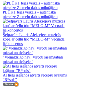
PLŪKT tējas veikals – autentiska
pieredze Ziemeļu dabas mīļotājiem
Šefpavārs Lauris Aleksejevs muzicēs
kopā ar čellu trio “MELO-M” Vecgada
lielkoncertos
“Vienaldzīgo nav! Vircoti lasāmgabali
miesai un dvēselei”
Ar lielu izēšanos atvērts recepšu krājums
"R*sols"