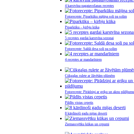
4 karstvīna pagatavošanas receptes
Fotorecepte: Piparkūku mājiņa soli pa solim
Piparkūku – ķirbju kūka
5 receptes gardai karstvīna sezonai
Fotorecepte: Saldā desa soli pa solim
4 receptes ar mandarīniem
Cūkgaļas rulete ar žāvētām plūmēm
Fotorecepte: Pīrādziņi ar griķu un aknu pildījum
Pildīts vistas cepetis
8 kārdinoši gadu mijas deserti
Ziemassvētku kūkas un cepumi