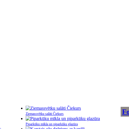
Fo
Ziemassvētku salāti Čiekurs
Piparkūku mīkla un piparkūku glazūra