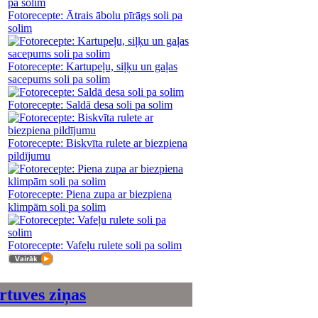
Fotorecepte: Ātrais ābolu pīrāgs soli pa
solim
Fotorecepte: Kartupeļu, siļķu un gaļas
sacepums soli pa solim
Fotorecepte: Saldā desa soli pa solim
Fotorecepte: Biskvīta rulete ar biezpiena
pildījumu
Fotorecepte: Piena zupa ar biezpiena
klimpām soli pa solim
Fotorecepte: Vafeļu rulete soli pa solim
rtuves ziņas