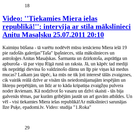
18
Video: ''Tiekamies Miera ielas
republikā!'': intervija ar stila mākslinieci
Anitu Masaļsku
25.07.2011 20:10
Kaimiņu būšana - tā varētu nodēvēt mūsu ienācienu Miera ielā 19
pie radošās galerijas''Taša'' īpašnieces, stila mākslinieces un
astroloģes Anitas Masaļskas. Šarmanta un dzirkstoša, asprātīga un
apburoša - tā par viņu Rīgā runā un raksta. Jā, un kāpēc tad mediji
tik neprātīgi dievina šo valdzinošo dāmu un līp pie viņas kā medus
mucas? Laikam jau tāpēc, ka mūs ne tik ļoti interesē tālās zvaigznes,
cik vairāk reālā dzīve ar visām tās neiedomājamajām iespējām un
likteņu perpētijām, un līdz ar to kāda kripatiņa zvaigžņu pulvera
noder ikvienam. Kā nodzīvot šo vasaru un dzīvi skaisti - tās bija
galvenās tēmas, par kurām gribējām jautāt un arī guvām atbildes. Un
vēl - visi tiekamies Miera ielas republikā!Ar mākslinieci sarunājas
Ilze Puķe, epadomi.lv. Video: studija "1.Roka"
29