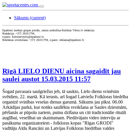
Sākums
(current)
Epadomi meduju grupas portāls, saturu nodrošina Kultūras Vēstis.lv redakcija
Redakcija: +371 26311794,
e-pasts: kulturasvestis@epadomi.lv.
Reklāmas izvietošana: +371 26311794, e-pasts: reklama@epadomi.lv
Rīgā LIELO DIENU aicina sagaidīt jau
saulei austot
15.03.2015 11:57
Šogad pavasara saulgriežus jeb, tā saukto, Lielo dienu svinēsim
svētdien, 22. martā. Kā ierasts, arī šogad Latviešu Folkloras biedrība
organizē svinības veselas dienas garumā. Sākums jau plkst. 06.00
Arkādijas parkā, kur notiks saullēkta sveikšana ar Saules dziesmām,
pēršanās ar pūpolu zariem, putnu dzīšana un citi tradicionālie rituāli
auglībai, veselībai un skaistumam. Piedāvājam video interviju ar
pasākuma organizatoriem - folkloras kopas "Rīgas GRODI"
vadītāju Aīdu Rancāni un Latvijas Folkloras biedrības valdes