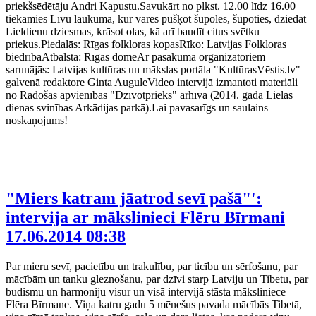
priekšsēdētāju Andri Kapustu.Savukārt no plkst. 12.00 līdz 16.00
tiekamies Līvu laukumā, kur varēs pušķot šūpoles, šūpoties, dziedāt
Lieldienu dziesmas, krāsot olas, kā arī baudīt citus svētku
priekus.Piedalās: Rīgas folkloras kopasRīko: Latvijas Folkloras
biedrībaAtbalsta: Rīgas domeAr pasākuma organizatoriem
sarunājās: Latvijas kultūras un mākslas portāla "KultūrasVēstis.lv"
galvenā redaktore Ginta AuguleVideo intervijā izmantoti materiāli
no Radošās apvienības "Dzīvotprieks" arhīva (2014. gada Lielās
dienas svinības Arkādijas parkā).Lai pavasarīgs un saulains
noskaņojums!
"Miers katram jāatrod sevī pašā"':
intervija ar mākslinieci Flēru Bīrmani
17.06.2014 08:38
Par mieru sevī, pacietību un trakulību, par ticību un sērfošanu, par
mācībām un tanku gleznošanu, par dzīvi starp Latviju un Tibetu, par
budismu un harmoniju visur un visā intervijā stāsta māksliniece
Flēra Bīrmane. Viņa katru gadu 5 mēnešus pavada mācībās Tibetā,