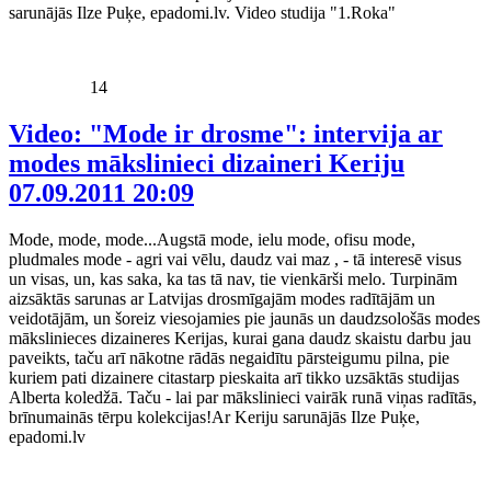
sarunājās Ilze Puķe, epadomi.lv. Video studija "1.Roka"
14
Video: "Mode ir drosme": intervija ar
modes mākslinieci dizaineri Keriju
07.09.2011 20:09
Mode, mode, mode...Augstā mode, ielu mode, ofisu mode,
pludmales mode - agri vai vēlu, daudz vai maz , - tā interesē visus
un visas, un, kas saka, ka tas tā nav, tie vienkārši melo. Turpinām
aizsāktās sarunas ar Latvijas drosmīgajām modes radītājām un
veidotājām, un šoreiz viesojamies pie jaunās un daudzsološās modes
mākslinieces dizaineres Kerijas, kurai gana daudz skaistu darbu jau
paveikts, taču arī nākotne rādās negaidītu pārsteigumu pilna, pie
kuriem pati dizainere citastarp pieskaita arī tikko uzsāktās studijas
Alberta koledžā. Taču - lai par mākslinieci vairāk runā viņas radītās,
brīnumainās tērpu kolekcijas!Ar Keriju sarunājās Ilze Puķe,
epadomi.lv