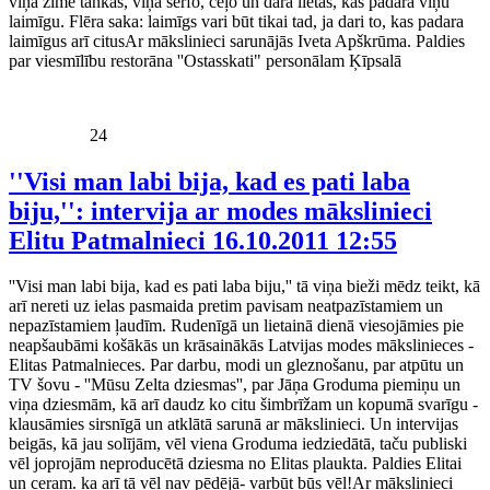
viņa zīmē tankas, viņa sērfo, ceļo un dara lietas, kas padara viņu
laimīgu. Flēra saka: laimīgs vari būt tikai tad, ja dari to, kas padara
laimīgus arī citusAr mākslinieci sarunājās Iveta Apškrūma. Paldies
par viesmīlību restorāna ''Ostasskati" personālam Ķīpsalā
24
''Visi man labi bija, kad es pati laba
biju,'': intervija ar modes mākslinieci
Elitu Patmalnieci
16.10.2011 12:55
''Visi man labi bija, kad es pati laba biju,'' tā viņa bieži mēdz teikt, kā
arī nereti uz ielas pasmaida pretim pavisam neatpazīstamiem un
nepazīstamiem ļaudīm. Rudenīgā un lietainā dienā viesojāmies pie
neapšaubāmi košākās un krāsainākās Latvijas modes mākslinieces -
Elitas Patmalnieces. Par darbu, modi un gleznošanu, par atpūtu un
TV šovu - ''Mūsu Zelta dziesmas'', par Jāņa Groduma piemiņu un
viņa dziesmām, kā arī daudz ko citu šimbrīžam un kopumā svarīgu -
klausāmies sirsnīgā un atklātā sarunā ar mākslinieci. Un intervijas
beigās, kā jau solījām, vēl viena Groduma iedziedātā, taču publiski
vēl joprojām neproducētā dziesma no Elitas plaukta. Paldies Elitai
un ceram. ka arī tā vēl nav pēdējā- varbūt būs vēl!Ar mākslinieci