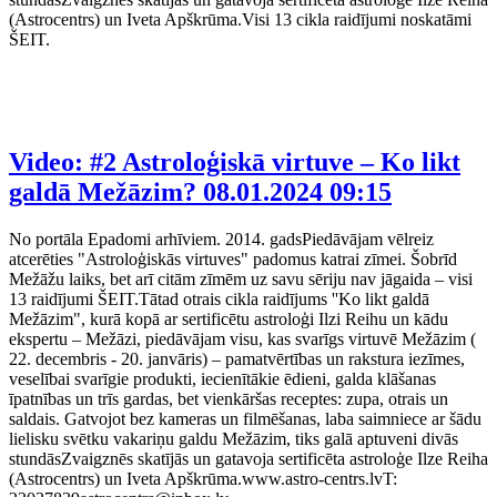
(Astrocentrs) un Iveta Apškrūma.Visi 13 cikla raidījumi noskatāmi
ŠEIT.
Video: #2 Astroloģiskā virtuve – Ko likt
galdā Mežāzim?
08.01.2024 09:15
No portāla Epadomi arhīviem. 2014. gadsPiedāvājam vēlreiz
atcerēties "Astroloģiskās virtuves" padomus katrai zīmei. Šobrīd
Mežāžu laiks, bet arī citām zīmēm uz savu sēriju nav jāgaida – visi
13 raidījumi ŠEIT.Tātad otrais cikla raidījums ''Ko likt galdā
Mežāzim", kurā kopā ar sertificētu astroloģi Ilzi Reihu un kādu
ekspertu – Mežāzi, piedāvājam visu, kas svarīgs virtuvē Mežāzim (
22. decembris - 20. janvāris) – pamatvērtības un rakstura iezīmes,
veselībai svarīgie produkti, iecienītākie ēdieni, galda klāšanas
īpatnības un trīs gardas, bet vienkāršas receptes: zupa, otrais un
saldais. Gatvojot bez kameras un filmēšanas, laba saimniece ar šādu
lielisku svētku vakariņu galdu Mežāzim, tiks galā aptuveni divās
stundāsZvaigznēs skatījās un gatavoja sertificēta astroloģe Ilze Reiha
(Astrocentrs) un Iveta Apškrūma.www.astro-centrs.lvT: