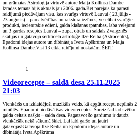
un grāmatas Astroloģija virtuvē autore Maija Kollinsa Dambe.
Izrādās temats bijis aktuāls jau 2006. gadā.Bet pārējais kā parasti –
raidījumā piedāvājam visu, kas svarīgs virtuvē Lauvai ( 23.jūlijs -
23.augusts) – pamatvērtības un rakstura iezīmes, veselībai svarīgie
produkti, iecienītākie ēdieni, galda klāšanas īpatnības, laba vēlējumi
un 3 gardas reseptes Lauvai – zupa, otrais un saldais.Zvaigznēs
skatījās un gatavoja sertificēta astroloģe Ilze Reiha (Astrocentrs),
Epadomi idejas autore un dibinātāja Iveta Apškrūma un Maija
Kollinsa Dambe.Visi 13 cikla raidījumi noskatāmi ŠEIT.
1
Videorecepte – saldā desa
25.11.2025
21:03
Vienkāršs un izklaidējoši muzikāls veids, kā apgūt recepti nepilnās 2
minūtēs. Epadomi piedāvā īsas videoreceptes. Šoreiz šad tad svētku
galdā celtais našķis – saldā desa. Pagatavot šo gardumu ir daudz
vienkāršāk nekā sākumā šķiet. Lai labi garšo un jautri
gatavojas!Gatavoja Ilze Reiha un Epadomi idejas autore un
dibinātāja Iveta Apškrūma