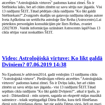
atcerēties "Astroloģiskās virtuves" padomus katrai zīmei. Šis ir
Strēlnieku laiks, bet arī citām zīmēm uz savu sēriju nav jāgaida. Visi
13 raidījumi ŠEIT..Tātad pēdējais cikla raidījums ''Ko likt galdā
Strēlniekam?".Zvaigznēs skatījās un gatavoja raidījuma idejas autore
Iveta Apškrūma un sertificēta astroloģe Ilze Reiha (Astrocentrs).Lai
pieteiktos personīgām konsultācijām pie Ilzes Reihas, zvaniet
22027839 . Vairāk informācijas uziināsiet Astrocentrs lapāVisas 13
cikla sērijas varat noskatīties ŠEIT.
Video: Astroloģiskā virtuve: Ko likt galdā
Dvīņiem?
07.06.2019 14:38
No Epadomi.lv arhīviem2014. gadā veidojām 13 raidījumu ciklu
"Astroloģiskā virtuve". Piedāvājam vēlreiz atcerēties "Astroloģiskās
virtuves" padomus katrai zīmei. Šis ir Dvīņu laiks, bet arī citām
zīmēm uz savu sēriju nav jāgaida.- visi 13 raidījumi ŠEIT.Tātad
septītais cikla raidījums ''Ko likt galdā Dvīņiem?", atkal ir īpašs, jo
savā - Dārtasdārzā - mūs uzņem, sagaida un ekspertē mājas mazākā
saimniece - tolaik septiņgadīgā Dārta Reiha, kura tieši filmēšanas
dienā svin dzimšanas dienu, bet pie galda Dārtas viesi- lieli un mazi.