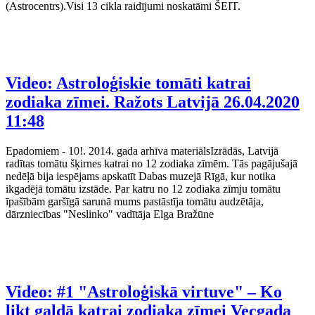
(Astrocentrs).Visi 13 cikla raidījumi noskatāmi ŠEIT.
Video: Astroloģiskie tomāti katrai
zodiaka zīmei. Ražots Latvijā
26.04.2020
11:48
Epadomiem - 10!. 2014. gada arhīva materiālsIzrādās, Latvijā
radītas tomātu šķirnes katrai no 12 zodiaka zīmēm. Tās pagājušajā
nedēļā bija iespējams apskatīt Dabas muzejā Rīgā, kur notika
ikgadējā tomātu izstāde. Par katru no 12 zodiaka zīmju tomātu
īpašībām garšīgā sarunā mums pastāstīja tomātu audzētāja,
dārzniecības "Neslinko" vadītāja Elga Bražūne
Video: #1 "Astroloģiskā virtuve" – Ko
likt galdā katrai zodiaka zīmei Vecgada