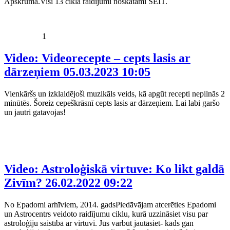
Apškrūma.Visi 13 cikla raidījumi noskatāmi ŠEIT.
1
Video: Videorecepte – cepts lasis ar
dārzeņiem
05.03.2023 10:05
Vienkāršs un izklaidējoši muzikāls veids, kā apgūt recepti nepilnās 2
minūtēs. Šoreiz cepeškrāsnī cepts lasis ar dārzeņiem. Lai labi garšo
un jautri gatavojas!
Video: Astroloģiskā virtuve: Ko likt galdā
Zivīm?
26.02.2022 09:22
No Epadomi arhīviem, 2014. gadsPiedāvājam atcerēties Epadomi
un Astrocentrs veidoto raidījumu ciklu, kurā uzzināsiet visu par
astroloģiju saistībā ar virtuvi. Jūs varbūt jautāsiet- kāds gan