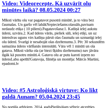
Video: Videorecepte. Kā uzvārīt olu
minūtes laikā?
08.05.2024 00:27
Mīksti vārītu olu var pagatavot pusotrā minūtē, ja to vāra bez
čaumalas. Un garšo vēl labākNepieciešams:olassāls,pavisam
nedaudz etiķa ( 10 pilieni).Pagatavošana:1. Katliņā ielej aukstu
ūdeni, uzvāra.2. Kad ūdens vārās, pieliek sāli, ielej etiķi, un uz
intensīvas uguns virs katliņa pārsit olas čaumalu un uzmanīgi ielej
olu ūdenī. Svarīgi ir nesabojāt olas dzeltenumu.3. Pēc 30 sekundēm
samazina ūdens vārīšanās intensitāti. Vāra vēl 1 minūti un ola
gatava. Mīksti vārīta ola (ar biezi šķidru dzeltenumu) nav jāvāra
ilgāk kā pusotru minūti.4. Gatavu olu ar putu karoti izņem no
ūdensLabu apetīti!Gatavoja, filmēja un montēja: Mārcis Martini,
epadomi.lv
Video: #5 Astroloģiskā virtuve: Ko likt
galdā Aunam?
05.04.2024 23:45
No portāla arhīviem. 2014. gadsPiedāvājam vēlreiz atcerēties