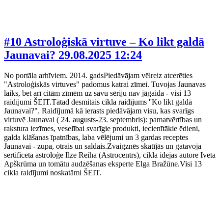
#10 Astroloģiskā virtuve – Ko likt galdā
Jaunavai?
29.08.2025 12:24
No portāla arhīviem. 2014. gadsPiedāvājam vēlreiz atcerēties
"Astroloģiskās virtuves" padomus katrai zīmei. Tuvojas Jaunavas
laiks, bet arī citām zīmēm uz savu sēriju nav jāgaida - visi 13
raidījumi ŠEIT.Tātad desmitais cikla raidījums ''Ko likt galdā
Jaunavai?". Raidījumā kā ierasts piedāvājam visu, kas svarīgs
virtuvē Jaunavai ( 24. augusts-23. septembris): pamatvērtības un
rakstura iezīmes, veselībai svarīgie produkti, iecienītākie ēdieni,
galda klāšanas īpatnības, laba vēlējumi un 3 gardas receptes
Jaunavai - zupa, otrais un saldais.Zvaigznēs skatījās un gatavoja
sertificēta astroloģe Ilze Reiha (Astrocentrs), cikla idejas autore Iveta
Apškrūma un tomātu audzēšanas eksperte Elga Bražūne.Visi 13
cikla raidījumi noskatāmi ŠEIT.