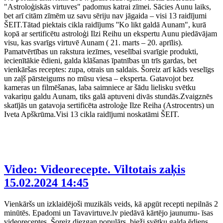
"Astroloģiskās virtuves" padomus katrai zīmei. Sācies Aunu laiks,
bet arī citām zīmēm uz savu sēriju nav jāgaida – visi 13 raidījumi
ŠEIT.Tātad piektais cikla raidījums ''Ko likt galdā Aunam", kurā
kopā ar sertificētu astroloģi Ilzi Reihu un ekspertu Aunu piedāvājam
visu, kas svarīgs virtuvē Aunam ( 21. marts – 20. aprīlis).
Pamatvērtības un rakstura iezīmes, veselībai svarīgie produkti,
iecienītākie ēdieni, galda klāšanas īpatnības un trīs gardas, bet
vienkāršas receptes: zupa, otrais un saldais. Šoreiz arī kāds veselīgs
un zaļš pārsteigums no mūsu viesa – eksperta. Gatavojot bez
kameras un filmēšanas, laba saimniece ar šādu lielisku svētku
vakariņu galdu Aunam, tiks galā aptuveni divās stundās.Zvaigznēs
skatījās un gatavoja sertificēta astroloģe Ilze Reiha (Astrocentrs) un
Iveta Apškrūma.Visi 13 cikla raidījumi noskatāmi ŠEIT.
Video: Videorecepte. Viltotais zaķis
15.02.2024 14:45
Vienkāršs un izklaidējoši muzikāls veids, kā apgūt recepti nepilnās 2
minūtēs. Epadomi un Tavavirtuve.lv piedāvā kārtējo jaunumu- īsas
videoreceptes. Šoreiz diezgan populārs, bieži svētku galda ēdiens,