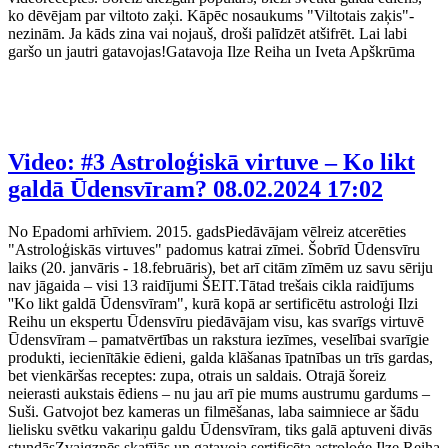
ko dēvējam par viltoto zaķi. Kāpēc nosaukums "Viltotais zaķis"-
nezinām. Ja kāds zina vai nojauš, droši palīdzēt atšifrēt. Lai labi
garšo un jautri gatavojas!Gatavoja Ilze Reiha un Iveta Apškrūma
Video: #3 Astroloģiskā virtuve – Ko likt
galdā Ūdensvīram?
08.02.2024 17:02
No Epadomi arhīviem. 2015. gadsPiedāvājam vēlreiz atcerēties
"Astroloģiskās virtuves" padomus katrai zīmei. Šobrīd Ūdensvīru
laiks (20. janvāris - 18.februāris), bet arī citām zīmēm uz savu sēriju
nav jāgaida – visi 13 raidījumi ŠEIT.Tātad trešais cikla raidījums
''Ko likt galdā Ūdensvīram", kurā kopā ar sertificētu astroloģi Ilzi
Reihu un ekspertu Ūdensvīru piedāvājam visu, kas svarīgs virtuvē
Ūdensvīram – pamatvērtības un rakstura iezīmes, veselībai svarīgie
produkti, iecienītākie ēdieni, galda klāšanas īpatnības un trīs gardas,
bet vienkāršas receptes: zupa, otrais un saldais. Otrajā šoreiz
neierasti aukstais ēdiens – nu jau arī pie mums austrumu gardums –
Suši. Gatvojot bez kameras un filmēšanas, laba saimniece ar šādu
lielisku svētku vakariņu galdu Ūdensvīram, tiks galā aptuveni divās
stundāsZvaigznēs skatījās un gatavoja sertificēta astroloģe Ilze Reiha