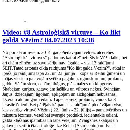
22027839astrocentrs@inbox.lv
1
Video: #8 Astroloģiskā virtuve – Ko likt
galdā Vēzim?
04.07.2023 10:38
No portāla arhīviem. 2014. gadsPiedāvājam vēlreiz atcerēties
"Astroloģiskās virtuves" padomus katrai zīmei. Šis ir Vēžu laiks, bet
arī citām zīmēm uz savu sēriju nav jāgaida – visi 13 raidījumi
ŠEIT.Tātad astotais cikla raidījums ''Ko likt galdā Vēzim?", atkal ir
īpašs, jo raidījums tapa 22. un 23. jūnijā – kopā ar Reihu ģimeni un
mājas viesiem gatavojām svētku pagalmu, ugunskuru un, protams,
galdu. Sējām sieru, cepām pīrāgus, plātsmaizes un kliņģerus.
Skābējām gurķus, gatavojām šašliku un viltotos nēģus. Svinējām
Jāņus, dziedājām, līgojām, aplīgojām un aizlīgojām nebūšanas.
Dzērām alu un gardi ēdām. Tāpēc šoreiz, protams, vairāk kā 3
ierastie ēdieni. Bet pārējais kā parasti - raidījumā piedāvājam visu,
kas svarīgs virtuvē Vēzim ( 22. jūnijs - 22. jūlijs) – pamatvērtības un
rakstura iezīmes, veselībai svarīgie produkti, iecienītākie ēdieni,
galda klāšanas īpatnības un laba vēlējumi.Zvaigznēs skatījās un
gatavoja sertificēta astroloģe Ilze Reiha (Astrocentrs) un Iveta