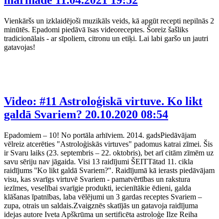
Vienkāršs un izklaidējoši muzikāls veids, kā apgūt recepti nepilnās 2
minūtēs. Epadomi piedāvā īsas videoreceptes. Šoreiz šašliks
tradicionālais - ar sīpoliem, citronu un etiķi. Lai labi garšo un jautri
gatavojas!
Video: #11 Astroloģiskā virtuve. Ko likt
galdā Svariem?
20.10.2020 08:54
Epadomiem – 10! No portāla arhīviem. 2014. gadsPiedāvājam
vēlreiz atcerēties "Astroloģiskās virtuves" padomus katrai zīmei. Šis
ir Svaru laiks (23. septembris – 22. oktobris), bet arī citām zīmēm uz
savu sēriju nav jāgaida. Visi 13 raidījumi ŠEITTātad 11. cikla
raidījums ''Ko likt galdā Svariem?". Raidījumā kā ierasts piedāvājam
visu, kas svarīgs virtuvē Svariem - pamatvērtības un rakstura
iezīmes, veselībai svarīgie produkti, iecienītākie ēdieni, galda
klāšanas īpatnības, laba vēlējumi un 3 gardas receptes Svariem –
zupa, otrais un saldais.Zvaigznēs skatījās un gatavoja raidījuma
idejas autore Iveta Apškrūma un sertificēta astroloģe Ilze Reiha