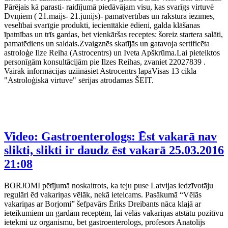
Pārējais kā parasti- raidījumā piedāvājam visu, kas svarīgs virtuvē
Dvīņiem ( 21.maijs- 21.jūnijs)- pamatvērtības un rakstura iezīmes,
veselībai svarīgie produkti, iecienītākie ēdieni, galda klāšanas
īpatnības un trīs gardas, bet vienkāršas receptes: šoreiz startera salāti,
pamatēdiens un saldais.Zvaigznēs skatījās un gatavoja sertificēta
astroloģe Ilze Reiha (Astrocentrs) un Iveta Apškrūma.Lai pieteiktos
personīgām konsultācijām pie Ilzes Reihas, zvaniet 22027839 .
Vairāk informācijas uziināsiet Astrocentrs lapāVisas 13 cikla
"Astroloģiskā virtuve" sērijas atrodamas ŠEIT.
Video: Gastroenterologs: Ēst vakarā nav
slikti, slikti ir daudz ēst vakarā
25.03.2016
21:08
BORJOMI pētījumā noskaitrots, ka teju puse Latvijas iedzīvotāju
regulāri ēd vakariņas vēlāk, nekā ieteicams. Pasākumā “Vēlās
vakariņas ar Borjomi” šefpavārs Ēriks Dreibants nāca klajā ar
ieteikumiem un gardām receptēm, lai vēlās vakariņas atstātu pozitīvu
ietekmi uz organismu, bet gastroenterologs, profesors Anatolijs