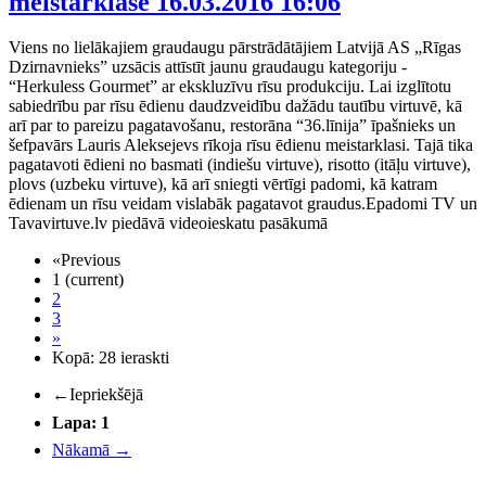
meistarklase
16.03.2016 16:06
Viens no lielākajiem graudaugu pārstrādātājiem Latvijā AS „Rīgas
Dzirnavnieks” uzsācis attīstīt jaunu graudaugu kategoriju -
“Herkuless Gourmet” ar ekskluzīvu rīsu produkciju. Lai izglītotu
sabiedrību par rīsu ēdienu daudzveidību dažādu tautību virtuvē, kā
arī par to pareizu pagatavošanu, restorāna “36.līnija” īpašnieks un
šefpavārs Lauris Aleksejevs rīkoja rīsu ēdienu meistarklasi. Tajā tika
pagatavoti ēdieni no basmati (indiešu virtuve), risotto (itāļu virtuve),
plovs (uzbeku virtuve), kā arī sniegti vērtīgi padomi, kā katram
ēdienam un rīsu veidam vislabāk pagatavot graudus.Epadomi TV un
Tavavirtuve.lv piedāvā videoieskatu pasākumā
«
Previous
1
(current)
2
3
»
Kopā: 28 ieraskti
←
Iepriekšējā
Lapa: 1
Nākamā
→