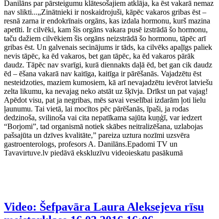
Danilāns par pārsteigumu klātesošajiem atklāja, ka ēst vakarā nemaz
nav slikti...„Zinātnieki ir noskaidrojuši, kāpēc vakaros gribas ēst –
resnā zarna ir endokrīnais orgāns, kas izdala hormonu, kurš mazina
apetīti. Ir cilvēki, kam šis orgāns vakara pusē izstrādā šo hormonu,
taču dažiem cilvēkiem šis orgāns neizstrādā šo hormonu, tāpēc arī
gribas ēst. Un galvenais secinājums ir tāds, ka cilvēks apaļīgs paliek
nevis tāpēc, ka ēd vakaros, bet gan tāpēc, ka ēd vakaros pārāk
daudz. Tāpēc nav svarīgi, kurā diennakts daļā ēd, bet gan cik daudz
ēd – ēšana vakarā nav kaitīga, kaitīga ir pārēšanās. Vajadzētu ēst
nesteidzoties, maziem kumosiem, kā arī nevajadzētu ievērot latviešu
zelta likumu, ka nevajag neko atstāt uz šķīvja. Drīkst un pat vajag!
Apēdot visu, pat ja negribas, mēs savai veselībai izdarām ļoti lielu
ļaunumu. Tai vietā, lai mocītos pēc pārēšanās, īpaši, ja rodas
dedzinoša, svilinoša vai cita nepatīkama sajūta kuņģī, var iedzert
“Borjomi”, tad organismā notiek skābes neitralizēšana, uzlabojas
pašsajūta un dzīves kvalitāte,” pareiza uztura nozīmi uzsvēra
gastroenterologs, profesors A. Danilāns.Epadomi TV un
Tavavirtuve.lv piedāvā ekskluzīvu videoieskatu pasākumā
Video: Šefpavāra Laura Aleksejeva rīsu