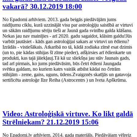
vakarā?
30.12.2019 18:00
No Epadomi arhīviem. 2013. gada beigās piedāvājām jums
raidījumu ciklu, kurā uzzinājāt visu par astroloģiju saistībā ar virtuvi
un sākām raidījumu sēriju tieši ar Jaunā gada svinību galda klāšanu.
Nekas jau nav mainījies - arī 2020. gadu sagaidot, klāsim galdu!Jūs
varbūt jautāsiet - kāds gan astroloģijai sakars ar virtuvi un ēdienu?
Izrādās - vistiešākais. Atkaribā no tā, kādā zodiaka zīmē esat dzimis
(un to, pie kādas stihijas šī zīme pieder), atšķirsies arī ēdienkarte un
produkti, kas tajā jāiekļauj.Tā kā uz sliekšņa jau stāv Jaunais gads,
tad arī pirmais, ko jums piedāvāsim, būs četri ēdieni Jaungada
svētku galdam, no kuriem katrs vairāk atbilst kādai no četrām
stihijām - zeme, gaiss, uguns, ūdens.Zvaigznēs skatījās un gatavoja
sertificēta astroloģe Ilze Reiha (Astrocentrs ) un Iveta Apškrūma.
Video: Astroloģiskā virtuve. Ko likt galdā
Strēlniekam?
21.12.2019 15:06
No Epadomi.lv arhīviem. 2014. gada materiāls. Piedāvājam vēlreiz