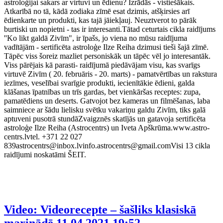
astroloģijai sakars ar virtuvi un ēdienu? Izrādās - vistiešākais.
Atkarībā no tā, kādā zodiaka zīmē esat dzimis, atšķirsies arī
ēdienkarte un produkti, kas tajā jāiekļauj. Neuztverot to pārāk
burtiski un nopietni - tas ir interesanti.Tātad ceturtais cikla raidījums
''Ko likt galdā Zivīm", ir īpašs, jo viena no mūsu raidījuma
vadītājām - sertificēta astroloģe Ilze Reiha dzimusi tieši šajā zīmē.
Tāpēc viss šoreiz mazliet personiskāk un tāpēc vēl jo interesantāk.
Viss pārējais kā parasti- raidījumā piedāvājam visu, kas svarīgs
virtuvē Zivīm ( 20. februāris - 20. marts) - pamatvērtības un rakstura
iezīmes, veselībai svarīgie produkti, iecienītākie ēdieni, galda
klāšanas īpatnības un trīs gardas, bet vienkāršas receptes: zupa,
pamatēdiens un deserts. Gatvojot bez kameras un filmēšanas, laba
saimniece ar šādu lielisku svētku vakariņu galdu Zivīm, tiks galā
aptuveni pusotrā stundāZvaigznēs skatījās un gatavoja sertificēta
astroloģe Ilze Reiha (Astrocentrs) un Iveta Apškrūma.www.astro-
centrs.lvtel. +371 22 027
839astrocentrs@inbox.lvinfo.astrocentrs@gmail.comVisi 13 cikla
raidījumi noskatāmi ŠEIT.
Video: Videorecepte – šašliks klasiskā
marinādē
11.04.2021 19:52