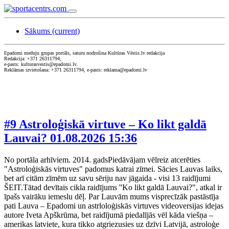
Sākums
(current)
Epadomi meduju grupas portāls, saturu nodrošina Kultūras Vēstis.lv redakcija
Redakcija: +371 26311794,
e-pasts: kulturasvestis@epadomi.lv.
Reklāmas izvietošana: +371 26311794, e-pasts: reklama@epadomi.lv
#9 Astroloģiskā virtuve – Ko likt galdā
Lauvai?
01.08.2026 15:36
No portāla arhīviem. 2014. gadsPiedāvājam vēlreiz atcerēties
"Astroloģiskās virtuves" padomus katrai zīmei. Sācies Lauvas laiks,
bet arī citām zīmēm uz savu sēriju nav jāgaida - visi 13 raidījumi
ŠEIT.Tātad devītais cikla raidījums ''Ko likt galdā Lauvai?", atkal ir
īpašs vairāku iemeslu dēļ. Par Lauvām mums visprecīzāk pastāstīja
pati Lauva – Epadomi un astrloloģiskās virtuves videoversijas idejas
autore Iveta Apškrūma, bet raidījumā piedalījās vēl kāda viešņa –
amerikas latviete, kura tikko atgriezusies uz dzīvi Latvijā, astroloģe