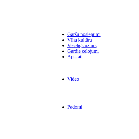
Garšu noslēpumi
Vīna kultūra
Veselīgs uzturs
Gardie ceļojumi
Apskati
Video
Padomi