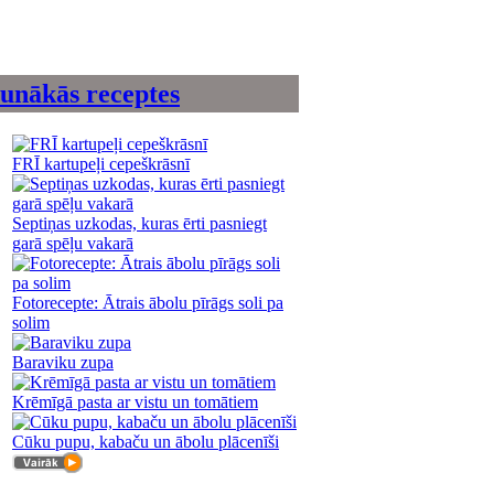
unākās receptes
FRĪ kartupeļi cepeškrāsnī
Septiņas uzkodas, kuras ērti pasniegt
garā spēļu vakarā
Fotorecepte: Ātrais ābolu pīrāgs soli pa
solim
Baraviku zupa
Krēmīgā pasta ar vistu un tomātiem
Cūku pupu, kabaču un ābolu plācenīši