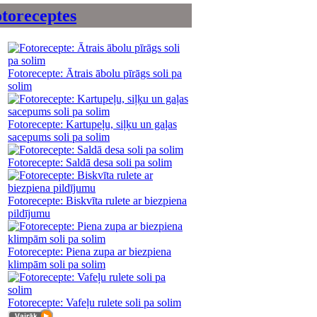
toreceptes
Fotorecepte: Ātrais ābolu pīrāgs soli pa
solim
Fotorecepte: Kartupeļu, siļķu un gaļas
sacepums soli pa solim
Fotorecepte: Saldā desa soli pa solim
Fotorecepte: Biskvīta rulete ar biezpiena
pildījumu
Fotorecepte: Piena zupa ar biezpiena
klimpām soli pa solim
Fotorecepte: Vafeļu rulete soli pa solim