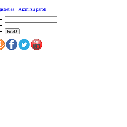
istrēties!
|
Aizmirsu paroli