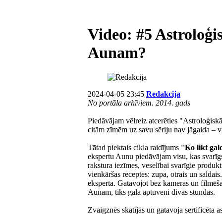
Video: #5 Astroloģi
Aunam?
2024-04-05 23:45
Redakcija
No portāla arhīviem. 2014. gads
Piedāvājam vēlreiz atcerēties "Astroloģiskā
citām zīmēm uz savu sēriju nav jāgaida – v
Tātad piektais cikla raidījums
''Ko likt g
ekspertu Aunu piedāvājam visu, kas svarīgs
rakstura iezīmes, veselībai svarīgie produkti
vienkāršas receptes: zupa, otrais un saldai
eksperta. Gatavojot bez kameras un filmēša
Aunam, tiks galā aptuveni divās stundās.
Zvaigznēs skatījās un gatavoja sertificēta 