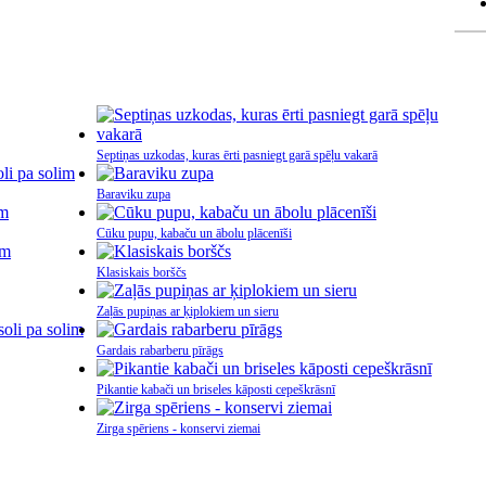
Septiņas uzkodas, kuras ērti pasniegt garā spēļu vakarā
Baraviku zupa
Cūku pupu, kabaču un ābolu plācenīši
Klasiskais borščs
Zaļās pupiņas ar ķiplokiem un sieru
Gardais rabarberu pīrāgs
Pikantie kabači un briseles kāposti cepeškrāsnī
Zirga spēriens - konservi ziemai