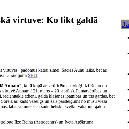
skā virtuve: Ko likt galdā
Ja
s virtuves" padomus katrai zīmei. Sācies Aunu laiks, bet arī
isi 13 raidījumi
ŠEIT
.
aldā Aunam"
, kurā kopā ar sertificētu astroloģi Ilzi Reihu un
 virtuvē Aunam ( 21. marts – 20. aprīlis). Pamatvērtības un
, iecienītākie ēdieni, galda klāšanas īpatnības un trīs gardas, bet
s. Šoreiz arī kāds veselīgs un zaļš pārsteigums no mūsu viesa –
nas, laba saimniece ar šādu lielisku svētku vakariņu galdu
astroloģe Ilze Reiha (Astrocentrs) un Iveta Apškrūma.