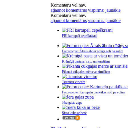
Komentāru vēl nav.
atjaunot komentārus
vispirms: jaunākie
Komentāru vēl nav.
atjaunot komentārus
vispirms: jaunākie
FRĪ kartupeļi cepeškrāsnī
Fotorecepte: Ātrais ābolu pīrāgs soli pa solim
Krēmīgā pasta ar vistu un tomātiem
Pikantā cūkgaļas mērce ar zirnīšiem
Tiramisu vīrietim
Fotorecepte: Kartupeļu pankūkas soli pa solim
Jēra gaļas zupa
Siera kūka ar bezē