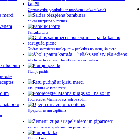
Ziemassvētku piparkūku un mandarīnu kūka ar kanēli
Saldās biezpiena bumbiņas
Pankūku torte
Gudras saimnieces noslēpumi – pankūkas no sarūguša piena
Āboļu pautu karraša – lielisks senlatviešu ēdiens
Plūmju pastila
 pa solim
Rīsu pudiņš ar ķiršu mērci
Fotorecepte: Mannā pīrāgs soli pa solim
Upeņu un aveņu uzpūtenis
ju
Zemeņu zupa ar apelsīniem un piparmētru
Plūmju kūka