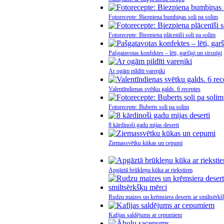
Fotorecepte: Biezpiena bumbiņas soli pa solim
Fotorecepte: Biezpiena plācenīši soli pa solim
Pašgatavotas konfektes – lēti, garšīgi un sirsnīgi
Ar ogām pildīti vareņiki
Valentīndienas svētku galds. 6 receptes
Fotorecepte: Buberts soli pa solim
8 kārdinoši gadu mijas deserti
Ziemassvētku kūkas un cepumi
Apgāztā brūkleņu kūka ar riekstiem
Rudzu maizes un krēmsiera deserts ar smiltsērkš
Kafijas saldējums ar cepumiem