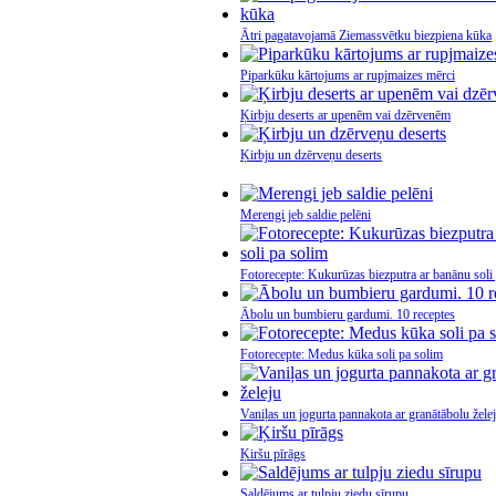
Ātri pagatavojamā Ziemassvētku biezpiena kūka
Piparkūku kārtojums ar rupjmaizes mērci
Ķirbju deserts ar upenēm vai dzērvenēm
Ķirbju un dzērveņu deserts
Merengi jeb saldie pelēni
Fotorecepte: Kukurūzas biezputra ar banānu soli
Ābolu un bumbieru gardumi. 10 receptes
Fotorecepte: Medus kūka soli pa solim
Vaniļas un jogurta pannakota ar granātābolu žele
Ķiršu pīrāgs
Saldējums ar tulpju ziedu sīrupu