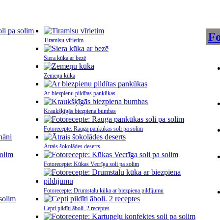
Fo
Tiramisu vīrietim
Siera kūka ar bezē
Zemeņu kūka
Ar biezpienu pildītas pankūkas
Kraukšķīgās biezpiena bumbas
Fotorecepte: Rauga pankūkas soli pa solim
Ātrais šokolādes deserts
Fotorecepte: Kūkas Vecrīga soli pa solim
Fotorecepte: Drumstalu kūka ar biezpiena pildījumu
Cepti pildīti āboli. 2 receptes