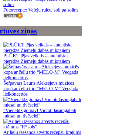
Fotorecepte: Vafeļu rulete soli pa solim
rtuves ziņas
PLŪKT tējas veikals – autentiska
pieredze Ziemeļu dabas mīļotājiem
Šefpavārs Lauris Aleksejevs muzicēs
kopā ar čellu trio “MELO-M” Vecgada
lielkoncertos
“Vienaldzīgo nav! Vircoti lasāmgabali
miesai un dvēselei”
Ar lielu izēšanos atvērts recepšu krājums