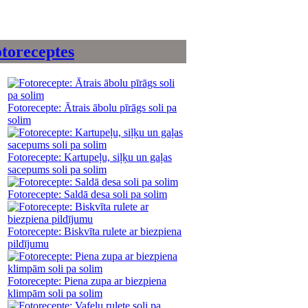
toreceptes
Fotorecepte: Ātrais ābolu pīrāgs soli pa
solim
Fotorecepte: Kartupeļu, siļķu un gaļas
sacepums soli pa solim
Fotorecepte: Saldā desa soli pa solim
Fotorecepte: Biskvīta rulete ar biezpiena
pildījumu
Fotorecepte: Piena zupa ar biezpiena
klimpām soli pa solim