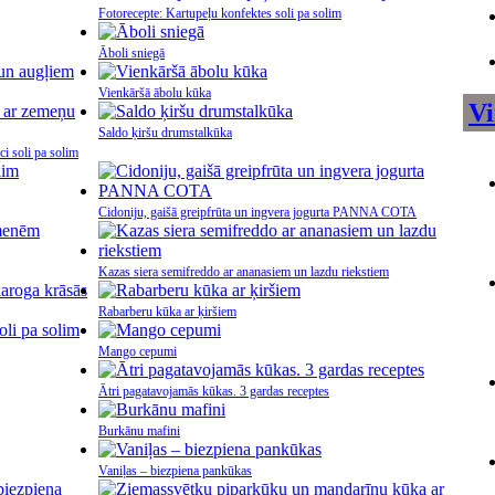
Fotorecepte: Kartupeļu konfektes soli pa solim
Āboli sniegā
Vienkāršā ābolu kūka
Vi
Saldo ķiršu drumstalkūka
i soli pa solim
Cidoniju, gaišā greipfrūta un ingvera jogurta PANNA COTA
Kazas siera semifreddo ar ananasiem un lazdu riekstiem
Rabarberu kūka ar ķiršiem
Mango cepumi
Ātri pagatavojamās kūkas. 3 gardas receptes
Burkānu mafini
Vaniļas – biezpiena pankūkas