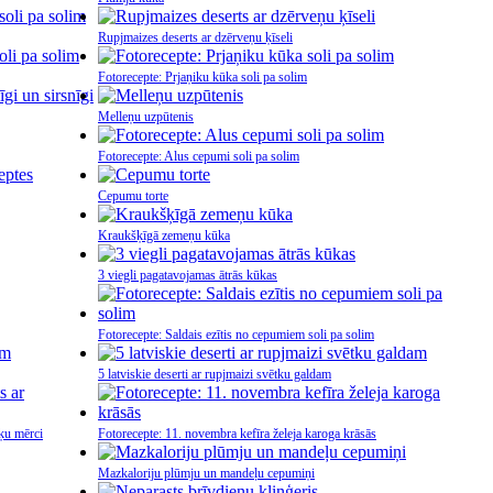
Rupjmaizes deserts ar dzērveņu ķīseli
Fotorecepte: Prjaņiku kūka soli pa solim
Melleņu uzpūtenis
Fotorecepte: Alus cepumi soli pa solim
Cepumu torte
Kraukšķīgā zemeņu kūka
3 viegli pagatavojamas ātrās kūkas
Fotorecepte: Saldais ezītis no cepumiem soli pa solim
5 latviskie deserti ar rupjmaizi svētku galdam
ķu mērci
Fotorecepte: 11. novembra kefīra želeja karoga krāsās
Mazkaloriju plūmju un mandeļu cepumiņi