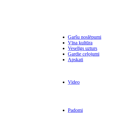
Garšu noslēpumi
Vīna kultūra
Veselīgs uzturs
Gardie ceļojumi
Apskati
Video
Padomi