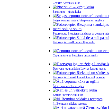
Ceturtās Adventes kūka
Piparkūku – ķirbju kūka
Selgas cepumu torte ar biezpienu un augļiem
Fotorecepte: Biezpiena standziņas ar zemeņu mērc
Fotorecepte: Saldā desa soli pa solim
Cepumu torte ar biezpienu un zemenēm
Dzērveņu jogurta želeja Latvijas karoga krāsās
Fotorecepte: Riekstiņi un sēnītes soli pa solim
Ātrā cepumu kūka ar ogām
Kafijas un valriekstu kūka
#1 Bērnības saldākās receptes