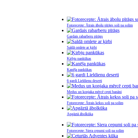
Fotorecepte: Ātrais ābolu pīrāgs soli pa solim
Gardais rabarberu pīrāgs
Saldā omlete ar ķirbi
Ķirbju pankūkas
Kanēļa pankūkas
6 gardi Lieldienu deserti
Medus un konjaka mērcē cepti banāni
Fotorecepte: Ātrais kekss soli pa solim
Apgāztā ābolkūka
Fotorecepte: Siera cepumi soli pa solim