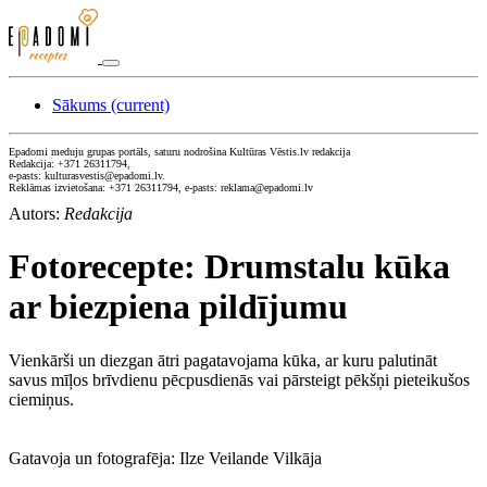
Sākums
(current)
Epadomi meduju grupas portāls, saturu nodrošina Kultūras Vēstis.lv redakcija
Redakcija: +371 26311794,
e-pasts: kulturasvestis@epadomi.lv.
Reklāmas izvietošana: +371 26311794, e-pasts: reklama@epadomi.lv
Autors:
Redakcija
Fotorecepte: Drumstalu kūka
ar biezpiena pildījumu
Vienkārši un diezgan ātri pagatavojama kūka, ar kuru palutināt
savus mīļos brīvdienu pēcpusdienās vai pārsteigt pēkšņi pieteikušos
ciemiņus.
Gatavoja un fotografēja: Ilze Veilande Vilkāja