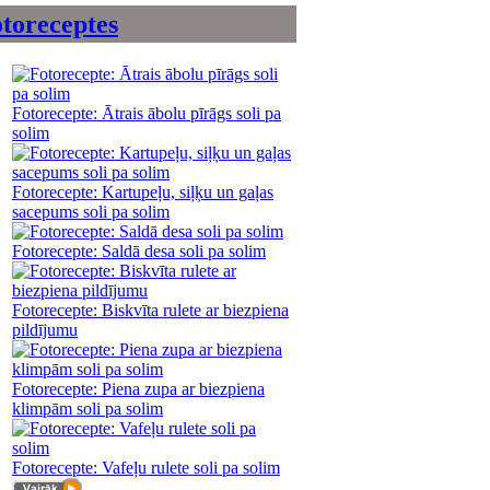
toreceptes
Fotorecepte: Ātrais ābolu pīrāgs soli pa
solim
Fotorecepte: Kartupeļu, siļķu un gaļas
sacepums soli pa solim
Fotorecepte: Saldā desa soli pa solim
Fotorecepte: Biskvīta rulete ar biezpiena
pildījumu
Fotorecepte: Piena zupa ar biezpiena
klimpām soli pa solim
Fotorecepte: Vafeļu rulete soli pa solim