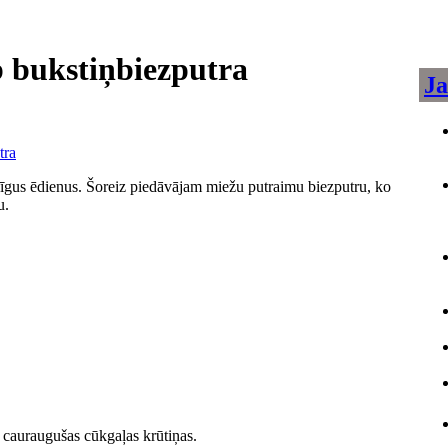
 bukstiņbiezputra
Ja
šīgus ēdienus. Šoreiz piedāvājam miežu putraimu biezputru, ko
u.
i cauraugušas cūkgaļas krūtiņas.