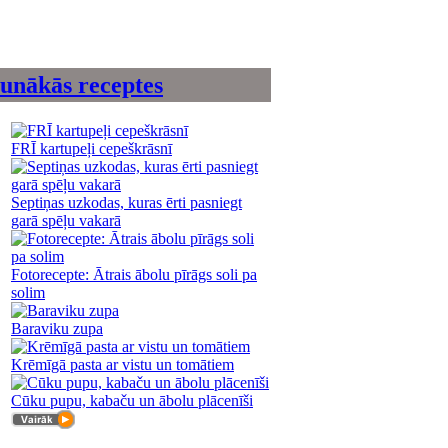
unākās receptes
FRĪ kartupeļi cepeškrāsnī
Septiņas uzkodas, kuras ērti pasniegt
garā spēļu vakarā
Fotorecepte: Ātrais ābolu pīrāgs soli pa
solim
Baraviku zupa
Krēmīgā pasta ar vistu un tomātiem
Cūku pupu, kabaču un ābolu plācenīši