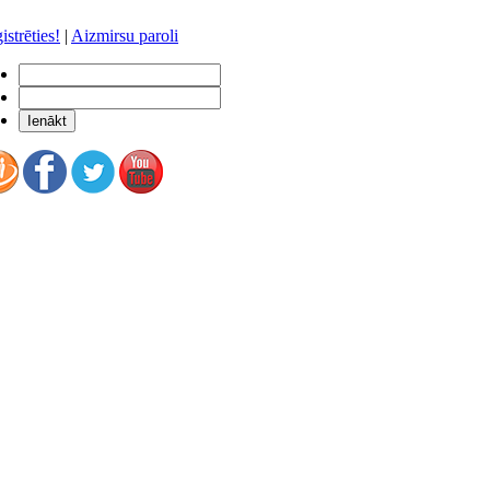
istrēties!
|
Aizmirsu paroli