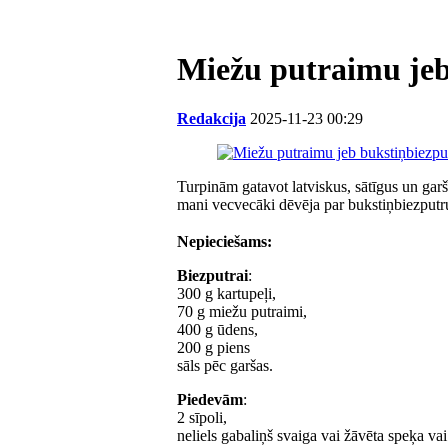
Miežu putraimu jeb
Redakcija
2025-11-23 00:29
Turpinām gatavot latviskus, sātīgus un gar
mani vecvecāki dēvēja par bukstiņbiezputr
Nepieciešams:
Biezputrai
:
300 g kartupeļi,
70 g miežu putraimi,
400 g ūdens,
200 g piens
sāls pēc garšas.
Piedevām
:
2 sīpoli,
neliels gabaliņš svaiga vai žāvēta speķa va