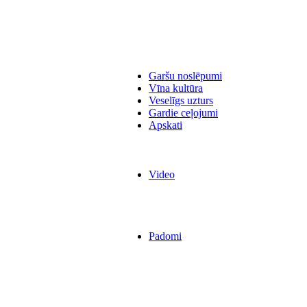
Garšu noslēpumi
Vīna kultūra
Veselīgs uzturs
Gardie ceļojumi
Apskati
Video
Padomi