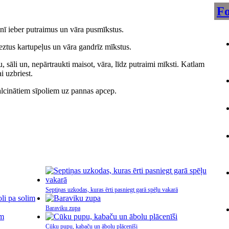
Fo
enī ieber putraimus un vāra pusmīkstus.
eztus kartupeļus un vāra gandrīz mīkstus.
u, sāli un, nepārtraukti maisot, vāra, līdz putraimi mīksti. Katlam
i uzbriest.
alcinātiem sīpoliem uz pannas apcep.
Septiņas uzkodas, kuras ērti pasniegt garā spēļu vakarā
Baraviku zupa
Cūku pupu, kabaču un ābolu plācenīši