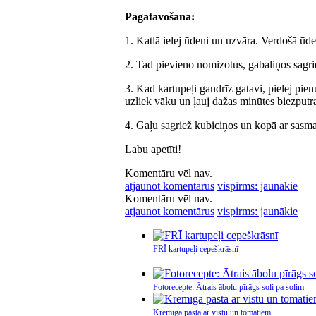
Pagatavošana:
1. Katlā ielej ūdeni un uzvāra. Verdošā ūd
2. Tad pievieno nomizotus, gabaliņos sagri
3. Kad kartupeļi gandrīz gatavi, pielej pien
uzliek vāku un ļauj dažas minūtes biezputra
4. Gaļu sagriež kubiciņos un kopā ar sasm
Labu apetīti!
Komentāru vēl nav.
atjaunot komentārus
vispirms: jaunākie
Komentāru vēl nav.
atjaunot komentārus
vispirms: jaunākie
FRĪ kartupeļi cepeškrāsnī
Fotorecepte: Ātrais ābolu pīrāgs soli pa solim
Krēmīgā pasta ar vistu un tomātiem