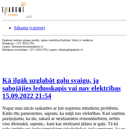
Sākums
(current)
Epadomi meduju grupas portāls, saturu nodrošina Kultūras Vēstis.lv redakcija
Redakcija: +371 26311794,
e-pasts: kulturasvestis@epadomi.lv.
Reklāmas izvietošana: +371 26311794, e-pasts: reklama@epadomi.lv
Kā ilgāk uzglabāt gaļu svaigu, ja
sabojājies ledusskapis vai nav elektrības
15.09.2022 21:54
Nupat man nācās saskarties ar ļoti nopietnu mūsdienu problēmu.
Kādu rītu pamostoties, sapratu, ka mājā nav elektrības. Kad saņēmu
paziņojumu, ka tās, sakarā ar steidzamiem remontdarbiem, nebūs
visu diennakti, sapratu,- kaut kas steidzami jādara ar gaļu. Tā kā
gaļu iepērku no lauksaimniekiem (ekoloģisko), tad saprotams, ka ne