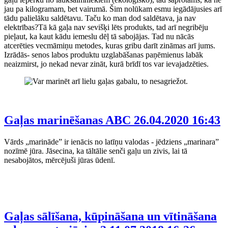
jau pa kilogramam, bet vairumā. Šim nolūkam esmu iegādājusies arī
tādu palielāku saldētavu. Taču ko man dod saldētava, ja nav
elektrības?Tā kā gaļa nav sevišķi lēts produkts, tad arī negribēju
pieļaut, ka kaut kādu iemeslu dēļ tā sabojājas. Tad nu nācās
atcerēties vecmāmiņu metodes, kuras gribu darīt zināmas arī jums.
Izrādās- senos labos produktu uzglabāšanas paņēmienus labāk
neaizmirst, jo nekad nevar zināt, kurā brīdī tos var ievajadzēties.
Gaļas marinēšanas ABC
26.04.2020 16:43
Vārds „marināde” ir ienācis no latīņu valodas - jēdziens „marinara”
nozīmē jūra. Jāsecina, ka tāltālie senči gaļu un zivis, lai tā
nesabojātos, mērcējuši jūras ūdenī.
Gaļas sālīšana, kūpināšana un vītināšana