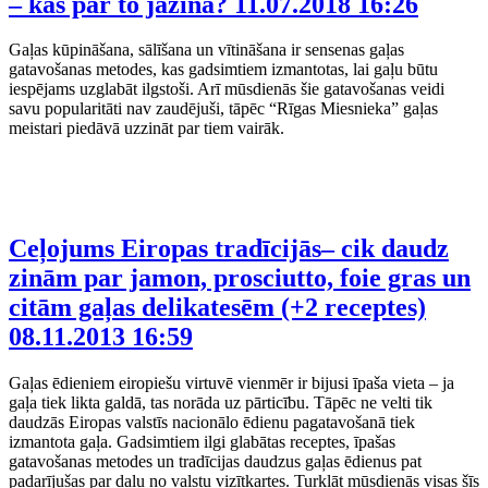
– kas par to jāzina?
11.07.2018 16:26
Gaļas kūpināšana, sālīšana un vītināšana ir sensenas gaļas
gatavošanas metodes, kas gadsimtiem izmantotas, lai gaļu būtu
iespējams uzglabāt ilgstoši. Arī mūsdienās šie gatavošanas veidi
savu popularitāti nav zaudējuši, tāpēc “Rīgas Miesnieka” gaļas
meistari piedāvā uzzināt par tiem vairāk.
Ceļojums Eiropas tradīcijās– cik daudz
zinām par jamon, prosciutto, foie gras un
citām gaļas delikatesēm (+2 receptes)
08.11.2013 16:59
Gaļas ēdieniem eiropiešu virtuvē vienmēr ir bijusi īpaša vieta – ja
gaļa tiek likta galdā, tas norāda uz pārticību. Tāpēc ne velti tik
daudzās Eiropas valstīs nacionālo ēdienu pagatavošanā tiek
izmantota gaļa. Gadsimtiem ilgi glabātas receptes, īpašas
gatavošanas metodes un tradīcijas daudzus gaļas ēdienus pat
padarījušas par daļu no valstu vizītkartes. Turklāt mūsdienās visas šīs