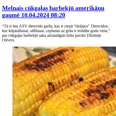
Melnais cūkgaļas barbekjū amerikāņu
gaumē
10.04.2024 08:20
“Tā ir īsta ASV dienvidu garša, kas ir cieņā “dziļajos” Dienvidos,
kur kūpināšanai, sālīšanai, cepšanai uz grila ir ierādīta goda vieta,”
par cūkgaļas barbekjū saka aizrautīgais britu pavārs Džeimijs
Olivers.