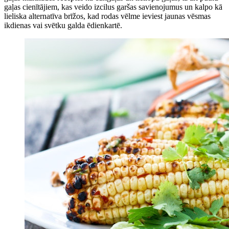
gaļas cienītājiem, kas veido izcilus garšas savienojumus un kalpo kā
lieliska alternatīva brīžos, kad rodas vēlme ieviest jaunas vēsmas
ikdienas vai svētku galda ēdienkartē.