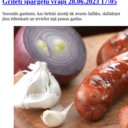
Grilēti sparģeļu vrapi
28.06.2023 17:05
Sezonāls gardums, kas lieliski aizstāj tik ierasto šašliku, dažādojot
jūsu ēdienkarti un ieviešot tajā jaunas garšas.