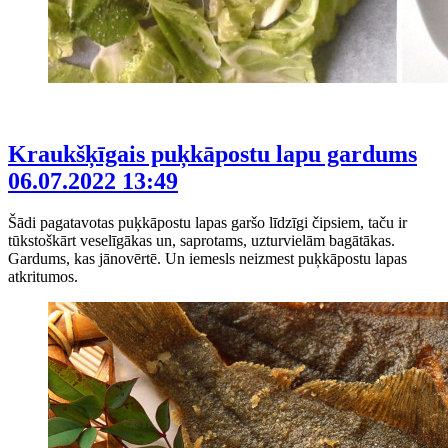
Kraukšķīgais puķkāpostu lapu gardums
06.07.2022 13:49
Šādi pagatavotas puķkāpostu lapas garšo līdzīgi čipsiem, taču ir
tūkstoškārt veselīgākas un, saprotams, uzturvielām bagātākas.
Gardums, kas jānovērtē. Un iemesls neizmest puķkāpostu lapas
atkritumos.