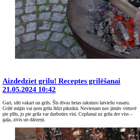
Aizdedziet grilu! Receptes grilēšanai
21.05.2024 10:42
Gari, silti vakari un grils. Šīs divas lietas raksturo latviešu vasaru.
Grilē mājās vai ņem grilu līdzi piknikā. Nevienam nav jāstāv virtuvē
pie plīts, jo pie grila var darboties visi. Cepšanai uz grila der viss –
gaļa, zivis un dārzeņi.