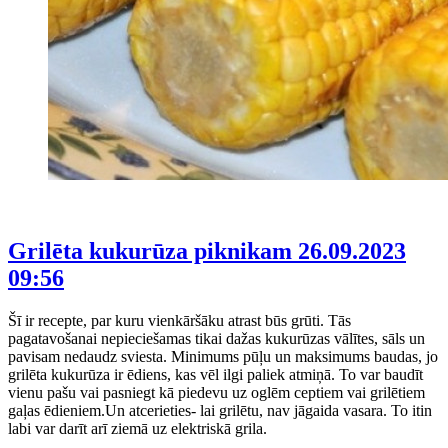
Grilēta kukurūza piknikam
26.09.2023
09:56
Šī ir recepte, par kuru vienkāršāku atrast būs grūti. Tās
pagatavošanai nepieciešamas tikai dažas kukurūzas vālītes, sāls un
pavisam nedaudz sviesta. Minimums pūļu un maksimums baudas, jo
grilēta kukurūza ir ēdiens, kas vēl ilgi paliek atmiņā. To var baudīt
vienu pašu vai pasniegt kā piedevu uz oglēm ceptiem vai grilētiem
gaļas ēdieniem.Un atcerieties- lai grilētu, nav jāgaida vasara. To itin
labi var darīt arī ziemā uz elektriskā grila.