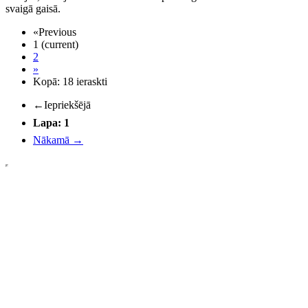
svaigā gaisā.
«
Previous
1
(current)
2
»
Kopā: 18 ieraskti
←
Iepriekšējā
Lapa: 1
Nākamā
→