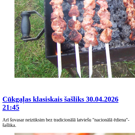
Cūkgaļas klasiskais šašliks
30.04.2026
21:45
Arī šovasar neiztiksim bez tradicionālā latviešu ''nacionālā ēdiena''-
šašlika.