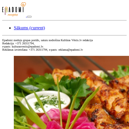
Sākums
(current)
Epadomi meduju grupas portāls, saturu nodrošina Kultūras Vēstis.lv redakcija
Redakcija: +371 26311794,
e-pasts: kulturasvestis@epadomi.lv.
Reklāmas izvietošana: +371 26311794, e-pasts: reklama@epadomi.lv