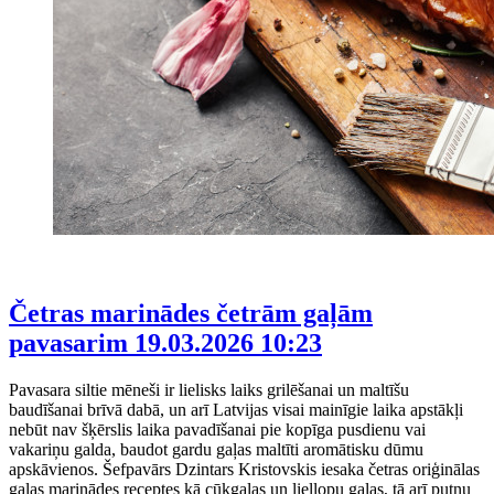
Četras marinādes četrām gaļām
pavasarim
19.03.2026 10:23
Pavasara siltie mēneši ir lielisks laiks grilēšanai un maltīšu
baudīšanai brīvā dabā, un arī Latvijas visai mainīgie laika apstākļi
nebūt nav šķērslis laika pavadīšanai pie kopīga pusdienu vai
vakariņu galda, baudot gardu gaļas maltīti aromātisku dūmu
apskāvienos. Šefpavārs Dzintars Kristovskis iesaka četras oriģinālas
gaļas marinādes receptes kā cūkgaļas un liellopu gaļas, tā arī putnu