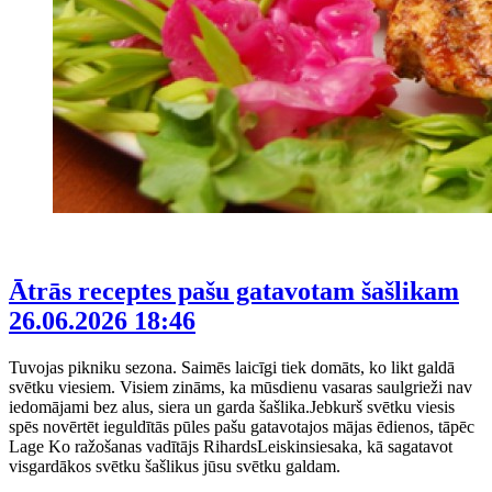
Ātrās receptes pašu gatavotam šašlikam
26.06.2026 18:46
Tuvojas pikniku sezona. Saimēs laicīgi tiek domāts, ko likt galdā
svētku viesiem. Visiem zināms, ka mūsdienu vasaras saulgrieži nav
iedomājami bez alus, siera un garda šašlika.Jebkurš svētku viesis
spēs novērtēt ieguldītās pūles pašu gatavotajos mājas ēdienos, tāpēc
Lage Ko ražošanas vadītājs RihardsLeiskinsiesaka, kā sagatavot
visgardākos svētku šašlikus jūsu svētku galdam.