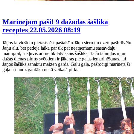
Marinējam paši! 9 dažādas šašlika
receptes
22.05.2026 08:19
Jāņos latviešiem pierasts ēst paštaisītu Jāņu sieru un dzert pašbrūvētu
Jāņu alu, bet pēdējā laikā par tik pat neatņemamu sastāvdaļu,
manuprāt, ir kļuvis arī ne tik latviskais šašliks. Taču tā nu tas ir, un
dažas dienas pirms svētkiem ir jāķeras pie gaļas iemarinēšanas, lai
Jāņos šašliks sanāktu makten gards. Galu galā, pašrocīgi marinēta šī
gaļa ir daudz gardāka nekā veikalā pirkta.