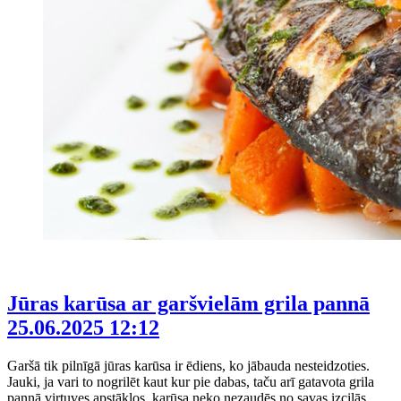
Jūras karūsa ar garšvielām grila pannā
25.06.2025 12:12
Garšā tik pilnīgā jūras karūsa ir ēdiens, ko jābauda nesteidzoties.
Jauki, ja vari to nogrilēt kaut kur pie dabas, taču arī gatavota grila
pannā virtuves apstākļos, karūsa neko nezaudēs no savas izcilās