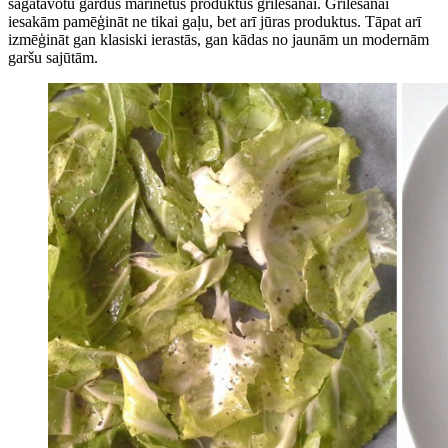
sagatavotu gardus marinētus produktus grilēšanai. Grilēšanai
iesakām pamēģināt ne tikai gaļu, bet arī jūras produktus. Tāpat arī
izmēģināt gan klasiski ierastās, gan kādas no jaunām un modernām
garšu sajūtām.