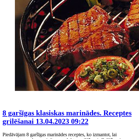
8 garšīgas klasiskas marinādes. Receptes
grilēšanai
13.04.2023 09:22
Piedāvājam 8 garšīgas marinādes receptes, ko izmantot, lai