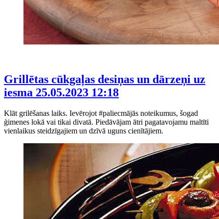
Grillētas cūkgaļas desiņas un dārzeņi uz
iesma
25.05.2023 12:18
Klāt grilēšanas laiks. Ievērojot #paliecmājās noteikumus, šogad
ģimenes lokā vai tikai divatā. Piedāvājam ātri pagatavojamu maltīti
vienlaikus steidzīgajiem un dzīvā uguns cienītājiem.