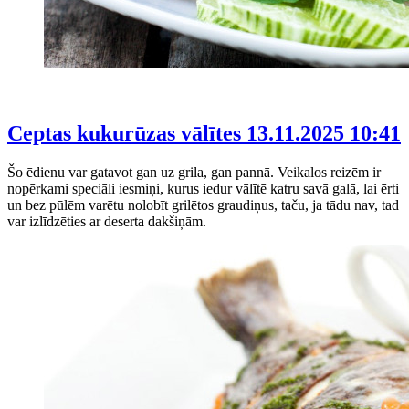
Ceptas kukurūzas vālītes
13.11.2025 10:41
Šo ēdienu var gatavot gan uz grila, gan pannā. Veikalos reizēm ir
nopērkami speciāli iesmiņi, kurus iedur vālītē katru savā galā, lai ērti
un bez pūlēm varētu nolobīt grilētos graudiņus, taču, ja tādu nav, tad
var izlīdzēties ar deserta dakšiņām.