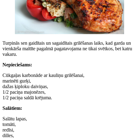
Turpinās sen gaidītais un sagaidītais grilēšanas laiks, kad garda un
vienkārša maltīte pagalmā pagatavojama ne tikai svētkos, bet katru
vakaru.
Nepieciešams:
Cūkgaļas karbonāde ar kauliņu grilēšanai,
marinēti gurķi,
dažas ķiploku daiviņas,
1/2 paciņa majonēzes,
1/2 paciņa saldā krējuma.
Salātiem:
Salātu lapas,
tomāti,
redīsi,
dilles,