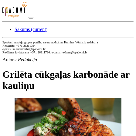
Sākums
(current)
Epadomi meduju grupas portāls, saturu nodrošina Kultūras Vēstis.lv redakcija
Redakcija: +371 26311794,
e-pasts: kulturasvestis@epadomi.lv.
Reklāmas izvietošana: +371 26311794, e-pasts: reklama@epadomi.lv
Autors:
Redakcija
Grilēta cūkgaļas karbonāde ar
kauliņu