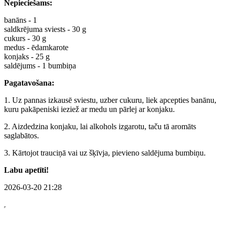
Nepieciešams:
banāns - 1
saldkrējuma sviests - 30 g
cukurs - 30 g
medus - ēdamkarote
konjaks - 25 g
saldējums - 1 bumbiņa
Pagatavošana:
1. Uz pannas izkausē sviestu, uzber cukuru, liek apcepties banānu,
kuru pakāpeniski ieziež ar medu un pārlej ar konjaku.
2. Aizdedzina konjaku, lai alkohols izgarotu, taču tā aromāts
saglabātos.
3. Kārtojot trauciņā vai uz šķīvja, pievieno saldējuma bumbiņu.
Labu apetīti!
2026-03-20 21:28