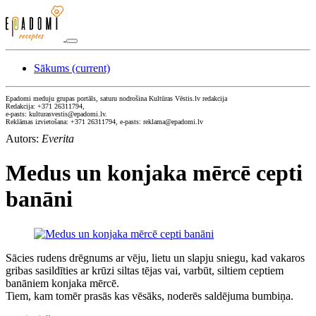
Sākums
(current)
Epadomi meduju grupas portāls, saturu nodrošina Kultūras Vēstis.lv redakcija
Redakcija: +371 26311794,
e-pasts: kulturasvestis@epadomi.lv.
Reklāmas izvietošana: +371 26311794, e-pasts: reklama@epadomi.lv
Autors:
Everita
Medus un konjaka mērcē cepti
banāni
Sācies rudens drēgnums ar vēju, lietu un slapju sniegu, kad vakaros
gribas sasildīties ar krūzi siltas tējas vai, varbūt, siltiem ceptiem
banāniem konjaka mērcē.
Tiem, kam tomēr prasās kas vēsāks, noderēs saldējuma bumbiņa.