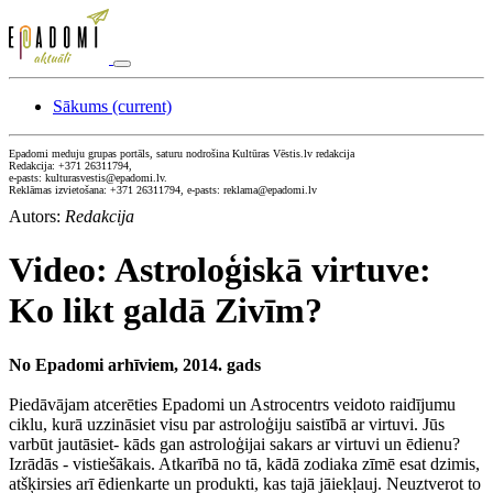
Sākums
(current)
Epadomi meduju grupas portāls, saturu nodrošina Kultūras Vēstis.lv redakcija
Redakcija: +371 26311794,
e-pasts: kulturasvestis@epadomi.lv.
Reklāmas izvietošana: +371 26311794, e-pasts: reklama@epadomi.lv
Autors:
Redakcija
Video: Astroloģiskā virtuve:
Ko likt galdā Zivīm?
No Epadomi arhīviem, 2014. gads
Piedāvājam atcerēties Epadomi un Astrocentrs veidoto raidījumu
ciklu, kurā uzzināsiet visu par astroloģiju saistībā ar virtuvi. Jūs
varbūt jautāsiet- kāds gan astroloģijai sakars ar virtuvi un ēdienu?
Izrādās - vistiešākais. Atkarībā no tā, kādā zodiaka zīmē esat dzimis,
atšķirsies arī ēdienkarte un produkti, kas tajā jāiekļauj. Neuztverot to