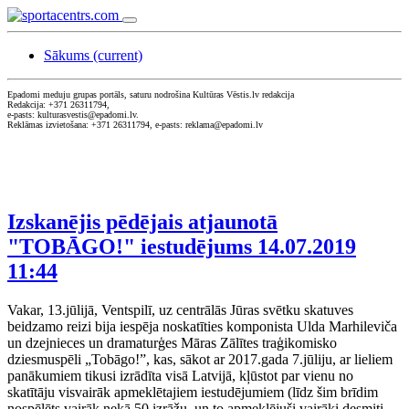
Sākums
(current)
Epadomi meduju grupas portāls, saturu nodrošina Kultūras Vēstis.lv redakcija
Redakcija: +371 26311794,
e-pasts: kulturasvestis@epadomi.lv.
Reklāmas izvietošana: +371 26311794, e-pasts: reklama@epadomi.lv
Izskanējis pēdējais atjaunotā
"TOBĀGO!" iestudējums
14.07.2019
11:44
Vakar, 13.jūlijā, Ventspilī, uz centrālās Jūras svētku skatuves
beidzamo reizi bija iespēja noskatīties komponista Ulda Marhileviča
un dzejnieces un dramaturģes Māras Zālītes traģikomisko
dziesmuspēli „Tobāgo!”, kas, sākot ar 2017.gada 7.jūliju, ar lieliem
panākumiem tikusi izrādīta visā Latvijā, kļūstot par vienu no
skatītāju visvairāk apmeklētajiem iestudējumiem (līdz šim brīdim
nospēlēts vairāk nekā 50 izrāžu, un to apmeklējuši vairāki desmiti