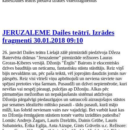
kasēsDailes teātris piedāvā izrādes videofragmentus
JERUZALEME Dailes teātrī. Izrādes
fragmenti
30.01.2018 09:10
26. janvārī Dailes teātra Lielajā zālē pirmizrādi piedzīvoja Džeza
Batervērta drāmas "Jeruzaleme" pirmizrāde režisores Lauras
Grozas-Ķiberes versijā. Džonijs "Ērglis" Bairons ir ekscentrisks
dzīves baudītājs un neticamu, fantastisku stāstu stāstītājs. Reiz viņš
bijis nevaldāms un, pēc paša teiktā, vēl joprojām daudzās jomās nav
pārspēts. Reiz visi vīrieši viņu apbrīnojuši un neviena sieviete nav
spējusi pretoties viņa šarmam. Pusaudži un dzīvei nepiemērotie, kuri
nevēlas vai nespēj pieaugt, pulcējas ap Džoniju. Alkas pēc
pirmatnējas mežonības un nepakļaušanās sistēmai atdzīvojas
Džonija pārgalvīgi piedauzīgajos un satraucoši aizraujošajos stāstos
par senatnes idealizēto mītisko pasauli - tādu pasauli, kurā mājo
milži, kas šobrīd nevienam vairs nav vajadzīgi. Bet varbūt kaut kas
no Džonija ērmīgajiem stāstiem tomēr varētu izrādīties patiesība?
Lomās: Andrejs Žagars, Lauris Dzelzītis, Dainis Grūbe, Lauris
Subatnieks, Ērika Eglija, Anta Aizupe, Gints Grāvelis u.c. Režisore: