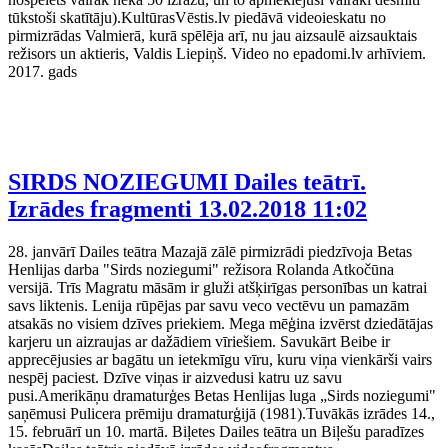
tūkstoši skatītāju).KultūrasVēstis.lv piedāvā videoieskatu no
pirmizrādas Valmierā, kurā spēlēja arī, nu jau aizsaulē aizsauktais
režisors un aktieris, Valdis Liepiņš. Video no epadomi.lv arhīviem.
2017. gads
SIRDS NOZIEGUMI Dailes teātrī.
Izrādes fragmenti
13.02.2018 11:02
28. janvārī Dailes teātra Mazajā zālē pirmizrādi piedzīvoja Betas
Henlijas darba "Sirds noziegumi" režisora Rolanda Atkočūna
versijā. Trīs Magratu māsām ir gluži atšķirīgas personības un katrai
savs liktenis. Lenija rūpējas par savu veco vectēvu un pamazām
atsakās no visiem dzīves priekiem. Mega mēģina izvērst dziedātājas
karjeru un aizraujas ar dažādiem vīriešiem. Savukārt Beibe ir
apprecējusies ar bagātu un ietekmīgu vīru, kuru viņa vienkārši vairs
nespēj paciest. Dzīve viņas ir aizvedusi katru uz savu
pusi.Amerikāņu dramaturģes Betas Henlijas luga „Sirds noziegumi"
saņēmusi Pulicera prēmiju dramaturģijā (1981).Tuvākās izrādes 14.,
15. februārī un 10. martā. Biļetes Dailes teātra un Biļešu paradīzes