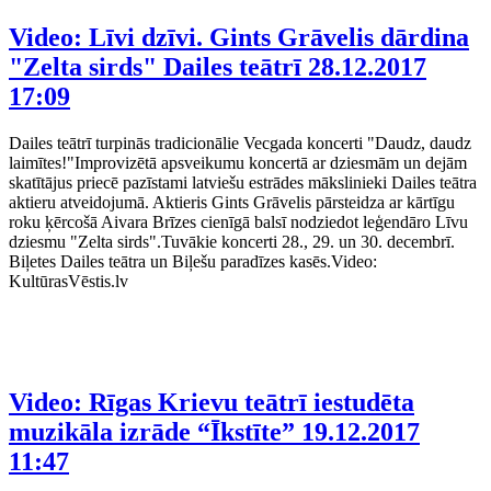
Video: Līvi dzīvi. Gints Grāvelis dārdina
"Zelta sirds" Dailes teātrī
28.12.2017
17:09
Dailes teātrī turpinās tradicionālie Vecgada koncerti "Daudz, daudz
laimītes!"Improvizētā apsveikumu koncertā ar dziesmām un dejām
skatītājus priecē pazīstami latviešu estrādes mākslinieki Dailes teātra
aktieru atveidojumā. Aktieris Gints Grāvelis pārsteidza ar kārtīgu
roku ķērcošā Aivara Brīzes cienīgā balsī nodziedot leģendāro Līvu
dziesmu "Zelta sirds".Tuvākie koncerti 28., 29. un 30. decembrī.
Biļetes Dailes teātra un Biļešu paradīzes kasēs.Video:
KultūrasVēstis.lv
Video: Rīgas Krievu teātrī iestudēta
muzikāla izrāde “Īkstīte”
19.12.2017
11:47