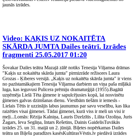
jaunās izrādes.
Video: KAĶIS UZ NOKAITĒTA
SKĀRDA JUMTA Dailes teātrī. Izrādes
fragmenti
25.05.2017 01:20
Šovakar Dailes teātra Mazajā zālē notiks Tenesija Viljamsa drāmas
"Kaķis uz nokaitēta skārda jumta" pirmizrāde režisores Laura
Grozas - Ķiberes versijā. „Kaķis uz nokaitēta skārda jumta" ir viens
no pazīstamākajiem Tenesija Viljamsa darbiem un viņa paša mīļākā
luga, kas ieguvusi Pulicera prēmiju dramaturģijā (1955).Bagātā
uzņēmēja Lielā Tēta ģimene ir sapulcējusies kopā, lai nosvinētu
ģimenes galvas dzimšanas dienu. Viesībām tiešām ir iemesls -
Lielais Tētis ir uzzinājis labus jaunumus par savu veselību, kas lika
raizēties visai ģimenei. Tādai ģimenei, kurā viss ir meli un visi ir
meļi...Lomās: Rēzija Kalniņa, Lauris Dzelzītis , Lilita Ozoliņa, Juris
Žagars, Ieva Segliņa, Intars Rešetins, Dainis GaidelisTuvākās
izrādes 25. un 31. maijā un 2. jūnijā. Biļetes nopērkamas Dailes
teātra un Biļešu paradīzes kasēsKultūrasVēstis.lv piedāvā izrādes