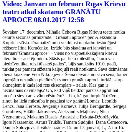
Video: Janvārī un februārī Rīgas Krievu
teātrī atkal skatāma GRANĀTU
APROCE
08.01.2017 12:58
Šovakar, 17. decembrī, Mihaila Čehova Rīgas Krievu teātrī notika
ceturtā sezonas pirmizrāde: "Granātu aproce" pēc Aleksandra
Kuprina stāsta. Dramatizējumu veidojusi un darbu iestudējusi
režisore Irina Keručenko. Izrāde būs skatāma arī janvārī un
februārī"Granātu aproce" – viens no vispoētiskākajiem krievu
literatūras sacerējumiem. Stāsts par lielo mīlestību, "kuru var
piedzīvot tikai reizi tūkstoš gados", bijis sarakstīts 1910. gadā,
turklāt par pamatu sižetam kalpojuši reāli notikumi. Savā dzimšanas
dienā kņaziene Vera Nikolajevna Šeina dāvanā no sava sena, tomēr
joprojām nezināma pielūdzēja saņem granātu aproci, turklāt starp
akmeņiem ir kāds ļoti rets eksemplārs – zaļais. Kas gan ir
nezināmais dāvinātājs? Un, kad viņš beidzot pārstās apgrūtināt
precēto sievu ar savām vēstulēm?... Un, kā gan turpināt dzīvot,
zinot, ka lielā mīlestība ir pagājusi tev garām?Lomās: Leonīds
Lencs, Jana Herbsta, Jevgeņijs Korņevs, Jūlija Berngardte, Sergejs
Gorohovs, Vitālijs Jakovļevs, Aleksandrs Maļikovs, Ņina
Ņeznamova, Maksims Busels, Anastasija Rekuta-Džordževiča,
Igors Nazarenko, Artūrs Trukšs, Tamāra Sudņika, Dana Čerņecova,
Daņila Solovjovs.Tuvākās izrādes 15. un 17. janvārī, 1., 2. un 16.