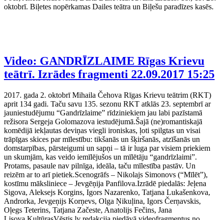
oktobrī. Biļetes nopērkamas Dailes teātra un Biļešu paradīzes kasēs.
Video: GANDRĪZLAIME Rīgas Krievu
teātrī. Izrādes fragmenti
22.09.2017 15:25
2017. gada 2. oktobrī Mihaila Čehova Rīgas Krievu teātrim (RKT)
aprit 134 gadi. Taču savu 135. sezonu RKT atklās 23. septembrī ar
jauniestudējumu “Gandrīzlaime” rīdziniekiem jau labi pazīstamā
režisora Sergeja Golomazova iestudējumā.Šajā (ne)romantiskajā
komēdijā iekļautas deviņas viegli ironiskas, ļoti spilgtas un visai
trāpīgas skices par mīlestību: tikšanās un šķiršanās, atzīšanās un
domstarpības, pārsteigumi un sapņi – tā ir luga par visiem priekiem
un skumjām, kas veido iemīlējušos un mīlētāju “gandrīzlaimi”.
Protams, pasaule nav pilnīga, ideāla, taču mīlestība pastāv. Un
reizēm ar to arī pietiek.Scenogrāfs – Nikolajs Simonovs (“Mīlēt”),
kostīmu māksliniece – Jevgēņija Panfilova.Izrādē piedalās: Jeļena
Sigova, Aleksejs Korgins, Igors Nazarenko, Tatjana Lukašenkova,
Androrka, Jevgeņijs Korņevs, Olga Ņikuļina, Igors Čerņavskis,
Oļegs Teterins, Tatjana Začeste, Anatolijs Fečins, Jana
Ļisova.KultūrasVēstis.lv redakcija piedāvā videofragmentus no