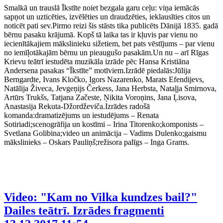
Smalkā un trauslā Īkstīte noiet bezgala garu ceļu: viņa iemācās
sapņot un uzticēties, izvēlēties un draudzēties, ieklausīties citos un
noticēt pati sev.Pirmo reizi šis stāsts tika publicēts Dānijā 1835. gadā
bērnu pasaku krājumā. Kopš tā laika tas ir kļuvis par vienu no
iecienītākajiem mākslinieku sižetiem, bet pats vēstījums – par vienu
no iemīļotākajām bērnu un pieaugušo pasakām.Un nu – arī Rīgas
Krievu teātrī iestudēta muzikāla izrāde pēc Hansa Kristiāna
Andersena pasakas “Īkstīte” motīviem.Izrādē piedalās:Jūlija
Berngardte, Ivans Kločko, Igors Nazarenko, Marats Efendijevs,
Natālija Živeca, Jevgeņijs Čerkess, Jana Herbsta, Nataļja Smirnova,
Artūrs Trukšs, Tatjana Začeste, Ņikita Voroņins, Jana Ļisova,
Anastasija Rekuta-Džordževiča.Izrādes radošā
komanda:dramatizējums un iestudējums – Renata
Sotiriadi;scenogrāfija un kostīmi – Irina Titorenko;komponists –
Svetlana Golibina;video un animācija – Vadims Dulenko;gaismu
mākslinieks – Oskars Pauliņš;režisora palīgs – Inga Grams.
Video: "Kam no Vilka kundzes bail?"
Dailes teātrī. Izrādes fragmenti