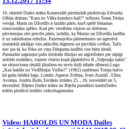
13.12.2017 11:54
10. oktobrī Dailes teātra Kamerzālē pirmizrādi piedzīvoja Edvarda
Olbija drāmas "Kam no Vilka kundzes bail?" režisora Toma Treiņa
versijā. Marta un Džordžs ir laulāts pāris, kurš spēlē bīstamas
emocionālas spēles. Kad pēc viesībām viņiem uz dzērienu
pievienojas otrs precēts pāris, izrādās, ka Martas un Džordža laulība
ir uz sabrukuma robežas. Pazemojošos pārmetumos un agresīvā
izsmieklā atklājas viss attiecību rūgtums un pieviltās cerības. Taču
nav jau tā, ka Nika un viņa Dārguma laulībā viss būtu ideāli.
Pamazām sagraujot pašu izlolotās ilūzijas un atgriežoties pie sāpīgi
neērtās realitātes, viņiem visiem kopā jāpārdzīvo šī „Valpurģu nakts"
un eksorcisma rituālā jāizdzen no sevis dziļi slēptie dēmoni.Luga
„Kas baidās no Virdžīnijas Vulfas?" (1962) saņēmusi Tonija balvu
kā gada labākā luga. Lomās: Agnese Zeltiņa, Ivars Auziņš , Elīna
Avotiņa, Andris Bulis.Tuvākās izrādes 25. , 26. novembrī un 5.
devembrī. Biļetes Dailes teātra un Biļešu paradīzes kasēsDailes
teātris piedāvā izrādes videofragmentus
Video: HAROLDS UN MODA Dailes