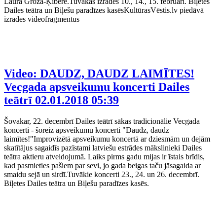
Laura Groza-Ķibere.Tuvākās izrādes 10., 14., 15. februārī. Biļetes
Dailes teātra un Biļešu paradīzes kasēsKultūrasVēstis.lv piedāvā
izrādes videofragmentus
Video: DAUDZ, DAUDZ LAIMĪTES!
Vecgada apsveikumu koncerti Dailes
teātrī
02.01.2018 05:39
Šovakar, 22. decembrī Dailes teātrī sākas tradicionālie Vecgada
koncerti - šoreiz apsveikumu koncerti "Daudz, daudz
laimītes!"Improvizētā apsveikumu koncertā ar dziesmām un dejām
skatītājus sagaidīs pazīstami latviešu estrādes mākslinieki Dailes
teātra aktieru atveidojumā. Laiks pirms gadu mijas ir īstais brīdis,
kad pasmieties pašiem par sevi, jo gada beigas taču jāsagaida ar
smaidu sejā un sirdī.Tuvākie koncerti 23., 24. un 26. decembrī.
Biļetes Dailes teātra un Biļešu paradīzes kasēs.