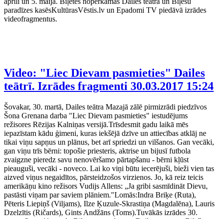
aprīlī un 5. maijā. Biļetes nopērkamas Dailes teātra un Biļešu
paradīzes kasēsKultūrasVēstis.lv un Epadomi TV piedāvā izrādes
videofragmentus.
Video: "Liec Dievam pasmieties" Dailes
teātrī. Izrādes fragmenti
30.03.2017 15:24
Šovakar, 30. martā, Dailes teātra Mazajā zālē pirmizrādi piedzīvos
Šona Grenana darba "Liec Dievam pasmieties" iestudējums
režisores Rēzijas Kalniņas versijā.Trīsdesmit gadu laikā mēs
iepazīstam kādu ģimeni, kuras iekšējā dzīve un attiecības atklāj ne
tikai viņu sapņus un plānus, bet arī spriedzi un vilšanos. Gan vecāki,
gan viņu trīs bērni: topošie priesteris, aktrise un bijusī futbola
zvaigzne pieredz savu nenovēršamo pārtapšanu - bērni kļūst
pieauguši, vecāki - noveco. Lai ko viņi būtu iecerējuši, bieži vien tas
aizved viņus negaidītos, pārsteidzošos virzienos. Jo, kā reiz teicis
amerikāņu kino režisors Vudijs Allens: „Ja gribi sasmīdināt Dievu,
pastāsti viņam par saviem plāniem."Lomās:Indra Briķe (Ruta),
Pēteris Liepiņš (Viljams), Ilze Ķuzule-Skrastiņa (Magdalēna), Lauris
Dzelzītis (Ričards), Gints Andžāns (Toms).Tuvākās izrādes 30.