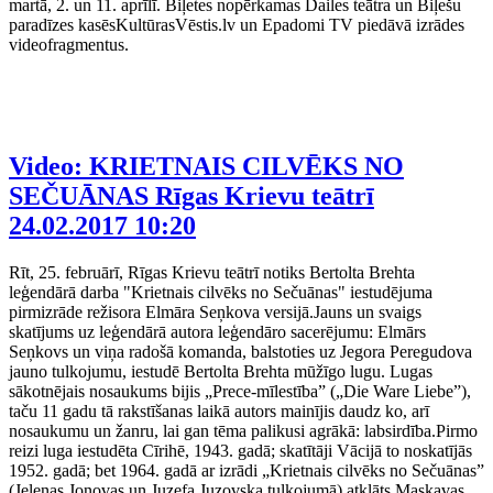
martā, 2. un 11. aprīlī. Biļetes nopērkamas Dailes teātra un Biļešu
paradīzes kasēsKultūrasVēstis.lv un Epadomi TV piedāvā izrādes
videofragmentus.
Video: KRIETNAIS CILVĒKS NO
SEČUĀNAS Rīgas Krievu teātrī
24.02.2017 10:20
Rīt, 25. februārī, Rīgas Krievu teātrī notiks Bertolta Brehta
leģendārā darba "Krietnais cilvēks no Sečuānas" iestudējuma
pirmizrāde režisora Elmāra Seņkova versijā.Jauns un svaigs
skatījums uz leģendārā autora leģendāro sacerējumu: Elmārs
Seņkovs un viņa radošā komanda, balstoties uz Jegora Peregudova
jauno tulkojumu, iestudē Bertolta Brehta mūžīgo lugu. Lugas
sākotnējais nosaukums bijis „Prece-mīlestība” („Die Ware Liebe”),
taču 11 gadu tā rakstīšanas laikā autors mainījis daudz ko, arī
nosaukumu un žanru, lai gan tēma palikusi agrākā: labsirdība.Pirmo
reizi luga iestudēta Cīrihē, 1943. gadā; skatītāji Vācijā to noskatījās
1952. gadā; bet 1964. gadā ar izrādi „Krietnais cilvēks no Sečuānas”
(Jeļenas Jonovas un Juzefa Juzovska tulkojumā) atklāts Maskavas