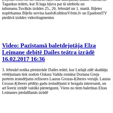
Tagankas teātris, kur šī luga kļuva par tā simbolu un
talismanu.Tuvākās izrādes 25., 26. februārī un 1. martā. Biļetes
nopērkamas Biļešu servisa kasēsKultūrasVēstis.lv un EpadomiTV
piedāvā izrādes videofragmentus
Video: Pazīstamā baletdejotāja Elza
Leimane debitē Dailes teātra izrādē
16.02.2017 16:36
3. februārī notika pirmizrāde Dailes teātrī, kur Lielajā zālē skatītāju
vērtējumam tiek nodots Oskara Vailda romāna Doriana Greja
portrets iestudējums režisores Lauras Grozas-Ķiberes versijā. Lauras
Grozas-Ķiberes pēdējo gadu iestudējumi ir bezgala interesanti, un
arī šoreiz izrādē vairāki pārsteigumi. Viens no tiem balerīnas Elzas
Leimanes piedalīšanās izrādē