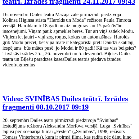
teātrī. Izrādes fragmenti
24.11.2017 09:43
16. novembrī Dailes teātra Mazajā zālē pirmizrādi piedzīvoja
Kolinsa Higinsa stāsta "Harolds un Moda" režisora Paula Timrota
versijā. Haroldam ir 18 gadi un aiz muguras jau 15 pašnāvību
inscenējumi. Viņam patīk apmeklēt bēres. Tur arī viņš satiek Modu.
Viņiem iet jautri - viņi zog roņus, kokus un automašīnas. Harolds
grib Modu precēt, bet viņa māte ir kategoriski pret! Daudzi skatītāji,
iespējams, būs mātes pusē, jo Modai ir 80 gadi! Kā tas viss beigsies?
Tuvākās izrādes 25. , 26. novembrī un 5. devembrī. Biļetes Dailes
teātra un Biļešu paradīzes kasēsDailes teātris piedāvā izrādes
videofragmentus
Video: SVINĪBAS Dailes teātrī. Izrādes
fragmenti
08.10.2017 09:19
20. septembrī Dailes teātrī pirmizrādi piedzīvoja "Svinības"
iestudējums režisora Aleksandra Morfova versijā. Luga „Svinības"
tapusi pēc scenārija filmai „Festen" („Svinības", 1998, režisors
Tomass Vinterbergs), kura ir pirmā filma, kas radīta pēc dāņu kino