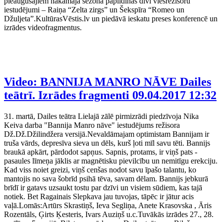
pieaugušajiem nākamajā sezonā papildinās divi viesrežisoru
iestudējumi – Raiņa “Zelta zirgs” un Šekspīra “Romeo un
Džuljeta”.KultūrasVēstis.lv un piedāvā ieskatu preses konferencē un
izrādes videofragmentus.
Video: BANNIJA MANRO NĀVE Dailes
teātrī. Izrādes fragmenti
09.04.2017 12:32
31. martā, Dailes teātra Lielajā zālē pirmizrādi piedzīvoja Nika
Keiva darba "Bannija Manro nāve" iestudējums režisora
Dž.Dž.Džilindžera versijā.Nevaldāmajam optimistam Bannijam ir
truša vārds, depresīva sieva un dēls, kurš ļoti mīl savu tēti. Bannijs
braukā apkārt, pārdodot sapņus. Sapnis, protams, ir viņš pats -
pasaules līmeņa jāklis ar magnētisku pievilcību un nemitīgu erekciju.
Kad viss noiet greizi, viņš cenšas nodot savu īpašo talantu, ko
mantojis no sava šobrīd psihā tēva, savam dēlam. Bannijs jebkurā
brīdī ir gatavs uzsaukt tostu par dzīvi un visiem sūdiem, kas tajā
notiek. Bet Ragainais Slepkava jau tuvojas, tāpēc ir jātur acis
vaļā.Lomās:Artūrs Skrastiņš, Ieva Segliņa, Anete Krasovska , Āris
Rozentāls, Ģirts Ķesteris, Ivars Auziņš u.c.Tuvākās izrādes 27., 28.