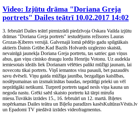
Video: Izjūtu drāma "Doriana Greja
portrets" Dailes teātrī
10.02.2017 14:02
3. februārī Dailes teātrī pirmizrādi piedzīvoja Oskara Vailda izjūtu
drāmas "Doriana Greja portrets" iestudējums režisores Lauras
Grozas-Ķiberes versijā. Galvenajā lomā pēdējo gadu spilgtākais
aktieris Dainis Grūbe.Kad Bazils Holvards uzglezno skaistā,
nevainīgā jaunekļa Doriana Greja portretu, tas satriec gan viņus
abus, gan viņu cinisko draugu lordu Henriju Votonu. Uz audekla
iemiesotais ideāls liek Dorianam vēlēties palikt mūžīgi jaunam, lai
novecotu tikai portrets. Viņš iemantos visu pasauli, bet pazaudēs
savu dvēseli. Viņu gaida mūžīga jaunība, bezgalīgas kaislības,
noslēpumainas un izsmalcinātas baudas, neprātīgi prieki un vēl
neprātīgāki netikumi. Turpretī portrets tagad nesīs viņa kauna un
negoda nastu. Grēki saēd skaisto portretu kā tārpi mirušu
miesu.Tuvākās izrādes 15., 16. februārī un 12. martā. Biļetes
nopērkamas Dailes teātra un Biļešu paradīzes kasēsKultūrasVēstis.lv
un Epadomi TV piedāvā izrādes videofragmentus.