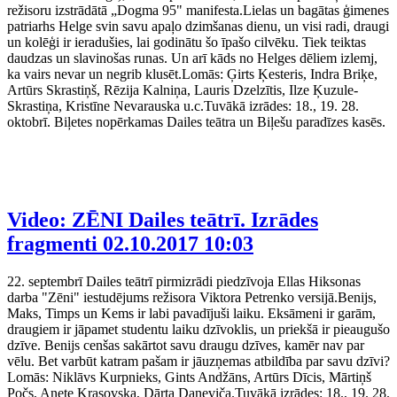
režisoru izstrādātā „Dogma 95" manifesta.Lielas un bagātas ģimenes
patriarhs Helge svin savu apaļo dzimšanas dienu, un visi radi, draugi
un kolēģi ir ieradušies, lai godinātu šo īpašo cilvēku. Tiek teiktas
daudzas un slavinošas runas. Un arī kāds no Helges dēliem izlemj,
ka vairs nevar un negrib klusēt.Lomās: Ģirts Ķesteris, Indra Briķe,
Artūrs Skrastiņš, Rēzija Kalniņa, Lauris Dzelzītis, Ilze Ķuzule-
Skrastiņa, Kristīne Nevarauska u.c.Tuvākā izrādes: 18., 19. 28.
oktobrī. Biļetes nopērkamas Dailes teātra un Biļešu paradīzes kasēs.
Video: ZĒNI Dailes teātrī. Izrādes
fragmenti
02.10.2017 10:03
22. septembrī Dailes teātrī pirmizrādi piedzīvoja Ellas Hiksonas
darba "Zēni" iestudējums režisora Viktora Petrenko versijā.Benijs,
Maks, Timps un Kems ir labi pavadījuši laiku. Eksāmeni ir garām,
draugiem ir jāpamet studentu laiku dzīvoklis, un priekšā ir pieaugušo
dzīve. Benijs cenšas sakārtot savu draugu dzīves, kamēr nav par
vēlu. Bet varbūt katram pašam ir jāuzņemas atbildība par savu dzīvi?
Lomās: Niklāvs Kurpnieks, Gints Andžāns, Artūrs Dīcis, Mārtiņš
Počs, Anete Krasovska, Dārta Daneviča.Tuvākā izrādes: 18., 19. 28.