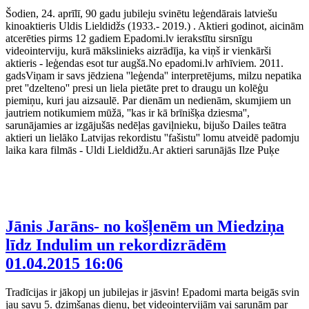
Šodien, 24. aprīlī, 90 gadu jubileju svinētu leģendārais latviešu
kinoaktieris Uldis Lieldidžs (1933.- 2019.) . Aktieri godinot, aicinām
atcerēties pirms 12 gadiem Epadomi.lv ierakstītu sirsnīgu
videointerviju, kurā mākslinieks aizrādīja, ka viņš ir vienkārši
aktieris - leģendas esot tur augšā.No epadomi.lv arhīviem. 2011.
gadsViņam ir savs jēdziena ''leģenda'' interpretējums, milzu nepatika
pret ''dzelteno'' presi un liela pietāte pret to draugu un kolēģu
piemiņu, kuri jau aizsaulē. Par dienām un nedienām, skumjiem un
jautriem notikumiem mūžā, ''kas ir kā brīnišķa dziesma'',
sarunājamies ar izgājušās nedēļas gaviļnieku, bijušo Dailes teātra
aktieri un lielāko Latvijas rekordistu ''fašistu'' lomu atveidē padomju
laika kara filmās - Uldi Lieldidžu.Ar aktieri sarunājās Ilze Puķe
Jānis Jarāns- no košļenēm un Miedziņa
līdz Indulim un rekordizrādēm
01.04.2015 16:06
Tradīcijas ir jākopj un jubilejas ir jāsvin! Epadomi marta beigās svin
jau savu 5. dzimšanas dienu, bet videointervijām vai sarunām par