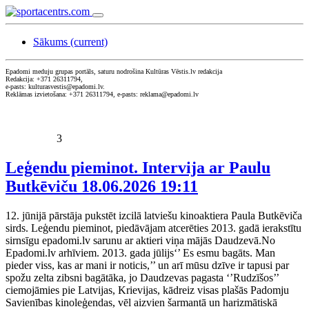
Sākums
(current)
Epadomi meduju grupas portāls, saturu nodrošina Kultūras Vēstis.lv redakcija
Redakcija: +371 26311794,
e-pasts: kulturasvestis@epadomi.lv.
Reklāmas izvietošana: +371 26311794, e-pasts: reklama@epadomi.lv
3
Leģendu pieminot. Intervija ar Paulu
Butkēviču
18.06.2026 19:11
12. jūnijā pārstāja pukstēt izcilā latviešu kinoaktiera Paula Butkēviča
sirds. Leģendu pieminot, piedāvājam atcerēties 2013. gadā ierakstītu
sirnsīgu epadomi.lv sarunu ar aktieri viņa mājās Daudzevā.No
Epadomi.lv arhīviem. 2013. gada jūlijs‘’ Es esmu bagāts. Man
pieder viss, kas ar mani ir noticis,’’ un arī mūsu dzīve ir tapusi par
spožu zelta zibsni bagātāka, jo Daudzevas pagasta ‘’Rudzīšos’’
ciemojāmies pie Latvijas, Krievijas, kādreiz visas plašās Padomju
Savienības kinoleģendas, vēl aizvien šarmantā un harizmātiskā