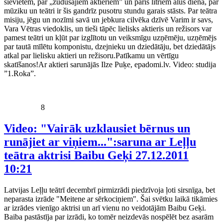
sievietēm, par „zudušajiem aktieriem” un pāris litriem alus dienā, par
mūziku un teātri ir šis gandrīz pusotru stundu garais stāsts. Par teātra
misiju, jēgu un nozīmi savā un jebkura cilvēka dzīvē Varim ir savs,
Vara Vētras viedoklis, un tieši tāpēc lielisks aktieris un režisors var
pamest teātri un kļūt par izglītotu un veiksmīgu uzņēmēju, uzņēmējs
par tautā mīlētu komponistu, dzejnieku un dziedātāju, bet dziedātājs
atkal par lielisku aktieri un režisoru.Patīkamu un vērtīgu
skatīšanos!Ar aktieri sarunājās Ilze Puķe, epadomi.lv. Video: studija
”1.Roka”.
8
Video: "Vairāk uzklausiet bērnus un
runājiet ar viņiem...":saruna ar Leļļu
teātra aktrisi Baibu Geķi
27.12.2011
10:21
Latvijas Leļļu teātrī decembrī pirmizrādi piedzīvoja ļoti sirsnīga, bet
neparasta izrāde "Meitene ar sērkociņiem". Šai svētku laikā tikāmies
ar izrādes vienīgo aktrisi un arī vienu no veidotājām Baibu Geķi.
Baiba pastāstīja par izrādi, ko tomēr neizdevās nospēlēt bez asarām