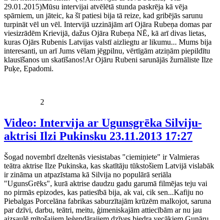
29.01.2015)Mūsu intervijai atvēlētā stunda paskrēja kā vēja
spārniem, un jāteic, ka šī patiesi bija tā reize, kad gribējās sarunu
turpināt vēl un vēl. Intervijā uzzinājām arī Ojāra Rubeņa domas par
viesizrādēm Krievijā, dažus Ojāra Rubeņa NĒ, kā arī divas lietas,
kuras Ojārs Rubenis Latvijas valstī aizliegtu ar likumu... Mums bija
interesanti, un arī Jums vēlam jēgpilnu, vērtīgām atziņām piepildītu
klausīšanos un skatīšanos!Ar Ojāru Rubeni sarunājās žurnāliste Ilze
Puķe, Epadomi.
2
Video: Intervija ar Ugunsgrēka Silviju-
aktrisi Ilzi Pukinsku
23.11.2013 17:27
Šogad novembrī dzeltenās viesistabas "ciemiņiete" ir Valmieras
teātra aktrise Ilze Pukinska, kas skatītāju tūkstošiem Latvijā vislabāk
ir zināma un atpazīstama kā Silvija no populārā seriāla
"UgunsGrēks", kurā aktrise daudzu gadu garumā filmējas teju vai
no pirmās epizodes, kas patiesībā bija, ak vai, cik sen...Kafiju no
Piebalgas Porcelāna fabrikas saburzītajām krūzēm malkojot, saruna
par dzīvi, darbu, teātri, meitu, ģimeniskajām attiecībām ar nu jau
aizsaulē mītošajiem leģendārajiem dzīves biedra vecākiem Gunāru