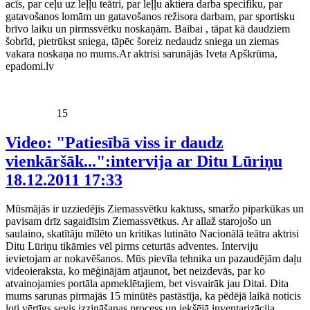
acīs, par ceļu uz leļļu teātri, par leļļu aktiera darba specifiku, par
gatavošanos lomām un gatavošanos režisora darbam, par sportisku
brīvo laiku un pirmssvētku noskaņām. Baibai , tāpat kā daudziem
šobrīd, pietrūkst sniega, tāpēc šoreiz nedaudz sniega un ziemas
vakara noskaņa no mums.Ar aktrisi sarunājās Iveta Apškrūma,
epadomi.lv
15
Video: "Patiesībā viss ir daudz
vienkāršāk...":intervija ar Ditu Lūriņu
18.12.2011 17:33
Mūsmājās ir uzziedējis Ziemassvētku kaktuss, smaržo piparkūkas un
pavisam drīz sagaidīsim Ziemassvētkus. Ar allaž starojošo un
saulaino, skatītāju mīlēto un kritikas lutināto Nacionālā teātra aktrisi
Ditu Lūriņu tikāmies vēl pirms ceturtās adventes. Interviju
ievietojam ar nokavēšanos. Mūs pievīla tehnika un pazaudējām daļu
videoieraksta, ko mēģinājām atjaunot, bet neizdevās, par ko
atvainojamies portāla apmeklētajiem, bet visvairāk jau Ditai. Dita
mums sarunas pirmajās 15 minūtēs pastāstīja, ka pēdējā laikā noticis
ļoti vērtīgs sevis izzināšanas process un iekšējā inventarizācija,