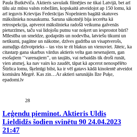
Paula Butkēviča. Aktieris savulaik filmējies ne tikai Latvijā, bet arī
tālu aiz mūsu valsts robežām, kopskaitā atveidojot ap 150 lomu, kā
arī ieguvis Krievijas Federācijas Nopelniem bagātā skatuves
mākslinieka nosaukumu. Saruna sākotnēji bija iecerēta kā
retrospekcija, aptverot mākslinieka radošā veikuma galvenās
pieturzīmes, taču vai lidojošu putnu var noķert un iesprostot būrī?
Mīlestība un smeldze, godaprāts un nodevība, latviešu tikumi un
netikumi, pagātne un nākotne, dzīves gudrība un visaptverošs,
aumaļīgs dzīvotprieks – tas viss te rit blakus un vienuviet. Jāteic, ka
citastarp gana skarbus vārdus aktieris velta gan nesenajiem, gan
esošajiem ‘’varenajiem’’, un taujāts, vai nebaidās tik droši runāt,
vien atsmej, ka nav vairs ko zaudēt, tāpat kā apcerot nenospēlēto
Štirlica lomu, šķelmīgi bilst, ka ir vēl gatavs kādā kinolentē atveidot
komisāru Megrē. Kas zin…Ar aktieri sarunājās Ilze Puķe,
epadomi.lv
28
Leģendu pieminot. Aktieris Uldis
Lieldidžs šodien svinētu 90
24.04.2023
21:47