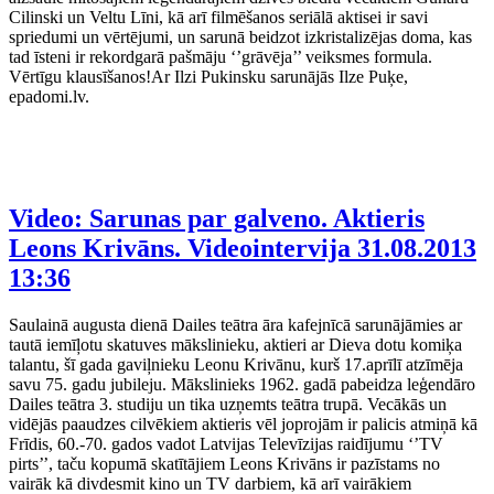
Cilinski un Veltu Līni, kā arī filmēšanos seriālā aktisei ir savi
spriedumi un vērtējumi, un sarunā beidzot izkristalizējas doma, kas
tad īsteni ir rekordgarā pašmāju ‘’grāvēja’’ veiksmes formula.
Vērtīgu klausīšanos!Ar Ilzi Pukinsku sarunājās Ilze Puķe,
epadomi.lv.
Video: Sarunas par galveno. Aktieris
Leons Krivāns. Videointervija
31.08.2013
13:36
Saulainā augusta dienā Dailes teātra āra kafejnīcā sarunājāmies ar
tautā iemīļotu skatuves mākslinieku, aktieri ar Dieva dotu komiķa
talantu, šī gada gaviļnieku Leonu Krivānu, kurš 17.aprīlī atzīmēja
savu 75. gadu jubileju. Mākslinieks 1962. gadā pabeidza leģendāro
Dailes teātra 3. studiju un tika uzņemts teātra trupā. Vecākās un
vidējās paaudzes cilvēkiem aktieris vēl joprojām ir palicis atmiņā kā
Frīdis, 60.-70. gados vadot Latvijas Televīzijas raidījumu ‘’TV
pirts’’, taču kopumā skatītājiem Leons Krivāns ir pazīstams no
vairāk kā divdesmit kino un TV darbiem, kā arī vairākiem