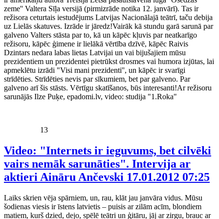
zeme'' Valtera Sīļa versijā (pirmizrāde notika 12. janvārī). Tas ir
režisora ceturtais iestudējums Latvijas Nacionālajā teātrī, taču debija
uz Lielās skatuves. Izrāde ir jāredz!Vairāk kā stundu garā sarunā par
galveno Valters stāsta par to, kā un kāpēc kļuvis par neatkarīgo
režisoru, kāpēc ģimene ir lielākā vērtība dzīvē, kāpēc Raivis
Dzintars nedara labas lietas Latvijai un vai bijušajiem mūsu
prezidentiem un prezidentei pietrūkst drosmes vai humora izjūtas, lai
apmeklētu izrādi "Visi mani prezidenti'', un kāpēc ir svarīgi
strīdēties. Strīdēties nevis par sīkumiem, bet par galveno. Par
galveno arī šis stāsts. Vērtīgu skatīšanos, būs interesanti!Ar režisoru
sarunājās Ilze Puķe, epadomi.lv, video: studija "1.Roka"
13
Video: "Internets ir ieguvums, bet cilvēki
vairs nemāk sarunāties". Intervija ar
aktieri Aināru Ančevski
17.01.2012 07:25
Laiks skrien vēja spārniem, un, rau, klāt jau janvāra vidus. Mūsu
šodienas viesis ir īstens latvietis – puisis ar zilām acīm, blondiem
matiem, kurš dzied, dejo, spēlē teātri un ģitāru, jāj ar zirgu, brauc ar