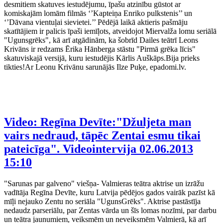
desmitiem skatuves iestudējumu, īpašu atzinību gūstot ar
komiskajām lomām filmās ‘’Kapteiņa Enriko pulkstenis’’ un
‘’Dāvana vientuļai sievietei.’’ Pēdējā laikā aktieris pašmāju
skatītājiem ir palicis īpaši iemīļots, atveidojot Miervalža lomu seriālā
"Ugunsgrēks", kā arī atgādinām, ka šobrīd Dailes teātrī Leons
Krivāns ir redzams Ērika Hānberga stāstu "Pirmā grēka līcis"
skatuviskajā versijā, kuru iestudējis Kārlis Auškāps.Bija prieks
tikties!Ar Leonu Krivānu sarunājās Ilze Puķe, epadomi.lv.
Video: Regīna Devīte:"Džuljeta man
vairs nedraud, tāpēc Zentai esmu tikai
pateicīga". Videointervija
02.06.2013
15:10
"Sarunas par galveno" viešņa- Valmieras teātra aktrise un izrāžu
vadītāja Regīna Devīte, kuru Latvija pēdējos gados vairāk pazīst kā
mīļi nejauko Zentu no seriāla "UgunsGrēks". Aktrise pastāstīja
nedaudz parseriālu, par Zentas vārda un šīs lomas nozīmi, par darbu
un teātra jaunumiem, veiksmēm un neveiksmēm Valmierā, kā arī