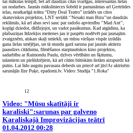
šai mākslas templī, bet arī daudzas citas svarīgas, interesantas lietas
un nodarbes. Jaunās mākslinieces šobrīd ir pamanāmas arī Ģertrūdes
ielas, neatkarīgā teātra “Dirty Deal Teatro” izrādēs un citos
skatuviskos projektos, LNT seriālā ‘’Nesaki man Bizu’’un daudzās
reklāmās, kā arī abas sevi sauc par radošo apvienību ’’Mad Ant’’,
kopīgi dziedot, dīdžejojot, un vadot pasākumus. Kad atgādinu, ka
plašsaziņas līdzekļos meitenes jau ir paspēts nodēvēt par jaunajām
zvaigznēm, atskan skaļi smiekli, un mūsu viešņas vispār izrādās
gana lielas smējējas, un tā stundu garā saruna par jaunās aktieru
paaudzes citādumu, filmēšanos starptautiskos kino projektos,
sadarbību ar Raimondu Paulu, dzīves vērtībām un šķitumu,
talantiem un pielūdzējiem, kā arī citām būtiskām lietām aizspurdz kā
putns. Lai lido augstu pavasara debesīs un priecē arī jūs!Ar aktrisēm
sarunājās Ilze Puķe, epadomi.lv. Video: Studija "1.Roka"
12
Video: "Mūsu skatītāji ir
karaliski":sarunas par galveno
Karaliskajā Improvizācijas teātrī
01.04.2012 00:28