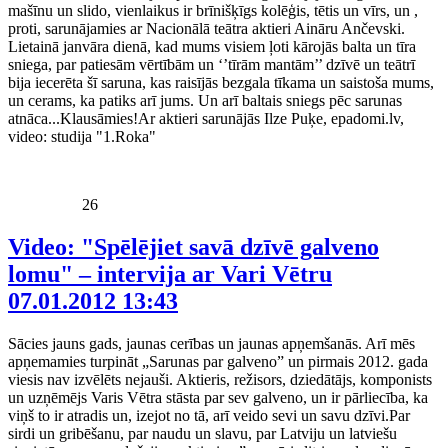
mašīnu un slido, vienlaikus ir brīnišķīgs kolēģis, tētis un vīrs, un ,
proti, sarunājamies ar Nacionālā teātra aktieri Aināru Ančevski.
Lietainā janvāra dienā, kad mums visiem ļoti kārojās balta un tīra
sniega, par patiesām vērtībām un ‘’tīrām mantām’’ dzīvē un teātrī
bija iecerēta šī saruna, kas raisījās bezgala tīkama un saistoša mums,
un cerams, ka patiks arī jums. Un arī baltais sniegs pēc sarunas
atnāca...Klausāmies!Ar aktieri sarunājās Ilze Puķe, epadomi.lv,
video: studija "1.Roka"
26
Video: "Spēlējiet savā dzīvē galveno
lomu" – intervija ar Vari Vētru
07.01.2012 13:43
Sācies jauns gads, jaunas cerības un jaunas apņemšanās. Arī mēs
apņemamies turpināt „Sarunas par galveno” un pirmais 2012. gada
viesis nav izvēlēts nejauši. Aktieris, režisors, dziedātājs, komponists
un uzņēmējs Varis Vētra stāsta par sev galveno, un ir pārliecība, ka
viņš to ir atradis un, izejot no tā, arī veido sevi un savu dzīvi.Par
sirdi un gribēšanu, par naudu un slavu, par Latviju un latviešu