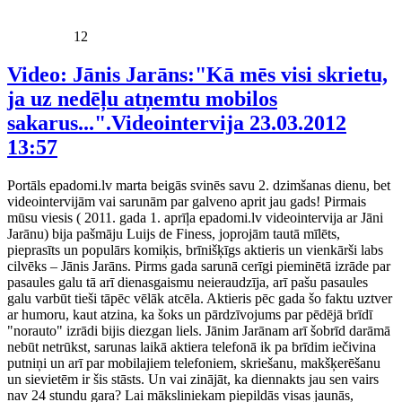
12
Video: Jānis Jarāns:"Kā mēs visi skrietu,
ja uz nedēļu atņemtu mobilos
sakarus...".Videointervija
23.03.2012
13:57
Portāls epadomi.lv marta beigās svinēs savu 2. dzimšanas dienu, bet
videointervijām vai sarunām par galveno aprit jau gads! Pirmais
mūsu viesis ( 2011. gada 1. aprīļa epadomi.lv videointervija ar Jāni
Jarānu) bija pašmāju Luijs de Finess, joprojām tautā mīlēts,
pieprasīts un populārs komiķis, brīnišķīgs aktieris un vienkārši labs
cilvēks – Jānis Jarāns. Pirms gada sarunā cerīgi pieminētā izrāde par
pasaules galu tā arī dienasgaismu neieraudzīja, arī pašu pasaules
galu varbūt tieši tāpēc vēlāk atcēla. Aktieris pēc gada šo faktu uztver
ar humoru, kaut atzina, ka šoks un pārdzīvojums par pēdējā brīdī
"norauto" izrādi bijis diezgan liels. Jānim Jarānam arī šobrīd darāmā
nebūt netrūkst, sarunas laikā aktiera telefonā ik pa brīdim iečivina
putniņi un arī par mobilajiem telefoniem, skriešanu, makšķerēšanu
un sievietēm ir šis stāsts. Un vai zinājāt, ka diennakts jau sen vairs
nav 24 stundu gara? Lai māksliniekam piepildās visas jaunās,