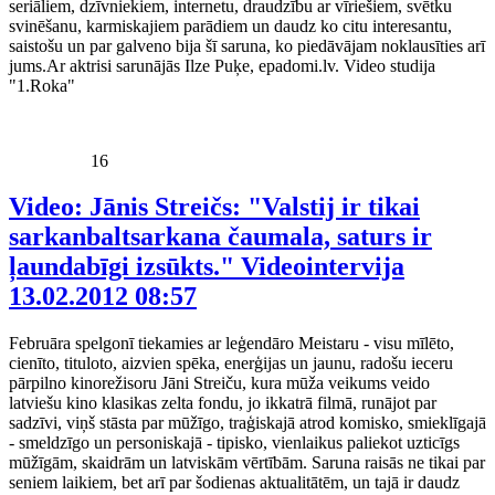
seriāliem, dzīvniekiem, internetu, draudzību ar vīriešiem, svētku
svinēšanu, karmiskajiem parādiem un daudz ko citu interesantu,
saistošu un par galveno bija šī saruna, ko piedāvājam noklausīties arī
jums.Ar aktrisi sarunājās Ilze Puķe, epadomi.lv. Video studija
"1.Roka"
16
Video: Jānis Streičs: "Valstij ir tikai
sarkanbaltsarkana čaumala, saturs ir
ļaundabīgi izsūkts." Videointervija
13.02.2012 08:57
Februāra spelgonī tiekamies ar leģendāro Meistaru - visu mīlēto,
cienīto, tituloto, aizvien spēka, enerģijas un jaunu, radošu ieceru
pārpilno kinorežisoru Jāni Streiču, kura mūža veikums veido
latviešu kino klasikas zelta fondu, jo ikkatrā filmā, runājot par
sadzīvi, viņš stāsta par mūžīgo, traģiskajā atrod komisko, smieklīgajā
- smeldzīgo un personiskajā - tipisko, vienlaikus paliekot uzticīgs
mūžīgām, skaidrām un latviskām vērtībām. Saruna raisās ne tikai par
seniem laikiem, bet arī par šodienas aktualitātēm, un tajā ir daudz