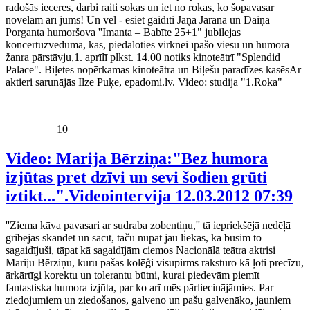
radošās ieceres, darbi raiti sokas un iet no rokas, ko šopavasar
novēlam arī jums! Un vēl - esiet gaidīti Jāņa Jārāna un Daiņa
Porganta humoršova ''Imanta – Babīte 25+1" jubilejas
koncertuzvedumā, kas, piedaloties virknei īpašo viesu un humora
žanra pārstāvju,1. aprīlī plkst. 14.00 notiks kinoteātrī "Splendid
Palace". Biļetes nopērkamas kinoteātra un Biļešu paradīzes kasēsAr
aktieri sarunājās Ilze Puķe, epadomi.lv. Video: studija "1.Roka"
10
Video: Marija Bērziņa:"Bez humora
izjūtas pret dzīvi un sevi šodien grūti
iztikt...".Videointervija
12.03.2012 07:39
''Ziema kāva pavasari ar sudraba zobentiņu,'' tā iepriekšējā nedēļā
gribējās skandēt un sacīt, taču nupat jau liekas, ka būsim to
sagaidījuši, tāpat kā sagaidījām ciemos Nacionālā teātra aktrisi
Mariju Bērziņu, kuru pašas kolēģi visupirms raksturo kā ļoti precīzu,
ārkārtīgi korektu un tolerantu būtni, kurai piedevām piemīt
fantastiska humora izjūta, par ko arī mēs pārliecinājāmies. Par
ziedojumiem un ziedošanos, galveno un pašu galvenāko, jauniem