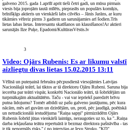
galveno 2015. gada 1.aprīlī aprit tieši četri gadi, un mūsu pirmais
viesis bija joprojām tautā mīlēts, pieprasīts un populārs komiķis,
brīnišķīgs aktieris un vienkārši labs cilvēks – Jānis Jarāns, ar kuru
tikāmies vēlreiz pirms 3 gadiem un sarunājamies arī šodien.Trīs
lietas labas lietas. Interesantu skatīšanos un klausīšanos!Ar aktieri
sarunājās Ilze Puķe, Epadomi/KultūrasVēstis.lv
3
Video: Ojārs Rubenis: Es ar likumu valstī
aizliegtu divas lietas
15.02.2015 13:11
Vēlīnā un puteņainā februāra pēcpusdienā viesojāmies Latvijas
Nacionālajā teātrī, lai tiktos ar tā direktoru Ojāru Rubeni. Saruna bija
iecerēta par teātri vispār, konkrēti Nacionālo teātri, tā šobrīdējām un
turpmākajām aktualitātēm. Taču - vai var iepriekš paredzēt brīvu
putna lidojumu? Tomēr atbildi uz pašu galveno jautājumu, pēc kura
nācām, mēs arī guvām un dzirdējām, un, proti, pēc jaudīgā, poētiskā
un netradicionālā iestudējuma "Raiņa sapņi'' pirmizrādēm Ojārs
Rubenis šobrīd jūtas vienkārši laimīgs, neraugoties uz to, ka ''..Raiņa
darba iekļaušana teātra repertuārā ir bezmaz direktora pašnāvība - tas
ir tik nenormāls risks.'' ( no intervijas ar Ievu Struku, ''KD''