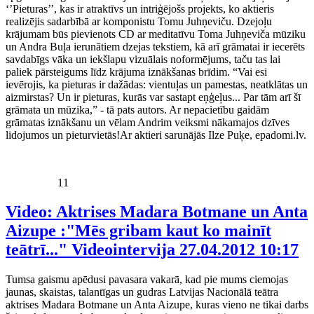
‘’Pieturas’’, kas ir atraktīvs un intriģējošs projekts, ko aktieris
realizējis sadarbībā ar komponistu Tomu Juhņeviču. Dzejoļu
krājumam būs pievienots CD ar meditatīvu Toma Juhņeviča mūziku
un Andra Buļa ierunātiem dzejas tekstiem, kā arī grāmatai ir iecerēts
savdabīgs vāka un iekšlapu vizuālais noformējums, taču tas lai
paliek pārsteigums līdz krājuma iznākšanas brīdim. “Vai esi
ievērojis, ka pieturas ir dažādas: vientuļas un pamestas, neatklātas un
aizmirstas? Un ir pieturas, kurās var sastapt eņģeļus... Par tām arī šī
grāmata un mūzika,” - tā pats autors. Ar nepacietību gaidām
grāmatas iznākšanu un vēlam Andrim veiksmi nākamajos dzīves
lidojumos un pieturvietās!Ar aktieri sarunājās Ilze Puķe, epadomi.lv.
11
Video: Aktrises Madara Botmane un Anta
Aizupe :"Mēs gribam kaut ko mainīt
teātrī..." Videointervija
27.04.2012 10:17
Tumsa gaismu apēdusi pavasara vakarā, kad pie mums ciemojas
jaunas, skaistas, talantīgas un gudras Latvijas Nacionālā teātra
aktrises Madara Botmane un Anta Aizupe, kuras vieno ne tikai darbs