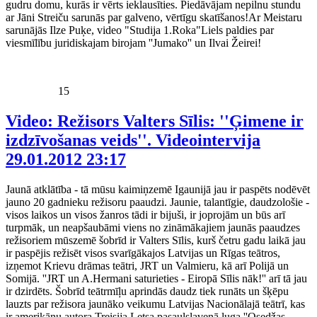
gudru domu, kurās ir vērts ieklausīties. Piedāvājam nepilnu stundu
ar Jāni Streiču sarunās par galveno, vērtīgu skatīšanos!Ar Meistaru
sarunājās Ilze Puķe, video "Studija 1.Roka"Liels paldies par
viesmīlību juridiskajam birojam ''Jumako'' un Ilvai Žeirei!
15
Video: Režisors Valters Sīlis: ''Ģimene ir
izdzīvošanas veids''. Videointervija
29.01.2012 23:17
Jaunā atklātība - tā mūsu kaimiņzemē Igaunijā jau ir paspēts nodēvēt
jauno 20 gadnieku režisoru paaudzi. Jaunie, talantīgie, daudzološie -
visos laikos un visos žanros tādi ir bijuši, ir joprojām un būs arī
turpmāk, un neapšaubāmi viens no zināmākajiem jaunās paaudzes
režisoriem mūszemē šobrīd ir Valters Sīlis, kurš četru gadu laikā jau
ir paspējis režisēt visos svarīgākajos Latvijas un Rīgas teātros,
izņemot Krievu drāmas teātri, JRT un Valmieru, kā arī Polijā un
Somijā. ''JRT un A.Hermani saturieties - Eiropā Sīlis nāk!'' arī tā jau
ir dzirdēts. Šobrīd teātrmīļu aprindās daudz tiek runāts un šķēpu
lauzts par režisora jaunāko veikumu Latvijas Nacionālajā teātrī, kas
ir amerikāņu autora Treisija Letsa pasaulslavenā luga ''Osedžas