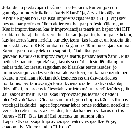
Joku dienā piedāvājam tikšanos ar cilvēkiem, kuriem joki un
gaumīgs humors ir ikdiena. Varis Klausītājs, Arvis Dejotājs un
Andris Rupais no Karaliskā Improvizācijas teātra (KIT)- viņi sevi
nesauc par profesionāliem aktieriem, bet par profesionāļiem gan.
Kas ir improvizators, kas ir improvizācijas teātris un kāpēc visi KIT
skatītāji ir karaļi, bet daži vēl lielāki karaļi- par to, kā arī par 3 lietām,
kas jāatceras katru nedēļu, par televizoru, kas jāizmet un iespēju tikt
pie ekskluzīvām RRR tumbām ir šī gandrīz 40 minūtes garā saruna.
Saruna par un ap prieku un sapratni, tātad atkal par
galveno.Karaliskais improvizācijas teātris pārstāv teātra žanru, kurā
netiek izmantots iepriekš sagatavots scenārijs, iestudēti dialogi un
nekas tāds, ko ierasti sagaidām no klasiskas teātra izrādes, jo
improvizāciju izrādēs veido vairāki īsi skeči, kur katrā epizodē pēc
skatītāju rosinātām idejām tiek izspēlēts īss un dzīvespriecīgs
notikums, bez tam svarīga loma ikvienā izrādē ir aktīvai skatītāju
līdzdalībai, jo ikviens klātesošais var ietekmēt un virzīt izrādes gaitu.
Jau sākot ar martu Karaliskās Improvizācijas teātris ik nedēļu
piedāvā vairākas dažāda rakstura un ilguma improvizācijas formas
veselīgai izklaidei , tāpēc šopavasar labas omas radīšanai noteikti ir
vērts atcerēties trīs izrāžu veidus, trīs darba dienu vakarus un trīs
burtus - KIT! Būs jautri! Lai priecīgs un humora pilns
1.aprīlis!Karaliskajā Improvizācijas teātrī viesojās Ilze Puķe,
epadomi.lv. Video: studija "1.Roka"