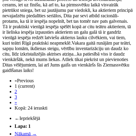
cerams, iet uz finišu, kā arī to, ka pirmssvētku laikā visvairāk
pietrūkst sniega, bet uz jautājumu par viedokli, ka aktieriem principā
nevajadzētu piedalīties seriālos, Dita par sevi atbild racionāli-
protams, ka tā ir iespēja nopelnīt, bet tas tomēr nav pats galvenais.
Tā ir praktiski vienīgā iespēja spēlēt kopā ar citu teātru aktieriem, tā
ir lieliska iespēja izpausties aktieriem un galu galā tā ir gandrīz
vienīgā iespēja redzēt latviešu aktierus lauku cilvēkiem, vai tiem,
kuri teātri Rīgā praktiski neapmeklē.Vakara gaitā runājām par teātri,
sapņu lomām, ikdienas steigu, vērtību inventarizāciju un daudz ko
citu, līdz izkristalizējās aktrises atziņa...ka patiesībā viss ir daudz
vienkāršāk, nekā mums liekas. Atliek tikai piekrist un pievienoties
Ditas vēlējumiem, lai arī Jums gaišs un vienkāršs šis Ziemassvētku
gaidīšanas laiks!
«
Previous
1
(current)
2
3
»
Kopā: 24 ieraskti
←
Iepriekšējā
Lapa: 1
Nākamā
→