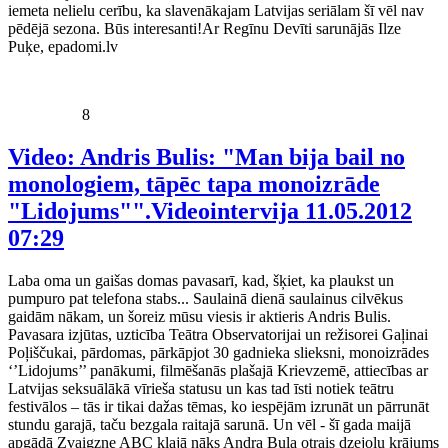
iemeta nelielu cerību, ka slavenākajam Latvijas seriālam šī vēl nav
pēdējā sezona. Būs interesanti!Ar Regīnu Devīti sarunājās Ilze
Puķe, epadomi.lv
8
Video: Andris Bulis: "Man bija bail no
monologiem, tāpēc tapa monoizrāde
"Lidojums"".Videointervija
11.05.2012
07:29
Laba oma un gaišas domas pavasarī, kad, šķiet, ka plaukst un
pumpuro pat telefona stabs... Saulainā dienā saulainus cilvēkus
gaidām nākam, un šoreiz mūsu viesis ir aktieris Andris Bulis.
Pavasara izjūtas, uzticība Teātra Observatorijai un režisorei Gaļinai
Poļiščukai, pārdomas, pārkāpjot 30 gadnieka slieksni, monoizrādes
‘’Lidojums’’ panākumi, filmēšanās plašajā Krievzemē, attiecības ar
Latvijas seksuālākā vīrieša statusu un kas tad īsti notiek teātru
festivālos – tās ir tikai dažas tēmas, ko iespējām izrunāt un pārrunāt
stundu garajā, taču bezgala raitajā sarunā. Un vēl - šī gada maijā
apgādā Zvaigzne ABC klajā nāks Andra Buļa otrais dzejoļu krājums