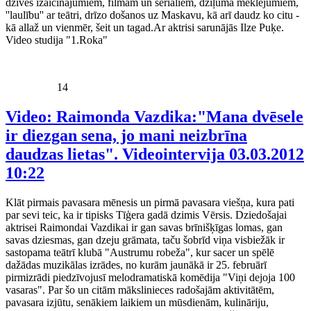
dzīves izaicinājumiem, filmām un seriāliem, dziļuma meklējumiem,
''laulību'' ar teātri, drīzo došanos uz Maskavu, kā arī daudz ko citu -
kā allaž un vienmēr, šeit un tagad.Ar aktrisi sarunājās Ilze Puķe.
Video studija "1.Roka"
14
Video: Raimonda Vazdika:"Mana dvēsele
ir diezgan sena, jo mani neizbrīna
daudzas lietas". Videointervija
03.03.2012
10:22
Klāt pirmais pavasara mēnesis un pirmā pavasara viešņa, kura pati
par sevi teic, ka ir tipisks Tīģera gadā dzimis Vērsis. Dziedošajai
aktrisei Raimondai Vazdikai ir gan savas brīnišķīgas lomas, gan
savas dziesmas, gan dzeju grāmata, taču šobrīd viņa visbiežāk ir
sastopama teātrī klubā "Austrumu robeža", kur sacer un spēlē
dažādas muzikālas izrādes, no kurām jaunākā ir 25. februārī
pirmizrādi piedzīvojusī melodramatiskā komēdija "Viņi dejoja 100
vasaras". Par šo un citām mākslinieces radošajām aktivitātēm,
pavasara izjūtu, senākiem laikiem un mūsdienām, kulināriju,