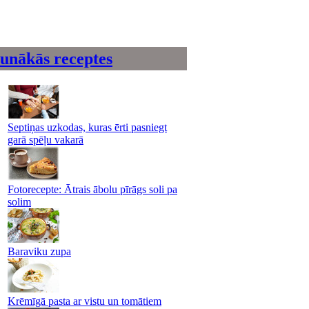
unākās receptes
Septiņas uzkodas, kuras ērti pasniegt
garā spēļu vakarā
Fotorecepte: Ātrais ābolu pīrāgs soli pa
solim
Baraviku zupa
Krēmīgā pasta ar vistu un tomātiem