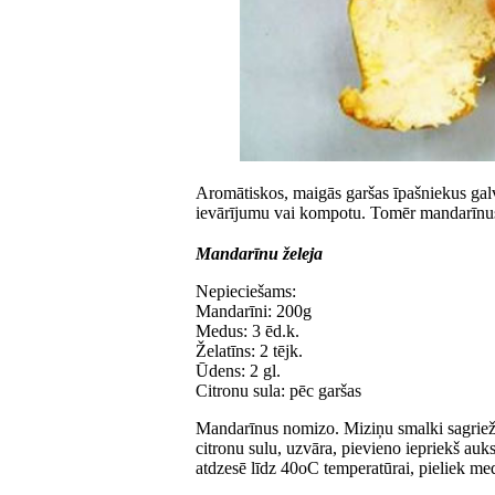
Aromātiskos, maigās garšas īpašniekus galv
ievārījumu vai kompotu. Tomēr mandarīnus
Mandarīnu želeja
Nepieciešams:
Mandarīni: 200g
Medus: 3 ēd.k.
Želatīns: 2 tējk.
Ūdens: 2 gl.
Citronu sula: pēc garšas
Mandarīnus nomizo. Miziņu smalki sagriež,
citronu sulu, uzvāra, pievieno iepriekš auk
atdzesē līdz 40oC temperatūrai, pieliek me