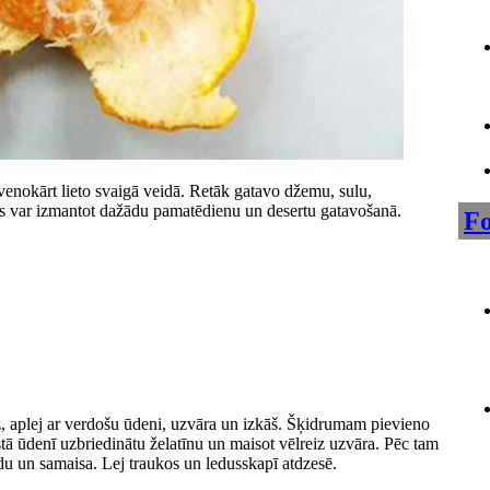
enokārt lieto svaigā veidā. Retāk gatavo džemu, sulu,
 var izmantot dažādu pamatēdienu un desertu gatavošanā.
Fo
 aplej ar verdošu ūdeni, uzvāra un izkāš. Šķidrumam pievieno
stā ūdenī uzbriedinātu želatīnu un maisot vēlreiz uzvāra. Pēc tam
du un samaisa. Lej traukos un ledusskapī atdzesē.