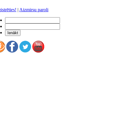
istrēties!
|
Aizmirsu paroli