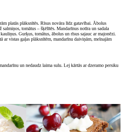
edrām platās plāksnītēs. Rīsus novāra līdz gatavībai. Ābolus
 salmiņos, tomātus – šķēlītēs. Mandarīnus notīra un sadala
kauliņus. Gurķus, tomātus, ābolus un rīsus sajauc ar majonēzi.
otā ar vistas gaļas plāksnītēm, mandarīnu daiviņām, melnajām
andarīnu un nedaudz laima sulu. Lej kārtās ar dzeramo persiku