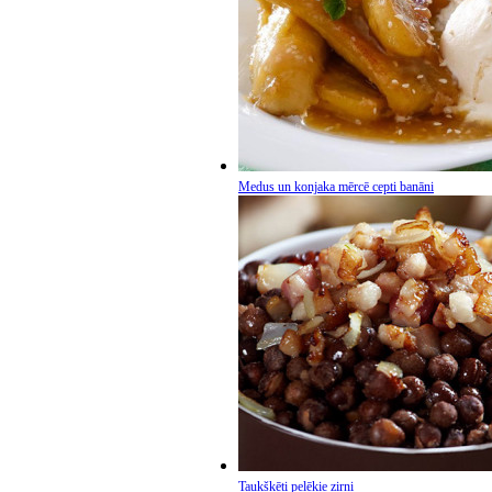
Medus un konjaka mērcē cepti banāni
Taukšķēti pelēkie zirņi