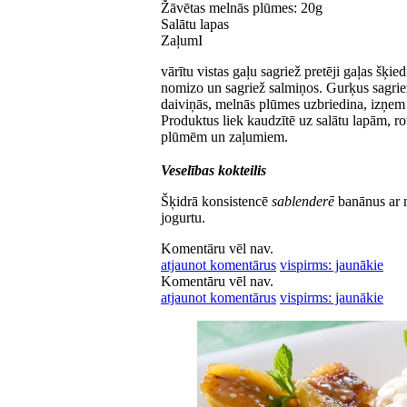
Žāvētas melnās plūmes: 20g
Salātu lapas
ZaļumI
vārītu vistas gaļu sagriež pretēji gaļas šķi
nomizo un sagriež salmiņos. Gurķus sagriež
daiviņās, melnās plūmes uzbriedina, izņem 
Produktus liek kaudzītē uz salātu lapām, r
plūmēm un zaļumiem.
Veselības kokteilis
Šķidrā konsistencē
sablenderē
banānus ar m
jogurtu.
Komentāru vēl nav.
atjaunot komentārus
vispirms: jaunākie
Komentāru vēl nav.
atjaunot komentārus
vispirms: jaunākie