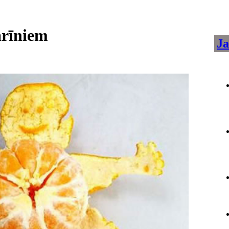
arīniem
Ja