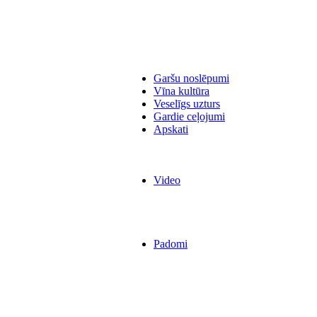
Garšu noslēpumi
Vīna kultūra
Veselīgs uzturs
Gardie ceļojumi
Apskati
Video
Padomi