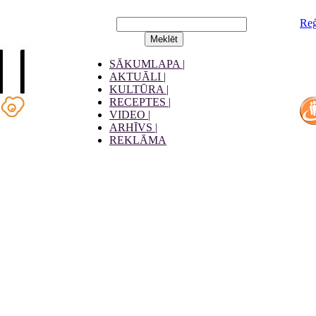
Reģ
SĀKUMLAPA |
AKTUĀLI |
KULTŪRA |
RECEPTES |
VIDEO |
ARHĪVS |
REKLĀMA