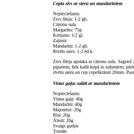
Cepta zivs ar sieru un mandarīniem
Nepieciešams:
Zivs fileja: 1-2 gb.
Citronu sula
Margarīns: 75g
Krējums: 1/2 gl.
Zaļumi
Mandarīni: 1-2 gb.
Rīvēts siers: 1-2 ēd.k.
Zivs fileju apslaka ar citronu sulu. Sagriež
pipariem, liek katlā kopā ar zaļumiem, pārl
rīvētu sieru un cep cepeškrāsnī 20min. Pasn
Vistas gaļas salāti ar mandarīniem
Nepieciešams:
Vistas gaļa: 40g
Mandarīni: 40g
Majonēze: 20g
Rīsi: 20g
Āboli: 20g
Svaigs gurķis
Tomāts