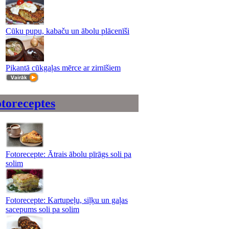
Cūku pupu, kabaču un ābolu plācenīši
Pikantā cūkgaļas mērce ar zirnīšiem
toreceptes
Fotorecepte: Ātrais ābolu pīrāgs soli pa
solim
Fotorecepte: Kartupeļu, siļķu un gaļas
sacepums soli pa solim