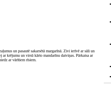
 zaļumus un pasautē sakarsētā margarīnā. Zivi ierīvē ar sāli un
ej ar krējumu un virsū kārto mandarīnu daiviņas. Pārkaisa ar
iedz ar vārītiem rīsiem.