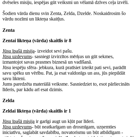
dvēseles misiju, iespējas gūt veiksmi un vēlamā dzīves ceļa izvēli.
Šodien vārda dienu svin Zenta, Zelda, Dzelde. Noskaidrosim šo
vārdu nozīmi un likteņa skaitļus.
Zenta
Zentai likteņa (vārda) skaitlis ir 8
Jūsu īpašā misija
- izveidot sevi pašu.
Jūsu uzdevums
- sasniegt izvirzītos mērķus un gūt sekmes,
izmantojot savas prasmes biznesā un vadīšanā.
Jūsu iespēju sfēra- jebkura, kurā pratīsiet izteikt pati sevi, parādīt
savu spēku un vērību. Pat, ja esat valdonīgs un ass, jūs piepildāt
savu likteni.
Jums paredzēta materiālā veiksme. Sasniedziet to, esot pārliecināts
līderis, par kādu arī esat dzimis.
Zelda
Zeldai likteņa (vārda) skaitlis ir 1
Jūsu īpašā misija
ir garīgi augt un kļūt par līderi.
Jūsu uzdevums
- būt neatkarīgam un drosmīgam, uzņemties
iniciatīvu, saglabāt savdabību, novatorismu un būt atbildīgam -