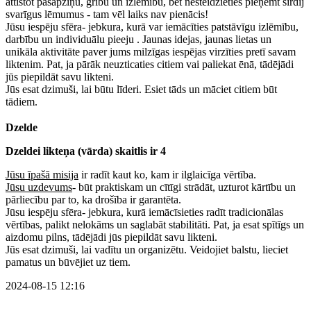
attīstot pašapziņu, gribu un izlēmību, bet nesteidzieties pieņemt sirdij
svarīgus lēmumus - tam vēl laiks nav pienācis!
Jūsu iespēju sfēra- jebkura, kurā var iemācīties patstāvīgu izlēmību,
darbību un individuālu pieeju . Jaunas idejas, jaunas lietas un
unikāla aktivitāte paver jums milzīgas iespējas virzīties pretī savam
liktenim. Pat, ja pārāk neuzticaties citiem vai paliekat ēnā, tādējādi
jūs piepildāt savu likteni.
Jūs esat dzimuši, lai būtu līderi. Esiet tāds un māciet citiem būt
tādiem.
Dzelde
Dzeldei likteņa (vārda) skaitlis ir 4
Jūsu īpašā misija
ir radīt kaut ko, kam ir ilglaicīga vērtība.
Jūsu uzdevums
- būt praktiskam un cītīgi strādāt, uzturot kārtību un
pārliecību par to, ka drošība ir garantēta.
Jūsu iespēju sfēra- jebkura, kurā iemācīsieties radīt tradicionālas
vērtības, palikt nelokāms un saglabāt stabilitāti. Pat, ja esat spītīgs un
aizdomu pilns, tādējādi jūs piepildāt savu likteni.
Jūs esat dzimuši, lai vadītu un organizētu. Veidojiet balstu, lieciet
pamatus un būvējiet uz tiem.
2024-08-15 12:16