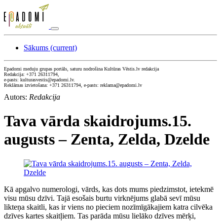
Sākums
(current)
Epadomi meduju grupas portāls, saturu nodrošina Kultūras Vēstis.lv redakcija
Redakcija: +371 26311794,
e-pasts: kulturasvestis@epadomi.lv.
Reklāmas izvietošana: +371 26311794, e-pasts: reklama@epadomi.lv
Autors:
Redakcija
Tava vārda skaidrojums.15.
augusts – Zenta, Zelda, Dzelde
Kā apgalvo numerologi, vārds, kas dots mums piedzimstot, ietekmē
visu mūsu dzīvi. Tajā esošais burtu virknējums glabā sevī mūsu
likteņa skaitli, kas ir viens no pieciem nozīmīgākajiem katra cilvēka
dzīves kartes skaitļiem. Tas parāda mūsu lielāko dzīves mērķi,