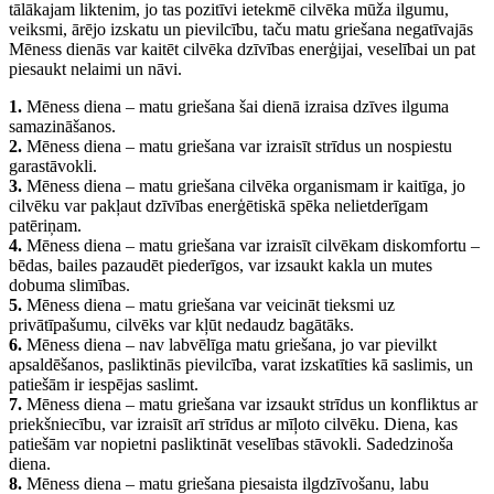
tālākajam liktenim, jo tas pozitīvi ietekmē cilvēka mūža ilgumu,
veiksmi, ārējo izskatu un pievilcību, taču matu griešana negatīvajās
Mēness dienās var kaitēt cilvēka dzīvības enerģijai, veselībai un pat
piesaukt nelaimi un nāvi.
1.
Mēness diena – matu griešana šai dienā izraisa dzīves ilguma
samazināšanos.
2.
Mēness diena – matu griešana var izraisīt strīdus un nospiestu
garastāvokli.
3.
Mēness diena – matu griešana cilvēka organismam ir kaitīga, jo
cilvēku var pakļaut dzīvības enerģētiskā spēka nelietderīgam
patēriņam.
4.
Mēness diena – matu griešana var izraisīt cilvēkam diskomfortu –
bēdas, bailes pazaudēt piederīgos, var izsaukt kakla un mutes
dobuma slimības.
5.
Mēness diena – matu griešana var veicināt tieksmi uz
privātīpašumu, cilvēks var kļūt nedaudz bagātāks.
6.
Mēness diena – nav labvēlīga matu griešana, jo var pievilkt
apsaldēšanos, pasliktinās pievilcība, varat izskatīties kā saslimis, un
patiešām ir iespējas saslimt.
7.
Mēness diena – matu griešana var izsaukt strīdus un konfliktus ar
priekšniecību, var izraisīt arī strīdus ar mīļoto cilvēku. Diena, kas
patiešām var nopietni pasliktināt veselības stāvokli. Sadedzinoša
diena.
8.
Mēness diena – matu griešana piesaista ilgdzīvošanu, labu