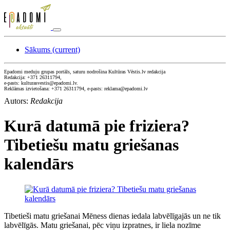
Sākums
(current)
Epadomi meduju grupas portāls, saturu nodrošina Kultūras Vēstis.lv redakcija
Redakcija: +371 26311794,
e-pasts: kulturasvestis@epadomi.lv.
Reklāmas izvietošana: +371 26311794, e-pasts: reklama@epadomi.lv
Autors:
Redakcija
Kurā datumā pie friziera?
Tibetiešu matu griešanas
kalendārs
Tibetieši matu griešanai Mēness dienas iedala labvēlīgajās un ne tik
labvēlīgās. Matu griešanai, pēc viņu izpratnes, ir liela nozīme