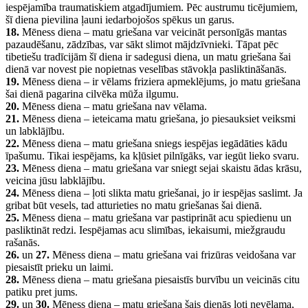
iespējamība traumatiskiem atgadījumiem. Pēc austrumu ticējumiem,
šī diena pievilina ļauni iedarbojošos spēkus un garus.
18.
Mēness diena – matu griešana var veicināt personīgās mantas
pazaudēšanu, zādzības, var sākt slimot mājdzīvnieki. Tāpat pēc
tibetiešu tradīcijām šī diena ir sadegusi diena, un matu griešana šai
dienā var novest pie nopietnas veselības stāvokļa pasliktināšanās.
19.
Mēness diena – ir vēlams friziera apmeklējums, jo matu griešana
šai dienā pagarina cilvēka mūža ilgumu.
20.
Mēness diena – matu griešana nav vēlama.
21.
Mēness diena – ieteicama matu griešana, jo piesauksiet veiksmi
un labklājību.
22.
Mēness diena – matu griešana sniegs iespējas iegādāties kādu
īpašumu. Tikai iespējams, ka kļūsiet pilnīgāks, var iegūt lieko svaru.
23.
Mēness diena – matu griešana var sniegt sejai skaistu ādas krāsu,
veicina jūsu labklājību.
24.
Mēness diena – ļoti slikta matu griešanai, jo ir iespējas saslimt. Ja
gribat būt vesels, tad atturieties no matu griešanas šai dienā.
25.
Mēness diena – matu griešana var pastiprināt acu spiedienu un
pasliktināt redzi. Iespējamas acu slimības, iekaisumi, miežgraudu
rašanās.
26.
un
27.
Mēness diena – matu griešana vai frizūras veidošana var
piesaistīt prieku un laimi.
28.
Mēness diena – matu griešana piesaistīs burvību un veicinās citu
patiku pret jums.
29.
un
30.
Mēness diena – matu griešana šais dienās ļoti nevēlama,