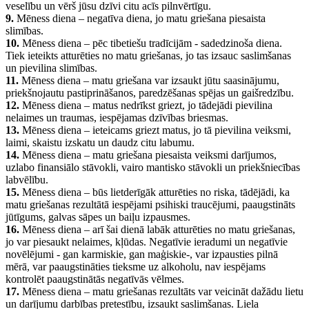
veselību un vērš jūsu dzīvi citu acīs pilnvērtīgu.
9.
Mēness diena – negatīva diena, jo matu griešana piesaista
slimības.
10.
Mēness diena – pēc tibetiešu tradīcijām - sadedzinoša diena.
Tiek ieteikts atturēties no matu griešanas, jo tas izsauc saslimšanas
un pievilina slimības.
11.
Mēness diena – matu griešana var izsaukt jūtu saasinājumu,
priekšnojautu pastiprināšanos, paredzēšanas spējas un gaišredzību.
12.
Mēness diena – matus nedrīkst griezt, jo tādejādi pievilina
nelaimes un traumas, iespējamas dzīvības briesmas.
13.
Mēness diena – ieteicams griezt matus, jo tā pievilina veiksmi,
laimi, skaistu izskatu un daudz citu labumu.
14.
Mēness diena – matu griešana piesaista veiksmi darījumos,
uzlabo finansiālo stāvokli, vairo mantisko stāvokli un priekšniecības
labvēlību.
15.
Mēness diena – būs lietderīgāk atturēties no riska, tādējādi, ka
matu griešanas rezultātā iespējami psihiski traucējumi, paaugstināts
jūtīgums, galvas sāpes un baiļu izpausmes.
16.
Mēness diena – arī šai dienā labāk atturēties no matu griešanas,
jo var piesaukt nelaimes, kļūdas. Negatīvie ieradumi un negatīvie
novēlējumi - gan karmiskie, gan maģiskie-, var izpausties pilnā
mērā, var paaugstināties tieksme uz alkoholu, nav iespējams
kontrolēt paaugstinātās negatīvās vēlmes.
17.
Mēness diena – matu griešanas rezultāts var veicināt dažādu lietu
un darījumu darbības pretestību, izsaukt saslimšanas. Liela