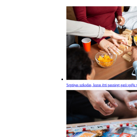
Septiņas uzkodas, kuras ērti pasniegt garā spēļu 