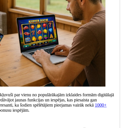
r kļuvuši par vienu no populārākajām izklaides formām digitālajā
iedāvājot jaunas funkcijas un iespējas, kas piesaista gan
teresanti, ka šodien spēlētājiem pieejamas vairāk nekā
1000+
onusu iespējām.