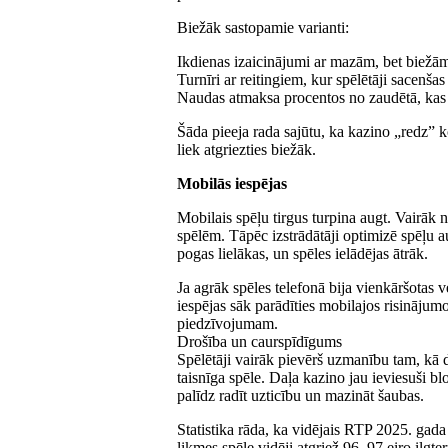
Biežāk sastopamie varianti:
Ikdienas izaicinājumi ar mazām, bet biežā
Turnīri ar reitingiem, kur spēlētāji sacenšas
Naudas atmaksa procentos no zaudētā, kas ļ
Šāda pieeja rada sajūtu, ka kazino „redz” k
liek atgriezties biežāk.
Mobilās iespējas
Mobilais spēļu tirgus turpina augt. Vairāk 
spēlēm. Tāpēc izstrādātāji optimizē spēļu a
pogas lielākas, un spēles ielādējas ātrāk.
Ja agrāk spēles telefonā bija vienkāršotas 
iespējas sāk parādīties mobilajos risinājum
piedzīvojumam.
Drošība un caurspīdīgums
Spēlētāji vairāk pievērš uzmanību tam, kā
taisnīga spēle. Daļa kazino jau ieviesuši bl
palīdz radīt uzticību un mazināt šaubas.
Statistika rāda, ka vidējais RTP 2025. gad
likmes spēle vidēji atgriež 96–97 eiro ilgte