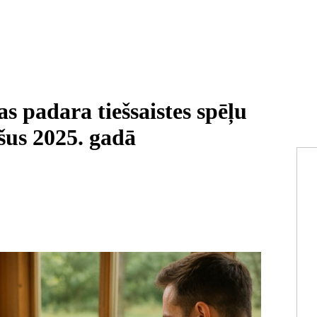
s padara tiešsaistes spēļu
šus 2025. gadā