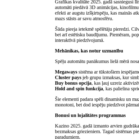
Grafikas kvalitāte 2025. gadā sasniegusi lī
automāti piedāvā 3D animācijas, kinofilmu 
efekti ar augstu izšķirtspēju, kas mainās atk
mazs stāsts ar savu atmosfēru.
Šāda pieeja ietekmē spēlētāju pieredzi. Cilv
bet arī estētisku baudījumu. Piemēram, popu
interaktīvā piedzīvojumā.
Mehānikas, kas notur uzmanību
Spēļu automātu panākumus lielā mērā nosaka
Megaways
sistēma ar tūkstošiem iespējam
Cluster pays
jeb grupu izmaksas, kur simbo
Buy bonus opcija
, kas ļauj uzreiz aktivi
Hold and spin funkcija
, kas palielina spr
Šie elementi padara spēli dinamisku un mazā
monotoni, bet dod iespēju piedzīvot pārmai
Bonusi un lojalitātes programmas
Kazino 2025. gadā izmanto arvien gudrākas 
bezmaksas griezieniem. Tagad sistēmas pied
paradumiem.