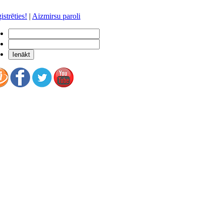
istrēties!
|
Aizmirsu paroli