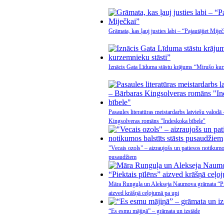
Grāmata, kas ļauj justies labi – “Pajautājiet Miječ
Iznācis Gata Līduma stāstu krājums “Mirušo kur
Pasaules literatūras meistardarbs latviešu valodā
Kingsolveras romāns "Indeskoka bībele"
"Vecais ozols" – aizraujošs un patiesos notikumos
pusaudžiem
Māra Runguļa un Alekseja Naumova grāmata “Pie
aizved krāšņā ceļojumā pa upi
“Es esmu mājiņā” – grāmata un izstāde