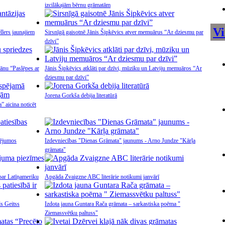
izcilākajām bērnu grāmatām
Vi
llers jaunajiem
Sirsnīgā gaisotnē Jānis Šipkēvics atver memuārus “Ar dziesmu par
dzīvi”
ānu “Paslēpes ar
Jānis Šipkēvics atklāti par dzīvi, mūziku un Latviju memuāros “Ar
dziesmu par dzīvi”
Jorena Gorkša debija literatūrā
 aicina noticēt
lējumos
Izdevniecības "Dienas Grāmata" jaunums - Arno Jundze "Kārļa
grāmata"
par Latīņameriku
Apgāda Zvaigzne ABC literārie notikumi janvārī
ls Geitss
Izdota jauna Guntara Rača grāmata – sarkastiska poēma "
Ziemassvētku paltuss"