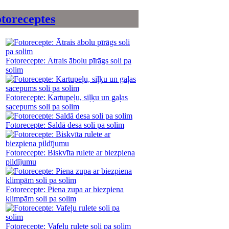
toreceptes
Fotorecepte: Ātrais ābolu pīrāgs soli pa
solim
Fotorecepte: Kartupeļu, siļķu un gaļas
sacepums soli pa solim
Fotorecepte: Saldā desa soli pa solim
Fotorecepte: Biskvīta rulete ar biezpiena
pildījumu
Fotorecepte: Piena zupa ar biezpiena
klimpām soli pa solim
Fotorecepte: Vafeļu rulete soli pa solim