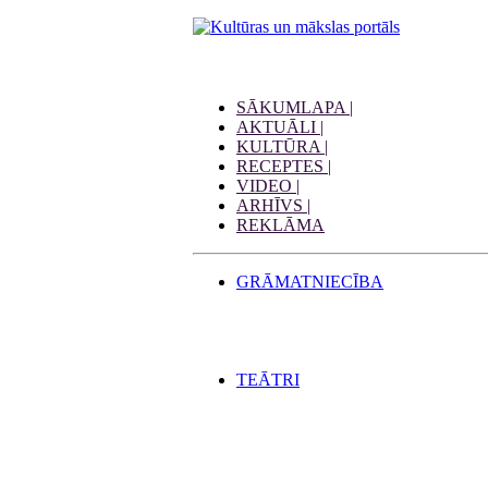
SĀKUMLAPA |
AKTUĀLI |
KULTŪRA |
RECEPTES |
VIDEO |
ARHĪVS |
REKLĀMA
GRĀMATNIECĪBA
TEĀTRI