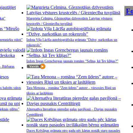
Fo
kai”
Margrieta Celmiņa. Gleznotājas dzīvesstāsts Latvijas vēstures
krustcelēs / Glezniecība tuvplānā
zemnieku stāsti”
Izdota Viļa Lācīša autobiogrāfiska grāmata “Dzīve, narkotikas un
rokenrols”
Izdots Ingas Grencbergas jaunais romāns “Selīna, kā Tev klājas?”
 – Bārbaras
 balstīts stāsts
Tara Menona – romāna “Zem ūdens” autore – viesosies Rīgā un
tiksies ar lasītājiem
ktais pīlēns”
Alternatīva literatūras pieredze gaļas paviljonā – Dzejas pusnakts
Centrāltirgū
Daces Krēsliņas grāmata otro gadu pēc kārtas nonāk starp pasaules