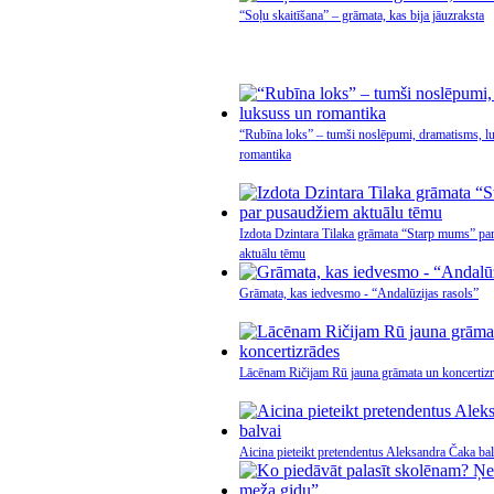
“Soļu skaitīšana” – grāmata, kas bija jāuzraksta
“Rubīna loks” – tumši noslēpumi, dramatisms, l
romantika
Izdota Dzintara Tilaka grāmata “Starp mums” pa
aktuālu tēmu
Grāmata, kas iedvesmo - “Andalūzijas rasols”
Lācēnam Ričijam Rū jauna grāmata un koncertiz
Aicina pieteikt pretendentus Aleksandra Čaka bal