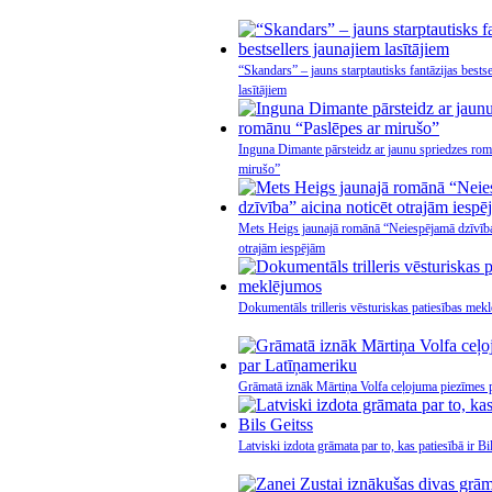
“Skandars” – jauns starptautisks fantāzijas bestse
lasītājiem
Inguna Dimante pārsteidz ar jaunu spriedzes rom
mirušo”
Mets Heigs jaunajā romānā “Neiespējamā dzīvība”
otrajām iespējām
Dokumentāls trilleris vēsturiskas patiesības mek
Grāmatā iznāk Mārtiņa Volfa ceļojuma piezīmes 
Latviski izdota grāmata par to, kas patiesībā ir Bi