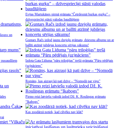
Evijas Martukānes pirmā grāmata “Četrdesmit burkas gurķu” –
dzīvespriecīgi stāsti valodas baudītājiem
uksuss un
Guntars Račs izdod jaunu dzejoļu grāmatu, dziesmu albumu un ar
ballīti atzīmē jubilejas koncertu sērijas sākumu!
r pusaudžiem
Izdota Gata Līduma “pāru triloģijas” trešā grāmata “Pāru pēdējais
(uz)nāciens”
Romāns, kas aizrauj kā pati dzīve – “Nomodā par viņu”
rādes
Pirmo reizi latviešu valodā izdod Dž. K. Roulingas grāmatu
“Ikabogs”
Kas zoodārzā notiek, kad cilvēku nav klāt?
vai