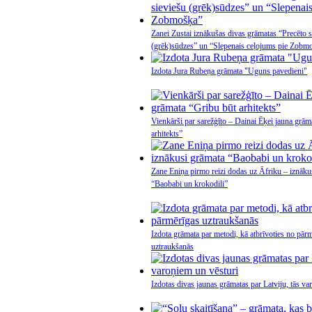
Zanei Zustai iznākušas divas grāmatas “Precēto s
(grēk)sūdzes” un “Slepenais ceļojums pie Zobm
Izdota Jura Rubeņa grāmata "Uguns pavedieni"
Vienkārši par sarežģīto – Dainai Ēķei jauna grām
arhitekts”
Zane Eniņa pirmo reizi dodas uz Āfriku – iznāku
“Baobabi un krokodili”
Izdota grāmata par metodi, kā atbrīvoties no pār
uztraukšanās
Izdotas divas jaunas grāmatas par Latviju, tās va