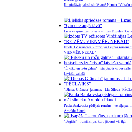
Ko piedāvāt palasīt skolēnam? Ņemiet “Vilkaču 
Lielisks spriedzes romāns – Līzas Džūelas “Ģim
Izdots TV režisores Virdžīnijas Lejiņas romān
VIENMĒR. NEKAD"
"Ērkšķu un rožu galms" - starptautisks bestsellers
latviešu valodā
"Dienas Grāmata" jaunums - Lita Silova "PĒC
Paula Bankovska pēdējais romāns - versija par m
Arnoldu Plaudi
“Bagāža” – romāns, par kuru jādomā vēl ilgi