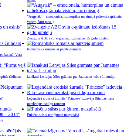
diena"
“Augstāk” – emocionāla, humorpilna un atmiņā paliekoša grāmata
visiem, kuri pieaug
Zvaigzne ABC svin e-grāmatu izdošanas 15 gadu jubileju
Romantisks romāns ar pārsteigumiem
ga kabatā. Vara
tpūtīs rītdienas
Iznākusi Lenvijas Sīles grāmata par Jaunatnes teātra 1. studiju
zi"
Leģendārā erotiskā žurnāla "Princese" izdevēja Rita Lasmane
uzrakstījusi stilīgu romānu
Puisēna stāsts par ģimeni mazpilsētā
is