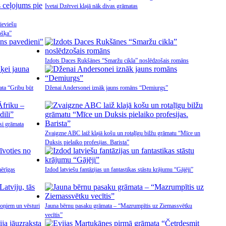
Ivetai Dzērvei klajā nāk divas grāmatas
ieviešu
ošķa”
Izdots Daces Rukšānes “Smaržu cikla” noslēdzošais romāns
ata “Gribu būt
Dženai Andersonei iznāk jauns romāns “Demiurgs”
si grāmata
Zvaigzne ABC laiž klajā košu un rotaļīgu bilžu grāmatu “Mīce un
Duksis pielaiko profesijas. Barista”
mērīgas
Izdod latviešu fantāzijas un fantastikas stāstu krājumu “Gājēji”
roņiem un vēsturi
Jauna bērnu pasaku grāmata – “Mazrumpītis uz Ziemassvētku
vecītis”