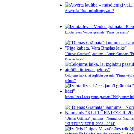
Atvērta laulība – mūsdienīgi vai...?
Izdota Ievas Veides grāmata "Piens un asinis"
"Dienas Grāmata" jaunums - Lauris Gundars "Pi
Braslas laiks"
Ceļojums laikā, lai izglābtu pasauli: “Pirms vējš a
pelnus”
Izdota Ilzes Lāces jaunā grāmata "Plēšputnam līd
"Dienas Grāmata" jaunums - Normunds Nauman
"KULTŪRNIEZE II. 2008—2014"