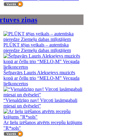
rtuves ziņas
PLŪKT tējas veikals – autentiska
pieredze Ziemeļu dabas mīļotājiem
Šefpavārs Lauris Aleksejevs muzicēs
kopā ar čellu trio “MELO-M” Vecgada
lielkoncertos
“Vienaldzīgo nav! Vircoti lasāmgabali
miesai un dvēselei”
Ar lielu izēšanos atvērts recepšu krājums
"R*sols"