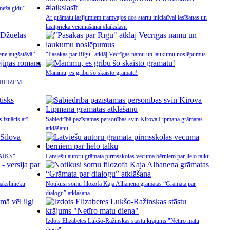
meža gidu”
Ar grāmatu lasījumiem tramvajos dos startu iniciatīvai lasīšanas un
lasītprieka veicināšanai #laikslasīt
ene augšstāvā”
"Pasakas par Rīgu" atklāj Vecrīgas namu un laukumu noslēpumus
Mammu, es gribu šo skaisto grāmatu!
s "REIZĒM.
 iznācis arī
Sabiedrībā pazīstamas personības svin Kirova Lipmana grāmatas
atklāšanu
LAIKS"
Latviešu autoru grāmata pirmsskolas vecuma bērniem par lielo talku
ākslinieku
Notikusi somu filozofa Kaja Alhanena grāmatas “Grāmata par
dialogu” atklāšana
Izdots Elizabetes Lukšo-Ražinskas stāstu krājums "Netīro matu