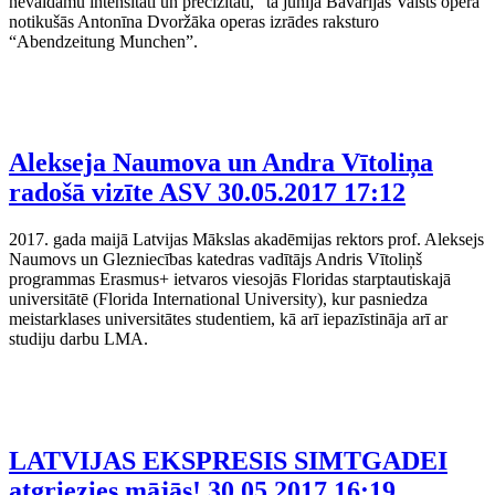
nevaldāmu intensitāti un precizitāti,” tā jūnijā Bavārijas Valsts operā
notikušās Antonīna Dvoržāka operas izrādes raksturo
“Abendzeitung Munchen”.
Alekseja Naumova un Andra Vītoliņa
radošā vizīte ASV
30.05.2017 17:12
2017. gada maijā Latvijas Mākslas akadēmijas rektors prof. Aleksejs
Naumovs un Glezniecības katedras vadītājs Andris Vītoliņš
programmas Erasmus+ ietvaros viesojās Floridas starptautiskajā
universitātē (Florida International University), kur pasniedza
meistarklases universitātes studentiem, kā arī iepazīstināja arī ar
studiju darbu LMA.
LATVIJAS EKSPRESIS SIMTGADEI
atgriezies mājās!
30.05.2017 16:19