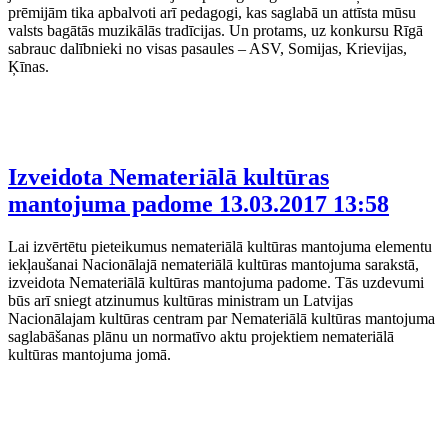
prēmijām tika apbalvoti arī pedagogi, kas saglabā un attīsta mūsu
valsts bagātās muzikālās tradīcijas. Un protams, uz konkursu Rīgā
sabrauc dalībnieki no visas pasaules – ASV, Somijas, Krievijas,
Ķīnas.
Izveidota Nemateriālā kultūras
mantojuma padome
13.03.2017 13:58
Lai izvērtētu pieteikumus nemateriālā kultūras mantojuma elementu
iekļaušanai Nacionālajā nemateriālā kultūras mantojuma sarakstā,
izveidota Nemateriālā kultūras mantojuma padome. Tās uzdevumi
būs arī sniegt atzinumus kultūras ministram un Latvijas
Nacionālajam kultūras centram par Nemateriālā kultūras mantojuma
saglabāšanas plānu un normatīvo aktu projektiem nemateriālā
kultūras mantojuma jomā.