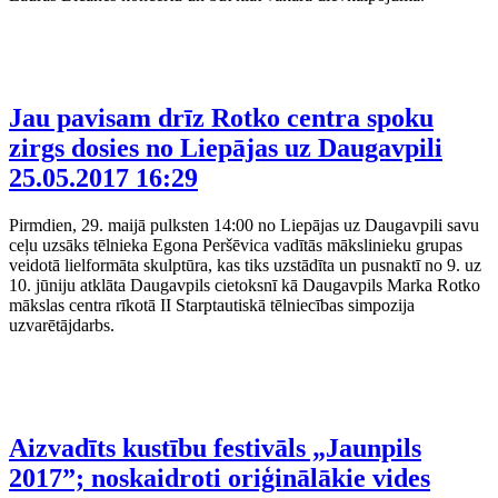
Jau pavisam drīz Rotko centra spoku
zirgs dosies no Liepājas uz Daugavpili
25.05.2017 16:29
Pirmdien, 29. maijā pulksten 14:00 no Liepājas uz Daugavpili savu
ceļu uzsāks tēlnieka Egona Peršēvica vadītās mākslinieku grupas
veidotā lielformāta skulptūra, kas tiks uzstādīta un pusnaktī no 9. uz
10. jūniju atklāta Daugavpils cietoksnī kā Daugavpils Marka Rotko
mākslas centra rīkotā II Starptautiskā tēlniecības simpozija
uzvarētājdarbs.
Aizvadīts kustību festivāls „Jaunpils
2017”; noskaidroti oriģinālākie vides