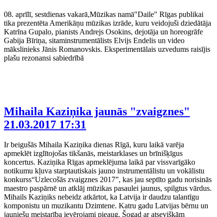
08. aprīlī, sestdienas vakarā,Mūzikas namā"Daile" Rīgas publikai
tika prezentēta Amerikāņu mūzikas izrāde, kuru veidojuši dziedātāja
Katrīna Gupalo, pianists Andrejs Osokins, dejotāja un horeogrāfe
Gabija Bīriņa, sitaminstrumentālists Elvijs Endelis un video
mākslinieks Jānis Romanovskis. Eksperimentālais uzvedums raisījis
plašu rezonansi sabiedrībā
Mihaila Kaziņika jaunās "zvaigznes"
21.03.2017 17:31
Ir beigušās Mihaila Kaziņika dienas Rīgā, kuru laikā varēja
apmeklēt izglītojošas tikšanās, meistarklases un brīnišķīgus
koncertus. Kaziņika Rīgas apmeklējuma laikā par vissvarīgāko
notikumu kļuva starptautiskais jauno instrumentālistu un vokālistu
konkurss“Uzlecošās zvaigznes 2017”, kas jau septīto gadu norisinās
maestro paspārnē un atklāj mūzikas pasaulei jaunus, spilgtus vārdus.
Mihails Kaziņiks nebeidz atkārtot, ka Latvija ir daudzu talantīgu
komponistu un muzikantu Dzimtene. Katru gadu Latvijas bērnu un
jauniešu meistarība ievērojami pieaug. Šogad ar atsevišķām