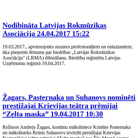
Nodibināta Latvijas Rokmūzikas
Asociācija
24.04.2017 15:22
19.03.2017., apvienojoties nozares profesionāļiem un entuziastiem,
tika pieņemts lēmums par biedrības „Latvijas Rokmūzikas
Asociācija” (LRMA) dibināšanu. Biedrība reģistrēta Latvijas
Uzņēmumu reģistrā 19.04.2017.
Žagars, Pasternaka un Suhanovs nominēti
prestižajai Krievijas teātra prēmijai
“Zelta maska”
19.04.2017 10:30
Režisors Andrejs Žagars, kostīmu māksliniece Kristīne Pasternaka
un mākslinieks Reinis Suhanovs izvirzīti prestižajai Krievijas