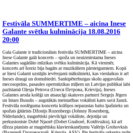
Festivāla SUMMERTIME – aicina Inese
Galante svētku kulminācija
18.08.2016
20:00
Gala Galante ir tradicionālais festivāla SUMMERTIME – aicina
Inese Galante galā koncerts – spoža un neaizmirstama Ineses
Galantes sagādāto mūzikas svētku kulminācija. Kā vienmēr,
koncerts arī šoreiz bija bagāts ar muzikāliem pārsteigumiem. Kopā
ar Inesi Galanti uzstājās ievērojami mākslinieki, kas vienlaikus ir arī
Ineses draugi un domubiedri. Sanktpēterburgas skolu apguvušais
mecosoprāns, pasaules opermūzikas mīļiem un Latvijas publikai labi
pazīstamā Oļesja Petrova (Олеся Петрова, Krievija), Ineses
Galantes aroda kolēģi un atsaucīgi skatuves partneri Sergejs Jēgers
un Intars Busulis – augstākās meistarības vokālisti katrs savā žanrā.
Festivāla noslēguma koncertu krāšņos neparastas balss īpašnieks un
spožais ģitārists Džonijs Rozenbergs (Johnny Rosenberg,
Nīderlande), magnētiski pievilcīgā vokāliste, dejotāja un
perkusioniste Dobē Njaorē (Dobet Gnahoré, Kotdivuāra), kā arī
džeza pianists ar magnētisku klavierskanējumu Valērijs Grohovksis
(Валерий Гроховоский, Krievija, ASV). Pie festivāla orķestra pults