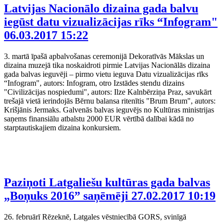
Latvijas Nacionālo dizaina gada balvu
iegūst datu vizualizācijas rīks “Infogram"
06.03.2017 15:22
3. martā īpašā apbalvošanas ceremonijā Dekoratīvās Mākslas un
dizaina muzejā tika noskaidroti pirmie Latvijas Nacionālās dizaina
gada balvas ieguvēji – pirmo vietu ieguva Datu vizualizācijas rīks
“Infogram", autors: Infogram, otro Izstādes stendu dizains
"Civilizācijas nospiedumi", autors: Ilze Kalnbērziņa Praz, savukārt
trešajā vietā ierindojās Bērnu balansa ritenītis "Brum Brum", autors:
Krišjānis Jermaks. Galvenās balvas ieguvējs no Kultūras ministrijas
saņems finansiālu atbalstu 2000 EUR vērtībā dalībai kādā no
starptautiskajiem dizaina konkursiem.
Paziņoti Latgaliešu kultūras gada balvas
„Boņuks 2016” saņēmēji
27.02.2017 10:19
26. februārī Rēzeknē, Latgales vēstniecībā GORS, svinīgā