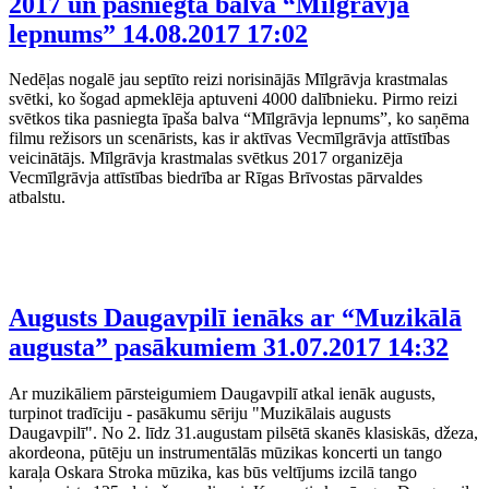
2017 un pasniegta balva “Mīlgrāvja
lepnums”
14.08.2017 17:02
Nedēļas nogalē jau septīto reizi norisinājās Mīlgrāvja krastmalas
svētki, ko šogad apmeklēja aptuveni 4000 dalībnieku. Pirmo reizi
svētkos tika pasniegta īpaša balva “Mīlgrāvja lepnums”, ko saņēma
filmu režisors un scenārists, kas ir aktīvas Vecmīlgrāvja attīstības
veicinātājs. Mīlgrāvja krastmalas svētkus 2017 organizēja
Vecmīlgrāvja attīstības biedrība ar Rīgas Brīvostas pārvaldes
atbalstu.
Augusts Daugavpilī ienāks ar “Muzikālā
augusta” pasākumiem
31.07.2017 14:32
Ar muzikāliem pārsteigumiem Daugavpilī atkal ienāk augusts,
turpinot tradīciju - pasākumu sēriju "Muzikālais augusts
Daugavpilī". No 2. līdz 31.augustam pilsētā skanēs klasiskās, džeza,
akordeona, pūtēju un instrumentālās mūzikas koncerti un tango
karaļa Oskara Stroka mūzika, kas būs veltījums izcilā tango