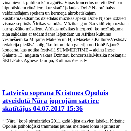
viņa pievelk publiku kā magnēts. Viņas koncertus nereti dēvē par
hipnotiskiem rituāliem, kur skatītājs ļaujas Dobē Njaorē balss
valdzinošajam spēkam un ķermeņa akrobātiskajām
kustībām.Gadsimtos dziedātas mūzikas spēku Dobē Njaorē izdzied
vismaz septiņās Āfrikas valodās. Mūzikas gardēžu vidū viņu uzskata
par spožāko mūsdienu Āfrikas mūzikas interpreti, ko nozīmīguma
ziņā salīdzina ar tādām žanra leģendām un Āfrikas kultūras
vēstnešiem kā Mirjama Makeba un Hjū Masekela.KultūrasVēstis.lv
redakcija piedāvā spilgtāko fotomirkļu galeriju no Dobē Njaorē
koncerta, kas notika festivālā SUMMERTIME – aicina Inese
Galante 13. augusta vakarā Dzintaru koncertzālē.Mūzika noskaņai:
ŠEIT.Foto: Agnese Tauriņa, KultūrasVēstis.lv
Latviešu soprāna Kristīnes Opolais
atveidotā Nāra joprojām satriec
skatītājus
04.07.2017 15:36
““Nāra” kopš pirmizrādes 2011.gadā kļūst aizvien labāka. Kristīne
Opolais psiholoģiski traumētas jaunas meitenes lomā iegrimst ar