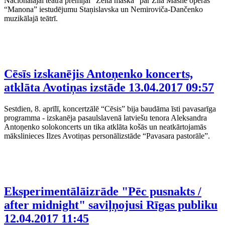
Nacionālajai teātra prēmijai “Zelta maska” par Žila Masnē operas
“Manona” iestudējumu Staņislavska un Nemiroviča‑Dančenko
muzikālajā teātrī.
Cēsīs izskanējis Antoņenko koncerts,
atklāta Avotiņas izstāde
13.04.2017 09:57
Sestdien, 8. aprīlī, koncertzālē “Cēsis” bija baudāma īsti pavasarīga
programma - izskanēja pasaulslavenā latviešu tenora Aleksandra
Antoņenko solokoncerts un tika atklāta košās un neatkārtojamās
mākslinieces Ilzes Avotiņas personālizstāde “Pavasara pastorāle”.
Eksperimentālāizrāde "Pēc pusnakts /
after midnight" saviļņojusi Rīgas publiku
12.04.2017 11:45