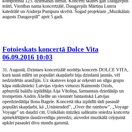
komponista 125. dzimšanas dienai. Koncerti skanēs gan Daugavpils
teātrī, Vienības nama koncertzālē, Daugavpils Mārtiņa Lutera
katedrālē un Andreja Pumpura skvērā. Šogad projektam „Muzikālais
augusts Daugavpilī” aprit 5 gadi.
Fotoieskats koncertā Dolce Vita
06.09.2016 10:03
31. Augustā, Dzintaru koncertzālē noritēja koncerts DOLCE VITA,
kurā tautā mīlēti un populāri skaņdarbi bija dzirdami jaunās, vēl
nedzirdētās aranžijās. Uz skatuves kopā ar orķestri un stīgu grupu
kāpa mākslinieki: Latvijas vijoles virtuozs Raimonds Ozols,
apburošā balāžu izpildītāja Aija Vītoliņa, šarmantais dziedātājs un
trompetists Andris Ābelīte un vienmēr fantastiskā Latvijas
operdziedātāja Ilona Bagele. Koncertā tika izpildīti tādi pasaulē
populāri skaņdarbi, kā „Unintended”, „Over the rainbow”, „Voyage
Voyage” un daudzi citi. Unikālais mūziķu salikums sniedza koncerta
apmeklētājiem daudzveidīgu pieredzi, aizvedot muzikālā ceļojumā
apkārt pasaulei divu stundu garumā.