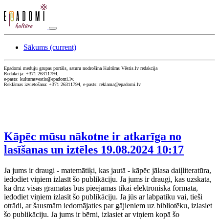
Sākums
(current)
Epadomi meduju grupas portāls, saturu nodrošina Kultūras Vēstis.lv redakcija
Redakcija: +371 26311794,
e-pasts: kulturasvestis@epadomi.lv.
Reklāmas izvietošana: +371 26311794, e-pasts: reklama@epadomi.lv
Kāpēc mūsu nākotne ir atkarīga no
lasīšanas un iztēles
19.08.2024 10:17
Ja jums ir draugi - matemātiķi, kas jautā - kāpēc jālasa daiļliteratūra,
iedodiet viņiem izlasīt šo publikāciju. Ja jums ir draugi, kas uzskata,
ka drīz visas grāmatas būs pieejamas tikai elektroniskā formātā,
iedodiet viņiem izlasīt šo publikāciju. Ja jūs ar labpatiku vai, tieši
otrādi, ar šausmām iedomājaties par gājieniem uz bibliotēku, izlasiet
šo publikāciju. Ja jums ir bērni, izlasiet ar viņiem kopā šo