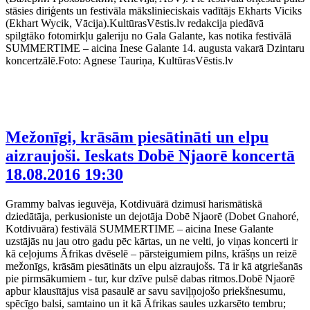
stāsies diriģents un festivāla mākslinieciskais vadītājs Ekharts Viciks
(Ekhart Wycik, Vācija).KultūrasVēstis.lv redakcija piedāvā
spilgtāko fotomirkļu galeriju no Gala Galante, kas notika festivālā
SUMMERTIME – aicina Inese Galante 14. augusta vakarā Dzintaru
koncertzālē.Foto: Agnese Tauriņa, KultūrasVēstis.lv
Mežonīgi, krāsām piesātināti un elpu
aizraujoši. Ieskats Dobē Njaorē koncertā
18.08.2016 19:30
Grammy balvas ieguvēja, Kotdivuārā dzimusī harismātiskā
dziedātāja, perkusioniste un dejotāja Dobē Njaorē (Dobet Gnahoré,
Kotdivuāra) festivālā SUMMERTIME – aicina Inese Galante
uzstājās nu jau otro gadu pēc kārtas, un ne velti, jo viņas koncerti ir
kā ceļojums Āfrikas dvēselē – pārsteigumiem pilns, krāšņs un reizē
mežonīgs, krāsām piesātināts un elpu aizraujošs. Tā ir kā atgriešanās
pie pirmsākumiem - tur, kur dzīve pulsē dabas ritmos.Dobē Njaorē
apbur klausītājus visā pasaulē ar savu saviļņojošo priekšnesumu,
spēcīgo balsi, samtaino un it kā Āfrikas saules uzkarsēto tembru;