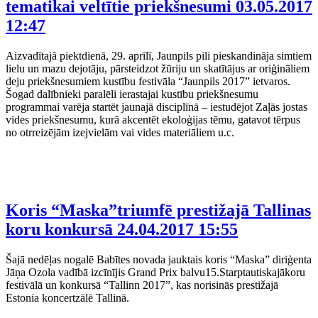
tematikai veltītie priekšnesumi
03.05.2017
12:47
Aizvadītajā piektdienā, 29. aprīlī, Jaunpils pili pieskandināja simtiem
lielu un mazu dejotāju, pārsteidzot žūriju un skatītājus ar oriģināliem
deju priekšnesumiem kustību festivāla “Jaunpils 2017” ietvaros.
Šogad dalībnieki paralēli ierastajai kustību priekšnesumu
programmai varēja startēt jaunajā disciplīnā – iestudējot Zaļās jostas
vides priekšnesumu, kurā akcentēt ekoloģijas tēmu, gatavot tērpus
no otrreizējām izejvielām vai vides materiāliem u.c.
Koris “Maska”triumfē prestižajā Tallinas
koru konkursā
24.04.2017 15:55
Šajā nedēļas nogalē Babītes novada jauktais koris “Maska” diriģenta
Jāņa Ozola vadībā izcīnījis Grand Prix balvu15.Starptautiskajākoru
festivālā un konkursā “Tallinn 2017”, kas norisinās prestižajā
Estonia koncertzālē Tallinā.