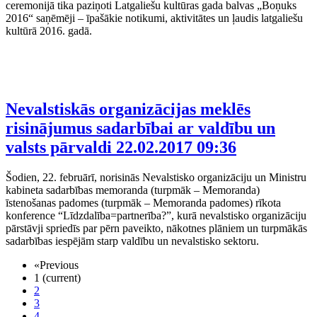
ceremonijā tika paziņoti Latgaliešu kultūras gada balvas „Boņuks
2016“ saņēmēji – īpašākie notikumi, aktivitātes un ļaudis latgaliešu
kultūrā 2016. gadā.
Nevalstiskās organizācijas meklēs
risinājumus sadarbībai ar valdību un
valsts pārvaldi
22.02.2017 09:36
Šodien, 22. februārī, norisinās Nevalstisko organizāciju un Ministru
kabineta sadarbības memoranda (turpmāk – Memoranda)
īstenošanas padomes (turpmāk – Memoranda padomes) rīkota
konference “Līdzdalība=partnerība?”, kurā nevalstisko organizāciju
pārstāvji spriedīs par pērn paveikto, nākotnes plāniem un turpmākās
sadarbības iespējām starp valdību un nevalstisko sektoru.
«
Previous
1
(current)
2
3
4