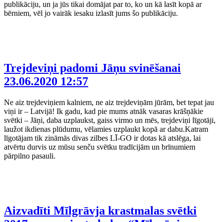
publikāciju, un ja jūs tikai domājat par to, ko un kā lasīt kopā ar
bērniem, vēl jo vairāk iesaku izlasīt jums šo publikāciju.
Trejdeviņi padomi Jāņu svinēšanai
23.06.2020 12:57
Ne aiz trejdeviņiem kalniem, ne aiz trejdeviņām jūrām, bet tepat jau
viņi ir – Latvijā! Ik gadu, kad pie mums atnāk vasaras krāšņākie
svētki – Jāņi, daba uzplaukst, gaiss virmo un mēs, trejdeviņi līgotāji,
laužot ikdienas plūdumu, vēlamies uzplaukt kopā ar dabu.Katram
līgotājam tik zināmās divas zilbes LĪ-GO ir dotas kā atslēga, lai
atvērtu durvis uz mūsu senču svētku tradīcijām un brīnumiem
pārpilno pasauli.
Aizvadīti Mīlgrāvja krastmalas svētki