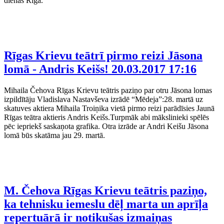
dienas Rīgā.
Rīgas Krievu teātrī pirmo reizi Jāsona
lomā - Andris Keišs!
20.03.2017 17:16
Mihaila Čehova Rīgas Krievu teātris paziņo par otru Jāsona lomas
izpildītāju Vladislava Nastavševa izrādē “Mēdeja”:28. martā uz
skatuves aktiera Mihaila Troiņika vietā pirmo reizi parādīsies Jaunā
Rīgas teātra aktieris Andris Keišs.Turpmāk abi mākslinieki spēlēs
pēc iepriekš saskaņota grafika. Otra izrāde ar Andri Keišu Jāsona
lomā būs skatāma jau 29. martā.
M. Čehova Rīgas Krievu teātris paziņo,
ka tehnisku iemeslu dēļ marta un aprīļa
repertuārā ir notikušas izmaiņas