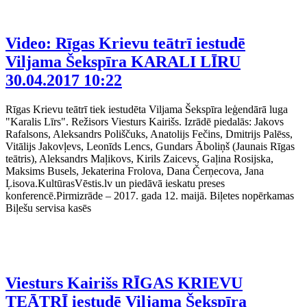
Video: Rīgas Krievu teātrī iestudē
Viljama Šekspīra KARALI LĪRU
30.04.2017 10:22
Rīgas Krievu teātrī tiek iestudēta Viljama Šekspīra leģendārā luga
"Karalis Līrs". Režisors Viesturs Kairišs. Izrādē piedalās: Jakovs
Rafalsons, Aleksandrs Poliščuks, Anatolijs Fečins, Dmitrijs Palēss,
Vitālijs Jakovļevs, Leonīds Lencs, Gundars Āboliņš (Jaunais Rīgas
teātris), Aleksandrs Maļikovs, Kirils Zaicevs, Gaļina Rosijska,
Maksims Busels, Jekaterina Frolova, Dana Čerņecova, Jana
Ļisova.KultūrasVēstis.lv un piedāvā ieskatu preses
konferencē.Pirmizrāde – 2017. gada 12. maijā. Biļetes nopērkamas
Biļešu servisa kasēs
Viesturs Kairišs RĪGAS KRIEVU
TEĀTRĪ iestudē Viljama Šekspīra