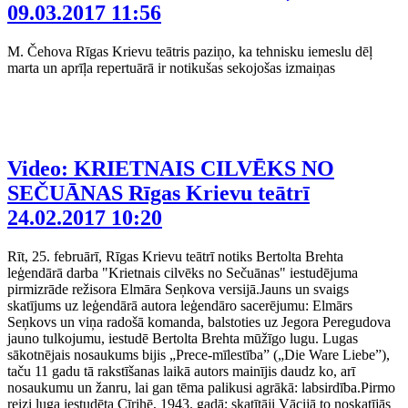
09.03.2017 11:56
M. Čehova Rīgas Krievu teātris paziņo, ka tehnisku iemeslu dēļ
marta un aprīļa repertuārā ir notikušas sekojošas izmaiņas
Video: KRIETNAIS CILVĒKS NO
SEČUĀNAS Rīgas Krievu teātrī
24.02.2017 10:20
Rīt, 25. februārī, Rīgas Krievu teātrī notiks Bertolta Brehta
leģendārā darba "Krietnais cilvēks no Sečuānas" iestudējuma
pirmizrāde režisora Elmāra Seņkova versijā.Jauns un svaigs
skatījums uz leģendārā autora leģendāro sacerējumu: Elmārs
Seņkovs un viņa radošā komanda, balstoties uz Jegora Peregudova
jauno tulkojumu, iestudē Bertolta Brehta mūžīgo lugu. Lugas
sākotnējais nosaukums bijis „Prece-mīlestība” („Die Ware Liebe”),
taču 11 gadu tā rakstīšanas laikā autors mainījis daudz ko, arī
nosaukumu un žanru, lai gan tēma palikusi agrākā: labsirdība.Pirmo
reizi luga iestudēta Cīrihē, 1943. gadā; skatītāji Vācijā to noskatījās