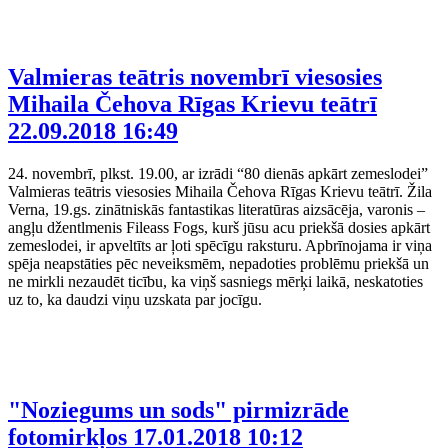
Valmieras teātris novembrī viesosies
Mihaila Čehova Rīgas Krievu teātrī
22.09.2018 16:49
24. novembrī, plkst. 19.00, ar izrādi “80 dienās apkārt zemeslodei”
Valmieras teātris viesosies Mihaila Čehova Rīgas Krievu teātrī. Žila
Verna, 19.gs. zinātniskās fantastikas literatūras aizsācēja, varonis –
angļu džentlmenis Fileass Fogs, kurš jūsu acu priekšā dosies apkārt
zemeslodei, ir apveltīts ar ļoti spēcīgu raksturu. Apbrīnojama ir viņa
spēja neapstāties pēc neveiksmēm, nepadoties problēmu priekšā un
ne mirkli nezaudēt ticību, ka viņš sasniegs mērķi laikā, neskatoties
uz to, ka daudzi viņu uzskata par jocīgu.
"Noziegums un sods" pirmizrāde
fotomirkļos
17.01.2018 10:12