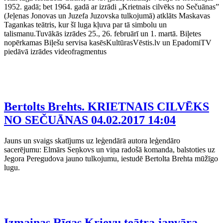
1952. gadā; bet 1964. gadā ar izrādi „Krietnais cilvēks no Sečuānas”
(Jeļenas Jonovas un Juzefa Juzovska tulkojumā) atklāts Maskavas
Tagankas teātris, kur šī luga kļuva par tā simbolu un
talismanu.Tuvākās izrādes 25., 26. februārī un 1. martā. Biļetes
nopērkamas Biļešu servisa kasēsKultūrasVēstis.lv un EpadomiTV
piedāvā izrādes videofragmentus
Bertolts Brehts. KRIETNAIS CILVĒKS
NO SEČUĀNAS
04.02.2017 14:04
Jauns un svaigs skatījums uz leģendārā autora leģendāro
sacerējumu: Elmārs Seņkovs un viņa radošā komanda, balstoties uz
Jegora Peregudova jauno tulkojumu, iestudē Bertolta Brehta mūžīgo
lugu.
Izmaiņas Rīgas Krievu teātra janvāra,