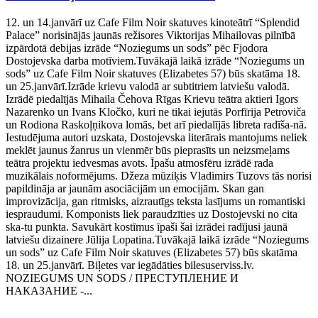
12. un 14.janvārī uz Cafe Film Noir skatuves kinoteātrī “Splendid
Palace” norisinājās jaunās režisores Viktorijas Mihailovas pilnībā
izpārdotā debijas izrāde “Noziegums un sods” pēc Fjodora
Dostojevska darba motīviem.Tuvākajā laikā izrāde “Noziegums un
sods” uz Cafe Film Noir skatuves (Elizabetes 57) būs skatāma 18.
un 25.janvārī.Izrāde krievu valodā ar subtitriem latviešu valodā.
Izrādē piedalījās Mihaila Čehova Rīgas Krievu teātra aktieri Igors
Nazarenko un Ivans Kločko, kuri ne tikai iejutās Porfīrija Petroviča
un Rodiona Raskoļņikova lomās, bet arī piedalījās libreta radīša-nā.
Iestudējuma autori uzskata, Dostojevska literārais mantojums neliek
meklēt jaunus žanrus un vienmēr būs pieprasīts un neizsmeļams
teātra projektu iedvesmas avots. Īpašu atmosfēru izrādē rada
muzikālais noformējums. Džeza mūziķis Vladimirs Tuzovs tās norisi
papildināja ar jaunām asociācijām un emocijām. Skan gan
improvizācija, gan ritmisks, aizrautīgs teksta lasījums un romantiski
iespraudumi. Komponists liek paraudzīties uz Dostojevski no cita
ska-tu punkta. Savukārt kostīmus īpaši šai izrādei radījusi jaunā
latviešu dizainere Jūlija Lopatina.Tuvākajā laikā izrāde “Noziegums
un sods” uz Cafe Film Noir skatuves (Elizabetes 57) būs skatāma
18. un 25.janvārī. Biļetes var iegādāties bilesuserviss.lv.
NOZIEGUMS UN SODS / ПРЕСТУПЛЕНИЕ И
НАКАЗАНИЕ -...