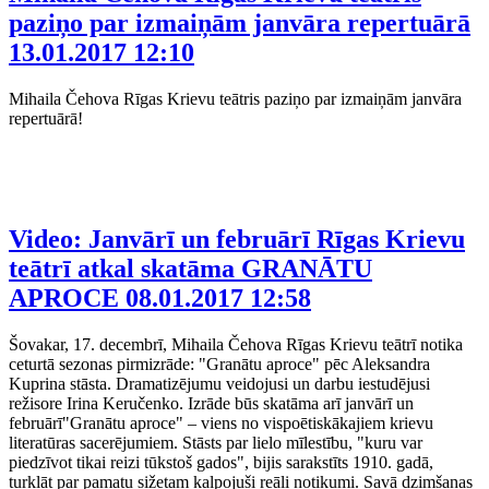
paziņo par izmaiņām janvāra repertuārā
13.01.2017 12:10
Mihaila Čehova Rīgas Krievu teātris paziņo par izmaiņām janvāra
repertuārā!
Video: Janvārī un februārī Rīgas Krievu
teātrī atkal skatāma GRANĀTU
APROCE
08.01.2017 12:58
Šovakar, 17. decembrī, Mihaila Čehova Rīgas Krievu teātrī notika
ceturtā sezonas pirmizrāde: "Granātu aproce" pēc Aleksandra
Kuprina stāsta. Dramatizējumu veidojusi un darbu iestudējusi
režisore Irina Keručenko. Izrāde būs skatāma arī janvārī un
februārī"Granātu aproce" – viens no vispoētiskākajiem krievu
literatūras sacerējumiem. Stāsts par lielo mīlestību, "kuru var
piedzīvot tikai reizi tūkstoš gados", bijis sarakstīts 1910. gadā,
turklāt par pamatu sižetam kalpojuši reāli notikumi. Savā dzimšanas