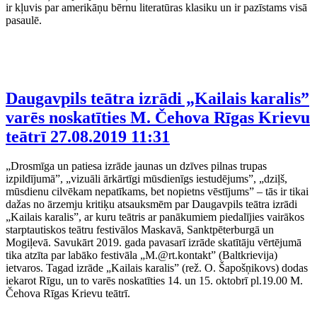
ir kļuvis par amerikāņu bērnu literatūras klasiku un ir pazīstams visā
pasaulē.
Daugavpils teātra izrādi „Kailais karalis”
varēs noskatīties M. Čehova Rīgas Krievu
teātrī
27.08.2019 11:31
„Drosmīga un patiesa izrāde jaunas un dzīves pilnas trupas
izpildījumā”, „vizuāli ārkārtīgi mūsdienīgs iestudējums”, „dziļš,
mūsdienu cilvēkam nepatīkams, bet nopietns vēstījums” – tās ir tikai
dažas no ārzemju kritiķu atsauksmēm par Daugavpils teātra izrādi
„Kailais karalis”, ar kuru teātris ar panākumiem piedalījies vairākos
starptautiskos teātru festivālos Maskavā, Sanktpēterburgā un
Mogiļevā. Savukārt 2019. gada pavasarī izrāde skatītāju vērtējumā
tika atzīta par labāko festivāla „M.@rt.kontakt” (Baltkrievija)
ietvaros. Tagad izrāde „Kailais karalis” (rež. O. Šapošņikovs) dodas
iekarot Rīgu, un to varēs noskatīties 14. un 15. oktobrī pl.19.00 M.
Čehova Rīgas Krievu teātrī.