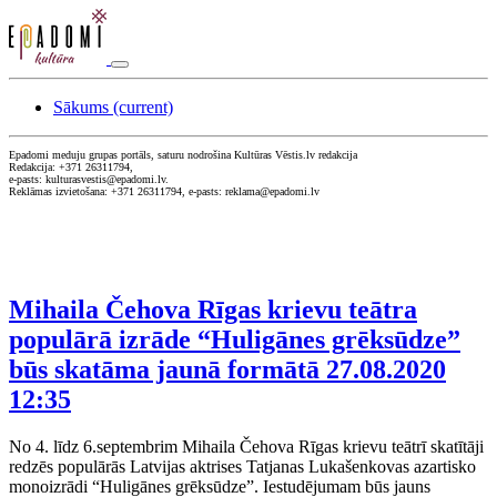
Sākums
(current)
Epadomi meduju grupas portāls, saturu nodrošina Kultūras Vēstis.lv redakcija
Redakcija: +371 26311794,
e-pasts: kulturasvestis@epadomi.lv.
Reklāmas izvietošana: +371 26311794, e-pasts: reklama@epadomi.lv
Mihaila Čehova Rīgas krievu teātra
populārā izrāde “Huligānes grēksūdze”
būs skatāma jaunā formātā
27.08.2020
12:35
No 4. līdz 6.septembrim Mihaila Čehova Rīgas krievu teātrī skatītāji
redzēs populārās Latvijas aktrises Tatjanas Lukašenkovas azartisko
monoizrādi “Huligānes grēksūdze”. Iestudējumam būs jauns