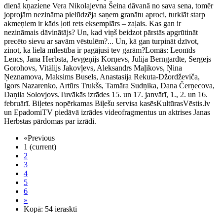
dienā kņaziene Vera Nikolajevna Šeina dāvanā no sava sena, tomēr
joprojām nezināma pielūdzēja saņem granātu aproci, turklāt starp
akmeņiem ir kāds ļoti rets eksemplārs – zaļais. Kas gan ir
nezināmais dāvinātājs? Un, kad viņš beidzot pārstās apgrūtināt
precēto sievu ar savām vēstulēm?... Un, kā gan turpināt dzīvot,
zinot, ka lielā mīlestība ir pagājusi tev garām?Lomās: Leonīds
Lencs, Jana Herbsta, Jevgeņijs Korņevs, Jūlija Berngardte, Sergejs
Gorohovs, Vitālijs Jakovļevs, Aleksandrs Maļikovs, Ņina
Ņeznamova, Maksims Busels, Anastasija Rekuta-Džordževiča,
Igors Nazarenko, Artūrs Trukšs, Tamāra Sudņika, Dana Čerņecova,
Daņila Solovjovs.Tuvākās izrādes 15. un 17. janvārī, 1., 2. un 16.
februārī. Biļetes nopērkamas Biļešu servisa kasēsKultūrasVēstis.lv
un EpadomiTV piedāvā izrādes videofragmentus un aktrises Janas
Herbstas pārdomas par izrādi.
«
Previous
1
(current)
2
3
4
5
6
»
Kopā: 54 ieraskti