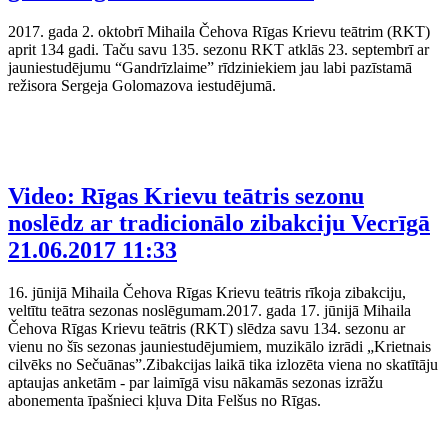
2017. gada 2. oktobrī Mihaila Čehova Rīgas Krievu teātrim (RKT)
aprit 134 gadi. Taču savu 135. sezonu RKT atklās 23. septembrī ar
jauniestudējumu “Gandrīzlaime” rīdziniekiem jau labi pazīstamā
režisora Sergeja Golomazova iestudējumā.
Video: Rīgas Krievu teātris sezonu
noslēdz ar tradicionālo zibakciju Vecrīgā
21.06.2017 11:33
16. jūnijā Mihaila Čehova Rīgas Krievu teātris rīkoja zibakciju,
veltītu teātra sezonas noslēgumam.2017. gada 17. jūnijā Mihaila
Čehova Rīgas Krievu teātris (RKT) slēdza savu 134. sezonu ar
vienu no šīs sezonas jauniestudējumiem, muzikālo izrādi „Krietnais
cilvēks no Sečuānas”.Zibakcijas laikā tika izlozēta viena no skatītāju
aptaujas anketām - par laimīgā visu nākamās sezonas izrāžu
abonementa īpašnieci kļuva Dita Felšus no Rīgas.