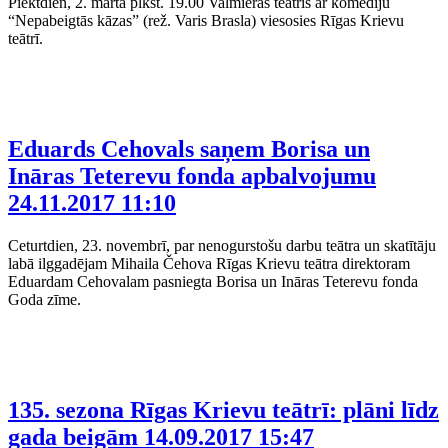
Piektdien, 2. martā plkst. 19.00 Valmieras teātris ar komēdiju
“Nepabeigtās kāzas” (rež. Varis Brasla) viesosies Rīgas Krievu
teātrī.
Eduards Cehovals saņem Borisa un
Ināras Teterevu fonda apbalvojumu
24.11.2017 11:10
Ceturtdien, 23. novembrī, par nenogurstošu darbu teātra un skatītāju
labā ilggadējam Mihaila Čehova Rīgas Krievu teātra direktoram
Eduardam Cehovalam pasniegta Borisa un Ināras Teterevu fonda
Goda zīme.
135. sezona Rīgas Krievu teātrī: plāni līdz
gada beigām
14.09.2017 15:47