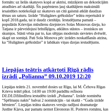
formāts: uz lielās skatuves kopā ar aktrisi, mūziķiem un dekorācijām
atradīsies arī skatītāji. Šis paņēmiens ļauj skatītājiem maksimāli
iesaistīties notiekošajā uz skatuves un citā gaismā atklāt daudzas
tēmas un saturu. Izrāde “Huligānes grēksūdze” teātra repertuārā ir
kopš 2018.gada, tai ir daudz cienītāju. Iestudējuma pamatā –
populārās Krievijas mūsdienu dzejnieces Solas Monovas dzeja, ko
Tatjana ir pārveidojusi brīnišķīgos, atklātos stāstos – ironiskos un
skumjos. Stāsti vēsta par to, kas slēpjas modernās sievietes dvēselē,
skapī un somiņā. Pati Sola Monova pēc izrādes noskatīšanās atzina,
ka “Huligānes grēksūdze” ir labākais viņas dzejas iestudējums.
Liepājas teātris atkārtoti Rīgā rādīs
izrādi „Polianna”
09.10.2019 12:20
Liepājas teātris 21. novembrī dosies uz Rīgu, lai M. Čehova Rīgas
Krievu teātrī plkst. 14:00 un 19:00 parādītu režisora
Dž.Dž.Džilindžera iestudēto izrādi „Polianna”. Izrāde nominēta
“Spēlmaņu nakts” balvai 2 nominācijās - tai skaitā - “Gada izrāde
bērniem”. Liepājas teātra skatuves versiju radījusi dramaturģe
Justīne Kļava, par pamatu ņemot Eleonoras H. Porteres romānu, kas