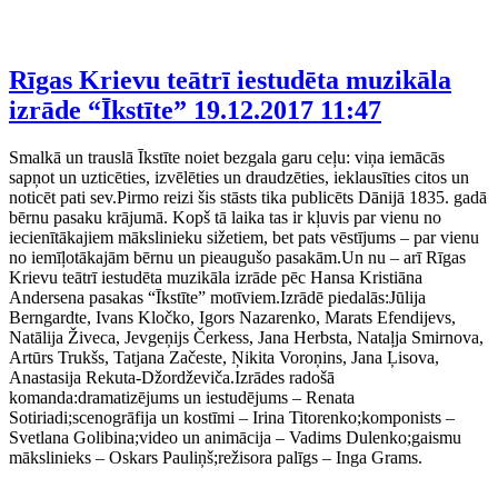
Rīgas Krievu teātrī iestudēta muzikāla
izrāde “Īkstīte”
19.12.2017 11:47
Smalkā un trauslā Īkstīte noiet bezgala garu ceļu: viņa iemācās
sapņot un uzticēties, izvēlēties un draudzēties, ieklausīties citos un
noticēt pati sev.Pirmo reizi šis stāsts tika publicēts Dānijā 1835. gadā
bērnu pasaku krājumā. Kopš tā laika tas ir kļuvis par vienu no
iecienītākajiem mākslinieku sižetiem, bet pats vēstījums – par vienu
no iemīļotākajām bērnu un pieaugušo pasakām.Un nu – arī Rīgas
Krievu teātrī iestudēta muzikāla izrāde pēc Hansa Kristiāna
Andersena pasakas “Īkstīte” motīviem.Izrādē piedalās:Jūlija
Berngardte, Ivans Kločko, Igors Nazarenko, Marats Efendijevs,
Natālija Živeca, Jevgeņijs Čerkess, Jana Herbsta, Nataļja Smirnova,
Artūrs Trukšs, Tatjana Začeste, Ņikita Voroņins, Jana Ļisova,
Anastasija Rekuta-Džordževiča.Izrādes radošā
komanda:dramatizējums un iestudējums – Renata
Sotiriadi;scenogrāfija un kostīmi – Irina Titorenko;komponists –
Svetlana Golibina;video un animācija – Vadims Dulenko;gaismu
mākslinieks – Oskars Pauliņš;režisora palīgs – Inga Grams.