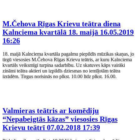
M.Čehova Rīgas Krievu teātra diena
Kalnciema kvartālā 18. maijā
16.05.2019
16:26
18. maijā Kalnciema kvartāla pagalmu piepildīs mūzikas skaņas, jo
tirgū viesosies M.Čehova Rīgas Krievu teātris, ar kuru Kalnciema
kvartāls veiksmīgi turpina sadarbību. Uz skatuves kāps vairāki
zināmi teātra aktieri un izpildīs dziesmas no iemīļotām teātra
izrādēm. Tirgus norisinās no plkst. 10.00 līdz plkst. 16.00.
Valmieras teātris ar komēdiju
“Nepabeigtās kāzas” viesosies Rīgas
Krievu teātrī
07.02.2018 17:39