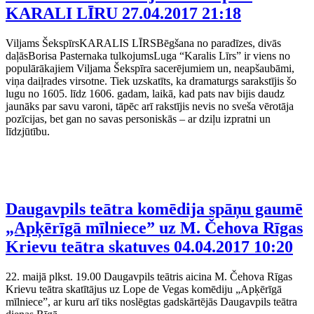
KARALI LĪRU
27.04.2017 21:18
Viljams ŠekspīrsKARALIS LĪRSBēgšana no paradīzes, divās
daļāsBorisa Pasternaka tulkojumsLuga “Karalis Līrs” ir viens no
populārākajiem Viljama Šekspīra sacerējumiem un, neapšaubāmi,
viņa daiļrades virsotne. Tiek uzskatīts, ka dramaturgs sarakstījis šo
lugu no 1605. līdz 1606. gadam, laikā, kad pats nav bijis daudz
jaunāks par savu varoni, tāpēc arī rakstījis nevis no sveša vērotāja
pozīcijas, bet gan no savas personiskās – ar dziļu izpratni un
līdzjūtību.
Daugavpils teātra komēdija spāņu gaumē
„Apķērīgā mīlniece” uz M. Čehova Rīgas
Krievu teātra skatuves
04.04.2017 10:20
22. maijā plkst. 19.00 Daugavpils teātris aicina M. Čehova Rīgas
Krievu teātra skatītājus uz Lope de Vegas komēdiju „Apķērīgā
mīlniece”, ar kuru arī tiks noslēgtas gadskārtējās Daugavpils teātra