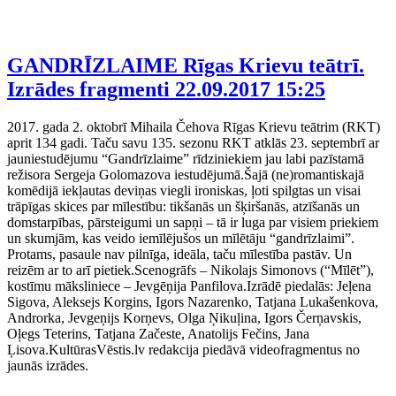
GANDRĪZLAIME Rīgas Krievu teātrī.
Izrādes fragmenti
22.09.2017 15:25
2017. gada 2. oktobrī Mihaila Čehova Rīgas Krievu teātrim (RKT)
aprit 134 gadi. Taču savu 135. sezonu RKT atklās 23. septembrī ar
jauniestudējumu “Gandrīzlaime” rīdziniekiem jau labi pazīstamā
režisora Sergeja Golomazova iestudējumā.Šajā (ne)romantiskajā
komēdijā iekļautas deviņas viegli ironiskas, ļoti spilgtas un visai
trāpīgas skices par mīlestību: tikšanās un šķiršanās, atzīšanās un
domstarpības, pārsteigumi un sapņi – tā ir luga par visiem priekiem
un skumjām, kas veido iemīlējušos un mīlētāju “gandrīzlaimi”.
Protams, pasaule nav pilnīga, ideāla, taču mīlestība pastāv. Un
reizēm ar to arī pietiek.Scenogrāfs – Nikolajs Simonovs (“Mīlēt”),
kostīmu māksliniece – Jevgēņija Panfilova.Izrādē piedalās: Jeļena
Sigova, Aleksejs Korgins, Igors Nazarenko, Tatjana Lukašenkova,
Androrka, Jevgeņijs Korņevs, Olga Ņikuļina, Igors Čerņavskis,
Oļegs Teterins, Tatjana Začeste, Anatolijs Fečins, Jana
Ļisova.KultūrasVēstis.lv redakcija piedāvā videofragmentus no
jaunās izrādes.