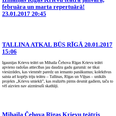
februāra un marta repertuārā!
23.01.2017 20:45
TALLINA ATKAL BŪS RĪGĀ
20.01.2017
15:06
Igaunijas Krievu teātri un Mihaila Čehova Rīgas Krievu teātri
apvieno radošas attiecības jau daudzu gadu garumā: ne tikai
viesizrādes, kas vienmēr paredz un iemanto panākumus; kolektīvus
saista arī kopējs triju teātru – Tallinas, Rīgas un Viļņas – unikāls
projekts „Krievu smiekli”, kas realizēts pirms desmit gadiem, taču to
vēl aizvien nav aizmirsuši skatītāji.
Mihaila Čehova Rīgas Krievu teātris