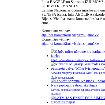
Ilona BAGELE un Samsons IZJUMOVS / R
KRIEVU ROMANCES
Latvijas Nacionālās operas mūziķu apvien
SUNEPA (čells), Inita ĀBOLIŅA (akorde
Biļetes: Vienības nama koncertzāles kasē n
euro
Komentāru vēl nav.
atjaunot komentārus
vispirms: jaunākie
Komentāru vēl nav.
atjaunot komentārus
vispirms: jaunākie
Kāpēc mūsu nākotne ir atkarīga no lasīšanas un i
Aizvadīti Mīlgrāvja krastmalas svētki 2017 un pa
“Mīlgrāvja lepnums”
Latviešu soprāna Kristīnes Opolais atveidotā Nār
skatītājus