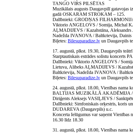
TANGO VIRS PILSĒTAS
Muzikālais augusts Daugavpilī gatavojas iz
gadā OSKARAM STROKAM – 125.
Dalībnieki: GRODŅAS FILHARMONIJA
Viktorio ANGELOVS / Somija, Michal 
AĻMADIJEVS / Kazahstāna, Aleksandrs JE
Nadežda IVANOVA / Baltkrievija, Dainis 
Biļetes:
Bilesuparadize.lv
un Daugavpils teā
17. augustā, plkst. 19.30, Daugavpils teātrī
Starptautiskais estrādes solistu koncer
Dalībnieki: Viktorio ANGELOVS / Som
Lietuva, Alibeks AĻMADIJEVS / Kazahstā
Baltkrievija, Nadežda IVANOVA / Baltkri
Biļetes:
Bilesuparadize.lv
un Daugavpils te
24. augustā, plkst. 18.00, Vienības nama k
BALTIJAS MUZIKĀLĀ AKADĒMIJA / Kriev
Diriģents Aleksejs VASIĻJEVS / Sanktpēt
Dalībnieki: Simfoniskais orķestris, koris u
DUDAREVA (Daugavpils) u.c.
Koncerta Ielūgumus var saņemt Vienības na
16.30 līdz 18.30
31. augustā, plkst. 18.00, Vienības nama k