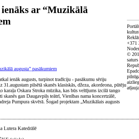
 ienāks ar “Muzikālā
iem
Portāl
kultu
Reklā
+371 
Noderī
© 201
saturs
Repub
Epado
pilnīg
al ienāk augusts, turpinot tradīciju - pasākumu sēriju
aizlie
z 31.augustam pilsētā skanēs klasiskās, džeza, akordeona, pūtēju
atļauj
o karaļa Oskara Stroka mūzika, kas būs veltījums izcilā tango
i skanēs gan Daugavpils teātrī, Vienības nama koncertzālē,
ndreja Pumpura skvērā. Šogad projektam „Muzikālais augusts
................................................................................................................
ņa Lutera Katedrālē