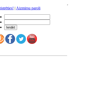
istrēties!
|
Aizmirsu paroli