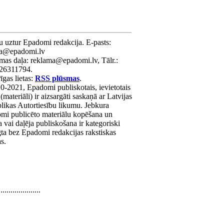
u uztur Epadomi redakcija. E-pasts:
ra@epadomi.lv
mas daļa: reklama@epadomi.lv, Tālr.:
26311794.
gas lietas:
RSS plūsmas
.
0-2021, Epadomi publiskotais, ievietotais
 (materiāli) ir aizsargāti saskaņā ar Latvijas
likas Autortiesību likumu. Jebkura
mi publicēto materiālu kopēšana un
a vai daļēja publiskošana ir kategoriski
gta bez Epadomi redakcijas rakstiskas
as.
.....................