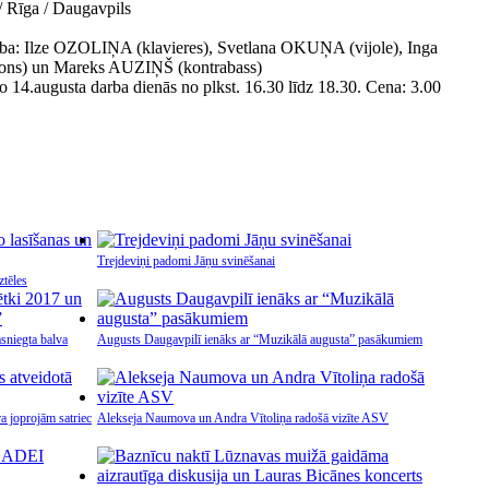
īga / Daugavpils
ība: Ilze OZOLIŅA (klavieres), Svetlana OKUŅA (vijole), Inga
ons) un Mareks AUZIŅŠ (kontrabass)
o 14.augusta darba dienās no plkst. 16.30 līdz 18.30. Cena: 3.00
Trejdeviņi padomi Jāņu svinēšanai
ztēles
sniegta balva
Augusts Daugavpilī ienāks ar “Muzikālā augusta” pasākumiem
a joprojām satriec
Alekseja Naumova un Andra Vītoliņa radošā vizīte ASV