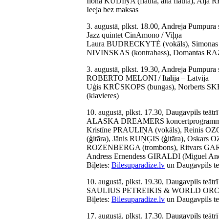
Ilona KUDIŅA (flauta, alta flauta), Aija R
Ieeja bez maksas
3. augustā, plkst. 18.00, Andreja Pumpura
Jazz quintet CinAmono / Viļņa
Laura BUDRECKYTĖ (vokāls), Simonas Š
NIVINSKAS (kontrabass), Domantas R
3. augustā, plkst. 19.30, Andreja Pumpura
ROBERTO MELONI / Itālija – Latvija
Uģis KRŪSKOPS (bungas), Norberts SKRA
(klavieres)
10. augustā, plkst. 17.30, Daugavpils teātrī
ALASKA DREAMERS koncertprogrammā
Kristīne PRAULIŅA (vokāls), Reinis OZ
(ģitāra), Jānis RUŅĢIS (ģitāra), Oskars
ROZENBERGA (trombons), Ritvars GARO
Andress Ernendess GIRALDI (Miguel Andre
Biļetes:
Bilesuparadize.lv
un Daugavpils te
10. augustā, plkst. 19.30, Daugavpils teātrī
SAULIUS PETREIKIS & WORLD ORCH
Biļetes:
Bilesuparadize.lv
un Daugavpils teā
17. augustā, plkst. 17.30, Daugavpils teātrī