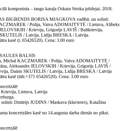
cilā komponista – tango karaļa Oskara Stroka jubilejai. 2018.
S BIGBENDS BORISA MJAGKOVA vadībā. un solisti:
KACZMAREK / Polija, Vaiva ADOMAITYTĖ / Lietuva, Alibeks
LOVSKIH / Krievija, Grigorijs LAVIŠ / Baltkrievija,
SKUTELIS / Latvija, Lidija BRESKA / Latvija.
tra kasē (t. 65426520). Cena: 3.00 euro
ts PASAULES BALSIS
ija, Michal KACZMAREK / Polija, Vaiva ADOMAITYTĖ /
na, Aleksandrs JELOVSKIH / Krievija, Grigorijs LAVIŠ /
evija, Dainis SKUTELIS / Latvija, Lidija BRESKA / Latvija
ātra kasē (tālr.+371 65426520). Cena: 3.00 euro
oncertzālē
ija, Lietuva, Latvija
erburga.
n solisti: Dmitrijs JUDINS / Maskava (klavieres), Katažina
ma koncertzāles kasē no 14.augusta darba dienās no plkst.
oncertzālē