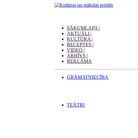
SĀKUMLAPA |
AKTUĀLI |
KULTŪRA |
RECEPTES |
VIDEO |
ARHĪVS |
REKLĀMA
GRĀMATNIECĪBA
TEĀTRI