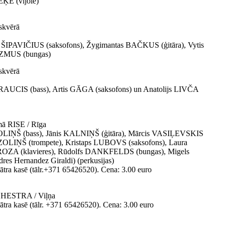
ĒĶE (vijole)
 skvērā
IPAVIČIUS (saksofons), Žygimantas BAČKUS (ģitāra), Vytis
AZMUS (bungas)
 skvērā
UCIS (bass), Artis GĀGA (saksofons) un Anatolijs LIVČA
 RISE / Rīga
OLIŅŠ (bass), Jānis KALNIŅŠ (ģitāra), Mārcis VASIĻEVSKIS
 OZOLIŅŠ (trompete), Kristaps LUBOVS (saksofons), Laura
ZA (klavieres), Rūdolfs DANKFELDS (bungas), Migels
s Hernandez Giraldi) (perkusijas)
ātra kasē (tālr.+371 65426520). Cena: 3.00 euro
ESTRA / Viļņa
tra kasē (tālr. +371 65426520). Cena: 3.00 euro