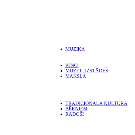
MŪZIKA
KINO
MUZEJI, IZSTĀDES
MĀKSLA
TRADICIONĀLĀ KULTŪRA
BĒRNIEM
RADOŠI