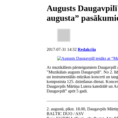
Augusts Daugavpilī
augusta” pasākum
2017-07-31 14:32
Redakcija
Ar muzikāliem pārsteigumiem Daugavpilī atk
"Muzikālais augusts Daugavpilī". No 2. līd
un instrumentālās mūzikas koncerti un tang
komponista 125. dzimšanas dienai. Koncert
Daugavpils Mārtiņa Lutera katedrālē un A
Daugavpilī” aprit 5 gadi.
...................................................................
2. augustā, plkst. 18.00, Daugavpils Mārti
BALTIC DUO / ASV