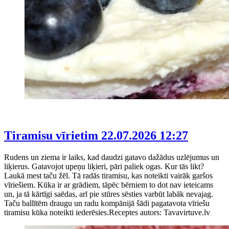
Tiramisu vīrietim
22.07.2026 12:27
Rudens un ziema ir laiks, kad daudzi gatavo dažādus uzlējumus un
liķierus. Gatavojot upeņu liķieri, pāri paliek ogas. Kur tās likt?
Laukā mest taču žēl. Tā radās tiramisu, kas noteikti vairāk garšos
vīriešiem. Kūka ir ar grādiem, tāpēc bērniem to dot nav ieteicams
un, ja tā kārtīgi saēdas, arī pie stūres sēsties varbūt labāk nevajag.
Taču ballītēm draugu un radu kompānijā šādi pagatavota vīriešu
tiramisu kūka noteikti iederēsies.Receptes autors: Tavavirtuve.lv