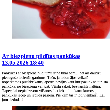
Ar biezpienu pildītas pankūkas
13.05.2026 18:40
Pankūkas ar biezpiena pildījumu ir ne tikai bērnu, bet arī daudzu
pieaugušo iecienīts gardums. Taču, ja iedomājos veikalā
nopērkamos pusfabrikātus, apetīte neviļus kaut kur pazūd- ne tur īsta
pankūka, ne biezpienu var just. Vārdu sakot, bezgaršīga haltūra.
Tāpēc, lai nepiedzīvotu vilšanos, bet izbaudītu katru kumosu,
pankūkas jācep un jāpilda pašiem. Pie kam tas ir ļoti vienkārši. Lai
jums izdodas!