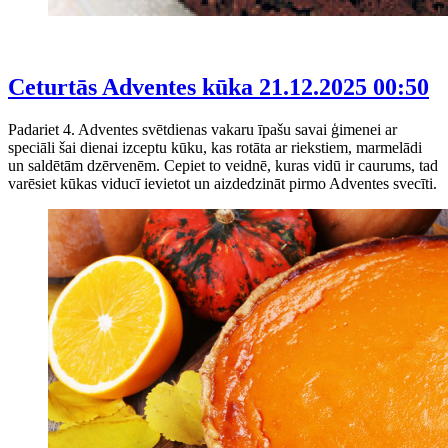
Ceturtās Adventes kūka
21.12.2025 00:50
Padariet 4. Adventes svētdienas vakaru īpašu savai ģimenei ar
speciāli šai dienai izceptu kūku, kas rotāta ar riekstiem, marmelādi
un saldētām dzērvenēm. Cepiet to veidnē, kuras vidū ir caurums, tad
varēsiet kūkas viducī ievietot un aizdedzināt pirmo Adventes svecīti.