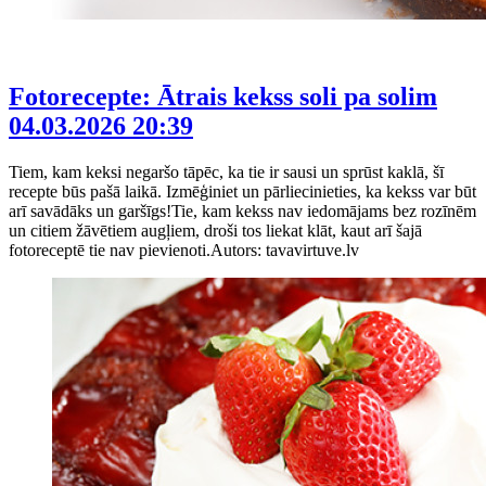
Fotorecepte: Ātrais kekss soli pa solim
04.03.2026 20:39
Tiem, kam keksi negaršo tāpēc, ka tie ir sausi un sprūst kaklā, šī
recepte būs pašā laikā. Izmēģiniet un pārliecinieties, ka kekss var būt
arī savādāks un garšīgs!Tie, kam kekss nav iedomājams bez rozīnēm
un citiem žāvētiem augļiem, droši tos liekat klāt, kaut arī šajā
fotoreceptē tie nav pievienoti.Autors: tavavirtuve.lv