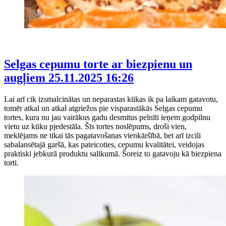
Selgas cepumu torte ar biezpienu un
augļiem
25.11.2025 16:26
Lai arī cik izsmalcinātas un neparastas kūkas ik pa laikam gatavotu,
tomēr atkal un atkal atgriežos pie visparastākās Selgas cepumu
tortes, kura nu jau vairākus gadu desmitus pelnīti ieņem godpilnu
vietu uz kūku pjedestāla. Šīs tortes noslēpums, droši vien,
meklējams ne tikai tās pagatavošanas vienkāršībā, bet arī izcili
sabalansētajā garšā, kas pateicoties, cepumu kvalitātei, veidojas
praktiski jebkurā produktu salikumā. Šoreiz to gatavoju kā biezpiena
torti.