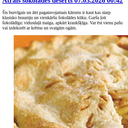
Ātrais šokolādes deserts
07.03.2026 00:42
Šis burvīgais un ātri pagatavojamais kārums ir kaut kas starp
klasisko brauniju un vienkāršu šokolādes kūku. Garša ļoti
šokolādīga: vidusdaļā maiga, apkārt kraukšķīga. Var ēst vienu pašu
vai izdekorēt ar krēmu un svaigām ogām.