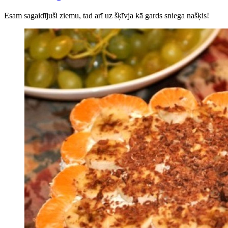
Esam sagaidījuši ziemu, tad arī uz šķīvja kā gards sniega našķis!