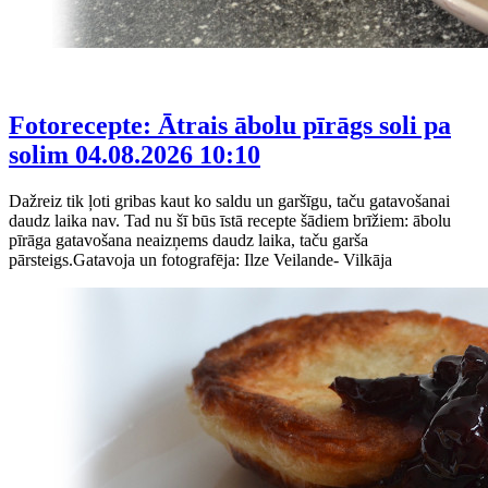
Fotorecepte: Ātrais ābolu pīrāgs soli pa
solim
04.08.2026 10:10
Dažreiz tik ļoti gribas kaut ko saldu un garšīgu, taču gatavošanai
daudz laika nav. Tad nu šī būs īstā recepte šādiem brīžiem: ābolu
pīrāga gatavošana neaizņems daudz laika, taču garša
pārsteigs.Gatavoja un fotografēja: Ilze Veilande- Vilkāja