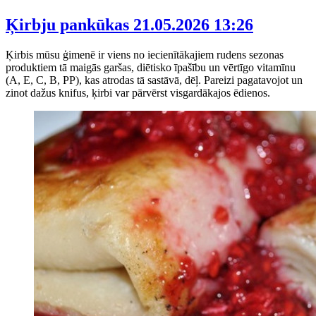
Ķirbju pankūkas
21.05.2026 13:26
Ķirbis mūsu ģimenē ir viens no iecienītākajiem rudens sezonas
produktiem tā maigās garšas, diētisko īpašību un vērtīgo vitamīnu
(A, E, C, B, PP), kas atrodas tā sastāvā, dēļ. Pareizi pagatavojot un
zinot dažus knifus, ķirbi var pārvērst visgardākajos ēdienos.