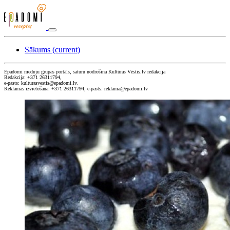
Sākums
(current)
Epadomi meduju grupas portāls, saturu nodrošina Kultūras Vēstis.lv redakcija
Redakcija: +371 26311794,
e-pasts: kulturasvestis@epadomi.lv.
Reklāmas izvietošana: +371 26311794, e-pasts: reklama@epadomi.lv