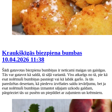
Kraukšķīgās biezpiena bumbas
10.04.2026 11:38
Šādi gatavotas biezpiena bumbiņas ir neticami maigas un gaisīgas.
Tās var gatavot kā saldā, tā sāļā variantā. Viss atkarīgs no tā, pie kā
esat nolēmuši bumbiņas pasniegt vai kā labāk garšo. Ja tās
paredzētas desertam, kā piedevu izvēlaties saldu ievārījumu, bet ja
esat nolēmuši bumbiņas izmantot sāļajam uzkodu galdam,
pārgrieziet tās uz pusēm un piepildiet ar zaļumiem un krēmsieru.