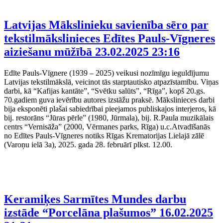
Latvijas Mākslinieku savienība sēro par
tekstilmākslinieces Edītes Pauls-Vīgneres
aiziešanu mūžībā
23.02.2025 23:16
Edīte Pauls-Vīgnere (1939 – 2025) veikusi nozīmīgu ieguldījumu
Latvijas tekstilmākslā, veicinot tās starptautisko atpazīstamību. Viņas
darbi, kā “Kafijas kantāte”, “Svētku salūts”, “Rīga”, kopš 20.gs.
70.gadiem guva ievērību autores izstāžu praksē. Mākslinieces darbi
bija eksponēti plašai sabiedrībai pieejamos publiskajos interjeros, kā
bij. restorāns “Jūras pērle” (1980, Jūrmala), bij. R.Paula muzikālais
centrs “Vernisāža” (2000, Vērmanes parks, Rīga) u.c.Atvadīšanās
no Edītes Pauls-Vīgneres notiks Rīgas Krematorijas Lielajā zālē
(Varoņu ielā 3a), 2025. gada 28. februārī plkst. 12.00.
Keramiķes Sarmītes Mundes darbu
izstāde “Porcelāna plašumos”
16.02.2025