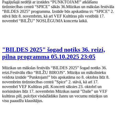
Pagājušajā nedēļā ar izstādes “PUNKTOJAM!” atklāšanu
tirdzniecības centrā “SPICE” sākās 36.Mūzikas un mākslas festivāla
“BILDES 2025” programma. Izstāde būs apskatāma t/c “SPICE” 2.
stāvā līdz 8. novembrim, kā arī VEF Kultūras pils vestibilā 17.
novembrī “BILŽU” NOSLĒGUMA koncerta laikā.
"BILDES 2025" šogad notiks 36. reizi,
pilna programma
05.10.2025 23:05
Mūzikas un mākslas festivāls “BILDES 2025” šogad notiks 36.
reizi.Festivālu rīko “BILŽU BIROJS”. Mūziķu un mākslinieku
veidota izstāde “Punktojam!” būs apskatāma no 8. oktobra līdz 8.
novembrim tirdzniecības centrā ”Spice” 2. stāvā, kā arī 17.
novembrī VEF Kultūras pilī. Koncerti sāksies 23. oktobrī un
norisināsies līdz 17. novembrim Mūzikas namā ”Daile” un VEF
kultūras pilī, pulcējot visdažādāko žanru un vecumu mūziķus un
visu paaudžu klausītājus.