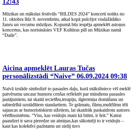
12:43
Mūzikas un mākslas festivāls “BILDES 2024” koncerti notiks no
11. oktobra līdz 9. novembrim, atkal kopā pulcējot visdažādāko
žanru un vecumu mūziķus. Kopumā būs iespēja apmeklēt astoņus
koncertus, kas norisināsies VEF Kultūras pilī un Mūzikas namā
“Daile”.
Aicina apmeklēt Lauras Tučas
personālizstādi “Naive”
06.09.2024 09:38
Naivā izstāde simbolizē to pasaules daļu, kurā māksliniece vēl meklē
patvērumu uncaur humoru cenšas reflektēt par mūsdienu pasaules
jautājumiem, tai skaitā iecietību,terapiju, ilgtermiņa domāšanu un
sabiedrībā uzstādītiem standartiem. Te grāmatu, filmu,multfilmu tēli
sajaucas ar humoristiskiem sižetiem, lai skaidrāk paskaidrotu autores
vērtībusistēmu. “Viss, kas veidojis mani kā būtni, ir šeit.” Katrai
paaudzei ir sava pieredze un atmiņas,kas sākotnēji to ir veidojis –
kaut kas kolektīvi pazīstams un sirdij tuvs