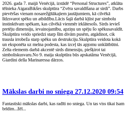
2026. gada 7. maijā Venēcijā, izstādē “Personal Structures”, atklāta
tēlnieka AigaraBikšes skulptūra “Zvēra savaldīšana ar sirdi”. Darbs
pievēršas vienam nosarežģītākajiem jautājumiem, kā cilvēkā
līdzsvarot spēku un atbildību.Lācis šajā darbā kļūst par simbolu
instinktīvam spēkam, kas cilvēkā vienmēr irklātesošs. Sirds ievieš
pretēju dimensiju, ievainojamību, apziņu un spēju šo spēkusavaldīt.
Skulptūra veido spriedzi starp šīm divām pusēm, atgādinot, cik
trausla irrobeža starp spēku un destrukciju.Skulptūra veidota kokā
un eksponēta uz melna podesta, kas izceļ tās apjomu unklātbūtni.
Zelta elements darbā akcentē sirds dimensiju, piešķirot tai
simboliskusvaru.No 9. maija skulptūra būs apskatāma Venēcijā,
Giardini della Marinaressa dārzos.
Mākslas darbi no sniega
27.12.2020 09:54
Fantastiski mākslas darbi, kas radīti no sniega. Un tas viss tikai īsam
brīdim...žēl...