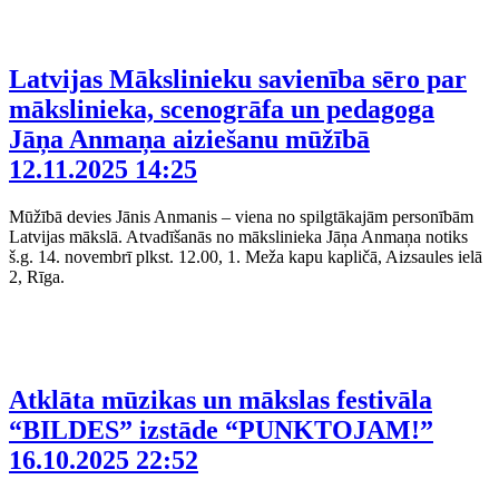
Latvijas Mākslinieku savienība sēro par
mākslinieka, scenogrāfa un pedagoga
Jāņa Anmaņa aiziešanu mūžībā
12.11.2025 14:25
Mūžībā devies Jānis Anmanis – viena no spilgtākajām personībām
Latvijas mākslā. Atvadīšanās no mākslinieka Jāņa Anmaņa notiks
š.g. 14. novembrī plkst. 12.00, 1. Meža kapu kapličā, Aizsaules ielā
2, Rīga.
Atklāta mūzikas un mākslas festivāla
“BILDES” izstāde “PUNKTOJAM!”
16.10.2025 22:52