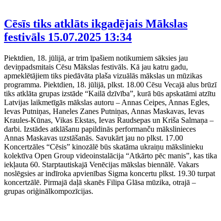
Cēsīs tiks atklāts ikgadējais Mākslas
festivāls
15.07.2025 13:34
Piektdien, 18. jūlijā, ar trim īpašiem notikumiem sāksies jau
deviņpadsmitais Cēsu Mākslas festivāls. Kā jau katru gadu,
apmeklētājiem tiks piedāvāta plaša vizuālās mākslas un mūzikas
programma. Piektdien, 18. jūlijā, plkst. 18.00 Cēsu Vecajā alus brūzī
tiks atklāta grupas izstāde “Kailā dzīvība”, kurā būs apskatāmi atzītu
Latvijas laikmetīgās mākslas autoru – Annas Ceipes, Annas Egles,
Ievas Putniņas, Haneles Zanes Putniņas, Annas Maskavas, Ievas
Kraules-Kūnas, Vikas Ekstas, Ievas Raudsepas un Kriša Salmaņa –
darbi. Izstādes atklāšanu papildinās performanču mākslinieces
Annas Maskavas uzstāšanās. Savukārt jau no plkst. 17.00
Koncertzāles “Cēsis” kinozālē būs skatāma ukraiņu mākslinieku
kolektīva Open Group videoinstalācija “Atkārto pēc manis”, kas tika
iekļauta 60. Starptautiskajā Venēcijas mākslas biennālē. Vakars
noslēgsies ar indīroka apvienības Sigma koncertu plkst. 19.30 turpat
koncertzālē. Pirmajā daļā skanēs Filipa Glāsa mūzika, otrajā –
grupas oriģinālkompozīcijas.