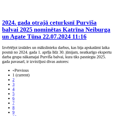
2024. gada otrajā ceturksnī Purvīša
balvai 2025 nominētas Katrīna Neiburga
un Agate Tūna
22.07.2024 11:16
Izvērtējot izstādes un mākslinieku darbus, kas bija apskatāmi laika
posmā no 2024. gada 1. aprīļa līdz 30. jūnijam, neatkarīgo ekspertu
darba grupa nākamajai Purvīša balvai, kura tiks pasniegta 2025.
gada pavasarī, ir izvirzījusi divas autores:
«
Previous
1
(current)
2
3
4
5
6
7
8
9