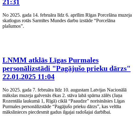
21:31
No 2025. gada 14. februāra līdz 6. aprīlim Rīgas Porcelāna muzeja
skatlogus rotās Sarmītes Mundes darbu izstāde “Porcelāna
plašumos”.
LNMM atklās Līgas Purmales
personālizstādi "Pagājušo prieku dārzs"
22.01.2025 11:04
No 2025. gada 7. februāra līdz 10. augustam Latvijas Nacionālā
mākslas muzeja galvenās ēkas 2. stāva labā spārna zālēs (Jaņa
Rozentāla laukumā 1, Rīgā) ciklā “Paaudze” norisināsies Līgas
Purmales personālizstāde “Pagājušo prieku dārzs”, kas veltīta
mākslinieces piecdesmit gadus ilgajai radošajai darbībai.