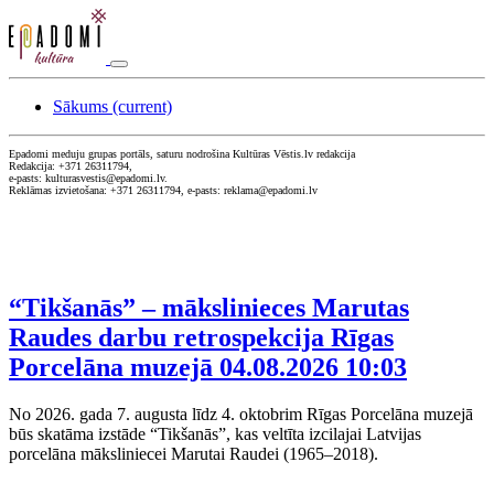
Sākums
(current)
Epadomi meduju grupas portāls, saturu nodrošina Kultūras Vēstis.lv redakcija
Redakcija: +371 26311794,
e-pasts: kulturasvestis@epadomi.lv.
Reklāmas izvietošana: +371 26311794, e-pasts: reklama@epadomi.lv
“Tikšanās” – mākslinieces Marutas
Raudes darbu retrospekcija Rīgas
Porcelāna muzejā
04.08.2026 10:03
No 2026. gada 7. augusta līdz 4. oktobrim Rīgas Porcelāna muzejā
būs skatāma izstāde “Tikšanās”, kas veltīta izcilajai Latvijas
porcelāna māksliniecei Marutai Raudei (1965–2018).