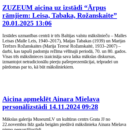
ZUZEUM aicina uz izstādi “Ārpus
rāmjiem: Leisa, Tabaka, Rožanskaite”
20.01.2025 13:06
Izstādes uzmanības centrā ir trīs Baltijas valstu mākslinieču – Malles
Leisas (Malle Leis, 1940–2017), Maijas Tabakas (1939) un Marijas
Terēzes Rožanskaites (Marija Teresė Rožanskaitė, 1933–2007) –
darbi, kas tapuši padomju režīma vēlīnajā periodā, 70. un 80. gados.
Visas trīs mākslinieces izaicināja sava laika mākslas diskursus,
izmantojot netradicionālu pieeju pašreprezentācijai, telpradei un
pārdomas par to, kā būt māksliniekiem.
Aicina apmeklēt Ainara Mielava
personālizstādi
14.11.2024 09:28
Mākslas galerija MuseumLV un kultūras centrs Grata JJ no
22.novembra līdz gada beigām piedāvā mākslinieka Ainara Mielava
pirmo personālizstādi.