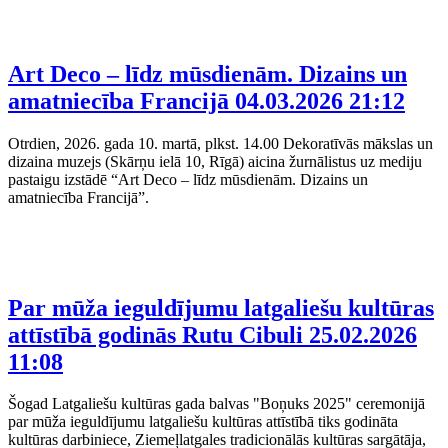
Art Deco – līdz mūsdienām. Dizains un
amatniecība Francijā
04.03.2026 21:12
Otrdien, 2026. gada 10. martā, plkst. 14.00 Dekoratīvās mākslas un
dizaina muzejs (Skārņu ielā 10, Rīgā) aicina žurnālistus uz mediju
pastaigu izstādē “Art Deco – līdz mūsdienām. Dizains un
amatniecība Francijā”.
Par mūža ieguldījumu latgaliešu kultūras
attīstībā godinās Rutu Cibuli
25.02.2026
11:08
Šogad Latgaliešu kultūras gada balvas "Boņuks 2025" ceremonijā
par mūža ieguldījumu latgaliešu kultūras attīstībā tiks godināta
kultūras darbiniece, Ziemeļlatgales tradicionālās kultūras sargātāja,