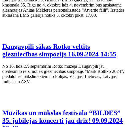
krastmalā 35, Rīgā no 4. oktobra līdz 4. novembrim būs apskatāma
gleznotājas Anitas Melderes personālizstāde “Atvērtie faili”. Izstādes
atklāšana LMS galerijā notiks 8. oktobrī plkst. 17.00.
Daugavpilī sākas Rotko veltīts
glezniecības simpozijs
16.09.2024 14:55
No 16. līdz 27. septembrim Rotko muzejā Daugavpilī jau
divdesmito reizi notiek glezniecības simpozijs “Mark Rothko 2024”,
piedaloties māksliniekiem no Polijas, Vācijas, Lietuvas, Latvijas,
Indijas un ASV.
Mūzikas un mākslas festivāla “BILDES”
35. jubilejas koncerti jau drīz!
09.09.2024