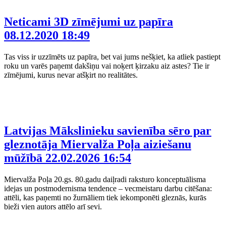
Neticami 3D zīmējumi uz papīra
08.12.2020 18:49
Tas viss ir uzzīmēts uz papīra, bet vai jums nešķiet, ka atliek pastiept
roku un varēs paņemt dakšiņu vai noķert ķirzaku aiz astes? Tie ir
zīmējumi, kurus nevar atšķirt no realitātes.
Latvijas Mākslinieku savienība sēro par
gleznotāja Miervalža Poļa aiziešanu
mūžībā
22.02.2026 16:54
Miervalža Poļa 20.gs. 80.gadu daiļradi raksturo konceptuālisma
idejas un postmodernisma tendence – vecmeistaru darbu citēšana:
attēli, kas paņemti no žurnāliem tiek iekomponēti gleznās, kurās
bieži vien autors attēlo arī sevi.