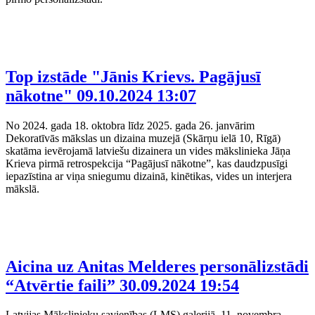
Top izstāde "Jānis Krievs. Pagājusī
nākotne"
09.10.2024 13:07
No 2024. gada 18. oktobra līdz 2025. gada 26. janvārim
Dekoratīvās mākslas un dizaina muzejā (Skārņu ielā 10, Rīgā)
skatāma ievērojamā latviešu dizainera un vides mākslinieka Jāņa
Krieva pirmā retrospekcija “Pagājusī nākotne”, kas daudzpusīgi
iepazīstina ar viņa sniegumu dizainā, kinētikas, vides un interjera
mākslā.
Aicina uz Anitas Melderes personālizstādi
“Atvērtie faili”
30.09.2024 19:54
Latvijas Mākslinieku savienības (LMS) galerijā, 11. novembra