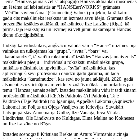
Tēma “Hanzas jaunais zelts” atspoguļo Hanzas aktualitāti mūsdienās
un šī tēma arī labi saistās ar “HANSEartWORKS” grāmatas
“Vērtību savienošana” (Connecting Values) projektu, kurā katru
gadu cits mākslinieks ierakstīs un iezīmēs savu ideju. Grāmata tika
prezentēta izstādes atklāšanā, māksliniece Ilze Laizāne (Rīga), kā
pirmā, tajā ierakstījusi un iezīmējusi veltījumu nākamajām Hanzas
dienu rīkotājpilsētām.
Līdzīgi kā viduslaikos, augšvācu valodā vārda “Hanse” nozīmes bija
vairākas un tulkojamas kā “grupa”, “svīta”, “bars” vai
“karadraudze”, tā varētu raksturot arī izstādes “Hanzas jaunais zelts”
mākslinieku pieeju – individuālu rokrakstu mākslinieku grupa,
unikālas mākslinieku apvienības, “svīta” mākslinieku, kas
apliecinājuši sevi profesionāli daudzu gadu garumā, un tāda
mākslinieku “karadraudze”, kas sevi no jauna atklājuši, 2020. gadā
atsaucoties uzaicinājumam veidot vizuālās mākslas autordarbus par
tēmu “Hanzas jaunais zelts”. Izstādes mākslinieku vidū ir tādi zināmi
profesionāli mākslinieki kā: Als Paldroks (Al Paldrok), Taje
Paldroka (Taje Paldrok) no Igaunijas, Agņeška Lakoma (Agnieszka
Lakoma) no Polijas un Oļegs Vasiļjevs no Krievijas. Savukārt
Latviju pārstāv Annemarija Gulbe, Ilze Vanaga, Ieva Vītola-
Lindkvista, Ole Lindkvists no Kuldīgas, Elīna Māliņa no Kokneses
un Ilze Laizāne no Rīgas.
Izstādes scenogrāfi Kristians Brekte un Artūrs Virtmanis aicināja