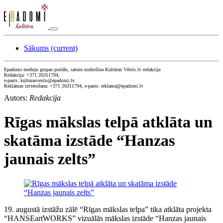
Sākums
(current)
Epadomi meduju grupas portāls, saturu nodrošina Kultūras Vēstis.lv redakcija
Redakcija: +371 26311794,
e-pasts: kulturasvestis@epadomi.lv.
Reklāmas izvietošana: +371 26311794, e-pasts: reklama@epadomi.lv
Autors:
Redakcija
Rīgas mākslas telpā atklāta un
skatāma izstāde “Hanzas
jaunais zelts”
19. augustā izstāžu zālē “Rīgas mākslas telpa” tika atklāta projekta
“HANSEartWORKS” vizuālās mākslas izstāde “Hanzas jaunais