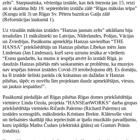
zelts”. Starptautiska, vērienīga izstāde, kas tiek īstenota jau 15. reizi
un ir skatāma līdz 19. septembrim izstāžu zālē “Rīgas mākslas telpa”
(Kungu ielā 3) un Rīgas Sv. Pētera baznīcas Gaiļa zālē
(Reformācijas laukumā 1).
Uz vizuālās mākslas izstādes “Hanzas jaunais zelts” atklāšanu bija
ieradušies 11 mākslinieki no Latvijas, Nīderlandes, Polijas, Vācijas
un Zviedrijas. Pasākumu apmeklēja Hanzas savienības “THE
HANSA” priekšsēdētājs un Hanzas pilsētas Lībekas mērs Jans
Lindenau (Jan Lindenau), kurš savu uzrunu iesāka ar vārdiem:
“Esmu gandarīts, ka mums ir iespēja atvērt šo izstādi Rīgā, jo
daudzās Hanzas pilsētās mēs saskaramies ar problēmu, ka muzejos
nav iespējas īstenot izstādes Covid-19 ierobežojumu dēļ. Es domāju,
ka šī izstāde lieliski parāda cik krāsainas un dažādas ir Hanzas
pilsētas, tāpēc es novēlu šim projektam daudz apmeklētājus, viesus,
un jaukus iespaidus!”.
Pasākumā piedalījās arī Rīgas pilsētas Rīgas domes priekšsēdētāja
vietniece Linda Ozola, projekta “HANSEartWORKS” darba grupas
priekšsēdētāja vietnieks Ričards Palermo (Richard Palermo) un
izstādes scenogrāfs, mākslinieks Kristians Brekte. Klātesošie viesi
un tiešsaistes skatītāji tika iepriecināti ar īpašu muzikālo pavadījumu,
kuru izpildīja Matīss Čudars (elektriskā ģitāra) un Guntars Prānis
(ratalira).