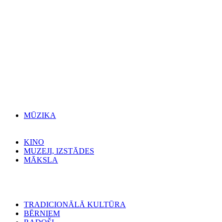
MŪZIKA
KINO
MUZEJI, IZSTĀDES
MĀKSLA
TRADICIONĀLĀ KULTŪRA
BĒRNIEM