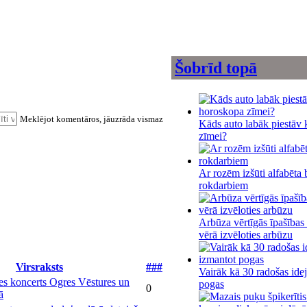
Šobrīd topā
Meklējot komentāros, jāuzrāda vismaz
Kāds auto labāk piestāv 
zīmei?
Ar rozēm izšūti alfabēta 
rokdarbiem
Arbūza vērtīgās īpašības
vērā izvēloties arbūzu
Virsraksts
###
Vairāk kā 30 radošas ide
es koncerts Ogres Vēstures un
pogas
0
ā