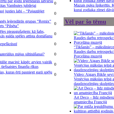
ertu par godu leģendārās latviešu
0
Mazais puķu špikerītis. 
itas Vambutes jubilejai
kurai zodiaka zīmei dāvā
uj justies labi – “Pajautājiet
0
Vēl par šo tēmu
anēs leģendārās grupas “Remix”
0
ts “Pilsēta”
ēles pieaugušajiem: kā šahs,
0
skās galda spēles attīsta domāšanu
cepeškrāsnī
0
“Tikšanās” – māksliniec
Raudes darbu retrospekc
ateriālus mājas siltināšanai?
0
Porcelāna muzejā
tālie maciņi: kāpēc arvien vairāk
0
 tiešsaistes finanšu rīkus
s, kuras ērti pasniegt garā spēļu
Video: Aigars Bikše sevi
0
Venēcijas mākslas telpā a
daudznozīmīgu skulptūr
Art Deco – līdz mūsdien
amatniecība Francijā