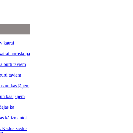
katrai horoskopa
burti taviem
 un kas jāņem
jas kā izmantot