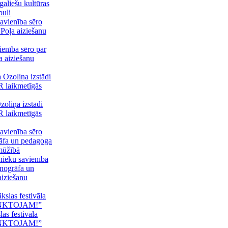
galiešu kultūras
buli
ienība sēro par
a aiziešanu
oliņa izstādi
R laikmetīgās
nieku savienība
enogrāfa un
iziešanu
as festivāla
UNKTOJAM!”