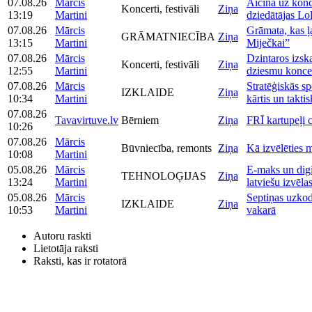
07.08.26
Mārcis
Aicina uz konc
Koncerti, festivāli
Ziņa
13:19
Martini
dziedātājas Lol
07.08.26
Mārcis
Grāmata, kas ļa
GRĀMATNIECĪBA
Ziņa
13:15
Martini
Miječkai”
07.08.26
Mārcis
Dzintaros izsk
Koncerti, festivāli
Ziņa
12:55
Martini
dziesmu koncer
07.08.26
Mārcis
Stratēģiskās sp
IZKLAIDE
Ziņa
10:34
Martini
kārtis un takti
07.08.26
Tavavirtuve.lv
Bērniem
Ziņa
FRĪ kartupeļi 
10:26
07.08.26
Mārcis
Būvniecība, remonts
Ziņa
Kā izvēlēties m
10:08
Martini
05.08.26
Mārcis
E-maks un digi
TEHNOLOĢIJAS
Ziņa
13:24
Martini
latviešu izvēlas
05.08.26
Mārcis
Septiņas uzkoda
IZKLAIDE
Ziņa
10:53
Martini
vakarā
Autoru raskti
Lietotāja raksti
Raksti, kas ir rotatorā