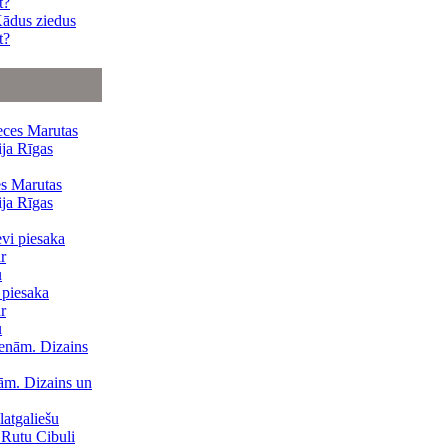
Kādus ziedus
t?
es Marutas
ija Rīgas
 piesaka
r
u
ām. Dizains un