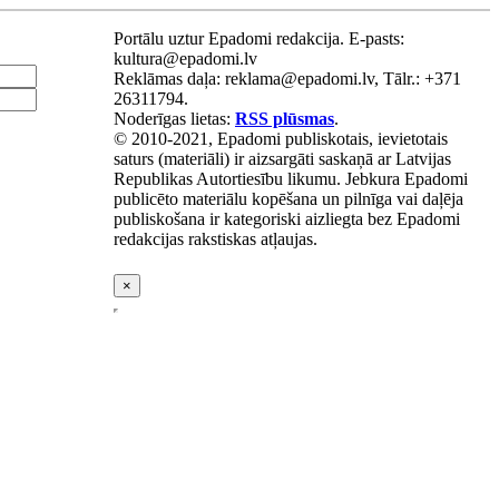
Portālu uztur Epadomi redakcija. E-pasts:
kultura@epadomi.lv
Reklāmas daļa: reklama@epadomi.lv, Tālr.: +371
26311794.
Noderīgas lietas:
RSS plūsmas
.
© 2010-2021, Epadomi publiskotais, ievietotais
saturs (materiāli) ir aizsargāti saskaņā ar Latvijas
Republikas Autortiesību likumu. Jebkura Epadomi
publicēto materiālu kopēšana un pilnīga vai daļēja
publiskošana ir kategoriski aizliegta bez Epadomi
redakcijas rakstiskas atļaujas.
×