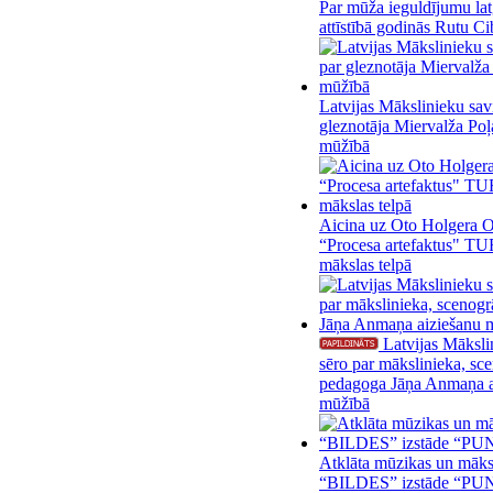
Par mūža ieguldījumu lat
attīstībā godinās Rutu Ci
Latvijas Mākslinieku sav
gleznotāja Miervalža Poļ
mūžībā
Aicina uz Oto Holgera Oz
“Procesa artefaktus" TU
mākslas telpā
Latvijas Māksli
sēro par mākslinieka, sc
pedagoga Jāņa Anmaņa a
mūžībā
Atklāta mūzikas un māksl
“BILDES” izstāde “P