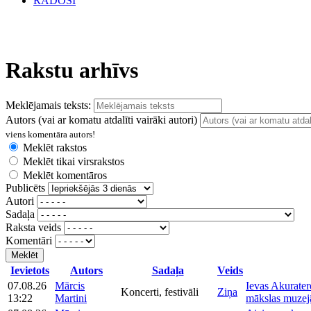
RADOŠI
Rakstu arhīvs
Meklējamais teksts:
Autors (vai ar komatu atdalīti vairāki autori)
viens komentāra autors!
Meklēt rakstos
Meklēt tikai virsrakstos
Meklēt komentāros
Publicēts
Autori
Sadaļa
Raksta veids
Komentāri
Meklēt
Ievietots
Autors
Sadaļa
Veids
07.08.26
Mārcis
Ievas Akurater
Koncerti, festivāli
Ziņa
13:22
Martini
mākslas muzej