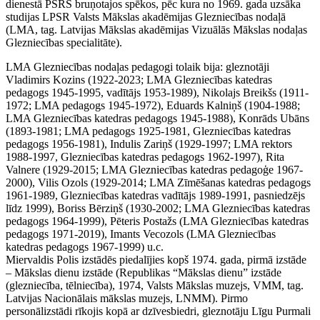
dienestā PSRS bruņotajos spēkos, pēc kura no 1969. gada uzsāka
studijas LPSR Valsts Mākslas akadēmijas Glezniecības nodaļā
(LMA, tag. Latvijas Mākslas akadēmijas Vizuālās Mākslas nodaļas
Glezniecības specialitāte).
LMA Glezniecības nodaļas pedagogi tolaik bija: gleznotāji
Vladimirs Kozins (1922-2023; LMA Glezniecības katedras
pedagogs 1945-1995, vadītājs 1953-1989), Nikolajs Breikšs (1911-
1972; LMA pedagogs 1945-1972), Eduards Kalniņš (1904-1988;
LMA Glezniecības katedras pedagogs 1945-1988), Konrāds Ubāns
(1893-1981; LMA pedagogs 1925-1981, Glezniecības katedras
pedagogs 1956-1981), Indulis Zariņš (1929-1997; LMA rektors
1988-1997, Glezniecības katedras pedagogs 1962-1997), Rita
Valnere (1929-2015; LMA Glezniecības katedras pedagoģe 1967-
2000), Vilis Ozols (1929-2014; LMA Zīmēšanas katedras pedagogs
1961-1989, Glezniecības katedras vadītājs 1989-1991, pasniedzējs
līdz 1999), Boriss Bērziņš (1930-2002; LMA Glezniecības katedras
pedagogs 1964-1999), Pēteris Postažs (LMA Glezniecības katedras
pedagogs 1971-2019), Imants Vecozols (LMA Glezniecības
katedras pedagogs 1967-1999) u.c.
Miervaldis Polis izstādēs piedalījies kopš 1974. gada, pirmā izstāde
– Mākslas dienu izstāde (Republikas “Mākslas dienu” izstāde
(glezniecība, tēlniecība), 1974, Valsts Mākslas muzejs, VMM, tag.
Latvijas Nacionālais mākslas muzejs, LNMM). Pirmo
personālizstādi rīkojis kopā ar dzīvesbiedri, gleznotāju Līgu Purmali