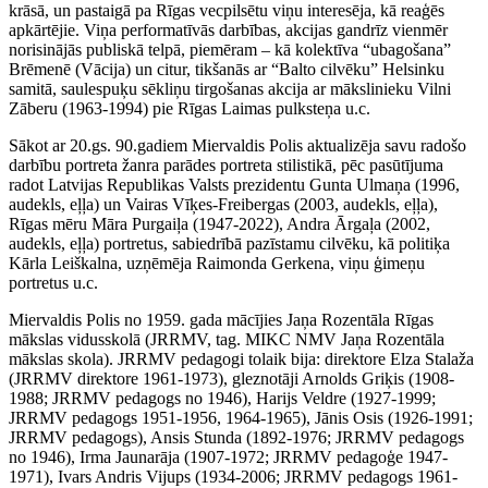
krāsā, un pastaigā pa Rīgas vecpilsētu viņu interesēja, kā reaģēs
apkārtējie. Viņa performatīvās darbības, akcijas gandrīz vienmēr
norisinājās publiskā telpā, piemēram – kā kolektīva “ubagošana”
Brēmenē (Vācija) un citur, tikšanās ar “Balto cilvēku” Helsinku
samitā, saulespuķu sēkliņu tirgošanas akcija ar mākslinieku Vilni
Zāberu (1963-1994) pie Rīgas Laimas pulksteņa u.c.
Sākot ar 20.gs. 90.gadiem Miervaldis Polis aktualizēja savu radošo
darbību portreta žanra parādes portreta stilistikā, pēc pasūtījuma
radot Latvijas Republikas Valsts prezidentu Gunta Ulmaņa (1996,
audekls, eļļa) un Vairas Vīķes-Freibergas (2003, audekls, eļļa),
Rīgas mēru Māra Purgaiļa (1947-2022), Andra Ārgaļa (2002,
audekls, eļļa) portretus, sabiedrībā pazīstamu cilvēku, kā politiķa
Kārla Leiškalna, uzņēmēja Raimonda Gerkena, viņu ģimeņu
portretus u.c.
Miervaldis Polis no 1959. gada mācījies Jaņa Rozentāla Rīgas
mākslas vidusskolā (JRRMV, tag. MIKC NMV Jaņa Rozentāla
mākslas skola). JRRMV pedagogi tolaik bija: direktore Elza Stalaža
(JRRMV direktore 1961-1973), gleznotāji Arnolds Griķis (1908-
1988; JRRMV pedagogs no 1946), Harijs Veldre (1927-1999;
JRRMV pedagogs 1951-1956, 1964-1965), Jānis Osis (1926-1991;
JRRMV pedagogs), Ansis Stunda (1892-1976; JRRMV pedagogs
no 1946), Irma Jaunarāja (1907-1972; JRRMV pedagoģe 1947-
1971), Ivars Andris Vijups (1934-2006; JRRMV pedagogs 1961-