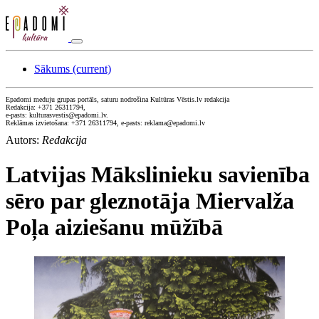
Sākums
(current)
Epadomi meduju grupas portāls, saturu nodrošina Kultūras Vēstis.lv redakcija
Redakcija: +371 26311794,
e-pasts: kulturasvestis@epadomi.lv.
Reklāmas izvietošana: +371 26311794, e-pasts: reklama@epadomi.lv
Autors:
Redakcija
Latvijas Mākslinieku savienība
sēro par gleznotāja Miervalža
Poļa aiziešanu mūžībā