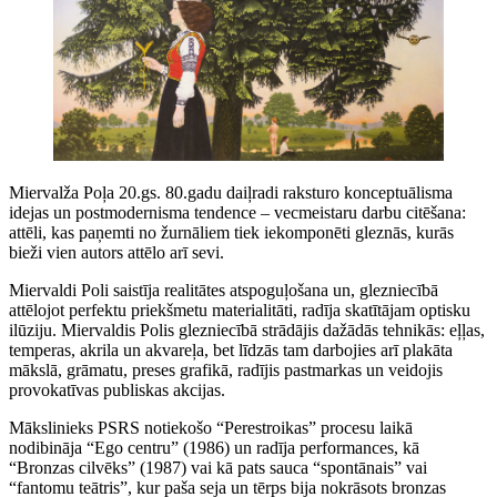
Miervalža Poļa 20.gs. 80.gadu daiļradi raksturo konceptuālisma
idejas un postmodernisma tendence – vecmeistaru darbu citēšana:
attēli, kas paņemti no žurnāliem tiek iekomponēti gleznās, kurās
bieži vien autors attēlo arī sevi.
Miervaldi Poli saistīja realitātes atspoguļošana un, glezniecībā
attēlojot perfektu priekšmetu materialitāti, radīja skatītājam optisku
ilūziju. Miervaldis Polis glezniecībā strādājis dažādās tehnikās: eļļas,
temperas, akrila un akvareļa, bet līdzās tam darbojies arī plakāta
mākslā, grāmatu, preses grafikā, radījis pastmarkas un veidojis
provokatīvas publiskas akcijas.
Mākslinieks PSRS notiekošo “Perestroikas” procesu laikā
nodibināja “Ego centru” (1986) un radīja performances, kā
“Bronzas cilvēks” (1987) vai kā pats sauca “spontānais” vai
“fantomu teātris”, kur paša seja un tērps bija nokrāsots bronzas