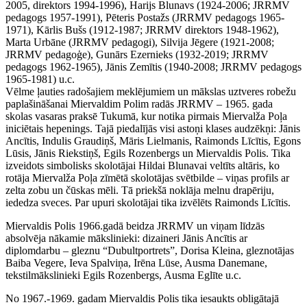
2005, direktors 1994-1996), Harijs Blunavs (1924-2006; JRRMV
pedagogs 1957-1991), Pēteris Postažs (JRRMV pedagogs 1965-
1971), Kārlis Bušs (1912-1987; JRRMV direktors 1948-1962),
Marta Urbāne (JRRMV pedagogi), Silvija Jēgere (1921-2008;
JRRMV pedagoģe), Gunārs Ezernieks (1932-2019; JRRMV
pedagogs 1962-1965), Jānis Zemītis (1940-2008; JRRMV pedagogs
1965-1981) u.c.
Vēlme ļauties radošajiem meklējumiem un mākslas uztveres robežu
paplašināšanai Miervaldim Polim radās JRRMV – 1965. gada
skolas vasaras praksē Tukumā, kur notika pirmais Miervalža Poļa
iniciētais hepenings. Tajā piedalījās visi astoņi klases audzēkņi: Jānis
Ancītis, Indulis Graudiņš, Māris Lielmanis, Raimonds Līcītis, Egons
Lūsis, Jānis Riekstiņš, Egils Rozenbergs un Miervaldis Polis. Tika
izveidots simbolisks skolotājai Hildai Blunavai veltīts altāris, ko
rotāja Miervalža Poļa zīmētā skolotājas svētbilde – viņas profils ar
zelta zobu un čūskas mēli. Tā priekšā noklāja melnu drapēriju,
iededza sveces. Par upuri skolotājai tika izvēlēts Raimonds Līcītis.
Miervaldis Polis 1966.gadā beidza JRRMV un viņam līdzās
absolvēja nākamie mākslinieki: dizaineri Jānis Ancītis ar
diplomdarbu – gleznu “Dubultportrets”, Dorisa Kleina, gleznotājas
Baiba Vegere, Ieva Spalviņa, Irēna Lūse, Ausma Danemane,
tekstilmākslinieki Egils Rozenbergs, Ausma Eglīte u.c.
No 1967.-1969. gadam Miervaldis Polis tika iesaukts obligātajā