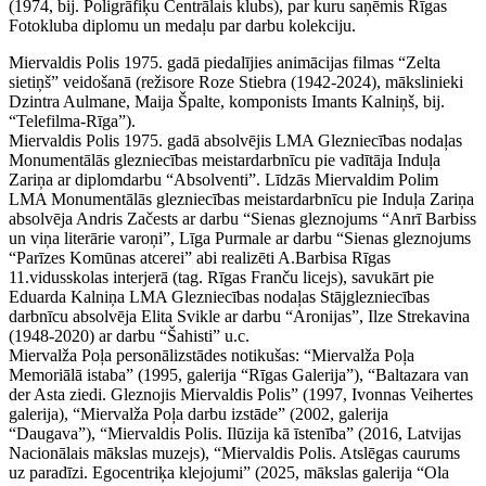
(1974, bij. Poligrāfiķu Centrālais klubs), par kuru saņēmis Rīgas
Fotokluba diplomu un medaļu par darbu kolekciju.
Miervaldis Polis 1975. gadā piedalījies animācijas filmas “Zelta
sietiņš” veidošanā (režisore Roze Stiebra (1942-2024), mākslinieki
Dzintra Aulmane, Maija Špalte, komponists Imants Kalniņš, bij.
“Telefilma-Rīga”).
Miervaldis Polis 1975. gadā absolvējis LMA Glezniecības nodaļas
Monumentālās glezniecības meistardarbnīcu pie vadītāja Induļa
Zariņa ar diplomdarbu “Absolventi”. Līdzās Miervaldim Polim
LMA Monumentālās glezniecības meistardarbnīcu pie Induļa Zariņa
absolvēja Andris Začests ar darbu “Sienas gleznojums “Anrī Barbiss
un viņa literārie varoņi”, Līga Purmale ar darbu “Sienas gleznojums
“Parīzes Komūnas atcerei” abi realizēti A.Barbisa Rīgas
11.vidusskolas interjerā (tag. Rīgas Franču licejs), savukārt pie
Eduarda Kalniņa LMA Glezniecības nodaļas Stājglezniecības
darbnīcu absolvēja Elita Svikle ar darbu “Aronijas”, Ilze Strekavina
(1948-2020) ar darbu “Šahisti” u.c.
Miervalža Poļa personālizstādes notikušas: “Miervalža Poļa
Memoriālā istaba” (1995, galerija “Rīgas Galerija”), “Baltazara van
der Asta ziedi. Gleznojis Miervaldis Polis” (1997, Ivonnas Veihertes
galerija), “Miervalža Poļa darbu izstāde” (2002, galerija
“Daugava”), “Miervaldis Polis. Ilūzija kā īstenība” (2016, Latvijas
Nacionālais mākslas muzejs), “Miervaldis Polis. Atslēgas caurums
uz paradīzi. Egocentriķa klejojumi” (2025, mākslas galerija “Ola