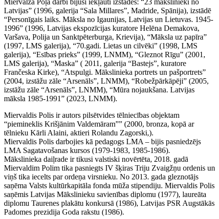
Miervalža Poļa darbi bijuši iekļauti izstādēs: “23 mākslinieki no
Latvijas” (1996, galerija “Sala Millares”, Madride, Spānija), izstādē
“Personīgais laiks. Māksla no Igaunijas, Latvijas un Lietuvas. 1945-
1996” (1996, Latvijas ekspozīcijas kuratore Helēna Demakova,
Varšava, Polija un Sanktpēterburga, Krievija), “Māksla uz papīra”
(1997, LMS galerija), “70.gadi. Lietas un cilvēki” (1998, LMS
galerija), “Esības prieks” (1999, LNMM), “Gleznot Rīgu” (2001,
LMS galerija), “Maska” ( 2011, galerija “Bastejs”, kuratore
Frančeska Kirke), “Atspulgi. Mākslinieka portrets un pašportrets”
(2004, izstāžu zāle “Arsenāls”, LNMM), “Robežpārkāpēji” (2005,
izstāžu zāle “Arsenāls”, LNMM), “Mūra nojaukšana. Latvijas
māksla 1985-1991” (2023, LNMM).
Miervaldis Polis ir autors pilsētvides tēlniecības objektam
“piemineklis Krišjānim Valdemāram”” (2000, bronza, kopā ar
tēlnieku Kārli Alaini, aktieri Rolandu Zagorski,).
Miervaldis Polis darbojies kā pedagogs LMA – bijis pasniedzējs
LMA Sagatavošanas kursos (1979-1983, 1985-1986).
Mākslinieka daiļrade ir tikusi valstiski novērtēta, 2018. gadā
Miervaldim Polim tika pasniegts IV šķiras Triju Zvaigžņu ordenis un
viņš tika iecelts par ordeņa virsnieku. No 2013. gada gleznotājs
saņēma Valsts kultūrkapitāla fonda mūža stipendiju. Miervaldis Polis
saņēmis Latvijas Mākslinieku savienības diplomu (1977), laureāta
diplomu Taurenes plakātu konkursā (1986), Latvijas PSR Augstākās
Padomes prezidija Goda rakstu (1986).