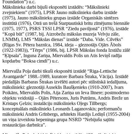
Foundation”) u.c.
Mākslinieka darbi bijuši eksponēti izstādēs: “Mākslinieki
zvejniekiem” (1975), LPSR Jauno mākslinieku darbu izstāde
(1975), Jauno mākslinieku grupas izstāde Organiskās sintēzes
institūtā (1976), Otrā un trešā Starptautiskā britu zīmējumu biennāle
(1975, 1977), PSRS TSSI LPSR “Ziedu paviljonā” (1976), izstāde
“Kopā būt” (1987, bij. Aizrobežu mākslas muzeja Velvju zāle,
LNMM), LMS “Mākslas dienas” izstāde “Daba. Vide. Cilvēks”
(Rīgas Sv. Pētera baznīca, 1984, ideja – gleznotājs Ojārs Ābols
(1922-1983)), “Tērps” (1986, bij. LPSR Mākslas fonda Izstāžu zālē
“Ķīpsala”, Inguna Zariņa, Miervaldis Polis un Atis Ieviņš radīja
kopdarbu “Boksa cimdi”) u.c.
Miervalža Poļa darbi tikuši eksponēti izstādē “Riga-Lettische
Avantgarde” 1988.-1989, kuratore Barbara Štraka, Vācija). Izstādē
piedalījās Barbaras Štrakas izvēlēti autori pēc stilistiskā iedalījuma,
mākslinieki: gleznotāji Auseklis Baušķenieks (1910-2007), Ivars
Poikāns, Miervaldis Polis, Aija Zariņa un Ieva Iltnere; postmoderno
objektu veidotāji – Ojārs Pētersons, Juris Putrāms, Andris Breže un
Kristaps Ģelzis; instalāciju mākslinieks Oļegs Tillbergs;
konceptuālais mākslinieks Leonards Laganovskis; performanču
mākslinieki Andris Grīnbergs, arhitekts Hardijs Lediņš (1955-2004)
un viņa izveidota hepeninga grupa NSRD “Nebijušu sajūtu
restaurācijas darbnīca”.