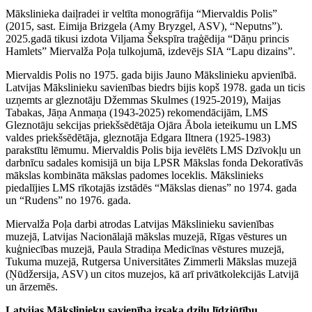
Mākslinieka daiļradei ir veltīta monogrāfija “Miervaldis Polis”
(2015, sast. Eimija Brizgela (Amy Bryzgel, ASV), “Neputns”).
2025.gadā tikusi izdota Viljama Šekspīra traģēdija “Dāņu princis
Hamlets” Miervalža Poļa tulkojumā, izdevējs SIA “Lapu dizains”.
Miervaldis Polis no 1975. gada bijis Jauno Mākslinieku apvienībā.
Latvijas Mākslinieku savienības biedrs bijis kopš 1978. gada un ticis
uzņemts ar gleznotāju Džemmas Skulmes (1925-2019), Maijas
Tabakas, Jāņa Anmaņa (1943-2025) rekomendācijām, LMS
Gleznotāju sekcijas priekšsēdētāja Ojāra Ābola ieteikumu un LMS
valdes priekšsēdētāja, gleznotāja Edgara Iltnera (1925-1983)
parakstītu lēmumu. Miervaldis Polis bija ievēlēts LMS Dzīvokļu un
darbnīcu sadales komisijā un bija LPSR Mākslas fonda Dekoratīvās
mākslas kombināta mākslas padomes loceklis. Mākslinieks
piedalījies LMS rīkotajās izstādēs “Mākslas dienas” no 1974. gada
un “Rudens” no 1976. gada.
Miervalža Poļa darbi atrodas Latvijas Mākslinieku savienības
muzejā, Latvijas Nacionālajā mākslas muzejā, Rīgas vēstures un
kuģniecības muzejā, Paula Stradiņa Medicīnas vēstures muzejā,
Tukuma muzejā, Rutgersa Universitātes Zimmerli Mākslas muzejā
(Ņūdžersija, ASV) un citos muzejos, kā arī privātkolekcijās Latvijā
un ārzemēs.
Latvijas Mākslinieku savienība izsaka dziļu līdzjūtību