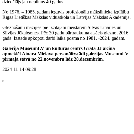
dziedātājs jau nepilnus 40 gadus.
No 1976. – 1985. gadam ieguvis profesionālu mākslinieka izglītību
Rīgas Lietišķās Mākslas vidusskolā un Latvijas Mākslas Akadēmijā.
Gleznošanu mācījies pie izcilajām meistarēm Silvas Linartes un
Silvijas Jēkabsones. Pēc 30 gadu pārtraukuma atsācis gleznot 2016.
gadā. Izstādē apkopoti darbi laika posmā no 1981. -2024. gadam.
Galerija MuseumLV un kultūras centrs Grata JJ aicina
apmeklēt Ainara Mielava personālizstādi galerijas MuseumLV
pirmajā stāvā no 22.novembra līdz 28.decembrim.
2024-11-14 09:28