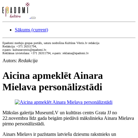
Sākums
(current)
Epadomi meduju grupas portāls, saturu nodrošina Kultūras Vēstis.lv redakcija
Redakcija: +371 26311794,
e-pasts: kulturasvestis@epadomi.lv.
Reklāmas izvietošana: +371 26311794, e-pasts: reklama@epadomi.lv
Autors:
Redakcija
Aicina apmeklēt Ainara
Mielava personālizstādi
Mākslas galerija MuseumLV un kultūras centrs Grata JJ no
22.novembra līdz gada beigām piedāvā mākslinieka Ainara Mielava
pirmo personālizstādi.
Ainars Mielavs ir pazīstams latviešu dziesmu rakstnieks un