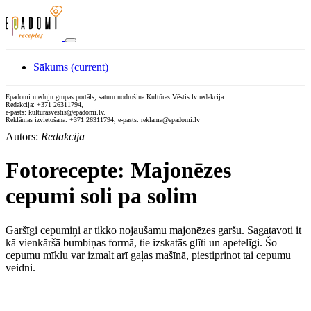
Sākums
(current)
Epadomi meduju grupas portāls, saturu nodrošina Kultūras Vēstis.lv redakcija
Redakcija: +371 26311794,
e-pasts: kulturasvestis@epadomi.lv.
Reklāmas izvietošana: +371 26311794, e-pasts: reklama@epadomi.lv
Autors:
Redakcija
Fotorecepte: Majonēzes
cepumi soli pa solim
Garšīgi cepumiņi ar tikko nojaušamu majonēzes garšu. Sagatavoti it
kā vienkāršā bumbiņas formā, tie izskatās glīti un apetelīgi. Šo
cepumu mīklu var izmalt arī gaļas mašīnā, piestiprinot tai cepumu
veidni.