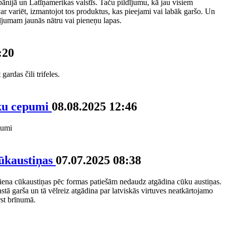
Spānijā un Latīņamerikas valstīs. Taču pildījumu, kā jau visiem
r variēt, izmantojot tos produktus, kas pieejami vai labāk garšo. Un
dījumam jaunās nātru vai pieneņu lapas.
:20
ardas čili trifeles.
ku cepumi
08.08.2025 12:46
pumi
cūkaustiņas
07.07.2025 08:38
ena cūkaustiņas pēc formas patiešām nedaudz atgādina cūku austiņas.
stā garša un tā vēlreiz atgādina par latviskās virtuves neatkārtojamo
rst brīnumā.