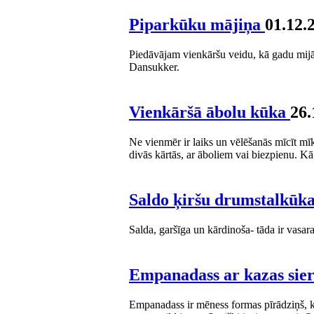
Piparkūku mājiņa
01.12.
Piedāvājam vienkāršu veidu, kā gadu mijā
Dansukker.
Vienkāršā ābolu kūka
26.
Ne vienmēr ir laiks un vēlēšanās mīcīt mīk
divās kārtās, ar āboliem vai biezpienu. Kā
Saldo ķiršu drumstalkūk
Salda, garšīga un kārdinoša- tāda ir vasar
Empanadass ar kazas sie
Empanadass ir mēness formas pīrādziņš, kas