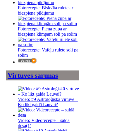
Fotorecepte: Biskvīta rulete ar
biezpiena pildījumu
Fotorecepte: Piena zupa ar
biezpiena klimpām soli pa solim
Fotorecepte: Vafeļu rulete soli pa
solim
Virtuves sarunas
Video: #9 Astroloģiskā virtuve –
Ko likt galdā Lauvai?
Video: Videorecepte – saldā
desa
(1)