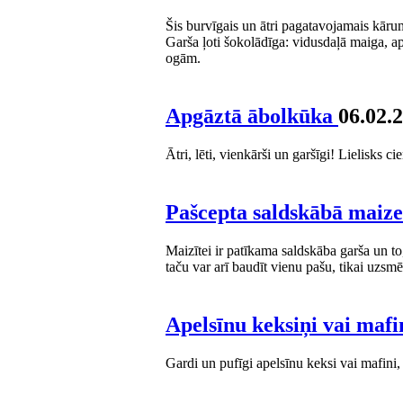
Šis burvīgais un ātri pagatavojamais kāru
Garša ļoti šokolādīga: vidusdaļā maiga, a
ogām.
Apgāztā ābolkūka
06.02.
Ātri, lēti, vienkārši un garšīgi! Lielisks c
Pašcepta saldskābā maiz
Maizītei ir patīkama saldskāba garša un to,
taču var arī baudīt vienu pašu, tikai uzsmēr
Apelsīnu keksiņi vai mafi
Gardi un pufīgi apelsīnu keksi vai mafini, 