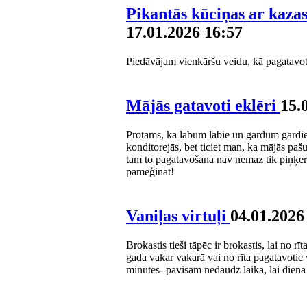
Pikantās kūciņas ar kaza
17.01.2026 16:57
Piedāvājam vienkāršu veidu, kā pagatavot
Mājās gatavoti eklēri
15.
Protams, ka labum labie un gardum gardie 
konditorejās, bet ticiet man, ka mājās pa
tam to pagatavošana nav nemaz tik piņķerīg
pamēģināt!
Vaniļas virtuļi
04.01.2026
Brokastis tieši tāpēc ir brokastis, lai no rī
gada vakar vakarā vai no rīta pagatavotie 
minūtes- pavisam nedaudz laika, lai diena 