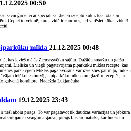
1.12.2025 00:50
šu savai ģimenei ar speciāli šai dienai izceptu kūku, kas rotāta ar
m. Cepiet to veidnē, kuras vidū ir caurums, tad varēsiet kūkas viducī
cīti.
piparkūku mīkla
21.12.2025 00:48
r tā, kas ievieš mājās Ziemassvētku sajūtu. Dažādu smaržu un garšu
īnojami. Lieliska un viegli pagatavojama piparkūku mīklas recepte, kas
imenes pārstāvjiem Mīklas pagatavošana var izvērsties par mīļu, radošu
dāvājam ielūkoties burvīgas piparkūku mīklas un glazūru receptēs, ar
 Ko galvenā konditore, Nadežda Lukjančuka.
galdam
19.12.2025 23:43
 tieši ābolu pīrāgs. To var pagatavot tik daudzās variācijās un jebkurā
neatkārtojamai svaiguma garšai, pīrāgs būs aromātisks, kārdinošs un