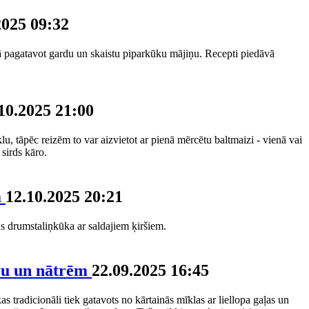
2025 09:32
 pagatavot gardu un skaistu piparkūku mājiņu. Recepti piedāvā
10.2025 21:00
lu, tāpēc reizēm to var aizvietot ar pienā mērcētu baltmaizi - vienā vai
 sirds kāro.
a
12.10.2025 20:21
as drumstaliņkūka ar saldajiem ķiršiem.
ru un nātrēm
22.09.2025 16:45
 tradicionāli tiek gatavots no kārtainās mīklas ar liellopa gaļas un