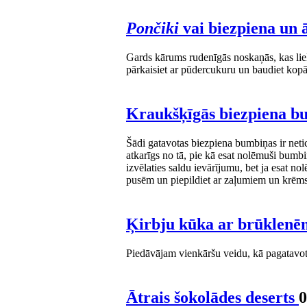
Pončiki
vai biezpiena un
Gards kārums rudenīgās noskaņās, kas liel
pārkaisiet ar pūdercukuru un baudiet kopā
Kraukšķīgās biezpiena 
Šādi gatavotas biezpiena bumbiņas ir netic
atkarīgs no tā, pie kā esat nolēmuši bumbi
izvēlaties saldu ievārījumu, bet ja esat 
pusēm un piepildiet ar zaļumiem un krēms
Ķirbju kūka ar brūklen
Piedāvājam vienkāršu veidu, kā pagatavo
Ātrais šokolādes deserts
0