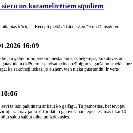
s sieru un karamelizētiem sīpoliem
 pikantas kūciņas. Recepti piedāvā Liene Zemīte un Dansukker.
01.2026 16:09
tie jau gatavi ir nopērkami neskaitāmajās beķerejās, kūkotavās un
šu gatavotiem eklēriem ir pavisam cits nozīmīgums, garša un smeķis, bez
a, kā sākotnēji liekas, jo aizņem vien nieka pusstundu. Ir vērts
 10:06
ta sevi tā labi palutinātu ar kaut ko garšīgu. Tu pamosties, bet tevi jau
virtuļi- vai nav jauki!? Turklāt to gatavošanai nepieciešamas tikai 10
būtu saldu sajūtu pilna un izdevusies.