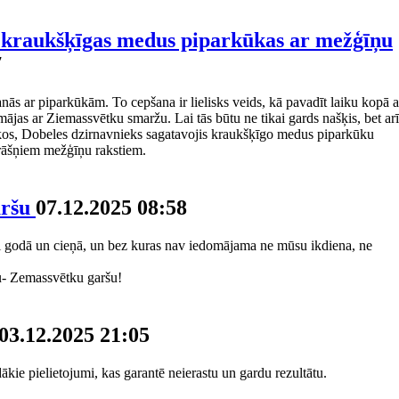
 kraukšķīgas medus piparkūkas ar mežģīņu
7
s ar piparkūkām. To cepšana ir lielisks veids, kā pavadīt laiku kopā a
mājas ar Ziemassvētku smaržu. Lai tās būtu ne tikai gards našķis, bet arī
kos, Dobeles dzirnavnieks sagatavojis kraukšķīgo medus piparkūku
krāšņiem mežģīņu rakstiem.
aršu
07.12.2025 08:58
ši godā un cieņā, un bez kuras nav iedomājama ne mūsu ikdiena, ne
u- Zemassvētku garšu!
03.12.2025 21:05
kie pielietojumi, kas garantē neierastu un gardu rezultātu.