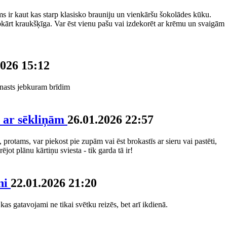
ms ir kaut kas starp klasisko brauniju un vienkāršu šokolādes kūku.
pkārt kraukšķīga. Var ēst vienu pašu vai izdekorēt ar krēmu un svaigām
2026 15:12
ienasts jebkuram brīdim
e ar sēkliņām
26.01.2026 22:57
 protams, var piekost pie zupām vai ēst brokastīs ar sieru vai pastēti,
ējot plānu kārtiņu sviesta - tik garda tā ir!
ni
22.01.2026 21:20
kas gatavojami ne tikai svētku reizēs, bet arī ikdienā.