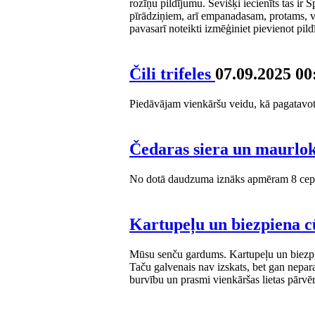
rozīņu pildījumu. Sevišķi iecienīts tas ir 
pīrādziņiem, arī empanadasam, protams, va
pavasarī noteikti izmēģiniet pievienot pil
Čili trifeles
07.09.2025 00
Piedāvājam vienkāršu veidu, kā pagatavot g
Čedaras siera un maurlo
No dotā daudzuma iznāks apmēram 8 ce
Kartupeļu un biezpiena 
Mūsu senču gardums. Kartupeļu un biezpi
Taču galvenais nav izskats, bet gan nepara
burvību un prasmi vienkāršas lietas pārvē