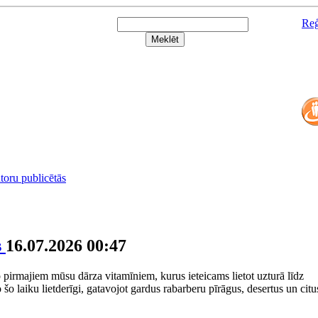
Reģ
utoru publicētās
s
16.07.2026 00:47
o pirmajiem mūsu dārza vitamīniem, kurus ieteicams lietot uzturā līdz
o laiku lietderīgi, gatavojot gardus rabarberu pīrāgus, desertus un citu