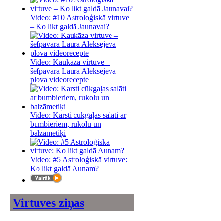
Video: #10 Astroloģiskā virtuve
– Ko likt galdā Jaunavai?
Video: Kaukāza virtuve –
šefpavāra Laura Aleksejeva
plova videorecepte
Video: Karsti cūkgaļas salāti ar
bumbieriem, rukolu un
balzāmetiķi
Video: #5 Astroloģiskā virtuve:
Ko likt galdā Aunam?
Virtuves ziņas