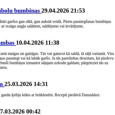
 ābolu bumbiņas
29.04.2026 21:53
iski garšos gan siltā, gan aukstā veidā. Pirms pasniegšanas bumbiņas
 ar svaigu augļu salātiem, saldējumu vai ievārījumu.
bumbas
10.04.2026 11:38
ami maigas un gaisīgas. Tās var gatavot kā saldā, tā sāļā variantā. Viss
ņas pasniegt vai kā labāk garšo. Ja tās paredzētas desertam, kā piedevu
nolēmuši bumbiņas izmantot sāļajam uzkodu galdam, pārgrieziet tās uz
ieru.
ēm
25.03.2026 14:31
t gardu ķirbju kūku ar brūklenēm. Recepti piedāvā Dansukker.
7.03.2026 00:42