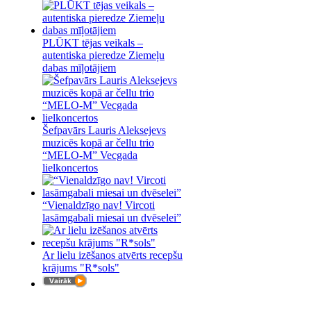
PLŪKT tējas veikals –
autentiska pieredze Ziemeļu
dabas mīļotājiem
Šefpavārs Lauris Aleksejevs
muzicēs kopā ar čellu trio
“MELO-M” Vecgada
lielkoncertos
“Vienaldzīgo nav! Vircoti
lasāmgabali miesai un dvēselei”
Ar lielu izēšanos atvērts recepšu
krājums "R*sols"