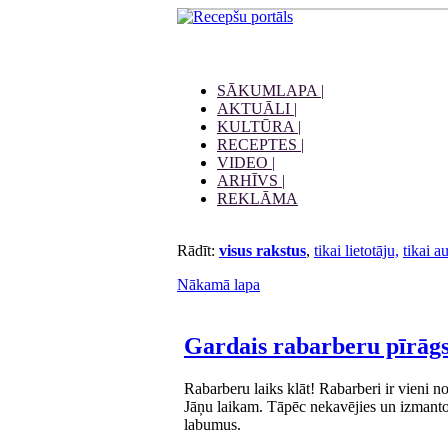
SĀKUMLAPA |
AKTUĀLI |
KULTŪRA |
RECEPTES |
VIDEO |
ARHĪVS |
REKLĀMA
Rādīt:
visus rakstus
,
tikai lietotāju,
tikai a
Nākamā lapa
Gardais rabarberu pīrāg
Rabarberu laiks klāt! Rabarberi ir vieni n
Jāņu laikam. Tāpēc nekavējies un izmanto š
labumus.