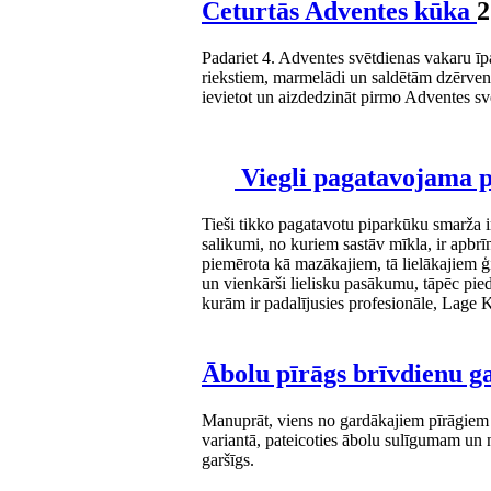
Ceturtās Adventes kūka
2
Padariet 4. Adventes svētdienas vakaru īpa
riekstiem, marmelādi un saldētām dzērvenē
ievietot un aizdedzināt pirmo Adventes sve
Viegli pagatavojama 
Tieši tikko pagatavotu piparkūku smarža i
salikumi, no kuriem sastāv mīkla, ir apbr
piemērota kā mazākajiem, tā lielākajiem ģ
un vienkārši lielisku pasākumu, tāpēc pie
kurām ir padalījusies profesionāle, Lage
Ābolu pīrāgs brīvdienu 
Manuprāt, viens no gardākajiem pīrāgiem ir
variantā, pateicoties ābolu sulīgumam un 
garšīgs.