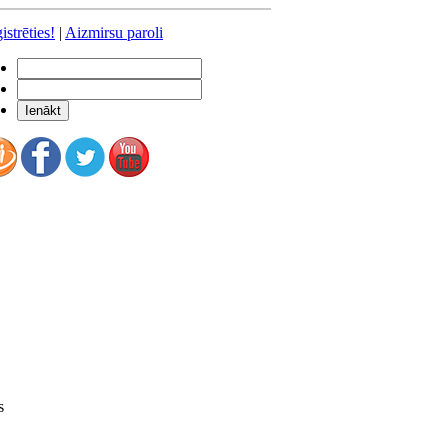
istrēties!
|
Aizmirsu paroli
s