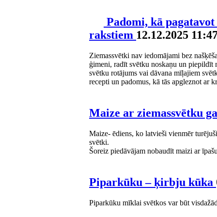
Padomi, kā pagatavot
rakstiem
12.12.2025 11:4
Ziemassvētki nav iedomājami bez našķēšanā
ģimeni, radīt svētku noskaņu un piepildīt 
svētku rotājums vai dāvana mīļajiem svēt
recepti un padomus, kā tās apgleznot ar 
Maize ar ziemassvētku g
Maize- ēdiens, ko latvieši vienmēr turēju
svētki.
Šoreiz piedāvājam nobaudīt maizi ar īpaš
Piparkūku – ķirbju kūka
Piparkūku mīklai svētkos var būt visdažādā