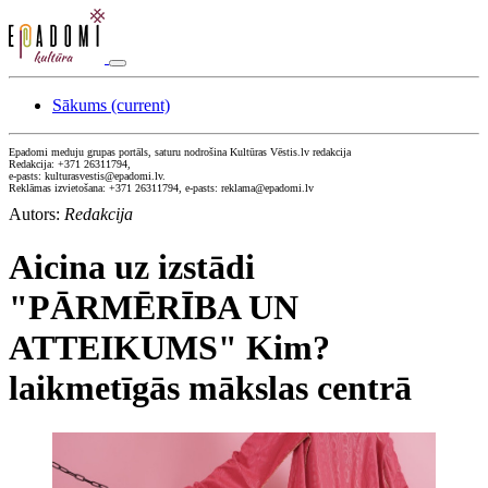
Sākums
(current)
Epadomi meduju grupas portāls, saturu nodrošina Kultūras Vēstis.lv redakcija
Redakcija: +371 26311794,
e-pasts: kulturasvestis@epadomi.lv.
Reklāmas izvietošana: +371 26311794, e-pasts: reklama@epadomi.lv
Autors:
Redakcija
Aicina uz izstādi
"PĀRMĒRĪBA UN
ATTEIKUMS" Kim?
laikmetīgās mākslas centrā