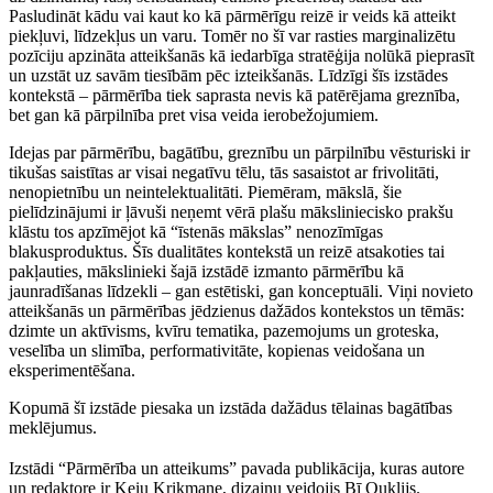
Pasludināt kādu vai kaut ko kā pārmērīgu reizē ir veids kā atteikt
piekļuvi, līdzekļus un varu. Tomēr no šī var rasties marginalizētu
pozīciju apzināta atteikšanās kā iedarbīga stratēģija nolūkā pieprasīt
un uzstāt uz savām tiesībām pēc izteikšanās. Līdzīgi šīs izstādes
kontekstā – pārmērība tiek saprasta nevis kā patērējama greznība,
bet gan kā pārpilnība pret visa veida ierobežojumiem.
Idejas par pārmērību, bagātību, greznību un pārpilnību vēsturiski ir
tikušas saistītas ar visai negatīvu tēlu, tās sasaistot ar frivolitāti,
nenopietnību un neintelektualitāti. Piemēram, mākslā, šie
pielīdzinājumi ir ļāvuši neņemt vērā plašu māksliniecisko prakšu
klāstu tos apzīmējot kā “īstenās mākslas” nenozīmīgas
blakusproduktus. Šīs dualitātes kontekstā un reizē atsakoties tai
pakļauties, mākslinieki šajā izstādē izmanto pārmērību kā
jaunradīšanas līdzekli – gan estētiski, gan konceptuāli. Viņi novieto
atteikšanās un pārmērības jēdzienus dažādos kontekstos un tēmās:
dzimte un aktīvisms, kvīru tematika, pazemojums un groteska,
veselība un slimība, performativitāte, kopienas veidošana un
eksperimentēšana.
Kopumā šī izstāde piesaka un izstāda dažādus tēlainas bagātības
meklējumus.
Izstādi “Pārmērība un atteikums” pavada publikācija, kuras autore
un redaktore ir Keiu Krikmane, dizainu veidojis Bī Ouklijs.