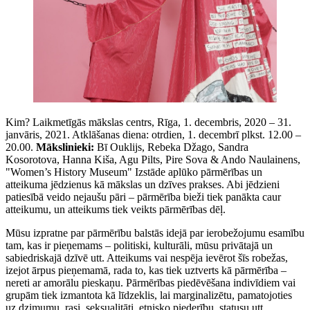
Kim? Laikmetīgās mākslas centrs, Rīga, 1. decembris, 2020 – 31.
janvāris, 2021. Atklāšanas diena: otrdien, 1. decembrī plkst. 12.00 –
20.00.
Mākslinieki:
Bī Ouklijs, Rebeka Džago, Sandra
Kosorotova, Hanna Kiša, Agu Pilts, Pire Sova & Ando Naulainens,
"Women’s History Museum" Izstāde aplūko pārmērības un
atteikuma jēdzienus kā mākslas un dzīves prakses. Abi jēdzieni
patiesībā veido nejaušu pāri – pārmērība bieži tiek panākta caur
atteikumu, un atteikums tiek veikts pārmērības dēļ.
Mūsu izpratne par pārmērību balstās idejā par ierobežojumu esamību
tam, kas ir pieņemams – politiski, kulturāli, mūsu privātajā un
sabiedriskajā dzīvē utt. Atteikums vai nespēja ievērot šīs robežas,
izejot ārpus pieņemamā, rada to, kas tiek uztverts kā pārmērība –
nereti ar amorālu pieskaņu. Pārmērības piedēvēšana indivīdiem vai
grupām tiek izmantota kā līdzeklis, lai marginalizētu, pamatojoties
uz dzimumu, rasi, seksualitāti, etnisko piederību, statusu utt.