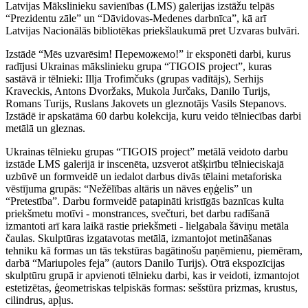
Latvijas Mākslinieku savienības (LMS) galerijas izstāžu telpās
“Prezidentu zāle” un “Dāvidovas-Medenes darbnīca”, kā arī
Latvijas Nacionālās bibliotēkas priekšlaukumā pret Uzvaras bulvāri.
Izstādē “Mēs uzvarēsim! Переможемо!” ir eksponēti darbi, kurus
radījusi Ukrainas mākslinieku grupa “TIGOIS project”, kuras
sastāvā ir tēlnieki: Illja Trofimčuks (grupas vadītājs), Serhijs
Kraveckis, Antons Dvoržaks, Mukola Jurčaks, Danilo Turijs,
Romans Turijs, Ruslans Jakovets un gleznotājs Vasils Stepanovs.
Izstādē ir apskatāma 60 darbu kolekcija, kuru veido tēlniecības darbi
metālā un gleznas.
Ukrainas tēlnieku grupas “TIGOIS project” metālā veidoto darbu
izstāde LMS galerijā ir inscenēta, uzsverot atšķirību tēlnieciskajā
uzbūvē un formveidē un iedalot darbus divās tēlaini metaforiska
vēstījuma grupās: “Nežēlības altāris un nāves eņģelis” un
“Pretestība”. Darbu formveidē patapināti kristīgās baznīcas kulta
priekšmetu motīvi - monstrances, svečturi, bet darbu radīšanā
izmantoti arī kara laikā rastie priekšmeti - lielgabala šāviņu metāla
čaulas. Skulptūras izgatavotas metālā, izmantojot metināšanas
tehniku kā formas un tās tekstūras bagātinošu paņēmienu, piemēram,
darbā “Mariupoles feja” (autors Danilo Turijs). Otrā ekspozīcijas
skulptūru grupā ir apvienoti tēlnieku darbi, kas ir veidoti, izmantojot
estetizētas, ģeometriskas telpiskās formas: sešstūra prizmas, krustus,
cilindrus, apļus.