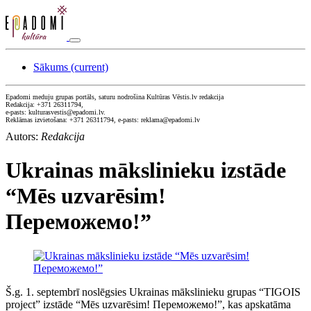
Sākums
(current)
Epadomi meduju grupas portāls, saturu nodrošina Kultūras Vēstis.lv redakcija
Redakcija: +371 26311794,
e-pasts: kulturasvestis@epadomi.lv.
Reklāmas izvietošana: +371 26311794, e-pasts: reklama@epadomi.lv
Autors:
Redakcija
Ukrainas mākslinieku izstāde
“Mēs uzvarēsim!
Переможемо!”
Š.g. 1. septembrī noslēgsies Ukrainas mākslinieku grupas “TIGOIS
project” izstāde “Mēs uzvarēsim! Переможемо!”, kas apskatāma