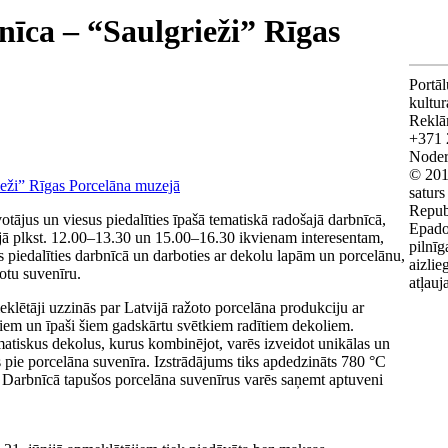
īca – “Saulgrieži” Rīgas
Portāl
kultu
Reklā
+371 
Noderī
© 201
saturs
Repub
tājus un viesus piedalīties īpašā tematiskā radošajā darbnīcā,
Epado
nijā plkst. 12.00–13.30 un 15.00–16.30 ikvienam interesentam,
pilnīg
s piedalīties darbnīcā un darboties ar dekolu lapām un porcelānu,
aizlie
otu suvenīru.
atļauj
klētāji uzzinās par Latvijā ražoto porcelāna produkciju ar
iem un īpaši šiem gadskārtu svētkiem radītiem dekoliem.
atiskus dekolus, kurus kombinējot, varēs izveidot unikālas un
s pie porcelāna suvenīra. Izstrādājums tiks apdedzināts 780 °C
. Darbnīcā tapušos porcelāna suvenīrus varēs saņemt aptuveni