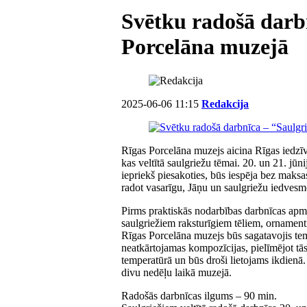
Svētku radošā darbn
Porcelāna muzejā
2025-06-06 11:15
Redakcija
Rīgas Porcelāna muzejs aicina Rīgas iedzīvo
kas veltītā saulgriežu tēmai. 20. un 21. jū
iepriekš piesakoties, būs iespēja bez maksa
radot vasarīgu, Jāņu un saulgriežu iedvesm
Pirms praktiskās nodarbības darbnīcas apme
saulgriežiem raksturīgiem tēliem, ornament
Rīgas Porcelāna muzejs būs sagatavojis tem
neatkārtojamas kompozīcijas, pielīmējot tā
temperatūrā un būs droši lietojams ikdienā
divu nedēļu laikā muzejā.
Radošās darbnīcas ilgums – 90 min.