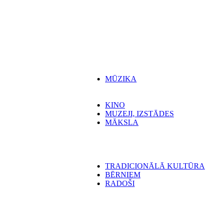
MŪZIKA
KINO
MUZEJI, IZSTĀDES
MĀKSLA
TRADICIONĀLĀ KULTŪRA
BĒRNIEM
RADOŠI