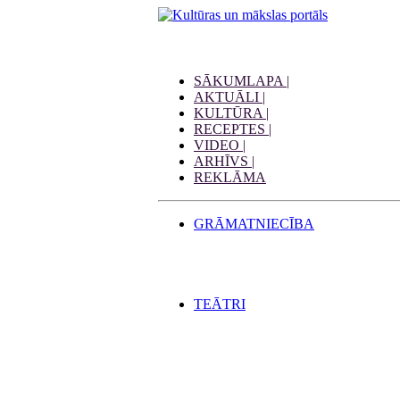
SĀKUMLAPA |
AKTUĀLI |
KULTŪRA |
RECEPTES |
VIDEO |
ARHĪVS |
REKLĀMA
GRĀMATNIECĪBA
TEĀTRI