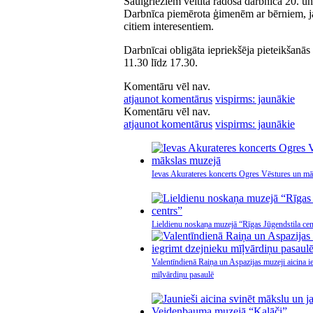
Saulgriežiem veltītā radošā darbnīca 20. u
Darbnīca piemērota ģimenēm ar bērniem, ja
citiem interesentiem.
Darbnīcai obligāta iepriekšēja pieteikšanās
11.30 līdz 17.30.
Komentāru vēl nav.
atjaunot komentārus
vispirms: jaunākie
Komentāru vēl nav.
atjaunot komentārus
vispirms: jaunākie
Ievas Akurateres koncerts Ogres Vēstures un mā
Lieldienu noskaņa muzejā “Rīgas Jūgendstila cen
Valentīndienā Raiņa un Aspazijas muzeji aicina i
mīļvārdiņu pasaulē