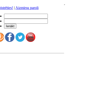
istrēties!
|
Aizmirsu paroli