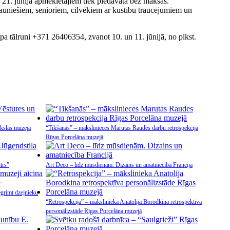
n 21. jūnijā apmeklētājiem tiek piedāvāta bez maksas.
uniešiem, senioriem, cilvēkiem ar kustību traucējumiem un
 pa tālruni +371 26406354, zvanot 10. un 11. jūnijā, no plkst.
kslas muzejā
“Tikšanās” – mākslinieces Marutas Raudes darbu retrospekcija
Rīgas Porcelāna muzejā
trs”
Art Deco – līdz mūsdienām. Dizains un amatniecība Francijā
egrimt dzejnieku
“Retrospekcija” – mākslinieka Anatolija Borodkina retrospektīva
personālizstāde Rīgas Porcelāna muzejā