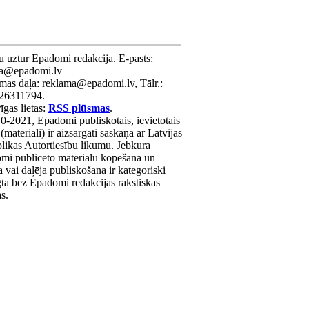
u uztur Epadomi redakcija. E-pasts:
ra@epadomi.lv
mas daļa: reklama@epadomi.lv, Tālr.:
26311794.
gas lietas:
RSS plūsmas
.
0-2021, Epadomi publiskotais, ievietotais
 (materiāli) ir aizsargāti saskaņā ar Latvijas
likas Autortiesību likumu. Jebkura
mi publicēto materiālu kopēšana un
a vai daļēja publiskošana ir kategoriski
gta bez Epadomi redakcijas rakstiskas
as.