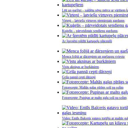
Lēti un garšīgi – saldētu sēņu mērce ar vārītiem 
Virteņi – latviešu virtuves piemirstais gardums
Kuģelis – pārveidotais sendienu gardums
Ar šprotēm pildīti kartupeļu plācenīši
Menca folijā ar dārzeņiem un garšaugu sviestu
Vistu akniņas ar burkāniem
Grila pannā cepti dārzeņi
Fotorecepte: Maltās gaļas pīrāgs soli pa solim
Fotorecepte: Pupiņas ar malto gaļu soli pa solim
Video: Emīls Balceris gatavo tortilju ar maltās g