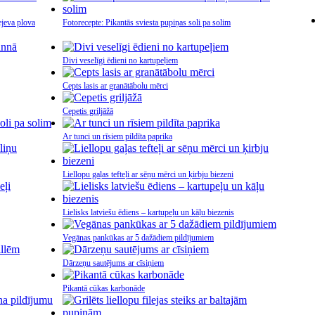
ejeva plova
Fotorecepte: Pikantās sviesta pupiņas soli pa solim
Divi veselīgi ēdieni no kartupeļiem
Cepts lasis ar granātābolu mērci
Cepetis griljāžā
Ar tunci un rīsiem pildīta paprika
Liellopu gaļas tefteļi ar sēņu mērci un ķirbju biezeni
Lielisks latviešu ēdiens – kartupeļu un kāļu biezenis
Vegānas pankūkas ar 5 dažādiem pildījumiem
Dārzeņu sautējums ar cīsiņiem
Pikantā cūkas karbonāde