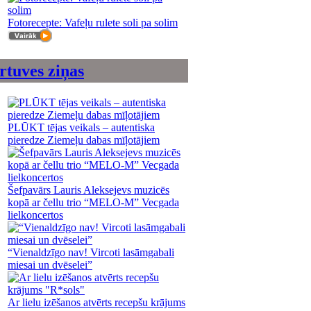
Fotorecepte: Vafeļu rulete soli pa solim
rtuves ziņas
PLŪKT tējas veikals – autentiska
pieredze Ziemeļu dabas mīļotājiem
Šefpavārs Lauris Aleksejevs muzicēs
kopā ar čellu trio “MELO-M” Vecgada
lielkoncertos
“Vienaldzīgo nav! Vircoti lasāmgabali
miesai un dvēselei”
Ar lielu izēšanos atvērts recepšu krājums