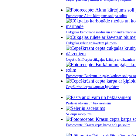
Fotorecepte: Aknu kārtojums soli pa solim
Cūkgaļas karbonāde medus un koriandra marinā
Cūkgaļas rulete ar žāvētām plūmēm
Cepeškrāsnī cepta cūkgaļas krūtiņa ar dārzeņiem
Fotorecepte: Burkānu un gaļas kotletes soli pa s
Cepeškrāsnī cepta karpa ar ķiplokiem
Pasta ar olīvām un baklažāniem
Seleriju sacepums
Fotorecepte: Krāsnī cepta karpa soli pa solim