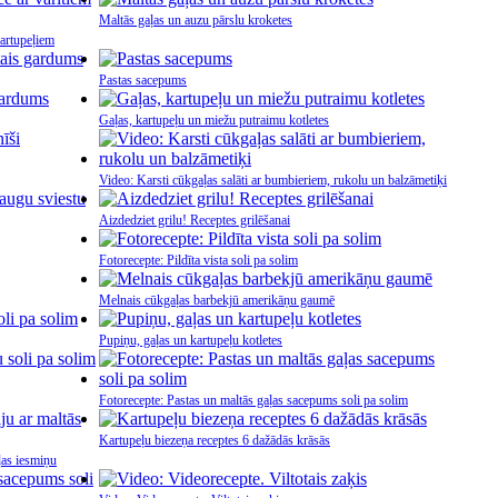
Maltās gaļas un auzu pārslu kroketes
kartupeļiem
Pastas sacepums
Gaļas, kartupeļu un miežu putraimu kotletes
Video: Karsti cūkgaļas salāti ar bumbieriem, rukolu un balzāmetiķi
Aizdedziet grilu! Receptes grilēšanai
Fotorecepte: Pildīta vista soli pa solim
Melnais cūkgaļas barbekjū amerikāņu gaumē
Pupiņu, gaļas un kartupeļu kotletes
Fotorecepte: Pastas un maltās gaļas sacepums soli pa solim
Kartupeļu biezeņa receptes 6 dažādās krāsās
aļas iesmiņu