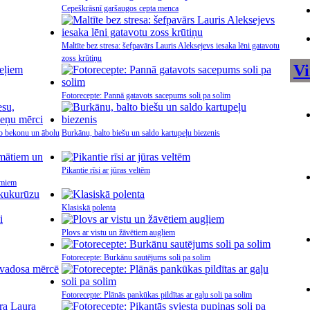
Cepeškrāsnī garšaugos cepta menca
Maltīte bez stresa: šefpavārs Lauris Aleksejevs iesaka lēni gatavotu
zoss krūtiņu
Vi
Fotorecepte: Pannā gatavots sacepums soli pa solim
go bekonu un ābolu
Burkānu, balto biešu un saldo kartupeļu biezenis
Pikantie rīsi ar jūras veltēm
umiem
Klasiskā polenta
Plovs ar vistu un žāvētiem augļiem
Fotorecepte: Burkānu sautējums soli pa solim
Fotorecepte: Plānās pankūkas pildītas ar gaļu soli pa solim