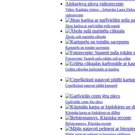
Video: Kaukāza virtuve – šefpavāra Laura Aleks
videorecepte
Jūras karūsa ar garšvielām grila pannā
Ābolu sulā marinēta cūkgaļa
Kartupeļu un tomātu sacepums
Fotorecepte: Spageti paša rokām soli pa solim
Grilēta cūkgaļas karbonāde ar kauliņu
Cepeškrāsnī gatavoti pildīti kartupeļi
Garšvielās cepts jēra plecs
Kūpināta karpa ar ķiplokiem un dillēm
Befstroganovs. Klasiska recepte
Mājās gatavoti pelmeņi ar biezpiena pildījumu