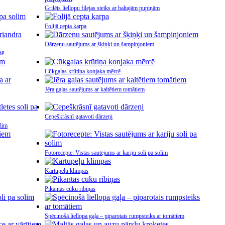
Grilēts liellopu filejas steiks ar baltajām pupiņām
Folijā cepta karpa
Dārzeņu sautējums ar šķiņķi un šampinjoniem
dē
Cūkgaļas krūtiņa konjaka mērcē
Jēra gaļas sautējums ar kaltētiem tomātiem
Cepeškrāsnī gatavoti dārzeņi
olim
Fotorecepte: Vistas sautējums ar kariju soli pa solim
Kartupeļu klimpas
Pikantās cūku ribiņas
Spēcinošā liellopa gaļa – piparotais rumpsteiks ar tomātiem