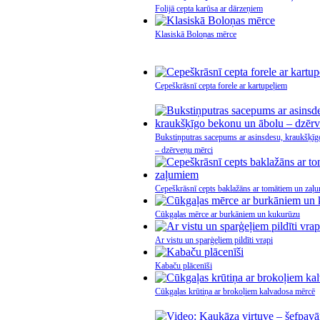
Folijā cepta karūsa ar dārzeņiem
Klasiskā Boloņas mērce
Cepeškrāsnī cepta forele ar kartupeļiem
Bukstiņputras sacepums ar asinsdesu, kraukšķī
– dzērveņu mērci
Cepeškrāsnī cepts baklažāns ar tomātiem un zaļ
Cūkgaļas mērce ar burkāniem un kukurūzu
Ar vistu un sparģeļiem pildīti vrapi
Kabaču plācenīši
Cūkgaļas krūtiņa ar brokoļiem kalvadosa mērcē