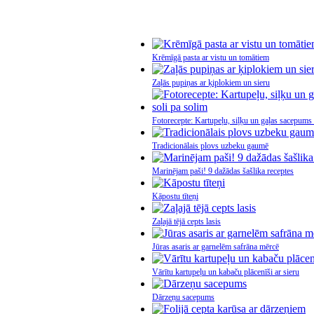
Krēmīgā pasta ar vistu un tomātiem
Zaļās pupiņas ar ķiplokiem un sieru
Fotorecepte: Kartupeļu, siļķu un gaļas sacepums 
Tradicionālais plovs uzbeku gaumē
Marinējam paši! 9 dažādas šašlika receptes
Kāpostu tīteņi
Zaļajā tējā cepts lasis
Jūras asaris ar garnelēm safrāna mērcē
Vārītu kartupeļu un kabaču plācenīši ar sieru
Dārzeņu sacepums