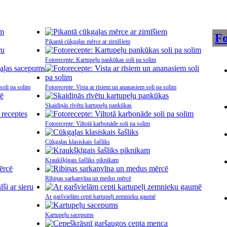
Fo
Pikantā cūkgaļas mērce ar zirnīšiem
Fotorecepte: Kartupeļu pankūkas soli pa solim
soli pa solim
Fotorecepte: Vista ar rīsiem un ananasiem soli pa solim
Skaidiņās rīvētu kartupeļu pankūkas
Fotorecepte: Viltotā karbonāde soli pa solim
Cūkgaļas klasiskais šašliks
Kraukšķīgais šašliks piknikam
Ribiņas sarkanvīna un medus mērcē
Ar garšvielām cepti kartupeļi zemnieku gaumē
Kartupeļu sacepums