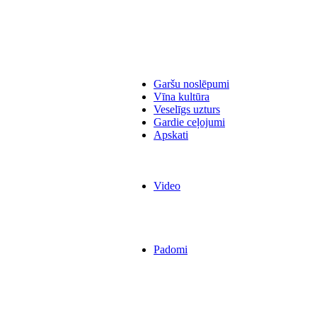
Garšu noslēpumi
Vīna kultūra
Veselīgs uzturs
Gardie ceļojumi
Apskati
Video
Padomi