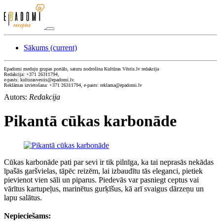
Sākums
(current)
Epadomi meduju grupas portāls, saturu nodrošina Kultūras Vēstis.lv redakcija
Redakcija: +371 26311794,
e-pasts: kulturasvestis@epadomi.lv.
Reklāmas izvietošana: +371 26311794, e-pasts: reklama@epadomi.lv
Autors:
Redakcija
Pikantā cūkas karbonāde
Cūkas karbonāde pati par sevi ir tik pilnīga, ka tai neprasās nekādas
īpašās garšvielas, tāpēc reizēm, lai izbaudītu tās eleganci, pietiek
pievienot vien sāli un piparus. Piedevās var pasniegt ceptus vai
vārītus kartupeļus, marinētus gurķīšus, kā arī svaigus dārzeņu un
lapu salātus.
Nepieciešams: