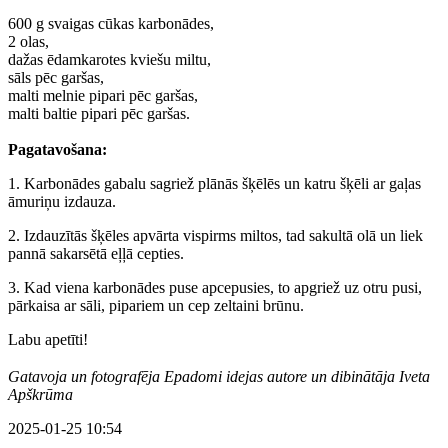
600 g svaigas cūkas karbonādes,
2 olas,
dažas ēdamkarotes kviešu miltu,
sāls pēc garšas,
malti melnie pipari pēc garšas,
malti baltie pipari pēc garšas.
Pagatavošana:
1. Karbonādes gabalu sagriež plānās šķēlēs un katru šķēli ar gaļas
āmuriņu izdauza.
2. Izdauzītās šķēles apvārta vispirms miltos, tad sakultā olā un liek
pannā sakarsētā eļļā cepties.
3. Kad viena karbonādes puse apcepusies, to apgriež uz otru pusi,
pārkaisa ar sāli, pipariem un cep zeltaini brūnu.
Labu apetīti!
Gatavoja un fotografēja Epadomi idejas autore un dibinātāja Iveta
Apškrūma
2025-01-25 10:54