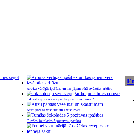
Fo
Arbūza vērtīgās īpašības un kas jāņem vērā izvēloties arbūzu
Cik kaloriju sevī slēpj gardie jūras briesmonīši?
Auzu pārslas veselībai un skaistumam
Tumšās šokolādes 5 pozitīvās īpašības