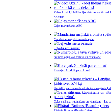
Video: Uzzini, kādēļ Indijas riekstus var ēst vair
riekstus!
Gaļas marinēšanas ABC
Mandarīnu maģiskā aromāta spēks
Ceļvedis sieru pasaulē
Numeroloģija tavā virtuvē un ēdienkartē
Ko vajadzētu zināt par cukuru?
Uzstādīts jauns rekords – Latvijas smagākais ķir
Gaļas sālīšana, kūpināšana un vītināšana – kas pa
Elitārais Boforas (Beaufort) siers