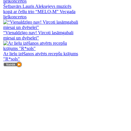
Šefpavārs Lauris Aleksejevs muzicēs
kopā ar čellu trio “MELO-M” Vecgada
lielkoncertos
“Vienaldzīgo nav! Vircoti lasāmgabali
miesai un dvēselei”
Ar lielu izēšanos atvērts recepšu krājums
"R*sols"