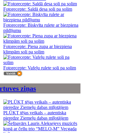
Fotorecepte: Saldā desa soli pa solim
Fotorecepte: Biskvīta rulete ar biezpiena
pildījumu
Fotorecepte: Piena zupa ar biezpiena
klimpām soli pa solim
Fotorecepte: Vafeļu rulete soli pa solim
rtuves ziņas
PLŪKT tējas veikals – autentiska
pieredze Ziemeļu dabas mīļotājiem