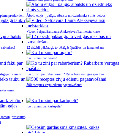
m piena produktiem
Ābolu etiķis - palīgs, atbalsts un dziednieks simts veidos
Video: Šefpavāra Laura Aleksejeva rīsu meistarklase
 sabiedrotā
12 dažādi pākšaugi, to vērtīgās īpašības un izmantošana
Ko Tu zini par ogām?
vērtīgajām sēnēm
Ko tu zini par rabarberiem? Rabarberu vērtīgās īpašības
500 receptes zivju ēdienu pagatavošanai
holesterīna
Ko Tu zini par kartupeli?
 jamon, prosciutto,
)