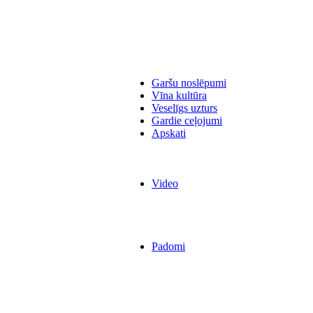
Garšu noslēpumi
Vīna kultūra
Veselīgs uzturs
Gardie ceļojumi
Apskati
Video
Padomi