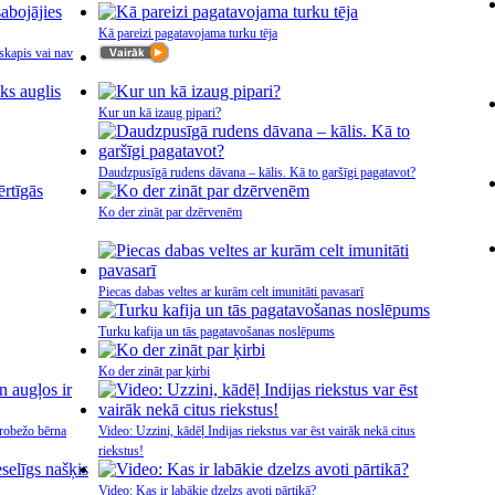
Kā pareizi pagatavojama turku tēja
sskapis vai nav
Kur un kā izaug pipari?
Daudzpusīgā rudens dāvana – kālis. Kā to garšīgi pagatavot?
Ko der zināt par dzērvenēm
Piecas dabas veltes ar kurām celt imunitāti pavasarī
Turku kafija un tās pagatavošanas noslēpums
Ko der zināt par ķirbi
erobežo bērna
Video: Uzzini, kādēļ Indijas riekstus var ēst vairāk nekā citus
riekstus!
Video: Kas ir labākie dzelzs avoti pārtikā?