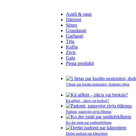
Augļi & ogas
Dārzeņi
Sēnes
Graudaugi
Garšaugi
Tēja
Kafija
Zivis
Gaļa
Piena produkti
5 lietas par kurām neaizmirst, dodoties sēņot
Kā atšķirt – plicis vai breksis?
Padomi, gatavojot zivju ēdienus
Ko der zināt par smiltsērkšķiem
Derīgi padomi par kāpostiem