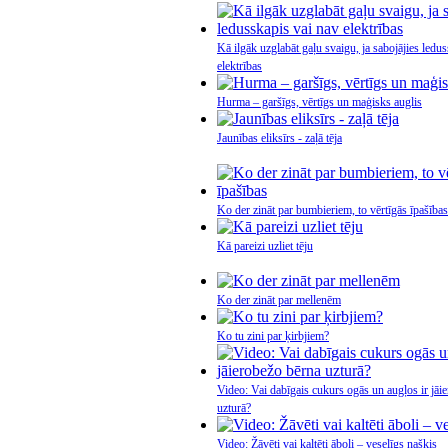
Kā ilgāk uzglabāt gaļu svaigu, ja sabojājies ledu
elektrības
Hurma – garšīgs, vērtīgs un maģisks auglis
Jaunības eliksīrs - zaļā tēja
Ko der zināt par bumbieriem, to vērtīgās īpašības
Kā pareizi uzliet tēju
Ko der zināt par mellenēm
Ko tu zini par ķirbjiem?
Video: Vai dabīgais cukurs ogās un augļos ir jāi
uzturā?
Video: Žāvēti vai kaltēti āboli – veselīgs našķis