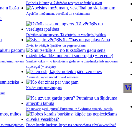
Fenhelis kulinārijā. 7 dažādas receptes ar fenheļa sakni
Apelsīns možumam, veselībai un skaistumam
šu
Dzīvības sakne ingvers. Tā vērtīgās un veselīgās īpašības
Zivis, to vērtīgās īpašības un pagatavošana
mandarīnu laikam
Smiltsērkšķis – no tūkstošiem gadu sena dziednieka līdz modernai
superogai (+ recepte)
7 iemesli, kāpēc noteikti jāēd zemenes
Vi
Ko der zināt par vīnogām
zīme
Kā uzvārīt gardu putru? Putraimu un šķidruma attiecību tabula
to izstrādājumos.
Dobes karalis burkāns: kāpēc tas nepieciešams cilvēka veselībai?