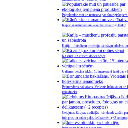
Populārākie mīti un patiesība par ekoloģiskajie
Kāpēc skaistumam un veselībai vajadzīgi tauki?
Kafija – mūsdienu profesiju pārstāvju atbalsts un
Kā zināt, uz kurieni doties sēņot
Gailenes veicina iekāri. 15 interesanti fakti par 
Brīnumdaris baklažāns. Violetais lieko tauku un 
ienaidnieks
Ceļojums Eiropas tradīcijās– cik daudz zinām par
foie gras un citām gaļas delikatesēm (+2 receptes