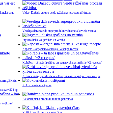
āk nekā citus
Video: Dažādu cukura veidu ražošanas procesu atšķirības
Veselīga dzīvesveida superprodukti vidusmēra latvieša virtuvē
Ingvera lieliskās īpašības un vērtība
Kāposts – organisma attīrītājs. Veselīga recepte
Kolrābis – tā labās īpašības un pagatavošanas māksla (+2 receptes)
Ķirbis - vērtīgs produkts veselībai, vienkārša ķirbju zupas recepte
Kokosrieksta noslēpumi
bis sver 574 kg
Raudzēti piena produkti: mīti un patiesības
r to jāzina?
Knifiņi, kas jāzina gatavojot rīsus