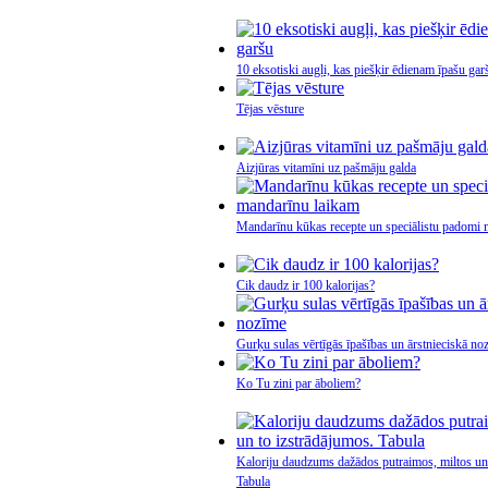
10 eksotiski augļi, kas piešķir ēdienam īpašu gar
Tējas vēsture
Aizjūras vitamīni uz pašmāju galda
Mandarīnu kūkas recepte un speciālistu padomi 
Cik daudz ir 100 kalorijas?
Gurķu sulas vērtīgās īpašības un ārstnieciskā no
Ko Tu zini par āboliem?
Kaloriju daudzums dažādos putraimos, miltos un 
Tabula