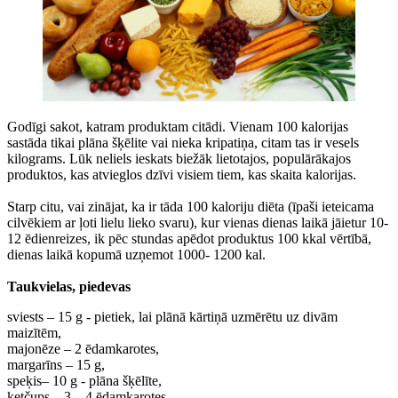
Godīgi sakot, katram produktam citādi. Vienam 100 kalorijas
sastāda tikai plāna šķēlite vai nieka kripatiņa, citam tas ir vesels
kilograms. Lūk neliels ieskats biežāk lietotajos, populārākajos
produktos, kas atvieglos dzīvi visiem tiem, kas skaita kalorijas.
Starp citu, vai zinājat, ka ir tāda 100 kaloriju diēta (īpaši ieteicama
cilvēkiem ar ļoti lielu lieko svaru), kur vienas dienas laikā jāietur 10-
12 ēdienreizes, ik pēc stundas apēdot produktus 100 kkal vērtībā,
dienas laikā kopumā uzņemot 1000- 1200 kal.
Taukvielas, piedevas
sviests – 15 g - pietiek, lai plānā kārtiņā uzmērētu uz divām
maizītēm,
majonēze – 2 ēdamkarotes,
margarīns – 15 g,
speķis– 10 g - plāna šķēlīte,
ketčups – 3 – 4 ēdamkarotes,