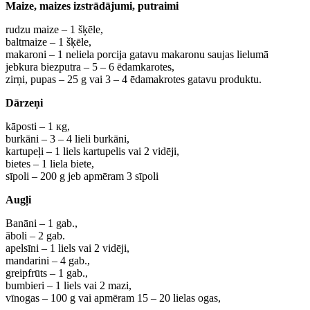
Maize, maizes izstrādājumi, putraimi
rudzu maize – 1 šķēle,
baltmaize – 1 šķēle,
makaroni – 1 neliela porcija gatavu makaronu saujas lielumā
jebkura biezputra – 5 – 6 ēdamkarotes,
zirņi, pupas – 25 g vai 3 – 4 ēdamakrotes gatavu produktu.
Dārzeņi
kāposti – 1 кg,
burkāni – 3 – 4 lieli burkāni,
kartupeļi – 1 liels kartupelis vai 2 vidēji,
bietes – 1 liela biete,
sīpoli – 200 g jeb apmēram 3 sīpoli
Augļi
Banāni – 1 gab.,
āboli – 2 gab.
apelsīni – 1 liels vai 2 vidēji,
mandarini – 4 gab.,
greipfrūts – 1 gab.,
bumbieri – 1 liels vai 2 mazi,
vīnogas – 100 g vai apmēram 15 – 20 lielas ogas,