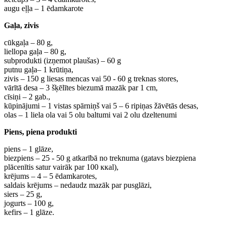
augu eļļa – 1 ēdamkarote
Gaļa, zivis
cūkgaļa – 80 g,
liellopa gaļa – 80 g,
subprodukti (izņemot plaušas) – 60 g
putnu gaļa– 1 krūtiņa,
zivis – 150 g liesas mencas vai 50 - 60 g treknas stores,
vārītā desa – 3 šķēlītes biezumā mazāk par 1 cm,
cīsiņi – 2 gab.,
kūpinājumi – 1 vistas spārniņš vai 5 – 6 ripiņas žāvētās desas,
olas – 1 liela ola vai 5 olu baltumi vai 2 olu dzeltenumi
Piens, piena produkti
piens – 1 glāze,
biezpiens – 25 - 50 g atkarībā no treknuma (gatavs biezpiena
plācenītis satur vairāk par 100 ккal),
krējums – 4 – 5 ēdamkarotes,
saldais krējums – nedaudz mazāk par pusglāzi,
siers – 25 g,
jogurts – 100 g,
kefirs – 1 glāze.