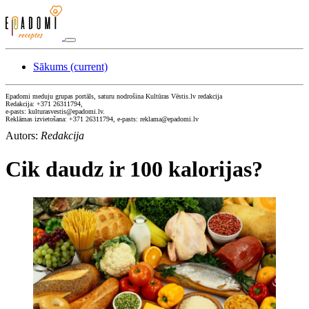
Sākums
(current)
Epadomi meduju grupas portāls, saturu nodrošina Kultūras Vēstis.lv redakcija
Redakcija: +371 26311794,
e-pasts: kulturasvestis@epadomi.lv.
Reklāmas izvietošana: +371 26311794, e-pasts: reklama@epadomi.lv
Autors:
Redakcija
Cik daudz ir 100 kalorijas?