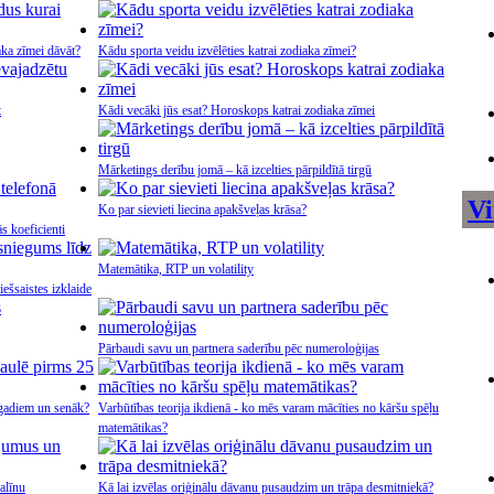
aka zīmei dāvāt?
Kādu sporta veidu izvēlēties katrai zodiaka zīmei?
t
Kādi vecāki jūs esat? Horoskops katrai zodiaka zīmei
Mārketings derību jomā – kā izcelties pārpildītā tirgū
Vi
Ko par sievieti liecina apakšveļas krāsa?
s koeficienti
Matemātika, RTP un volatility
ešsaistes izklaide
Pārbaudi savu un partnera saderību pēc numeroloģijas
5 gadiem un senāk?
Varbūtības teorija ikdienā - ko mēs varam mācīties no kāršu spēļu
matemātikas?
alīnu
Kā lai izvēlas oriģinālu dāvanu pusaudzim un trāpa desmitniekā?