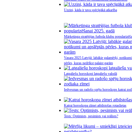
Uzzini, kāda ir tava spēcīgākā atkarība
Mārketinga stratēģijas futbola klubu popularizēš
Vasara 2025 Latvijā: labākie galamērķi, notikumi
pērles, kuras nedrīkst palaist garām
Latgaliešu horoskopi latgaliešu valodā
Iedvesmas un radošo spēju horoskops katrai zod
Katrai horoskopa zīmei atbilstošas rotaslietas
Tests: Optimists, pesimists vai reālists?