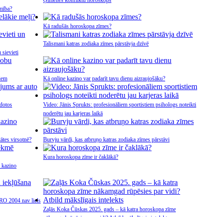
Ģimenes konfliktu horoskops
amība?
Kā radušās horoskopa zīmes?
Talismani katras zodiaka zīmes pārstāvja dzīvē
 sievieti
iem
Kā online kazino var padarīt tavu dienu aizraujošāku?
zdotos
Video: Jānis Sprukts: profesionāliem sportistiem psihologs noteikti
noderētu jau karjeras laikā
ātes virsotnē?
Burvju vārdi, kas atbruņo katras zodiaka zīmes pārstāvi
Kura horoskopa zīme ir čaklākā?
s kazino
URO 2004 nav liels
Zaļās Koka Čūskas 2025. gads – kā katra horoskopa zīme