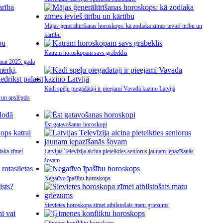
Mājas ģenerāltīrīšanas horoskops: kā zodiaka zīmes ievieš tīrību un
kārtību
Katram horoskopam savs grābeklis
anai 2025. gadā
Kādi spēļu piegādātāji ir pieejami Vavada kazino Latvijā
 un apslēptās
Ēst gatavošanas horoskopi
iaka zīmei
Latvijas Televīzija aicina pieteikties seniorus jaunam iepazīšanās
šovam
Negatīvo īpašību horoskops
Sievietes horoskopa zīmei atbilstošais matu griezums