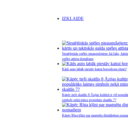
IZKLAIDE
Stratēģiskās spēles pieaugušajiem: kā šahs, kārti
spēles attīsta domāšanu
Kāds auto labāk piestāv katrai horoskopa zīmei?
Kāpēc tieši skaitlis 8 Āzijas kultūrā ir vēl popul
simbols nekā mūsu iecienītais skaitlis 7?
Kāpēc Rīga kļūst par magnētu digitālajiem noma