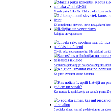
Mazais puķu špikerītis. Kādus ziedus kurai zodi
12 komplimenti sievietei, kurus nevajadzētu lieto
Reliģijas un veģetārisms
Cilvēki seko sportam mierīgi, līdz telefonā parādā
Sacensības psiholoģija: no sporta sniegums līdz ti
Kā gudri izmantot kazino bonusus
Kas noticis 1. aprīlī Latvijā un pasaulē pirms 2
5 zodiaka zīmes, kas mīl piedzīvojumus un adren