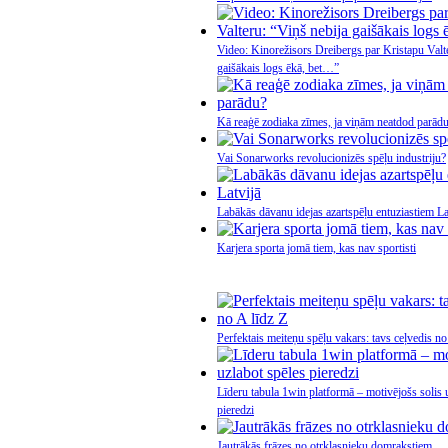
Video: Kinorežisors Dreibergs par Kristapu Valte
gaišākais logs ēkā, bet…”
Kā reaģē zodiaka zīmes, ja viņām neatdod parād
Vai Sonarworks revolucionizēs spēļu industriju?
Labākās dāvanu idejas azartspēļu entuziastiem La
Karjera sporta jomā tiem, kas nav sportisti
Perfektais meiteņu spēļu vakars: tavs ceļvedis no
Līderu tabula 1win platformā – motivējošs solis 
pieredzi
Jautrākās frāzes no otrklasnieku domrakstiem