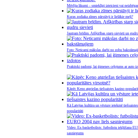
Mērfija likumi – smieklīgi izteicieni vai neizbēg
Kuras zodiaka zīmes pārstāvji ir lielākie meļi?
Jautram brīdim. Atšķirības starp sievieti un gudru
Foto: Neticami mākslas darbi no zobu bakstāmaj
Praktiski padomi, lai ģimenes ceļojums ar auto i
Kāpēc Keno atgriežas tiešsaistes kazino popularit
Kā Latvijas kultūra un vēsture ietekmē tiešsaiste
popularitāti
Video: Ex-basketbolists: futbolistu iekļūšana E
sasniegums