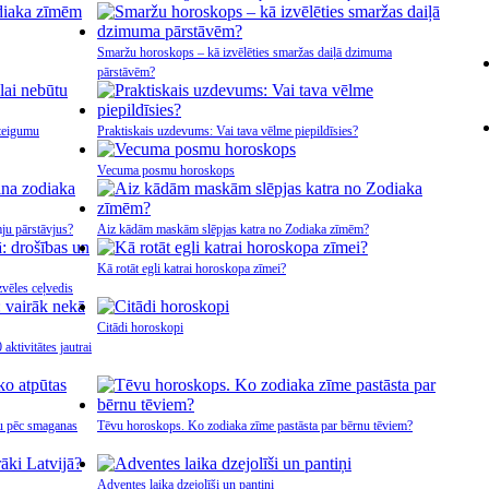
Smaržu horoskops – kā izvēlēties smaržas daiļā dzimuma
pārstāvēm?
steigumu
Praktiskais uzdevums: Vai tava vēlme piepildīsies?
Vecuma posmu horoskops
ju pārstāvjus?
Aiz kādām maskām slēpjas katra no Zodiaka zīmēm?
Kā rotāt egli katrai horoskopa zīmei?
zvēles ceļvedis
Citādi horoskopi
aktivitātes jautrai
tu pēc smaganas
Tēvu horoskops. Ko zodiaka zīme pastāsta par bērnu tēviem?
Adventes laika dzejolīši un pantiņi