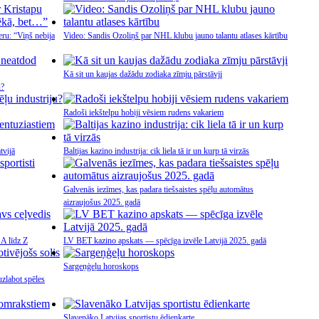
ru: “Viņš nebija
Video: Sandis Ozoliņš par NHL klubu jauno talantu atlases kārtību
Kā sit un kaujas dažādu zodiaka zīmju pārstāvji
u?
Radoši iekštelpu hobiji vēsiem rudens vakariem
tvijā
Baltijas kazino industrija: cik liela tā ir un kurp tā virzās
Galvenās iezīmes, kas padara tiešsaistes spēļu automātus
aizraujošus 2025. gadā
 A līdz Z
LV BET kazino apskats — spēcīga izvēle Latvijā 2025. gadā
Sargeņģeļu horoskops
uzlabot spēles
Slavenāko Latvijas sportistu ēdienkarte