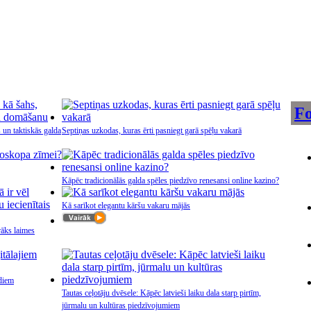
Fo
s un taktiskās galda
Septiņas uzkodas, kuras ērti pasniegt garā spēļu vakarā
Kāpēc tradicionālās galda spēles piedzīvo renesansi online kazino?
Kā sarīkot elegantu kāršu vakaru mājās
ārāks laimes
diem
Tautas ceļotāju dvēsele: Kāpēc latvieši laiku dala starp pirtīm,
jūrmalu un kultūras piedzīvojumiem