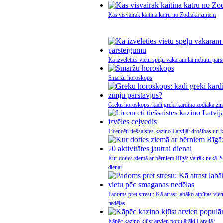
Kas visvairāk kaitina katru no Zodiaka zīmēm
Kā izvēlēties vietu spēļu vakaram lai nebūtu pār
Smaržu horoskops
Grēku horoskops: kādi grēki kārdina zodiaka zīm
Licencēti tiešsaistes kazino Latvijā: drošības un i
Kur doties ziemā ar bērniem Rīgā: vairāk nekā 20 
dienai
Padoms pret stresu: Kā atrast labāko atpūtas vie
nedēļas
Kāpēc kazino kļūst arvien populārāki Latvijā?