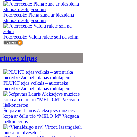
Fotorecepte: Piena zupa ar biezpiena
klimpām soli pa solim
Fotorecepte: Vafeļu rulete soli pa solim
rtuves ziņas
PLŪKT tējas veikals – autentiska
pieredze Ziemeļu dabas mīļotājiem
Šefpavārs Lauris Aleksejevs muzicēs
kopā ar čellu trio “MELO-M” Vecgada
lielkoncertos