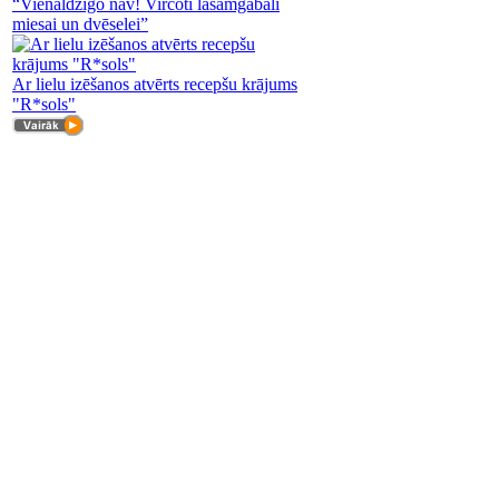
“Vienaldzīgo nav! Vircoti lasāmgabali
miesai un dvēselei”
Ar lielu izēšanos atvērts recepšu krājums
"R*sols"